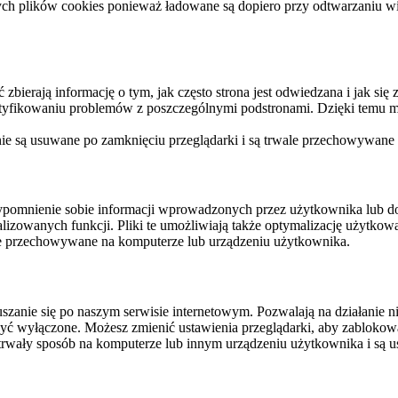
ych plików cookies ponieważ ładowane są dopiero przy odtwarzaniu wid
ierają informację o tym, jak często strona jest odwiedzana i jak się z 
ntyfikowaniu problemów z poszczególnymi podstronami. Dzięki temu mo
 nie są usuwane po zamknięciu przeglądarki i są trwale przechowywane
rzypomnienie sobie informacji wprowadzonych przez użytkownika lub 
nalizowanych funkcji. Pliki te umożliwiają także optymalizację użytko
ale przechowywane na komputerze lub urządzeniu użytkownika.
szanie się po naszym serwisie internetowym. Pozwalają na działanie ni
yć wyłączone. Możesz zmienić ustawienia przeglądarki, aby zablokować
trwały sposób na komputerze lub innym urządzeniu użytkownika i są u