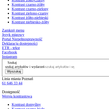
Kontrast żółto-czarny
Kontrast czarno-żółty
Kontrast czarno-zielony
Kontrast zielono-czarny
Kontrast żółto-niebieski
Kontrast niebiesko-żółty
Zamknij menu
Język migowy
Portal Niepełnosprawność
Deklaracja dostępności
ETR - tekst
Facebook
Instagram
Szukaj
szukaj artykułów i wydarzeń
Wyszukaj
Linia miasta Poznań
61 646 33 44
Dostępność
Wersja kontrastowa
Kontrast domyślny
Kontrast czarno-biały