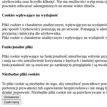
użytkownika oraz liczydło kliknięć. Nie ma możliwości wyłączenia t
powinien odtwarzać udostępnionych na stronie wideo filmów.
Cookies wpływające na wydajność
Pliki cookies o charakterze analitycznym, wpływającym na wydajność zb
jaki sposób Użytkownicy poruszają się po serwisie. Pomagają w ide
przyjazną i intuicyjną dla użytkownika.
Pliki cookie o charakterze analitycznym i wpływające na wydajność
Funkcjonalne pliki
Pliki cookie wpływające na funkcjonalność umożliwiają witrynie p
i mają na celu umożliwienie korzystania z lepszych i bardziej sperso
funkcjonalność nie są usuwane po zamknięciu przeglądarki i są trw
Niezbędne pliki cookies
Te pliki cookie są niezbędne do tego, aby umożliwić prawidłowe poru
preferencji prywatności lub zapewnienie bezpieczeństwa i nie mogą b
działać poprawnie. Niezbędne pliki cookie nie są przechowywane w 
Ustawienia
Zaakceptuj