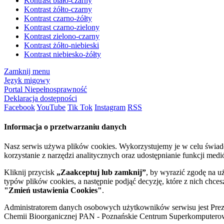
Kontrast biało-czarny
Kontrast żółto-czarny
Kontrast czarno-żółty
Kontrast czarno-zielony
Kontrast zielono-czarny
Kontrast żółto-niebieski
Kontrast niebiesko-żółty
Zamknij menu
Język migowy
Portal Niepełnosprawność
Deklaracja dostępności
Facebook
YouTube
Tik Tok
Instagram
RSS
Informacja o przetwarzaniu danych
Nasz serwis używa plików cookies. Wykorzystujemy je w celu świa
korzystanie z narzędzi analitycznych oraz udostępnianie funkcji me
Kliknij przycisk
„Zaakceptuj lub zamknij”
, by wyrazić zgodę na u
typów plików cookies, a następnie podjąć decyzję, które z nich chce
"Zmień ustawienia Cookies"
.
Administratorem danych osobowych użytkowników serwisu jest Prezyd
Chemii Bioorganicznej PAN - Poznańskie Centrum Superkomputerow