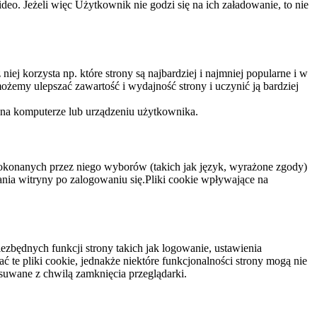
eo. Jeżeli więc Użytkownik nie godzi się na ich załadowanie, to nie
niej korzysta np. które strony są najbardziej i najmniej popularne i w
żemy ulepszać zawartość i wydajność strony i uczynić ją bardziej
 na komputerze lub urządzeniu użytkownika.
dokonanych przez niego wyborów (takich jak język, wyrażone zgody)
wania witryny po zalogowaniu się.Pliki cookie wpływające na
ezbędnych funkcji strony takich jak logowanie, ustawienia
 te pliki cookie, jednakże niektóre funkcjonalności strony mogą nie
suwane z chwilą zamknięcia przeglądarki.