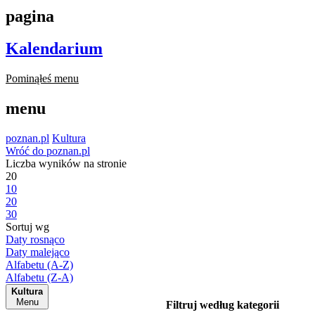
pagina
Kalendarium
Pominąłeś menu
menu
poznan.pl
Kultura
Wróć do poznan.pl
Liczba wyników na stronie
20
10
20
30
Sortuj wg
Daty rosnąco
Daty malejąco
Alfabetu (A-Z)
Alfabetu (Z-A)
Kultura
Menu
Filtruj według kategorii