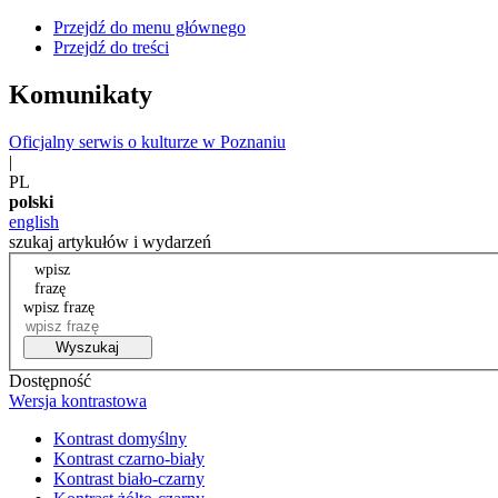
Przejdź do menu głównego
Przejdź do treści
Komunikaty
Oficjalny serwis o kulturze w Poznaniu
|
PL
polski
english
szukaj artykułów i wydarzeń
wpisz
frazę
wpisz frazę
Wyszukaj
Dostępność
Wersja kontrastowa
Kontrast domyślny
Kontrast czarno-biały
Kontrast biało-czarny