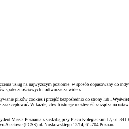
dczenia usług na najwyższym poziomie, w sposób dopasowany do indy
diów społecznościowych i odtwarzacza wideo.
żywanie plików cookies i przejść bezpośrednio do strony lub
„Wyświetl
sz zaakceptować. W każdej chwili istnieje możliwość zarządzania ustaw
ent Miasta Poznania z siedzibą przy Placu Kolegiackim 17, 61-841 P
o-Sieciowe (PCSS) ul. Noskowskiego 12/14, 61-704 Poznań.