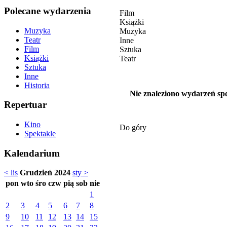
Polecane wydarzenia
Film
Książki
Muzyka
Muzyka
Teatr
Inne
Film
Sztuka
Książki
Teatr
Sztuka
Inne
Historia
Nie znaleziono wydarzeń spe
Repertuar
Kino
Do góry
Spektakle
Kalendarium
< lis
Grudzień 2024
sty >
pon
wto
śro
czw
pią
sob
nie
1
2
3
4
5
6
7
8
9
10
11
12
13
14
15