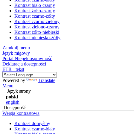
Kontrast biało-czarny
Kontrast żółto-czarny
Kontrast czarno-żółty
Kontrast czarno-zielony
Kontrast zielono-czarny
Kontrast żółto-niebieski
Kontrast niebiesko-żółty
Zamknij menu
Język migowy
Portal Niepełnosprawność
Deklaracja dostępności
ETR - tekst
Powered by
Translate
Menu
Język strony
polski
english
Dostępność
Wersja kontrastowa
Kontrast domyślny
Kontrast czarno-biały