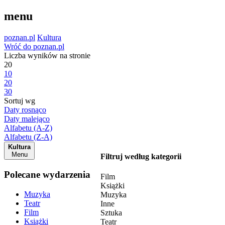
menu
poznan.pl
Kultura
Wróć do poznan.pl
Liczba wyników na stronie
20
10
20
30
Sortuj wg
Daty rosnąco
Daty malejąco
Alfabetu (A-Z)
Alfabetu (Z-A)
Kultura
Menu
Filtruj według kategorii
Polecane wydarzenia
Film
Książki
Muzyka
Muzyka
Teatr
Inne
Film
Sztuka
Książki
Teatr