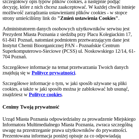
szczegółowy opis typów plików cookies, a następnie podjąć
decyzję, które z nich chcesz zaakceptować. W każdej chwili istnieje
możliwość zarządzania ustawieniami plików cookies - w stopce
strony umieściliśmy link do
"Zmień ustawienia Cookies"
.
Administratorem danych osobowych użytkowników serwisu jest
Prezydent Miasta Poznania z siedzibą przy Placu Kolegiackim 17,
61-841 Poznań, natomiast podmiotem przetwarzającym dane jest
Instytut Chemii Bioorganicznej PAN - Poznańskie Centrum
Superkomputerowo-Sieciowe (PCSS) ul. Noskowskiego 12/14, 61-
704 Poznań.
Szczegółowe informacje na temat przetwarzania Twoich danych
znajdują się w
Polityce prywatności
.
Szczegółowe informacje o tym, w jaki sposób używane są pliki
cookies, a także w jaki sposób można je zablokować lub usunąć,
znajdziesz w
Polityce cookies
.
Cenimy Twoją prywatność
Urząd Miasta Poznania odpowiedzialny za prowadzenie Miejskiego
Informatora Multimedialnego Miasta Poznania, zwraca szczególną
uwagę na przestrzeganie prawa użytkowników do prywatności.
Prezentowana informacja poniżej opisuje za co odpowiadają