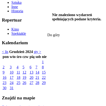
Sztuka
Inne
Historia
Nie znaleziono wydarzeń
spełniających podane kryteria.
Repertuar
Kino
Spektakle
Do góry
Kalendarium
< lis
Grudzień 2024
sty >
pon
wto
śro
czw
pią
sob
nie
1
2
3
4
5
6
7
8
9
10
11
12
13
14
15
16
17
18
19
20
21
22
23
24
25
26
27
28
29
30
31
Znajdź na mapie