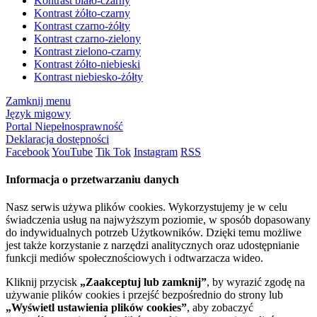
Kontrast biało-czarny
Kontrast żółto-czarny
Kontrast czarno-żółty
Kontrast czarno-zielony
Kontrast zielono-czarny
Kontrast żółto-niebieski
Kontrast niebiesko-żółty
Zamknij menu
Język migowy
Portal Niepełnosprawność
Deklaracja dostępności
Facebook
YouTube
Tik Tok
Instagram
RSS
Informacja o przetwarzaniu danych
Nasz serwis używa plików cookies. Wykorzystujemy je w celu
świadczenia usług na najwyższym poziomie, w sposób dopasowany
do indywidualnych potrzeb Użytkowników. Dzięki temu możliwe
jest także korzystanie z narzędzi analitycznych oraz udostępnianie
funkcji mediów społecznościowych i odtwarzacza wideo.
Kliknij przycisk
„Zaakceptuj lub zamknij”
, by wyrazić zgodę na
używanie plików cookies i przejść bezpośrednio do strony lub
„Wyświetl ustawienia plików cookies”
, aby zobaczyć