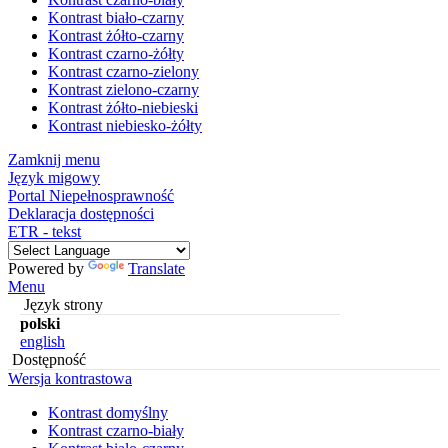
Kontrast biało-czarny
Kontrast żółto-czarny
Kontrast czarno-żółty
Kontrast czarno-zielony
Kontrast zielono-czarny
Kontrast żółto-niebieski
Kontrast niebiesko-żółty
Zamknij menu
Język migowy
Portal Niepełnosprawność
Deklaracja dostępności
ETR - tekst
Powered by
Translate
Menu
Język strony
polski
english
Dostępność
Wersja kontrastowa
Kontrast domyślny
Kontrast czarno-biały