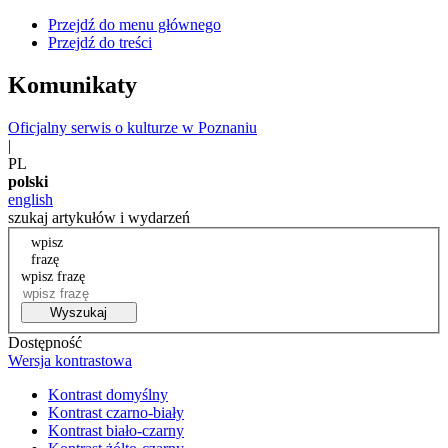
Przejdź do menu głównego
Przejdź do treści
Komunikaty
Oficjalny serwis o kulturze w Poznaniu
|
PL
polski
english
szukaj artykułów i wydarzeń
wpisz
frazę
wpisz frazę
Wyszukaj
Dostępność
Wersja kontrastowa
Kontrast domyślny
Kontrast czarno-biały
Kontrast biało-czarny