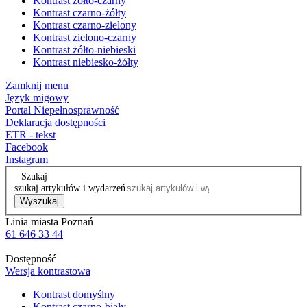
Kontrast żółto-czarny
Kontrast czarno-żółty
Kontrast czarno-zielony
Kontrast zielono-czarny
Kontrast żółto-niebieski
Kontrast niebiesko-żółty
Zamknij menu
Język migowy
Portal Niepełnosprawność
Deklaracja dostępności
ETR - tekst
Facebook
Instagram
Szukaj
szukaj artykułów i wydarzeń
Wyszukaj
Linia miasta Poznań
61 646 33 44
Dostępność
Wersja kontrastowa
Kontrast domyślny
Kontrast czarno-biały