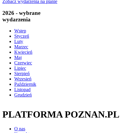
Zobacz wydarzenia na planie
2026 - wybrane
wydarzenia
Wstęp
Styczeń
Luty
Marzec
Kwiecień
Maj
Czerwiec
Lipiec
Sierpień
Wrzesień
Październik
Listopad
Grudzień
PLATFORMA POZNAN.PL
O nas