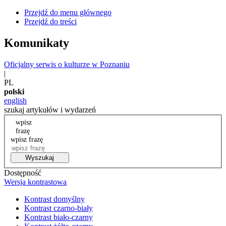
Przejdź do menu głównego
Przejdź do treści
Komunikaty
Oficjalny serwis o kulturze w Poznaniu
|
PL
polski
english
szukaj artykułów i wydarzeń
wpisz
frazę
wpisz frazę
Wyszukaj
Dostępność
Wersja kontrastowa
Kontrast domyślny
Kontrast czarno-biały
Kontrast biało-czarny