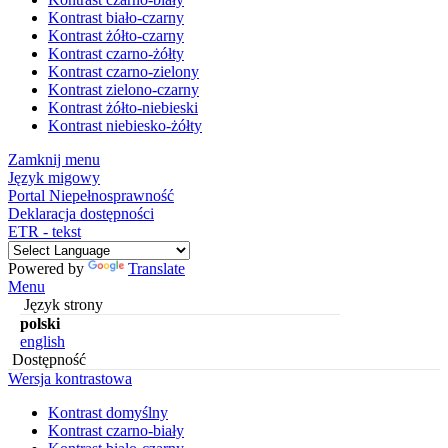
Kontrast biało-czarny
Kontrast żółto-czarny
Kontrast czarno-żółty
Kontrast czarno-zielony
Kontrast zielono-czarny
Kontrast żółto-niebieski
Kontrast niebiesko-żółty
Zamknij menu
Język migowy
Portal Niepełnosprawność
Deklaracja dostępności
ETR - tekst
Powered by
Translate
Menu
Język strony
polski
english
Dostępność
Wersja kontrastowa
Kontrast domyślny
Kontrast czarno-biały