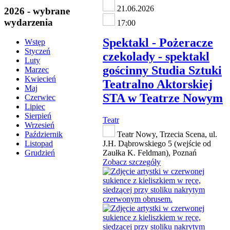
21.06.2026
2026 - wybrane
wydarzenia
17:00
Spektakl - Pożeracze
Wstęp
Styczeń
czekolady - spektakl
Luty
gościnny Studia Sztuki
Marzec
Kwiecień
Teatralno Aktorskiej
Maj
STA w Teatrze Nowym
Czerwiec
Lipiec
Sierpień
Teatr
Wrzesień
Teatr Nowy, Trzecia Scena, ul.
Październik
J.H. Dąbrowskiego 5 (wejście od
Listopad
Zaułka K. Feldman), Poznań
Grudzień
Zobacz szczegóły