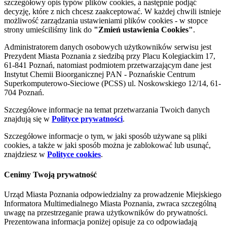
szczegółowy opis typów plików cookies, a następnie podjąć
decyzję, które z nich chcesz zaakceptować. W każdej chwili istnieje
możliwość zarządzania ustawieniami plików cookies - w stopce
strony umieściliśmy link do
"Zmień ustawienia Cookies"
.
Administratorem danych osobowych użytkowników serwisu jest
Prezydent Miasta Poznania z siedzibą przy Placu Kolegiackim 17,
61-841 Poznań, natomiast podmiotem przetwarzającym dane jest
Instytut Chemii Bioorganicznej PAN - Poznańskie Centrum
Superkomputerowo-Sieciowe (PCSS) ul. Noskowskiego 12/14, 61-
704 Poznań.
Szczegółowe informacje na temat przetwarzania Twoich danych
znajdują się w
Polityce prywatności
.
Szczegółowe informacje o tym, w jaki sposób używane są pliki
cookies, a także w jaki sposób można je zablokować lub usunąć,
znajdziesz w
Polityce cookies
.
Cenimy Twoją prywatność
Urząd Miasta Poznania odpowiedzialny za prowadzenie Miejskiego
Informatora Multimedialnego Miasta Poznania, zwraca szczególną
uwagę na przestrzeganie prawa użytkowników do prywatności.
Prezentowana informacja poniżej opisuje za co odpowiadają