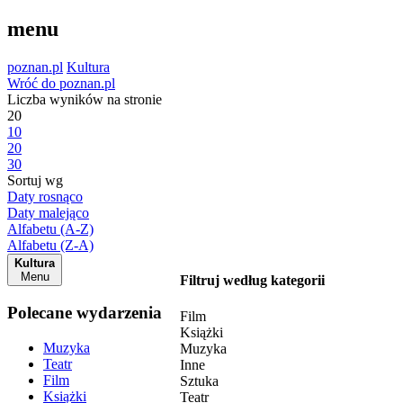
menu
poznan.pl
Kultura
Wróć do poznan.pl
Liczba wyników na stronie
20
10
20
30
Sortuj wg
Daty rosnąco
Daty malejąco
Alfabetu (A-Z)
Alfabetu (Z-A)
Kultura
Menu
Filtruj według kategorii
Polecane wydarzenia
Film
Książki
Muzyka
Muzyka
Teatr
Inne
Film
Sztuka
Książki
Teatr