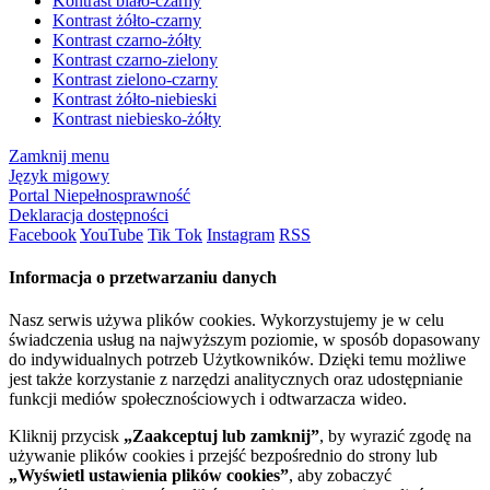
Kontrast biało-czarny
Kontrast żółto-czarny
Kontrast czarno-żółty
Kontrast czarno-zielony
Kontrast zielono-czarny
Kontrast żółto-niebieski
Kontrast niebiesko-żółty
Zamknij menu
Język migowy
Portal Niepełnosprawność
Deklaracja dostępności
Facebook
YouTube
Tik Tok
Instagram
RSS
Informacja o przetwarzaniu danych
Nasz serwis używa plików cookies. Wykorzystujemy je w celu
świadczenia usług na najwyższym poziomie, w sposób dopasowany
do indywidualnych potrzeb Użytkowników. Dzięki temu możliwe
jest także korzystanie z narzędzi analitycznych oraz udostępnianie
funkcji mediów społecznościowych i odtwarzacza wideo.
Kliknij przycisk
„Zaakceptuj lub zamknij”
, by wyrazić zgodę na
używanie plików cookies i przejść bezpośrednio do strony lub
„Wyświetl ustawienia plików cookies”
, aby zobaczyć