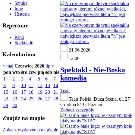
Sztuka
Inne
Historia
Repertuar
Kino
Spektakle
21.06.2026
Kalendarium
12:00
< maj
Czerwiec 2026
lip >
Spektakl - Nie-Boska
pon
wto
śro
czw
pią
sob
nie
komedia
1
2
3
4
5
6
7
8
9
10
11
12
13
14
Teatr
15
16
17
18
19
20
21
22
23
24
25
26
27
28
Teatr Polski, Duża Scena, ul. 27
Grudnia 8/10, Poznań
29
30
Zobacz szczegóły
Znajdź na mapie
Zobacz wydarzenia na planie