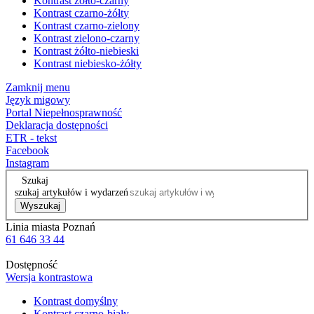
Kontrast żółto-czarny
Kontrast czarno-żółty
Kontrast czarno-zielony
Kontrast zielono-czarny
Kontrast żółto-niebieski
Kontrast niebiesko-żółty
Zamknij menu
Język migowy
Portal Niepełnosprawność
Deklaracja dostępności
ETR - tekst
Facebook
Instagram
Szukaj
szukaj artykułów i wydarzeń
Wyszukaj
Linia miasta Poznań
61 646 33 44
Dostępność
Wersja kontrastowa
Kontrast domyślny
Kontrast czarno-biały