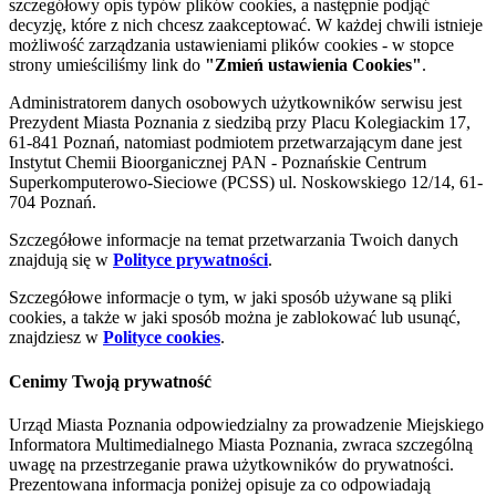
szczegółowy opis typów plików cookies, a następnie podjąć
decyzję, które z nich chcesz zaakceptować. W każdej chwili istnieje
możliwość zarządzania ustawieniami plików cookies - w stopce
strony umieściliśmy link do
"Zmień ustawienia Cookies"
.
Administratorem danych osobowych użytkowników serwisu jest
Prezydent Miasta Poznania z siedzibą przy Placu Kolegiackim 17,
61-841 Poznań, natomiast podmiotem przetwarzającym dane jest
Instytut Chemii Bioorganicznej PAN - Poznańskie Centrum
Superkomputerowo-Sieciowe (PCSS) ul. Noskowskiego 12/14, 61-
704 Poznań.
Szczegółowe informacje na temat przetwarzania Twoich danych
znajdują się w
Polityce prywatności
.
Szczegółowe informacje o tym, w jaki sposób używane są pliki
cookies, a także w jaki sposób można je zablokować lub usunąć,
znajdziesz w
Polityce cookies
.
Cenimy Twoją prywatność
Urząd Miasta Poznania odpowiedzialny za prowadzenie Miejskiego
Informatora Multimedialnego Miasta Poznania, zwraca szczególną
uwagę na przestrzeganie prawa użytkowników do prywatności.
Prezentowana informacja poniżej opisuje za co odpowiadają