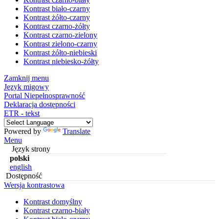
Kontrast biało-czarny
Kontrast żółto-czarny
Kontrast czarno-żółty
Kontrast czarno-zielony
Kontrast zielono-czarny
Kontrast żółto-niebieski
Kontrast niebiesko-żółty
Zamknij menu
Język migowy
Portal Niepełnosprawność
Deklaracja dostępności
ETR - tekst
Powered by
Translate
Menu
Język strony
polski
english
Dostępność
Wersja kontrastowa
Kontrast domyślny
Kontrast czarno-biały