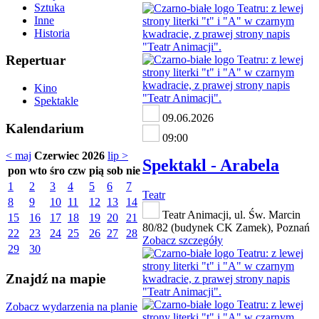
Sztuka
Inne
Historia
Repertuar
Kino
Spektakle
09.06.2026
Kalendarium
09:00
< maj
Czerwiec 2026
lip >
Spektakl - Arabela
pon
wto
śro
czw
pią
sob
nie
1
2
3
4
5
6
7
Teatr
8
9
10
11
12
13
14
Teatr Animacji, ul. Św. Marcin
15
16
17
18
19
20
21
80/82 (budynek CK Zamek), Poznań
22
23
24
25
26
27
28
Zobacz szczegóły
29
30
Znajdź na mapie
Zobacz wydarzenia na planie