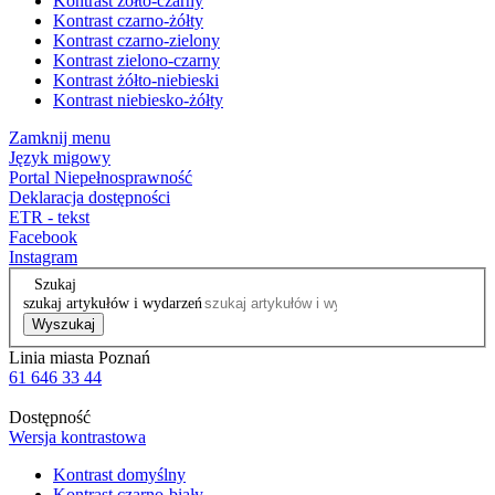
Kontrast żółto-czarny
Kontrast czarno-żółty
Kontrast czarno-zielony
Kontrast zielono-czarny
Kontrast żółto-niebieski
Kontrast niebiesko-żółty
Zamknij menu
Język migowy
Portal Niepełnosprawność
Deklaracja dostępności
ETR - tekst
Facebook
Instagram
Szukaj
szukaj artykułów i wydarzeń
Wyszukaj
Linia miasta Poznań
61 646 33 44
Dostępność
Wersja kontrastowa
Kontrast domyślny
Kontrast czarno-biały