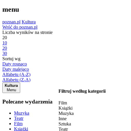
menu
poznan.pl
Kultura
Wróć do poznan.pl
Liczba wyników na stronie
20
10
20
30
Sortuj wg
Daty rosnąco
Daty malejąco
Alfabetu (A-Z)
Alfabetu (Z-A)
Kultura
Menu
Filtruj według kategorii
Polecane wydarzenia
Film
Książki
Muzyka
Muzyka
Teatr
Inne
Film
Sztuka
Książki
Teatr