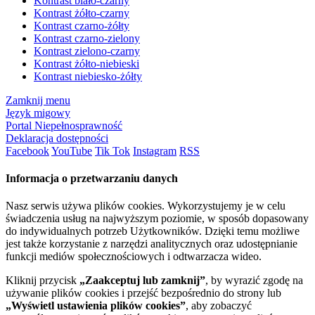
Kontrast biało-czarny
Kontrast żółto-czarny
Kontrast czarno-żółty
Kontrast czarno-zielony
Kontrast zielono-czarny
Kontrast żółto-niebieski
Kontrast niebiesko-żółty
Zamknij menu
Język migowy
Portal Niepełnosprawność
Deklaracja dostępności
Facebook
YouTube
Tik Tok
Instagram
RSS
Informacja o przetwarzaniu danych
Nasz serwis używa plików cookies. Wykorzystujemy je w celu
świadczenia usług na najwyższym poziomie, w sposób dopasowany
do indywidualnych potrzeb Użytkowników. Dzięki temu możliwe
jest także korzystanie z narzędzi analitycznych oraz udostępnianie
funkcji mediów społecznościowych i odtwarzacza wideo.
Kliknij przycisk
„Zaakceptuj lub zamknij”
, by wyrazić zgodę na
używanie plików cookies i przejść bezpośrednio do strony lub
„Wyświetl ustawienia plików cookies”
, aby zobaczyć