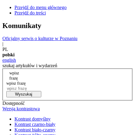
Przejdź do menu głównego
Przejdź do treści
Komunikaty
Oficjalny serwis o kulturze w Poznaniu
|
PL
polski
english
szukaj artykułów i wydarzeń
wpisz
frazę
wpisz frazę
Wyszukaj
Dostępność
Wersja kontrastowa
Kontrast domyślny
Kontrast czarno-biały
Kontrast biało-czarny