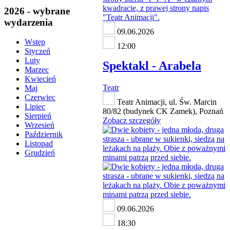
2026 - wybrane
wydarzenia
09.06.2026
Wstęp
12:00
Styczeń
Luty
Spektakl - Arabela
Marzec
Kwiecień
Teatr
Maj
Czerwiec
Teatr Animacji, ul. Św. Marcin
Lipiec
80/82 (budynek CK Zamek), Poznań
Sierpień
Zobacz szczegóły
Wrzesień
Październik
Listopad
Grudzień
09.06.2026
18:30