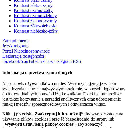
Kontrast biało-czarny
Kontrast żółto-czarny
Kontrast czarno-żółty
Kontrast czarno-zielony
Kontrast zielono-czarny
Kontrast żółto-niebieski
Kontrast niebiesko-żółty
Zamknij menu
Język migowy
Portal Niepełnosprawność
Deklaracja dostępności
Facebook
YouTube
Tik Tok
Instagram
RSS
Informacja o przetwarzaniu danych
Nasz serwis używa plików cookies. Wykorzystujemy je w celu
świadczenia usług na najwyższym poziomie, w sposób dopasowany
do indywidualnych potrzeb Użytkowników. Dzięki temu możliwe
jest także korzystanie z narzędzi analitycznych oraz udostępnianie
funkcji mediów społecznościowych i odtwarzacza wideo.
Kliknij przycisk
„Zaakceptuj lub zamknij”
, by wyrazić zgodę na
używanie plików cookies i przejść bezpośrednio do strony lub
„Wyświetl ustawienia plików cookies”
, aby zobaczyć