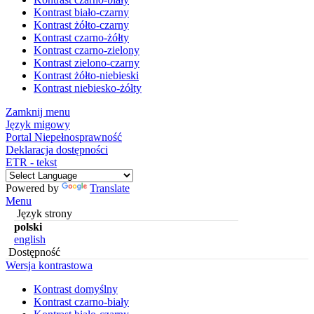
Kontrast biało-czarny
Kontrast żółto-czarny
Kontrast czarno-żółty
Kontrast czarno-zielony
Kontrast zielono-czarny
Kontrast żółto-niebieski
Kontrast niebiesko-żółty
Zamknij menu
Język migowy
Portal Niepełnosprawność
Deklaracja dostępności
ETR - tekst
Powered by
Translate
Menu
Język strony
polski
english
Dostępność
Wersja kontrastowa
Kontrast domyślny
Kontrast czarno-biały