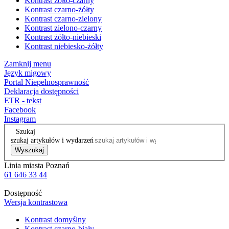
Kontrast żółto-czarny
Kontrast czarno-żółty
Kontrast czarno-zielony
Kontrast zielono-czarny
Kontrast żółto-niebieski
Kontrast niebiesko-żółty
Zamknij menu
Język migowy
Portal Niepełnosprawność
Deklaracja dostępności
ETR - tekst
Facebook
Instagram
Szukaj
szukaj artykułów i wydarzeń
Wyszukaj
Linia miasta Poznań
61 646 33 44
Dostępność
Wersja kontrastowa
Kontrast domyślny
Kontrast czarno-biały