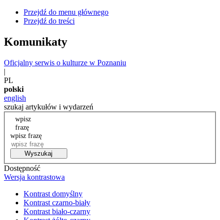
Przejdź do menu głównego
Przejdź do treści
Komunikaty
Oficjalny serwis o kulturze w Poznaniu
|
PL
polski
english
szukaj artykułów i wydarzeń
wpisz
frazę
wpisz frazę
Wyszukaj
Dostępność
Wersja kontrastowa
Kontrast domyślny
Kontrast czarno-biały
Kontrast biało-czarny