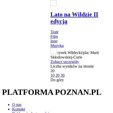
Lato na Wildzie II
edycja
Teatr
Film
Inne
Muzyka
rynek Wildecki/plac Marii
Skłodowskiej-Curie
Zobacz szczegóły
Liczba wyników na stronie
20
10
20
30
Do góry
PLATFORMA POZNAN.PL
O nas
Kontakt