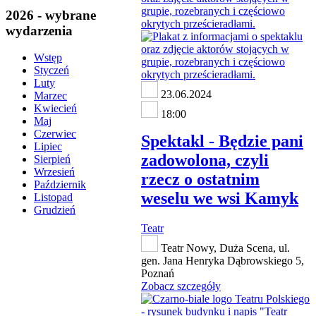
2026 - wybrane
wydarzenia
Wstęp
Styczeń
Luty
23.06.2024
Marzec
Kwiecień
18:00
Maj
Czerwiec
Spektakl - Będzie pani
Lipiec
zadowolona, czyli
Sierpień
Wrzesień
rzecz o ostatnim
Październik
weselu we wsi Kamyk
Listopad
Grudzień
Teatr
Teatr Nowy, Duża Scena, ul.
gen. Jana Henryka Dąbrowskiego 5,
Poznań
Zobacz szczegóły