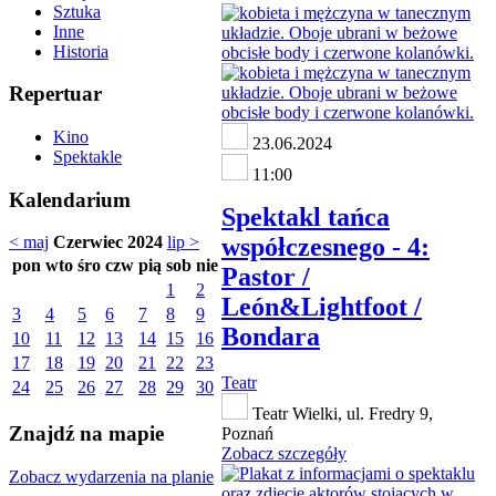
Sztuka
Inne
Historia
Repertuar
Kino
23.06.2024
Spektakle
11:00
Kalendarium
Spektakl tańca
współczesnego - 4:
< maj
Czerwiec 2024
lip >
pon
wto
śro
czw
pią
sob
nie
Pastor /
1
2
León&Lightfoot /
3
4
5
6
7
8
9
Bondara
10
11
12
13
14
15
16
17
18
19
20
21
22
23
Teatr
24
25
26
27
28
29
30
Teatr Wielki, ul. Fredry 9,
Znajdź na mapie
Poznań
Zobacz szczegóły
Zobacz wydarzenia na planie