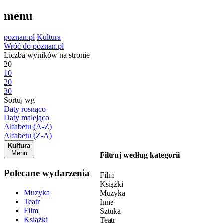
menu
poznan.pl
Kultura
Wróć do poznan.pl
Liczba wyników na stronie
20
10
20
30
Sortuj wg
Daty rosnąco
Daty malejąco
Alfabetu (A-Z)
Alfabetu (Z-A)
Kultura
Menu
Filtruj według kategorii
Polecane wydarzenia
Film
Książki
Muzyka
Muzyka
Teatr
Inne
Film
Sztuka
Książki
Teatr