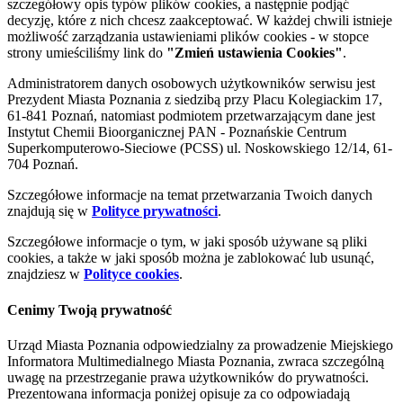
szczegółowy opis typów plików cookies, a następnie podjąć
decyzję, które z nich chcesz zaakceptować. W każdej chwili istnieje
możliwość zarządzania ustawieniami plików cookies - w stopce
strony umieściliśmy link do
"Zmień ustawienia Cookies"
.
Administratorem danych osobowych użytkowników serwisu jest
Prezydent Miasta Poznania z siedzibą przy Placu Kolegiackim 17,
61-841 Poznań, natomiast podmiotem przetwarzającym dane jest
Instytut Chemii Bioorganicznej PAN - Poznańskie Centrum
Superkomputerowo-Sieciowe (PCSS) ul. Noskowskiego 12/14, 61-
704 Poznań.
Szczegółowe informacje na temat przetwarzania Twoich danych
znajdują się w
Polityce prywatności
.
Szczegółowe informacje o tym, w jaki sposób używane są pliki
cookies, a także w jaki sposób można je zablokować lub usunąć,
znajdziesz w
Polityce cookies
.
Cenimy Twoją prywatność
Urząd Miasta Poznania odpowiedzialny za prowadzenie Miejskiego
Informatora Multimedialnego Miasta Poznania, zwraca szczególną
uwagę na przestrzeganie prawa użytkowników do prywatności.
Prezentowana informacja poniżej opisuje za co odpowiadają