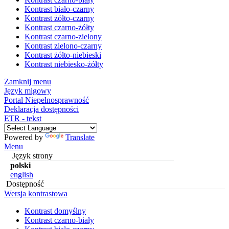
Kontrast biało-czarny
Kontrast żółto-czarny
Kontrast czarno-żółty
Kontrast czarno-zielony
Kontrast zielono-czarny
Kontrast żółto-niebieski
Kontrast niebiesko-żółty
Zamknij menu
Język migowy
Portal Niepełnosprawność
Deklaracja dostępności
ETR - tekst
Powered by
Translate
Menu
Język strony
polski
english
Dostępność
Wersja kontrastowa
Kontrast domyślny
Kontrast czarno-biały