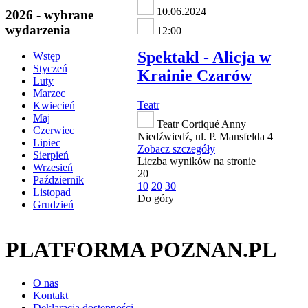
10.06.2024
2026 - wybrane
wydarzenia
12:00
Spektakl - Alicja w
Wstęp
Styczeń
Krainie Czarów
Luty
Marzec
Teatr
Kwiecień
Maj
Teatr Cortiqué Anny
Czerwiec
Niedźwiedź, ul. P. Mansfelda 4
Lipiec
Zobacz szczegóły
Sierpień
Liczba wyników na stronie
Wrzesień
20
Październik
10
20
30
Listopad
Do góry
Grudzień
PLATFORMA POZNAN.PL
O nas
Kontakt
Deklaracja dostępności