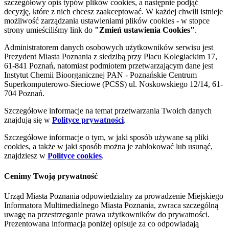
szczegółowy opis typów plików cookies, a następnie podjąć
decyzję, które z nich chcesz zaakceptować. W każdej chwili istnieje
możliwość zarządzania ustawieniami plików cookies - w stopce
strony umieściliśmy link do
"Zmień ustawienia Cookies"
.
Administratorem danych osobowych użytkowników serwisu jest
Prezydent Miasta Poznania z siedzibą przy Placu Kolegiackim 17,
61-841 Poznań, natomiast podmiotem przetwarzającym dane jest
Instytut Chemii Bioorganicznej PAN - Poznańskie Centrum
Superkomputerowo-Sieciowe (PCSS) ul. Noskowskiego 12/14, 61-
704 Poznań.
Szczegółowe informacje na temat przetwarzania Twoich danych
znajdują się w
Polityce prywatności
.
Szczegółowe informacje o tym, w jaki sposób używane są pliki
cookies, a także w jaki sposób można je zablokować lub usunąć,
znajdziesz w
Polityce cookies
.
Cenimy Twoją prywatność
Urząd Miasta Poznania odpowiedzialny za prowadzenie Miejskiego
Informatora Multimedialnego Miasta Poznania, zwraca szczególną
uwagę na przestrzeganie prawa użytkowników do prywatności.
Prezentowana informacja poniżej opisuje za co odpowiadają