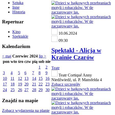
Sztuka
Inne
Historia
Repertuar
Kino
10.06.2024
Spektakle
09:30
Kalendarium
Spektakl - Alicja w
Krainie Czarów
< maj
Czerwiec 2024
lip >
pon
wto
śro
czw
pią
sob
nie
1
2
Teatr
3
4
5
6
7
8
9
Teatr Cortiqué Anny
10
11
12
13
14
15
16
Niedźwiedź, ul. P. Mansfelda 4
17
18
19
20
21
22
23
Zobacz szczegóły
24
25
26
27
28
29
30
Znajdź na mapie
Zobacz wydarzenia na planie