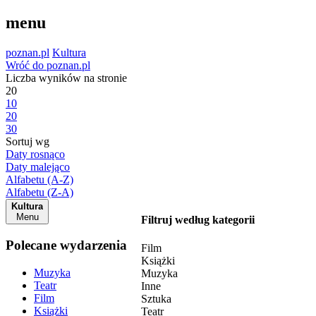
menu
poznan.pl
Kultura
Wróć do poznan.pl
Liczba wyników na stronie
20
10
20
30
Sortuj wg
Daty rosnąco
Daty malejąco
Alfabetu (A-Z)
Alfabetu (Z-A)
Kultura
Menu
Filtruj według kategorii
Polecane wydarzenia
Film
Książki
Muzyka
Muzyka
Teatr
Inne
Film
Sztuka
Książki
Teatr