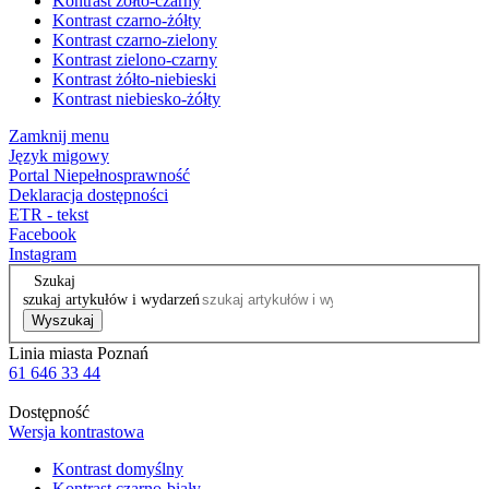
Kontrast żółto-czarny
Kontrast czarno-żółty
Kontrast czarno-zielony
Kontrast zielono-czarny
Kontrast żółto-niebieski
Kontrast niebiesko-żółty
Zamknij menu
Język migowy
Portal Niepełnosprawność
Deklaracja dostępności
ETR - tekst
Facebook
Instagram
Szukaj
szukaj artykułów i wydarzeń
Wyszukaj
Linia miasta Poznań
61 646 33 44
Dostępność
Wersja kontrastowa
Kontrast domyślny
Kontrast czarno-biały