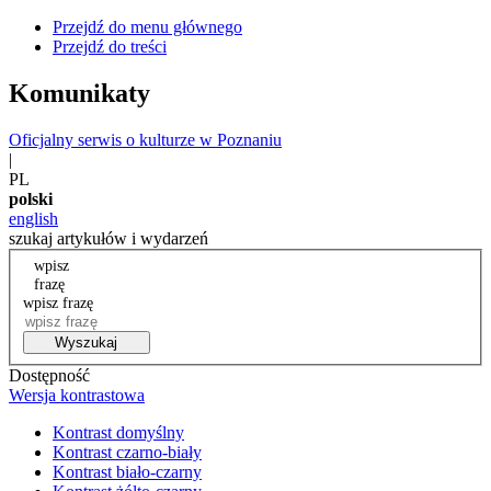
Przejdź do menu głównego
Przejdź do treści
Komunikaty
Oficjalny serwis o kulturze w Poznaniu
|
PL
polski
english
szukaj artykułów i wydarzeń
wpisz
frazę
wpisz frazę
Wyszukaj
Dostępność
Wersja kontrastowa
Kontrast domyślny
Kontrast czarno-biały
Kontrast biało-czarny