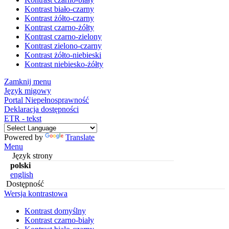
Kontrast biało-czarny
Kontrast żółto-czarny
Kontrast czarno-żółty
Kontrast czarno-zielony
Kontrast zielono-czarny
Kontrast żółto-niebieski
Kontrast niebiesko-żółty
Zamknij menu
Język migowy
Portal Niepełnosprawność
Deklaracja dostępności
ETR - tekst
Powered by
Translate
Menu
Język strony
polski
english
Dostępność
Wersja kontrastowa
Kontrast domyślny
Kontrast czarno-biały