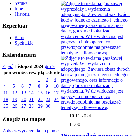
Sztuka
Inne
Historia
Repertuar
Kino
Spektakle
Kalendarium
< paź
Listopad 2024
gru >
pon
wto
śro
czw
pią
sob
nie
1
2
3
4
5
6
7
8
9
10
11
12
13
14
15
16
17
18
19
20
21
22
23
24
25
26
27
28
29
30
10.11.2024
Znajdź na mapie
11:00
Zobacz wydarzenia na planie
Wyprzedaż garażowa i