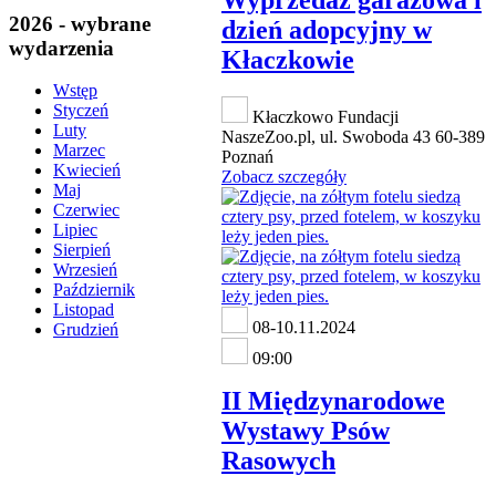
2026 - wybrane
dzień adopcyjny w
wydarzenia
Kłaczkowie
Wstęp
Styczeń
Kłaczkowo Fundacji
Luty
NaszeZoo.pl, ul. Swoboda 43 60-389
Marzec
Poznań
Kwiecień
Zobacz szczegóły
Maj
Czerwiec
Lipiec
Sierpień
Wrzesień
Październik
Listopad
08-10.11.2024
Grudzień
09:00
II Międzynarodowe
Wystawy Psów
Rasowych