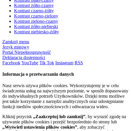
Kontrast biało-czarny
Kontrast żółto-czarny
Kontrast czarno-żółty
Kontrast czarno-zielony
Kontrast zielono-czarny
Kontrast żółto-niebieski
Kontrast niebiesko-żółty
Zamknij menu
Język migowy
Portal Niepełnosprawność
Deklaracja dostępności
Facebook
YouTube
Tik Tok
Instagram
RSS
Informacja o przetwarzaniu danych
Nasz serwis używa plików cookies. Wykorzystujemy je w celu
świadczenia usług na najwyższym poziomie, w sposób dopasowany
do indywidualnych potrzeb Użytkowników. Dzięki temu możliwe
jest także korzystanie z narzędzi analitycznych oraz udostępnianie
funkcji mediów społecznościowych i odtwarzacza wideo.
Kliknij przycisk
„Zaakceptuj lub zamknij”
, by wyrazić zgodę na
używanie plików cookies i przejść bezpośrednio do strony lub
„Wyświetl ustawienia plików cookies”
, aby zobaczyć