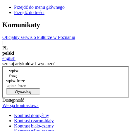
Przejdź do menu głównego
Przejdź do treści
Komunikaty
Oficjalny serwis o kulturze w Poznaniu
|
PL
polski
english
szukaj artykułów i wydarzeń
wpisz
frazę
wpisz frazę
Wyszukaj
Dostępność
Wersja kontrastowa
Kontrast domyślny
Kontrast czarno-biały
Kontrast biało-czarny