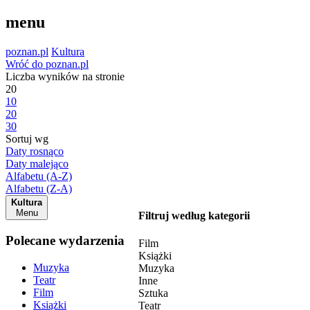
menu
poznan.pl
Kultura
Wróć do poznan.pl
Liczba wyników na stronie
20
10
20
30
Sortuj wg
Daty rosnąco
Daty malejąco
Alfabetu (A-Z)
Alfabetu (Z-A)
Kultura
Menu
Filtruj według kategorii
Polecane wydarzenia
Film
Książki
Muzyka
Muzyka
Teatr
Inne
Film
Sztuka
Książki
Teatr