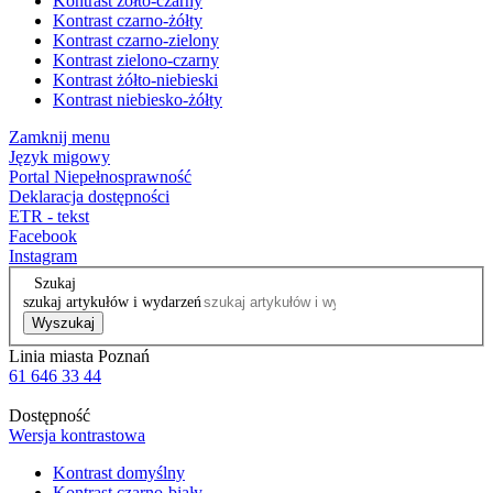
Kontrast żółto-czarny
Kontrast czarno-żółty
Kontrast czarno-zielony
Kontrast zielono-czarny
Kontrast żółto-niebieski
Kontrast niebiesko-żółty
Zamknij menu
Język migowy
Portal Niepełnosprawność
Deklaracja dostępności
ETR - tekst
Facebook
Instagram
Szukaj
szukaj artykułów i wydarzeń
Wyszukaj
Linia miasta Poznań
61 646 33 44
Dostępność
Wersja kontrastowa
Kontrast domyślny
Kontrast czarno-biały