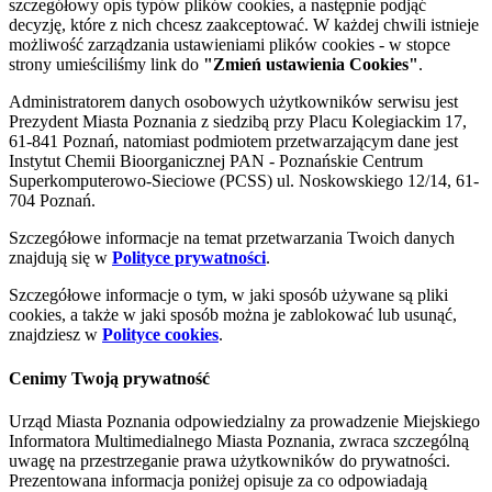
szczegółowy opis typów plików cookies, a następnie podjąć
decyzję, które z nich chcesz zaakceptować. W każdej chwili istnieje
możliwość zarządzania ustawieniami plików cookies - w stopce
strony umieściliśmy link do
"Zmień ustawienia Cookies"
.
Administratorem danych osobowych użytkowników serwisu jest
Prezydent Miasta Poznania z siedzibą przy Placu Kolegiackim 17,
61-841 Poznań, natomiast podmiotem przetwarzającym dane jest
Instytut Chemii Bioorganicznej PAN - Poznańskie Centrum
Superkomputerowo-Sieciowe (PCSS) ul. Noskowskiego 12/14, 61-
704 Poznań.
Szczegółowe informacje na temat przetwarzania Twoich danych
znajdują się w
Polityce prywatności
.
Szczegółowe informacje o tym, w jaki sposób używane są pliki
cookies, a także w jaki sposób można je zablokować lub usunąć,
znajdziesz w
Polityce cookies
.
Cenimy Twoją prywatność
Urząd Miasta Poznania odpowiedzialny za prowadzenie Miejskiego
Informatora Multimedialnego Miasta Poznania, zwraca szczególną
uwagę na przestrzeganie prawa użytkowników do prywatności.
Prezentowana informacja poniżej opisuje za co odpowiadają