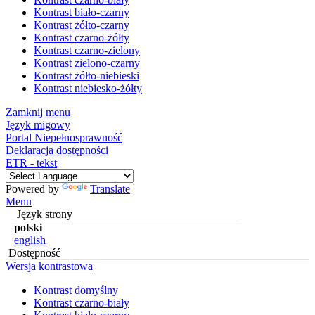
Kontrast biało-czarny
Kontrast żółto-czarny
Kontrast czarno-żółty
Kontrast czarno-zielony
Kontrast zielono-czarny
Kontrast żółto-niebieski
Kontrast niebiesko-żółty
Zamknij menu
Język migowy
Portal Niepełnosprawność
Deklaracja dostępności
ETR - tekst
Powered by
Translate
Menu
Język strony
polski
english
Dostępność
Wersja kontrastowa
Kontrast domyślny
Kontrast czarno-biały