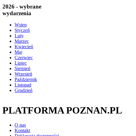
2026 - wybrane
wydarzenia
Wstęp
Styczeń
Luty
Marzec
Kwiecień
Maj
Czerwiec
Lipiec
Sierpień
Wrzesień
Październik
Listopad
Grudzień
PLATFORMA POZNAN.PL
O nas
Kontakt
Deklaracja dostępności