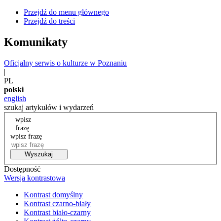
Przejdź do menu głównego
Przejdź do treści
Komunikaty
Oficjalny serwis o kulturze w Poznaniu
|
PL
polski
english
szukaj artykułów i wydarzeń
wpisz
frazę
wpisz frazę
Wyszukaj
Dostępność
Wersja kontrastowa
Kontrast domyślny
Kontrast czarno-biały
Kontrast biało-czarny