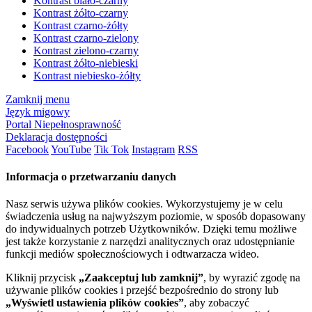
Kontrast biało-czarny
Kontrast żółto-czarny
Kontrast czarno-żółty
Kontrast czarno-zielony
Kontrast zielono-czarny
Kontrast żółto-niebieski
Kontrast niebiesko-żółty
Zamknij menu
Język migowy
Portal Niepełnosprawność
Deklaracja dostępności
Facebook
YouTube
Tik Tok
Instagram
RSS
Informacja o przetwarzaniu danych
Nasz serwis używa plików cookies. Wykorzystujemy je w celu
świadczenia usług na najwyższym poziomie, w sposób dopasowany
do indywidualnych potrzeb Użytkowników. Dzięki temu możliwe
jest także korzystanie z narzędzi analitycznych oraz udostępnianie
funkcji mediów społecznościowych i odtwarzacza wideo.
Kliknij przycisk
„Zaakceptuj lub zamknij”
, by wyrazić zgodę na
używanie plików cookies i przejść bezpośrednio do strony lub
„Wyświetl ustawienia plików cookies”
, aby zobaczyć