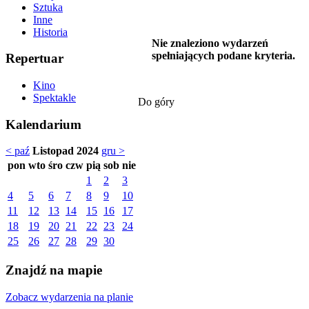
Sztuka
Inne
Historia
Nie znaleziono wydarzeń
spełniających podane kryteria.
Repertuar
Kino
Spektakle
Do góry
Kalendarium
< paź
Listopad 2024
gru >
pon
wto
śro
czw
pią
sob
nie
1
2
3
4
5
6
7
8
9
10
11
12
13
14
15
16
17
18
19
20
21
22
23
24
25
26
27
28
29
30
Znajdź na mapie
Zobacz wydarzenia na planie