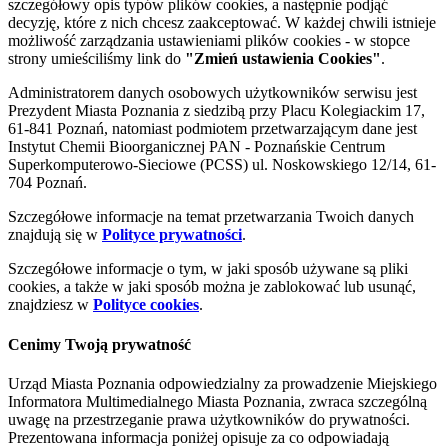
szczegółowy opis typów plików cookies, a następnie podjąć
decyzję, które z nich chcesz zaakceptować. W każdej chwili istnieje
możliwość zarządzania ustawieniami plików cookies - w stopce
strony umieściliśmy link do
"Zmień ustawienia Cookies"
.
Administratorem danych osobowych użytkowników serwisu jest
Prezydent Miasta Poznania z siedzibą przy Placu Kolegiackim 17,
61-841 Poznań, natomiast podmiotem przetwarzającym dane jest
Instytut Chemii Bioorganicznej PAN - Poznańskie Centrum
Superkomputerowo-Sieciowe (PCSS) ul. Noskowskiego 12/14, 61-
704 Poznań.
Szczegółowe informacje na temat przetwarzania Twoich danych
znajdują się w
Polityce prywatności
.
Szczegółowe informacje o tym, w jaki sposób używane są pliki
cookies, a także w jaki sposób można je zablokować lub usunąć,
znajdziesz w
Polityce cookies
.
Cenimy Twoją prywatność
Urząd Miasta Poznania odpowiedzialny za prowadzenie Miejskiego
Informatora Multimedialnego Miasta Poznania, zwraca szczególną
uwagę na przestrzeganie prawa użytkowników do prywatności.
Prezentowana informacja poniżej opisuje za co odpowiadają