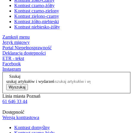
Kontrast żółto-czarny
Kontrast czarno-żółty
Kontrast czarno-zielony
Kontrast zielono-czarny
Kontrast żółto-niebieski
Kontrast niebiesko-żółty
Zamknij menu
Język migowy
Portal Niepełnosprawność
Deklaracja dostępności
ETR - tekst
Facebook
Instagram
Szukaj
szukaj artykułów i wydarzeń
Wyszukaj
Linia miasta Poznań
61 646 33 44
Dostępność
Wersja kontrastowa
Kontrast domyślny
Kontrast czarno-biały