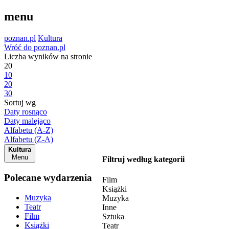
menu
poznan.pl
Kultura
Wróć do poznan.pl
Liczba wyników na stronie
20
10
20
30
Sortuj wg
Daty rosnąco
Daty malejąco
Alfabetu (A-Z)
Alfabetu (Z-A)
Kultura
Menu
Filtruj według kategorii
Polecane wydarzenia
Film
Książki
Muzyka
Muzyka
Teatr
Inne
Film
Sztuka
Książki
Teatr