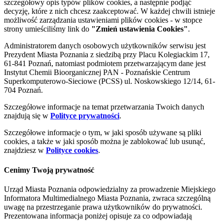
szczegółowy opis typów plików cookies, a następnie podjąć
decyzję, które z nich chcesz zaakceptować. W każdej chwili istnieje
możliwość zarządzania ustawieniami plików cookies - w stopce
strony umieściliśmy link do
"Zmień ustawienia Cookies"
.
Administratorem danych osobowych użytkowników serwisu jest
Prezydent Miasta Poznania z siedzibą przy Placu Kolegiackim 17,
61-841 Poznań, natomiast podmiotem przetwarzającym dane jest
Instytut Chemii Bioorganicznej PAN - Poznańskie Centrum
Superkomputerowo-Sieciowe (PCSS) ul. Noskowskiego 12/14, 61-
704 Poznań.
Szczegółowe informacje na temat przetwarzania Twoich danych
znajdują się w
Polityce prywatności
.
Szczegółowe informacje o tym, w jaki sposób używane są pliki
cookies, a także w jaki sposób można je zablokować lub usunąć,
znajdziesz w
Polityce cookies
.
Cenimy Twoją prywatność
Urząd Miasta Poznania odpowiedzialny za prowadzenie Miejskiego
Informatora Multimedialnego Miasta Poznania, zwraca szczególną
uwagę na przestrzeganie prawa użytkowników do prywatności.
Prezentowana informacja poniżej opisuje za co odpowiadają