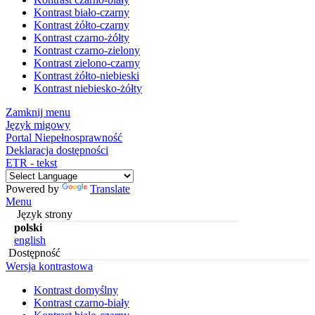
Kontrast biało-czarny
Kontrast żółto-czarny
Kontrast czarno-żółty
Kontrast czarno-zielony
Kontrast zielono-czarny
Kontrast żółto-niebieski
Kontrast niebiesko-żółty
Zamknij menu
Język migowy
Portal Niepełnosprawność
Deklaracja dostępności
ETR - tekst
Powered by
Translate
Menu
Język strony
polski
english
Dostępność
Wersja kontrastowa
Kontrast domyślny
Kontrast czarno-biały