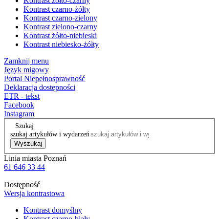
Kontrast żółto-czarny
Kontrast czarno-żółty
Kontrast czarno-zielony
Kontrast zielono-czarny
Kontrast żółto-niebieski
Kontrast niebiesko-żółty
Zamknij menu
Język migowy
Portal Niepełnosprawność
Deklaracja dostępności
ETR - tekst
Facebook
Instagram
Szukaj
szukaj artykułów i wydarzeń
Wyszukaj
Linia miasta Poznań
61 646 33 44
Dostępność
Wersja kontrastowa
Kontrast domyślny
Kontrast czarno-biały