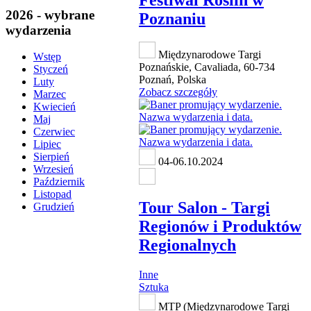
2026 - wybrane
Poznaniu
wydarzenia
Międzynarodowe Targi
Wstęp
Poznańskie, Cavaliada, 60-734
Styczeń
Poznań, Polska
Luty
Zobacz szczegóły
Marzec
Kwiecień
Maj
Czerwiec
Lipiec
Sierpień
04-06.10.2024
Wrzesień
Październik
Listopad
Tour Salon - Targi
Grudzień
Regionów i Produktów
Regionalnych
Inne
Sztuka
MTP (Międzynarodowe Targi