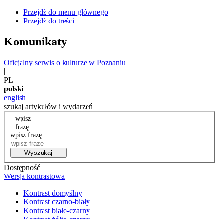
Przejdź do menu głównego
Przejdź do treści
Komunikaty
Oficjalny serwis o kulturze w Poznaniu
|
PL
polski
english
szukaj artykułów i wydarzeń
wpisz
frazę
wpisz frazę
Wyszukaj
Dostępność
Wersja kontrastowa
Kontrast domyślny
Kontrast czarno-biały
Kontrast biało-czarny