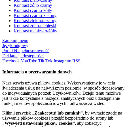
Kontrast biało-czarny
Kontrast żółto-czarny
Kontrast czarno-żółty
Kontrast czarno-zielony
Kontrast zielono-czarny
Kontrast żółto-niebieski
Kontrast niebiesko-żółty
Zamknij menu
Język migowy
Portal Niepełnosprawność
Deklaracja dostępności
Facebook
YouTube
Tik Tok
Instagram
RSS
Informacja o przetwarzaniu danych
Nasz serwis używa plików cookies. Wykorzystujemy je w celu
świadczenia usług na najwyższym poziomie, w sposób dopasowany
do indywidualnych potrzeb Użytkowników. Dzięki temu możliwe
jest także korzystanie z narzędzi analitycznych oraz udostępnianie
funkcji mediów społecznościowych i odtwarzacza wideo.
Kliknij przycisk
„Zaakceptuj lub zamknij”
, by wyrazić zgodę na
używanie plików cookies i przejść bezpośrednio do strony lub
„Wyświetl ustawienia plików cookies”
, aby zobaczyć