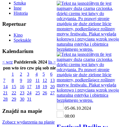
Sztuka
Inne
Historia
Repertuar
Kino
Spektakle
Kalendarium
< wrz
Październik 2024
lis >
pon
wto
śro
czw
pią
sob
nie
1
2
3
4
5
6
7
8
9
10
11
12
13
14
15
16
17
18
19
20
21
22
23
24
25
26
27
28
29
30
31
05-06.10.2024
Znajdź na mapie
08:00
Zobacz wydarzenia na planie
Festiwal Roślin w