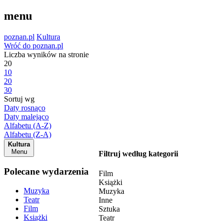
menu
poznan.pl
Kultura
Wróć do poznan.pl
Liczba wyników na stronie
20
10
20
30
Sortuj wg
Daty rosnąco
Daty malejąco
Alfabetu (A-Z)
Alfabetu (Z-A)
Kultura
Menu
Filtruj według kategorii
Polecane wydarzenia
Film
Książki
Muzyka
Muzyka
Teatr
Inne
Film
Sztuka
Książki
Teatr