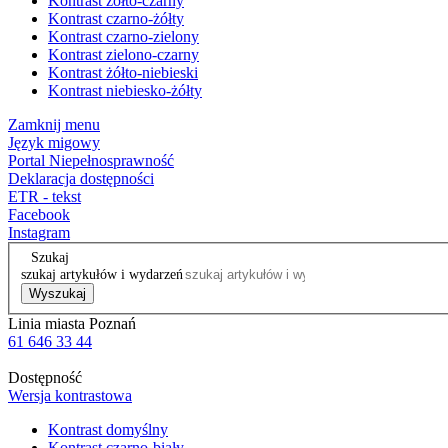
Kontrast żółto-czarny
Kontrast czarno-żółty
Kontrast czarno-zielony
Kontrast zielono-czarny
Kontrast żółto-niebieski
Kontrast niebiesko-żółty
Zamknij menu
Język migowy
Portal Niepełnosprawność
Deklaracja dostępności
ETR - tekst
Facebook
Instagram
Szukaj
szukaj artykułów i wydarzeń
Wyszukaj
Linia miasta Poznań
61 646 33 44
Dostępność
Wersja kontrastowa
Kontrast domyślny
Kontrast czarno-biały