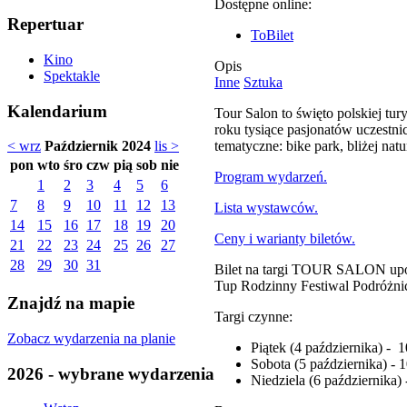
Dostępne online:
Repertuar
ToBilet
Kino
Opis
Spektakle
Inne
Sztuka
Kalendarium
Tour Salon to święto polskiej tu
roku tysiące pasjonatów uczestni
tematyczne: bike park, bliżej natu
< wrz
Październik 2024
lis >
pon
wto
śro
czw
pią
sob
nie
Program wydarzeń.
1
2
3
4
5
6
7
8
9
10
11
12
13
Lista wystawców.
14
15
16
17
18
19
20
Ceny i warianty biletów.
21
22
23
24
25
26
27
28
29
30
31
Bilet na targi TOUR SALON upow
Tup Rodzinny Festiwal Podróżnic
Znajdź na mapie
Targi czynne:
Zobacz wydarzenia na planie
Piątek (4 października) - 
Sobota (5 października) - 
2026 - wybrane wydarzenia
Niedziela (6 października)