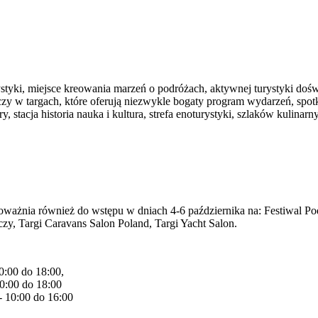
rystyki, miejsce kreowania marzeń o podróżach, aktywnej turystyki doś
czy w targach, które oferują niezwykle bogaty program wydarzeń, spotk
ry, stacja historia nauka i kultura, strefa enoturystyki, szlaków kulinar
ażnia również do wstępu w dniach 4-6 października na: Festiwal Po
zy, Targi Caravans Salon Poland, Targi Yacht Salon.
10:00 do 18:00,
10:00 do 18:00
 - 10:00 do 16:00