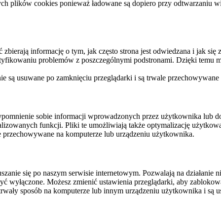
ych plików cookies ponieważ ładowane są dopiero przy odtwarzaniu wid
ierają informację o tym, jak często strona jest odwiedzana i jak się z 
ntyfikowaniu problemów z poszczególnymi podstronami. Dzięki temu mo
 nie są usuwane po zamknięciu przeglądarki i są trwale przechowywane
rzypomnienie sobie informacji wprowadzonych przez użytkownika lub 
nalizowanych funkcji. Pliki te umożliwiają także optymalizację użytko
ale przechowywane na komputerze lub urządzeniu użytkownika.
szanie się po naszym serwisie internetowym. Pozwalają na działanie ni
yć wyłączone. Możesz zmienić ustawienia przeglądarki, aby zablokować
trwały sposób na komputerze lub innym urządzeniu użytkownika i są u