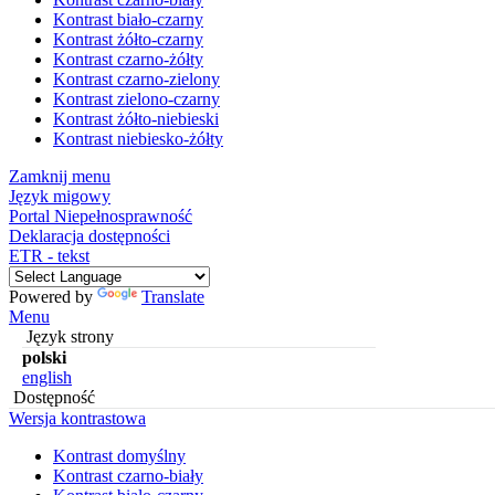
Kontrast biało-czarny
Kontrast żółto-czarny
Kontrast czarno-żółty
Kontrast czarno-zielony
Kontrast zielono-czarny
Kontrast żółto-niebieski
Kontrast niebiesko-żółty
Zamknij menu
Język migowy
Portal Niepełnosprawność
Deklaracja dostępności
ETR - tekst
Powered by
Translate
Menu
Język strony
polski
english
Dostępność
Wersja kontrastowa
Kontrast domyślny
Kontrast czarno-biały