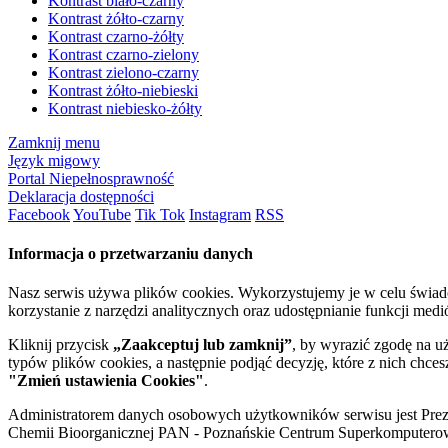
Kontrast biało-czarny
Kontrast żółto-czarny
Kontrast czarno-żółty
Kontrast czarno-zielony
Kontrast zielono-czarny
Kontrast żółto-niebieski
Kontrast niebiesko-żółty
Zamknij menu
Język migowy
Portal Niepełnosprawność
Deklaracja dostępności
Facebook
YouTube
Tik Tok
Instagram
RSS
Informacja o przetwarzaniu danych
Nasz serwis używa plików cookies. Wykorzystujemy je w celu świa
korzystanie z narzędzi analitycznych oraz udostępnianie funkcji me
Kliknij przycisk
„Zaakceptuj lub zamknij”
, by wyrazić zgodę na u
typów plików cookies, a następnie podjąć decyzję, które z nich chce
"Zmień ustawienia Cookies"
.
Administratorem danych osobowych użytkowników serwisu jest Prezyd
Chemii Bioorganicznej PAN - Poznańskie Centrum Superkomputerow