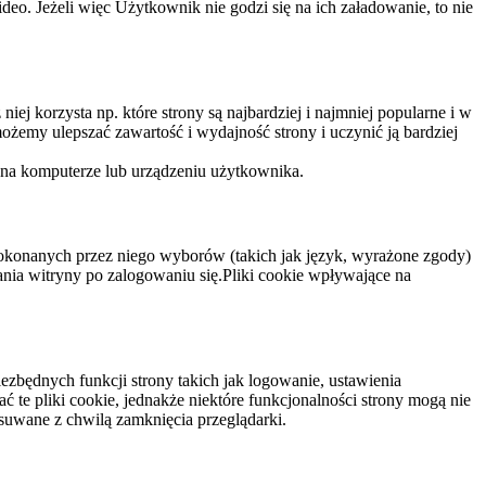
eo. Jeżeli więc Użytkownik nie godzi się na ich załadowanie, to nie
niej korzysta np. które strony są najbardziej i najmniej popularne i w
żemy ulepszać zawartość i wydajność strony i uczynić ją bardziej
 na komputerze lub urządzeniu użytkownika.
dokonanych przez niego wyborów (takich jak język, wyrażone zgody)
wania witryny po zalogowaniu się.Pliki cookie wpływające na
ezbędnych funkcji strony takich jak logowanie, ustawienia
 te pliki cookie, jednakże niektóre funkcjonalności strony mogą nie
suwane z chwilą zamknięcia przeglądarki.