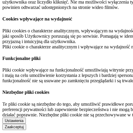
użytkownika oraz liczydło kliknięć. Nie ma możliwości wyłączenia t
powinien odtwarzać udostępnionych na stronie wideo filmów.
Cookies wpływające na wydajność
Pliki cookies o charakterze analitycznym, wpływającym na wydajność zb
jaki sposób Użytkownicy poruszają się po serwisie. Pomagają w ide
przyjazną i intuicyjną dla użytkownika.
Pliki cookie o charakterze analitycznym i wpływające na wydajność
Funkcjonalne pliki
Pliki cookie wpływające na funkcjonalność umożliwiają witrynie p
i mają na celu umożliwienie korzystania z lepszych i bardziej sperso
funkcjonalność nie są usuwane po zamknięciu przeglądarki i są trw
Niezbędne pliki cookies
Te pliki cookie są niezbędne do tego, aby umożliwić prawidłowe poru
preferencji prywatności lub zapewnienie bezpieczeństwa i nie mogą b
działać poprawnie. Niezbędne pliki cookie nie są przechowywane w 
Ustawienia
Zaakceptuj