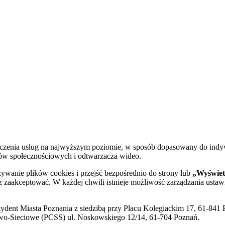
dczenia usług na najwyższym poziomie, w sposób dopasowany do indy
diów społecznościowych i odtwarzacza wideo.
żywanie plików cookies i przejść bezpośrednio do strony lub
„Wyświetl
sz zaakceptować. W każdej chwili istnieje możliwość zarządzania ustaw
ent Miasta Poznania z siedzibą przy Placu Kolegiackim 17, 61-841 P
o-Sieciowe (PCSS) ul. Noskowskiego 12/14, 61-704 Poznań.