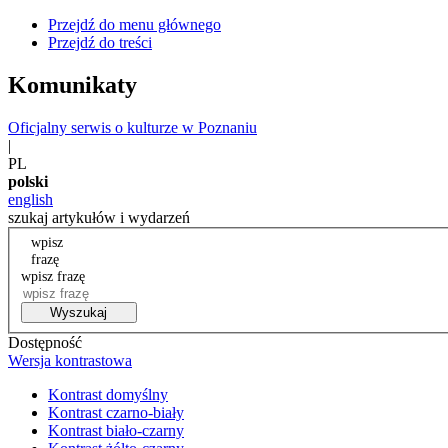
Przejdź do menu głównego
Przejdź do treści
Komunikaty
Oficjalny serwis o kulturze w Poznaniu
|
PL
polski
english
szukaj artykułów i wydarzeń
wpisz
frazę
wpisz frazę
Wyszukaj
Dostępność
Wersja kontrastowa
Kontrast domyślny
Kontrast czarno-biały
Kontrast biało-czarny