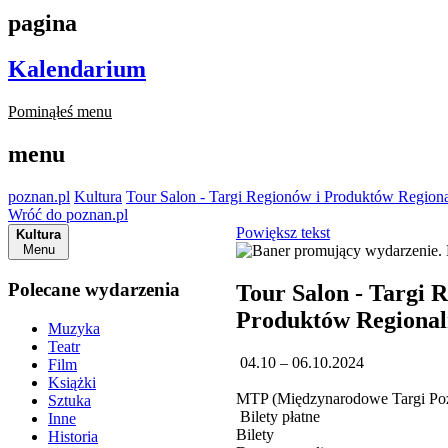
pagina
Kalendarium
Pominąłeś menu
menu
poznan.pl
Kultura
Tour Salon - Targi Regionów i Produktów Region
Wróć do poznan.pl
Powiększ tekst
Kultura
Menu
Polecane wydarzenia
Tour Salon - Targi 
Produktów Regiona
Muzyka
Teatr
04.10 – 06.10.2024
Film
Książki
MTP (Międzynarodowe Targi Poz
Sztuka
Bilety płatne
Inne
Bilety
Historia