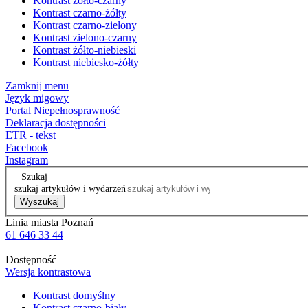
Kontrast żółto-czarny
Kontrast czarno-żółty
Kontrast czarno-zielony
Kontrast zielono-czarny
Kontrast żółto-niebieski
Kontrast niebiesko-żółty
Zamknij menu
Język migowy
Portal Niepełnosprawność
Deklaracja dostępności
ETR - tekst
Facebook
Instagram
Szukaj
szukaj artykułów i wydarzeń
Wyszukaj
Linia miasta Poznań
61 646 33 44
Dostępność
Wersja kontrastowa
Kontrast domyślny
Kontrast czarno-biały