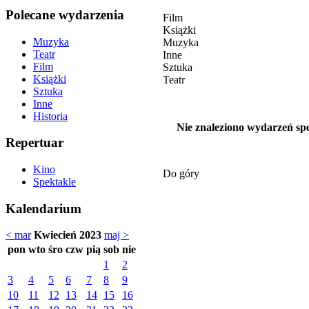
Polecane wydarzenia
Film
Książki
Muzyka
Muzyka
Teatr
Inne
Film
Sztuka
Książki
Teatr
Sztuka
Inne
Historia
Nie znaleziono wydarzeń spe
Repertuar
Kino
Do góry
Spektakle
Kalendarium
< mar
Kwiecień 2023
maj >
pon
wto
śro
czw
pią
sob
nie
1
2
3
4
5
6
7
8
9
10
11
12
13
14
15
16