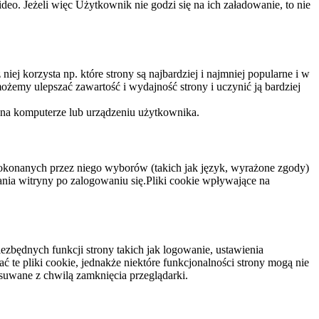
eo. Jeżeli więc Użytkownik nie godzi się na ich załadowanie, to nie
niej korzysta np. które strony są najbardziej i najmniej popularne i w
żemy ulepszać zawartość i wydajność strony i uczynić ją bardziej
 na komputerze lub urządzeniu użytkownika.
dokonanych przez niego wyborów (takich jak język, wyrażone zgody)
wania witryny po zalogowaniu się.Pliki cookie wpływające na
ezbędnych funkcji strony takich jak logowanie, ustawienia
 te pliki cookie, jednakże niektóre funkcjonalności strony mogą nie
suwane z chwilą zamknięcia przeglądarki.