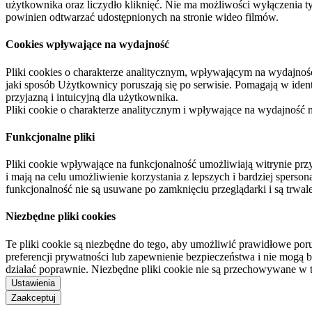
użytkownika oraz liczydło kliknięć. Nie ma możliwości wyłączenia t
powinien odtwarzać udostępnionych na stronie wideo filmów.
Cookies wpływające na wydajność
Pliki cookies o charakterze analitycznym, wpływającym na wydajność zb
jaki sposób Użytkownicy poruszają się po serwisie. Pomagają w ide
przyjazną i intuicyjną dla użytkownika.
Pliki cookie o charakterze analitycznym i wpływające na wydajność
Funkcjonalne pliki
Pliki cookie wpływające na funkcjonalność umożliwiają witrynie p
i mają na celu umożliwienie korzystania z lepszych i bardziej sperso
funkcjonalność nie są usuwane po zamknięciu przeglądarki i są trw
Niezbędne pliki cookies
Te pliki cookie są niezbędne do tego, aby umożliwić prawidłowe poru
preferencji prywatności lub zapewnienie bezpieczeństwa i nie mogą b
działać poprawnie. Niezbędne pliki cookie nie są przechowywane w 
Ustawienia
Zaakceptuj