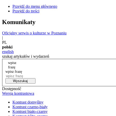
Przejdź do menu głównego
Przejdź do treści
Komunikaty
Oficjalny serwis o kulturze w Poznaniu
|
PL
polski
english
szukaj artykułów i wydarzeń
wpisz
frazę
wpisz frazę
Wyszukaj
Dostępność
Wersja kontrastowa
Kontrast domyślny
Kontrast czarno-biały
Kontrast biało-czarny