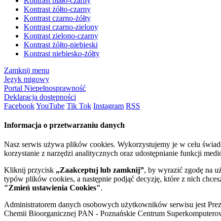
Kontrast biało-czarny
Kontrast żółto-czarny
Kontrast czarno-żółty
Kontrast czarno-zielony
Kontrast zielono-czarny
Kontrast żółto-niebieski
Kontrast niebiesko-żółty
Zamknij menu
Język migowy
Portal Niepełnosprawność
Deklaracja dostępności
Facebook
YouTube
Tik Tok
Instagram
RSS
Informacja o przetwarzaniu danych
Nasz serwis używa plików cookies. Wykorzystujemy je w celu świa
korzystanie z narzędzi analitycznych oraz udostępnianie funkcji me
Kliknij przycisk
„Zaakceptuj lub zamknij”
, by wyrazić zgodę na u
typów plików cookies, a następnie podjąć decyzję, które z nich chce
"Zmień ustawienia Cookies"
.
Administratorem danych osobowych użytkowników serwisu jest Prezyd
Chemii Bioorganicznej PAN - Poznańskie Centrum Superkomputerow