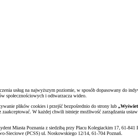
dczenia usług na najwyższym poziomie, w sposób dopasowany do indy
diów społecznościowych i odtwarzacza wideo.
żywanie plików cookies i przejść bezpośrednio do strony lub
„Wyświetl
sz zaakceptować. W każdej chwili istnieje możliwość zarządzania ustaw
ent Miasta Poznania z siedzibą przy Placu Kolegiackim 17, 61-841 P
o-Sieciowe (PCSS) ul. Noskowskiego 12/14, 61-704 Poznań.