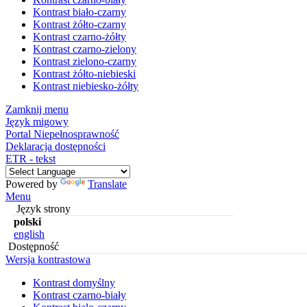
Kontrast biało-czarny
Kontrast żółto-czarny
Kontrast czarno-żółty
Kontrast czarno-zielony
Kontrast zielono-czarny
Kontrast żółto-niebieski
Kontrast niebiesko-żółty
Zamknij menu
Język migowy
Portal Niepełnosprawność
Deklaracja dostępności
ETR - tekst
Powered by
Translate
Menu
Język strony
polski
english
Dostępność
Wersja kontrastowa
Kontrast domyślny
Kontrast czarno-biały