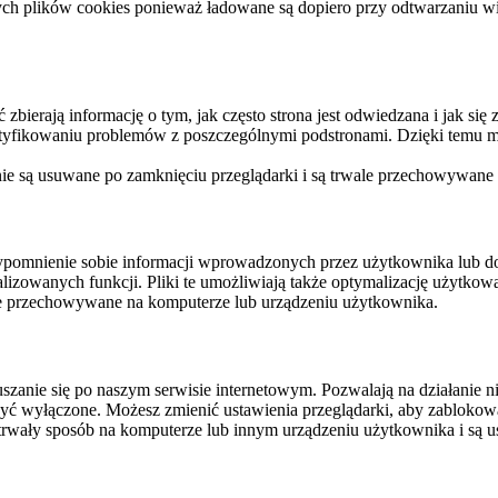
ych plików cookies ponieważ ładowane są dopiero przy odtwarzaniu wid
ierają informację o tym, jak często strona jest odwiedzana i jak się z 
ntyfikowaniu problemów z poszczególnymi podstronami. Dzięki temu mo
 nie są usuwane po zamknięciu przeglądarki i są trwale przechowywane
rzypomnienie sobie informacji wprowadzonych przez użytkownika lub 
nalizowanych funkcji. Pliki te umożliwiają także optymalizację użytko
ale przechowywane na komputerze lub urządzeniu użytkownika.
szanie się po naszym serwisie internetowym. Pozwalają na działanie ni
yć wyłączone. Możesz zmienić ustawienia przeglądarki, aby zablokować
trwały sposób na komputerze lub innym urządzeniu użytkownika i są u