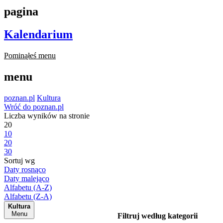
pagina
Kalendarium
Pominąłeś menu
menu
poznan.pl
Kultura
Wróć do poznan.pl
Liczba wyników na stronie
20
10
20
30
Sortuj wg
Daty rosnąco
Daty malejąco
Alfabetu (A-Z)
Alfabetu (Z-A)
Kultura
Menu
Filtruj według kategorii