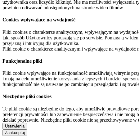
użytkownika oraz liczydło kliknięć. Nie ma możliwości wyłączenia t
powinien odtwarzać udostępnionych na stronie wideo filmów.
Cookies wpływające na wydajność
Pliki cookies o charakterze analitycznym, wpływającym na wydajność zb
jaki sposób Użytkownicy poruszają się po serwisie. Pomagają w ide
przyjazną i intuicyjną dla użytkownika.
Pliki cookie o charakterze analitycznym i wpływające na wydajność
Funkcjonalne pliki
Pliki cookie wpływające na funkcjonalność umożliwiają witrynie p
i mają na celu umożliwienie korzystania z lepszych i bardziej sperso
funkcjonalność nie są usuwane po zamknięciu przeglądarki i są trw
Niezbędne pliki cookies
Te pliki cookie są niezbędne do tego, aby umożliwić prawidłowe poru
preferencji prywatności lub zapewnienie bezpieczeństwa i nie mogą b
działać poprawnie. Niezbędne pliki cookie nie są przechowywane w 
Ustawienia
Zaakceptuj