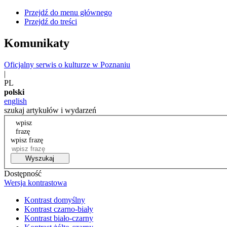
Przejdź do menu głównego
Przejdź do treści
Komunikaty
Oficjalny serwis o kulturze w Poznaniu
|
PL
polski
english
szukaj artykułów i wydarzeń
wpisz
frazę
wpisz frazę
Wyszukaj
Dostępność
Wersja kontrastowa
Kontrast domyślny
Kontrast czarno-biały
Kontrast biało-czarny