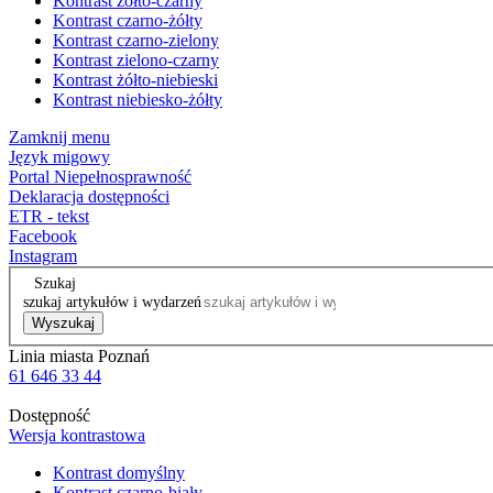
Kontrast żółto-czarny
Kontrast czarno-żółty
Kontrast czarno-zielony
Kontrast zielono-czarny
Kontrast żółto-niebieski
Kontrast niebiesko-żółty
Zamknij menu
Język migowy
Portal Niepełnosprawność
Deklaracja dostępności
ETR - tekst
Facebook
Instagram
Szukaj
szukaj artykułów i wydarzeń
Wyszukaj
Linia miasta Poznań
61 646 33 44
Dostępność
Wersja kontrastowa
Kontrast domyślny
Kontrast czarno-biały