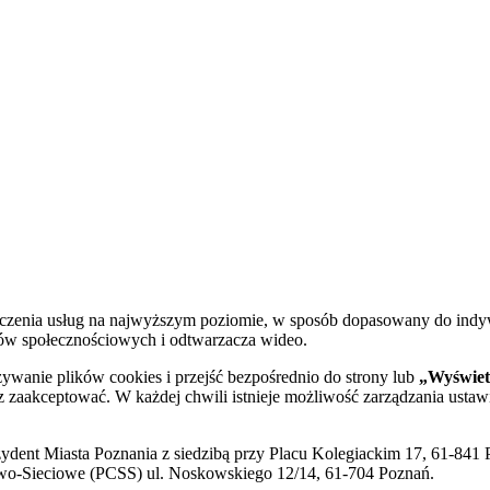
dczenia usług na najwyższym poziomie, w sposób dopasowany do indy
diów społecznościowych i odtwarzacza wideo.
żywanie plików cookies i przejść bezpośrednio do strony lub
„Wyświetl
sz zaakceptować. W każdej chwili istnieje możliwość zarządzania ustaw
ent Miasta Poznania z siedzibą przy Placu Kolegiackim 17, 61-841 P
o-Sieciowe (PCSS) ul. Noskowskiego 12/14, 61-704 Poznań.