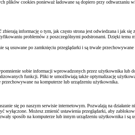
ych plików cookies ponieważ ładowane są dopiero przy odtwarzaniu wid
ierają informację o tym, jak często strona jest odwiedzana i jak się z 
ntyfikowaniu problemów z poszczególnymi podstronami. Dzięki temu mo
 nie są usuwane po zamknięciu przeglądarki i są trwale przechowywane
rzypomnienie sobie informacji wprowadzonych przez użytkownika lub 
nalizowanych funkcji. Pliki te umożliwiają także optymalizację użytko
ale przechowywane na komputerze lub urządzeniu użytkownika.
szanie się po naszym serwisie internetowym. Pozwalają na działanie ni
yć wyłączone. Możesz zmienić ustawienia przeglądarki, aby zablokować
trwały sposób na komputerze lub innym urządzeniu użytkownika i są u