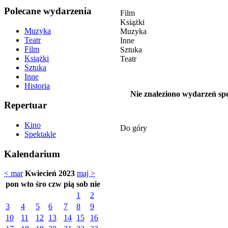
Polecane wydarzenia
Film
Książki
Muzyka
Muzyka
Teatr
Inne
Film
Sztuka
Książki
Teatr
Sztuka
Inne
Historia
Nie znaleziono wydarzeń spe
Repertuar
Kino
Do góry
Spektakle
Kalendarium
< mar
Kwiecień 2023
maj >
pon
wto
śro
czw
pią
sob
nie
1
2
3
4
5
6
7
8
9
10
11
12
13
14
15
16