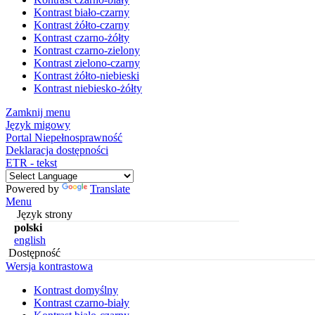
Kontrast biało-czarny
Kontrast żółto-czarny
Kontrast czarno-żółty
Kontrast czarno-zielony
Kontrast zielono-czarny
Kontrast żółto-niebieski
Kontrast niebiesko-żółty
Zamknij menu
Język migowy
Portal Niepełnosprawność
Deklaracja dostępności
ETR - tekst
Powered by
Translate
Menu
Język strony
polski
english
Dostępność
Wersja kontrastowa
Kontrast domyślny
Kontrast czarno-biały