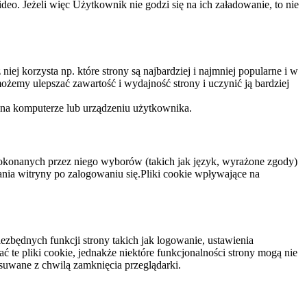
eo. Jeżeli więc Użytkownik nie godzi się na ich załadowanie, to nie
niej korzysta np. które strony są najbardziej i najmniej popularne i w
żemy ulepszać zawartość i wydajność strony i uczynić ją bardziej
 na komputerze lub urządzeniu użytkownika.
dokonanych przez niego wyborów (takich jak język, wyrażone zgody)
wania witryny po zalogowaniu się.Pliki cookie wpływające na
ezbędnych funkcji strony takich jak logowanie, ustawienia
 te pliki cookie, jednakże niektóre funkcjonalności strony mogą nie
suwane z chwilą zamknięcia przeglądarki.