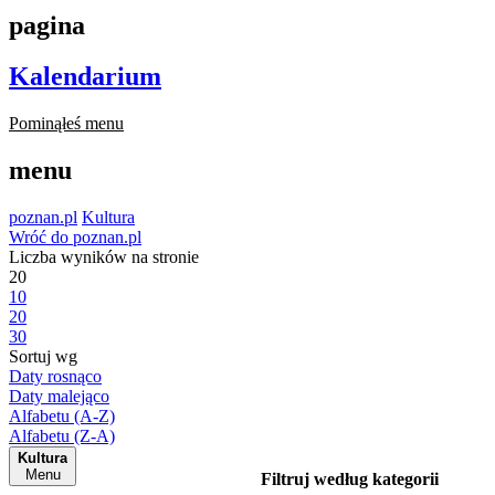
pagina
Kalendarium
Pominąłeś menu
menu
poznan.pl
Kultura
Wróć do poznan.pl
Liczba wyników na stronie
20
10
20
30
Sortuj wg
Daty rosnąco
Daty malejąco
Alfabetu (A-Z)
Alfabetu (Z-A)
Kultura
Menu
Filtruj według kategorii