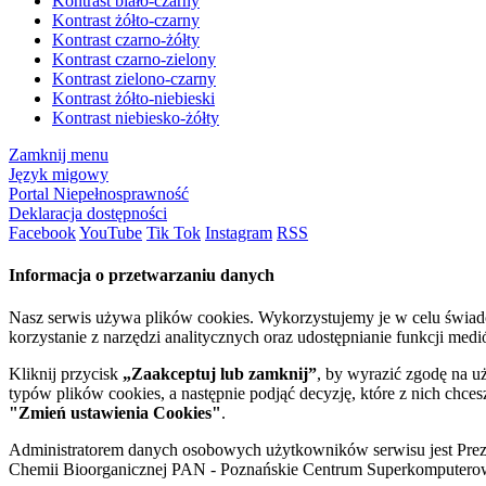
Kontrast biało-czarny
Kontrast żółto-czarny
Kontrast czarno-żółty
Kontrast czarno-zielony
Kontrast zielono-czarny
Kontrast żółto-niebieski
Kontrast niebiesko-żółty
Zamknij menu
Język migowy
Portal Niepełnosprawność
Deklaracja dostępności
Facebook
YouTube
Tik Tok
Instagram
RSS
Informacja o przetwarzaniu danych
Nasz serwis używa plików cookies. Wykorzystujemy je w celu świa
korzystanie z narzędzi analitycznych oraz udostępnianie funkcji me
Kliknij przycisk
„Zaakceptuj lub zamknij”
, by wyrazić zgodę na u
typów plików cookies, a następnie podjąć decyzję, które z nich chce
"Zmień ustawienia Cookies"
.
Administratorem danych osobowych użytkowników serwisu jest Prezyd
Chemii Bioorganicznej PAN - Poznańskie Centrum Superkomputerow