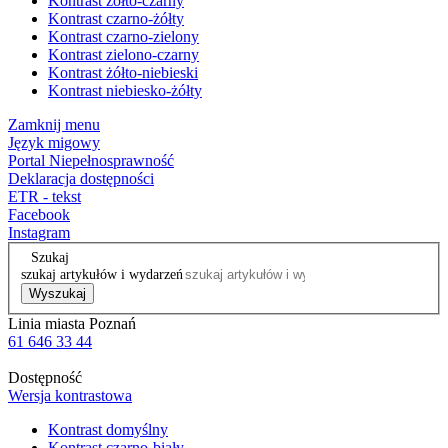
Kontrast żółto-czarny
Kontrast czarno-żółty
Kontrast czarno-zielony
Kontrast zielono-czarny
Kontrast żółto-niebieski
Kontrast niebiesko-żółty
Zamknij menu
Język migowy
Portal Niepełnosprawność
Deklaracja dostępności
ETR - tekst
Facebook
Instagram
Szukaj
szukaj artykułów i wydarzeń
Wyszukaj
Linia miasta Poznań
61 646 33 44
Dostępność
Wersja kontrastowa
Kontrast domyślny
Kontrast czarno-biały