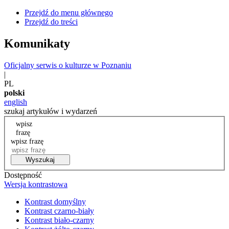
Przejdź do menu głównego
Przejdź do treści
Komunikaty
Oficjalny serwis o kulturze w Poznaniu
|
PL
polski
english
szukaj artykułów i wydarzeń
wpisz
frazę
wpisz frazę
Wyszukaj
Dostępność
Wersja kontrastowa
Kontrast domyślny
Kontrast czarno-biały
Kontrast biało-czarny