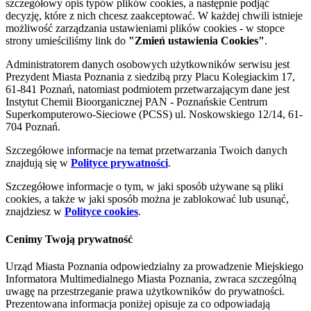
szczegółowy opis typów plików cookies, a następnie podjąć
decyzję, które z nich chcesz zaakceptować. W każdej chwili istnieje
możliwość zarządzania ustawieniami plików cookies - w stopce
strony umieściliśmy link do
"Zmień ustawienia Cookies"
.
Administratorem danych osobowych użytkowników serwisu jest
Prezydent Miasta Poznania z siedzibą przy Placu Kolegiackim 17,
61-841 Poznań, natomiast podmiotem przetwarzającym dane jest
Instytut Chemii Bioorganicznej PAN - Poznańskie Centrum
Superkomputerowo-Sieciowe (PCSS) ul. Noskowskiego 12/14, 61-
704 Poznań.
Szczegółowe informacje na temat przetwarzania Twoich danych
znajdują się w
Polityce prywatności
.
Szczegółowe informacje o tym, w jaki sposób używane są pliki
cookies, a także w jaki sposób można je zablokować lub usunąć,
znajdziesz w
Polityce cookies
.
Cenimy Twoją prywatność
Urząd Miasta Poznania odpowiedzialny za prowadzenie Miejskiego
Informatora Multimedialnego Miasta Poznania, zwraca szczególną
uwagę na przestrzeganie prawa użytkowników do prywatności.
Prezentowana informacja poniżej opisuje za co odpowiadają