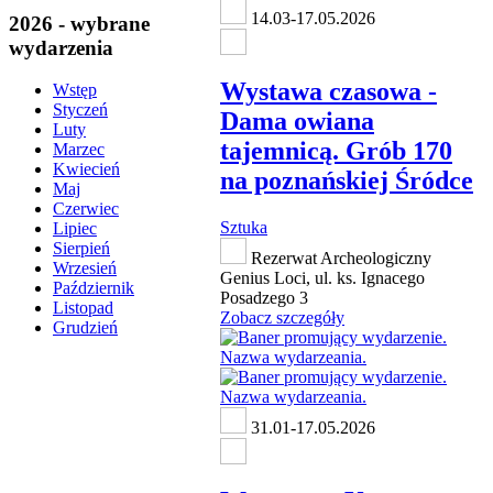
14.03-17.05.2026
2026 - wybrane
wydarzenia
Wystawa czasowa -
Wstęp
Styczeń
Dama owiana
Luty
tajemnicą. Grób 170
Marzec
Kwiecień
na poznańskiej Śródce
Maj
Czerwiec
Sztuka
Lipiec
Sierpień
Rezerwat Archeologiczny
Wrzesień
Genius Loci, ul. ks. Ignacego
Październik
Posadzego 3
Listopad
Zobacz szczegóły
Grudzień
31.01-17.05.2026