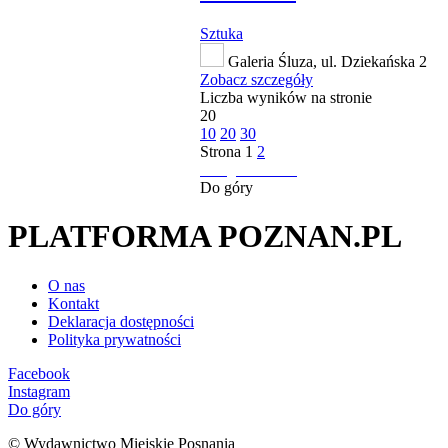
Sztuka
Galeria Śluza, ul. Dziekańska 2
Zobacz szczegóły
Liczba wyników na stronie
20
10
20
30
Strona
1
2
następna strona
Do góry
PLATFORMA POZNAN.PL
O nas
Kontakt
Deklaracja dostępności
Polityka prywatności
Facebook
Instagram
Do góry
© Wydawnictwo Miejskie Posnania