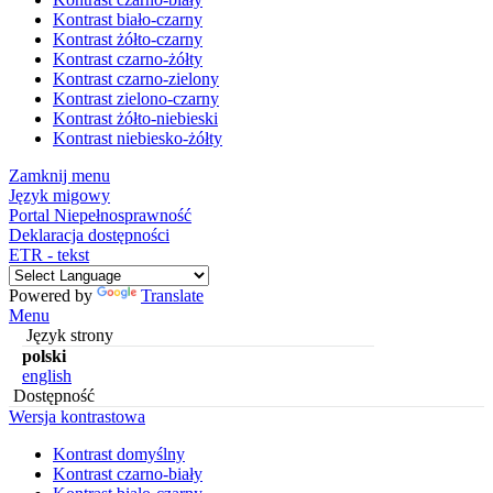
Kontrast biało-czarny
Kontrast żółto-czarny
Kontrast czarno-żółty
Kontrast czarno-zielony
Kontrast zielono-czarny
Kontrast żółto-niebieski
Kontrast niebiesko-żółty
Zamknij menu
Język migowy
Portal Niepełnosprawność
Deklaracja dostępności
ETR - tekst
Powered by
Translate
Menu
Język strony
polski
english
Dostępność
Wersja kontrastowa
Kontrast domyślny
Kontrast czarno-biały