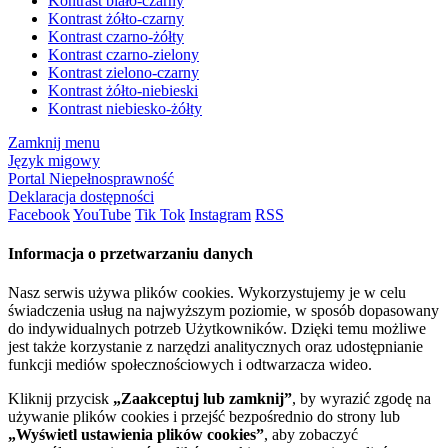
Kontrast biało-czarny
Kontrast żółto-czarny
Kontrast czarno-żółty
Kontrast czarno-zielony
Kontrast zielono-czarny
Kontrast żółto-niebieski
Kontrast niebiesko-żółty
Zamknij menu
Język migowy
Portal Niepełnosprawność
Deklaracja dostępności
Facebook
YouTube
Tik Tok
Instagram
RSS
Informacja o przetwarzaniu danych
Nasz serwis używa plików cookies. Wykorzystujemy je w celu
świadczenia usług na najwyższym poziomie, w sposób dopasowany
do indywidualnych potrzeb Użytkowników. Dzięki temu możliwe
jest także korzystanie z narzędzi analitycznych oraz udostępnianie
funkcji mediów społecznościowych i odtwarzacza wideo.
Kliknij przycisk
„Zaakceptuj lub zamknij”
, by wyrazić zgodę na
używanie plików cookies i przejść bezpośrednio do strony lub
„Wyświetl ustawienia plików cookies”
, aby zobaczyć