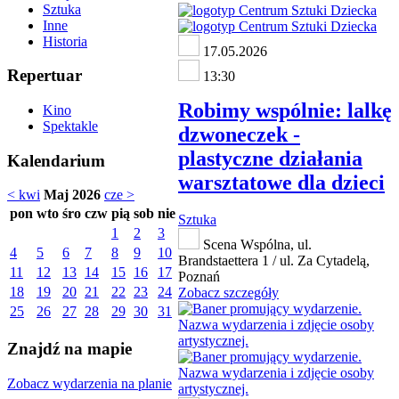
Sztuka
Inne
Historia
17.05.2026
Repertuar
13:30
Robimy wspólnie: lalkę
Kino
Spektakle
dzwoneczek -
plastyczne działania
Kalendarium
warsztatowe dla dzieci
< kwi
Maj 2026
cze >
pon
wto
śro
czw
pią
sob
nie
Sztuka
1
2
3
Scena Wspólna, ul.
4
5
6
7
8
9
10
Brandstaettera 1 / ul. Za Cytadelą,
11
12
13
14
15
16
17
Poznań
18
19
20
21
22
23
24
Zobacz szczegóły
25
26
27
28
29
30
31
Znajdź na mapie
Zobacz wydarzenia na planie