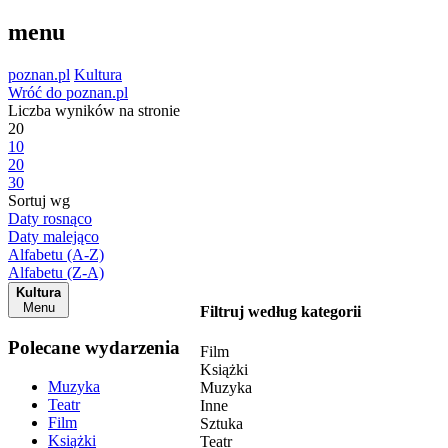
menu
poznan.pl
Kultura
Wróć do poznan.pl
Liczba wyników na stronie
20
10
20
30
Sortuj wg
Daty rosnąco
Daty malejąco
Alfabetu (A-Z)
Alfabetu (Z-A)
Kultura
Menu
Filtruj według kategorii
Polecane wydarzenia
Film
Książki
Muzyka
Muzyka
Teatr
Inne
Film
Sztuka
Książki
Teatr