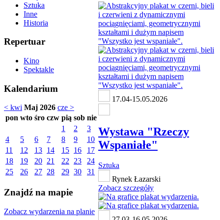
Sztuka
Inne
Historia
Repertuar
Kino
Spektakle
Kalendarium
17.04-15.05.2026
< kwi
Maj 2026
cze >
pon
wto
śro
czw
pią
sob
nie
1
2
3
Wystawa "Rzeczy
4
5
6
7
8
9
10
Wspaniałe"
11
12
13
14
15
16
17
18
19
20
21
22
23
24
Sztuka
25
26
27
28
29
30
31
Rynek Łazarski
Zobacz szczegóły
Znajdź na mapie
Zobacz wydarzenia na planie
27.03-16.05.2026