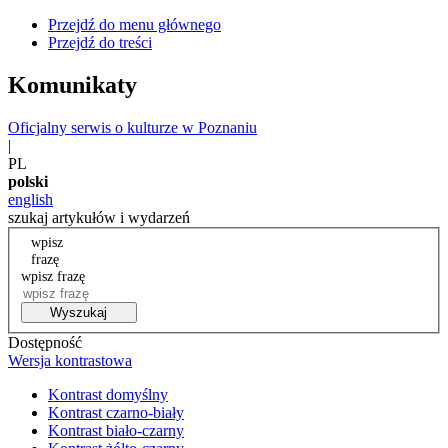
Przejdź do menu głównego
Przejdź do treści
Komunikaty
Oficjalny serwis o kulturze w Poznaniu
|
PL
polski
english
szukaj artykułów i wydarzeń
wpisz
frazę
wpisz frazę
Wyszukaj
Dostępność
Wersja kontrastowa
Kontrast domyślny
Kontrast czarno-biały
Kontrast biało-czarny