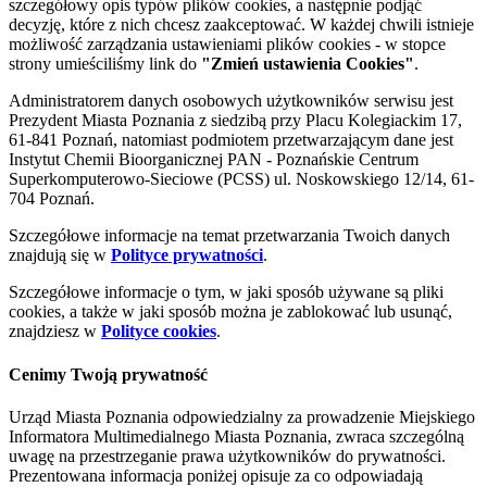
szczegółowy opis typów plików cookies, a następnie podjąć
decyzję, które z nich chcesz zaakceptować. W każdej chwili istnieje
możliwość zarządzania ustawieniami plików cookies - w stopce
strony umieściliśmy link do
"Zmień ustawienia Cookies"
.
Administratorem danych osobowych użytkowników serwisu jest
Prezydent Miasta Poznania z siedzibą przy Placu Kolegiackim 17,
61-841 Poznań, natomiast podmiotem przetwarzającym dane jest
Instytut Chemii Bioorganicznej PAN - Poznańskie Centrum
Superkomputerowo-Sieciowe (PCSS) ul. Noskowskiego 12/14, 61-
704 Poznań.
Szczegółowe informacje na temat przetwarzania Twoich danych
znajdują się w
Polityce prywatności
.
Szczegółowe informacje o tym, w jaki sposób używane są pliki
cookies, a także w jaki sposób można je zablokować lub usunąć,
znajdziesz w
Polityce cookies
.
Cenimy Twoją prywatność
Urząd Miasta Poznania odpowiedzialny za prowadzenie Miejskiego
Informatora Multimedialnego Miasta Poznania, zwraca szczególną
uwagę na przestrzeganie prawa użytkowników do prywatności.
Prezentowana informacja poniżej opisuje za co odpowiadają