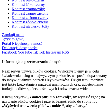
Kontrast biało-czarny
Kontrast żółto-czarny
Kontrast czarno-żółty
Kontrast czarno-zielony
Kontrast zielono-czarny
Kontrast żółto-niebieski
Kontrast niebiesko-żółty
Zamknij menu
Język migowy
Portal Niepełnosprawność
Deklaracja dostępności
Facebook
YouTube
Tik Tok
Instagram
RSS
Informacja o przetwarzaniu danych
Nasz serwis używa plików cookies. Wykorzystujemy je w celu
świadczenia usług na najwyższym poziomie, w sposób dopasowany
do indywidualnych potrzeb Użytkowników. Dzięki temu możliwe
jest także korzystanie z narzędzi analitycznych oraz udostępnianie
funkcji mediów społecznościowych i odtwarzacza wideo.
Kliknij przycisk
„Zaakceptuj lub zamknij”
, by wyrazić zgodę na
używanie plików cookies i przejść bezpośrednio do strony lub
„Wyświetl ustawienia plików cookies”
, aby zobaczyć