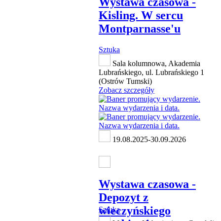
Wystawa czasowa -
Kisling. W sercu
Montparnasse'u
Sztuka
Sala kolumnowa, Akademia
Lubrańskiego, ul. Lubrańskiego 1
(Ostrów Tumski)
Zobacz szczegóły
19.08.2025-30.09.2026
Wystawa czasowa -
Depozyt z
wieczyńskiego
Sztuka