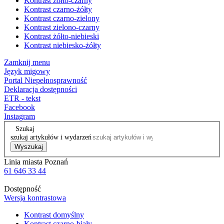
Kontrast żółto-czarny
Kontrast czarno-żółty
Kontrast czarno-zielony
Kontrast zielono-czarny
Kontrast żółto-niebieski
Kontrast niebiesko-żółty
Zamknij menu
Język migowy
Portal Niepełnosprawność
Deklaracja dostępności
ETR - tekst
Facebook
Instagram
Szukaj
szukaj artykułów i wydarzeń
Wyszukaj
Linia miasta Poznań
61 646 33 44
Dostępność
Wersja kontrastowa
Kontrast domyślny
Kontrast czarno-biały