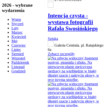
2026 - wybrane
wydarzenia
Intencja czysta -
Wstęp
wystawa fotografii
Styczeń
Rafała Swosińskiego
Luty
Marzec
Kwiecień
Sztuka
Maj
Galeria Centrala. pl. Ratajskiego
Czerwiec
6a
Lipiec
Zobacz szczegóły
Sierpień
Wrzesień
Październik
Listopad
Grudzień