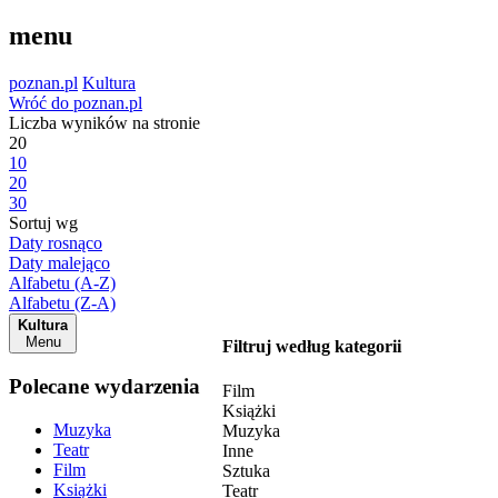
menu
poznan.pl
Kultura
Wróć do poznan.pl
Liczba wyników na stronie
20
10
20
30
Sortuj wg
Daty rosnąco
Daty malejąco
Alfabetu (A-Z)
Alfabetu (Z-A)
Kultura
Menu
Filtruj według kategorii
Polecane wydarzenia
Film
Książki
Muzyka
Muzyka
Teatr
Inne
Film
Sztuka
Książki
Teatr