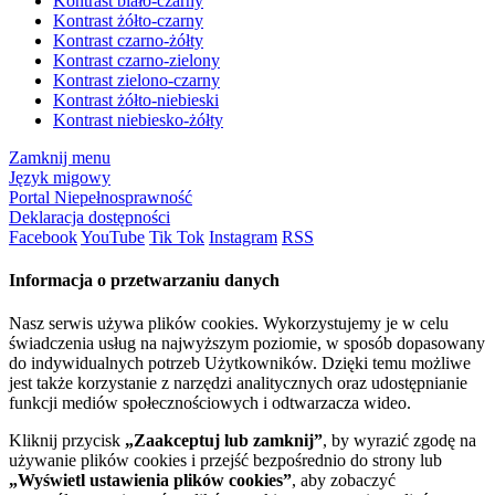
Kontrast biało-czarny
Kontrast żółto-czarny
Kontrast czarno-żółty
Kontrast czarno-zielony
Kontrast zielono-czarny
Kontrast żółto-niebieski
Kontrast niebiesko-żółty
Zamknij menu
Język migowy
Portal Niepełnosprawność
Deklaracja dostępności
Facebook
YouTube
Tik Tok
Instagram
RSS
Informacja o przetwarzaniu danych
Nasz serwis używa plików cookies. Wykorzystujemy je w celu
świadczenia usług na najwyższym poziomie, w sposób dopasowany
do indywidualnych potrzeb Użytkowników. Dzięki temu możliwe
jest także korzystanie z narzędzi analitycznych oraz udostępnianie
funkcji mediów społecznościowych i odtwarzacza wideo.
Kliknij przycisk
„Zaakceptuj lub zamknij”
, by wyrazić zgodę na
używanie plików cookies i przejść bezpośrednio do strony lub
„Wyświetl ustawienia plików cookies”
, aby zobaczyć