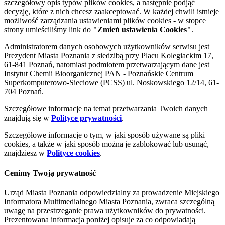
szczegółowy opis typów plików cookies, a następnie podjąć
decyzję, które z nich chcesz zaakceptować. W każdej chwili istnieje
możliwość zarządzania ustawieniami plików cookies - w stopce
strony umieściliśmy link do
"Zmień ustawienia Cookies"
.
Administratorem danych osobowych użytkowników serwisu jest
Prezydent Miasta Poznania z siedzibą przy Placu Kolegiackim 17,
61-841 Poznań, natomiast podmiotem przetwarzającym dane jest
Instytut Chemii Bioorganicznej PAN - Poznańskie Centrum
Superkomputerowo-Sieciowe (PCSS) ul. Noskowskiego 12/14, 61-
704 Poznań.
Szczegółowe informacje na temat przetwarzania Twoich danych
znajdują się w
Polityce prywatności
.
Szczegółowe informacje o tym, w jaki sposób używane są pliki
cookies, a także w jaki sposób można je zablokować lub usunąć,
znajdziesz w
Polityce cookies
.
Cenimy Twoją prywatność
Urząd Miasta Poznania odpowiedzialny za prowadzenie Miejskiego
Informatora Multimedialnego Miasta Poznania, zwraca szczególną
uwagę na przestrzeganie prawa użytkowników do prywatności.
Prezentowana informacja poniżej opisuje za co odpowiadają