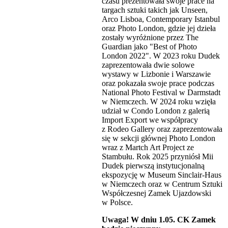
czasu prezentowała swoje prace na
targach sztuki takich jak Unseen,
Arco Lisboa, Contemporary Istanbul
oraz Photo London, gdzie jej dzieła
zostały wyróżnione przez The
Guardian jako "Best of Photo
London 2022". W 2023 roku Dudek
zaprezentowała dwie solowe
wystawy w Lizbonie i Warszawie
oraz pokazała swoje prace podczas
National Photo Festival w Darmstadt
w Niemczech. W 2024 roku wzięła
udział w Condo London z galerią
Import Export we współpracy
z Rodeo Gallery oraz zaprezentowała
się w sekcji głównej Photo London
wraz z Martch Art Project ze
Stambułu. Rok 2025 przyniósł Mii
Dudek pierwszą instytucjonalną
ekspozycję w Museum Sinclair-Haus
w Niemczech oraz w Centrum Sztuki
Współczesnej Zamek Ujazdowski
w Polsce.
Uwaga! W dniu 1.05. CK Zamek