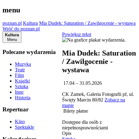
menu
poznan.pl
Kultura
Mia Dudek: Saturation / Zawilgocenie - wystawa
Wróć do poznan.pl
Powiększ tekst
Kultura
Menu
Polecane wydarzenia
Mia Dudek: Saturation
/ Zawilgocenie -
Muzyka
wystawa
Teatr
Film
Książki
17.04 – 31.05.2026
Sztuka
Inne
CK Zamek, Galeria Fotografii pf, ul.
Historia
Święty Marcin 80/82
Zobacz na
mapie
Repertuar
Bilety płatne
Kino
Dostępne dla osób z
Spektakle
niepełnosprawnościami
Opis
Sztuka