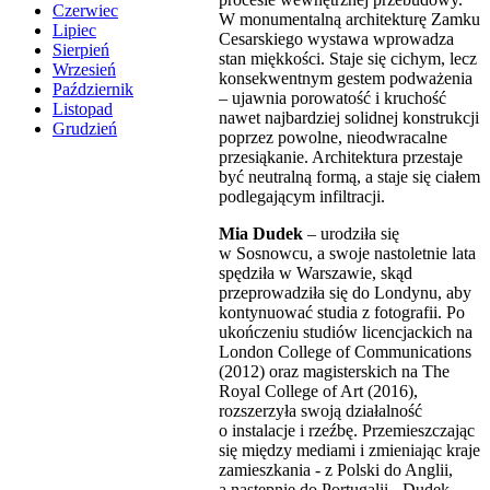
Czerwiec
W monumentalną architekturę Zamku
Lipiec
Cesarskiego wystawa wprowadza
Sierpień
stan miękkości. Staje się cichym, lecz
Wrzesień
konsekwentnym gestem podważenia
Październik
‒ ujawnia porowatość i kruchość
Listopad
nawet najbardziej solidnej konstrukcji
Grudzień
poprzez powolne, nieodwracalne
przesiąkanie. Architektura przestaje
być neutralną formą, a staje się ciałem
podlegającym infiltracji.
Mia Dudek
‒ urodziła się
w Sosnowcu, a swoje nastoletnie lata
spędziła w Warszawie, skąd
przeprowadziła się do Londynu, aby
kontynuować studia z fotografii. Po
ukończeniu studiów licencjackich na
London College of Communications
(2012) oraz magisterskich na The
Royal College of Art (2016),
rozszerzyła swoją działalność
o instalacje i rzeźbę. Przemieszczając
się między mediami i zmieniając kraje
zamieszkania - z Polski do Anglii,
a następnie do Portugalii - Dudek