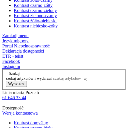
Kontrast żółto-czarny
Kontrast czarno-żółty
Kontrast czarno-zielony
Kontrast zielono-czarny
Kontrast żółto-niebieski
Kontrast niebiesko-żółty
Zamknij menu
Język migowy
Portal Niepełnosprawność
Deklaracja dostępności
ETR - tekst
Facebook
Instagram
Szukaj
szukaj artykułów i wydarzeń
Wyszukaj
Linia miasta Poznań
61 646 33 44
Dostępność
Wersja kontrastowa
Kontrast domyślny
Kontrast czarno-biały