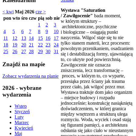
Kalendarium
Wystawa "Saturation
< kwi
Maj 2026
cze >
/ Zawilgocenie"
bada moment,
pon
wto
śro
czw
pią
sob
nie
w którym struktury ‒
1
2
3
architektoniczne, psychiczne
4
5
6
7
8
9
10
i biologiczne ‒ osiągają punkt
nasycenia. Wilgoć staje się tu nie
11
12
13
14
15
16
17
tylko stanem materii, lecz procesem:
18
19
20
21
22
23
24
powolnym przenikaniem, osadzaniem
25
26
27
28
29
30
31
się i destabilizacją formy, ujawniającą
to, co ukryte pod powierzchnią.
Znajdź na mapie
Zawilgocenie nie oznacza
zniszczenia, lecz transformację ‒
proces, w którym to, co wyparte,
Zobacz wydarzenia na planie
przesiąka przez ściany jak trauma
przez ciało, jak wilgoć przez mur.
2026 - wybrane
Wystawa traktuje dom jako organizm
wydarzenia
‒ miejsce budowy i rozpadu
jednocześnie; konstrukcję nasiąkniętą
Wstęp
doświadczeniem, w której granica
Styczeń
między wnętrzem a strukturą ulega
Luty
rozmyciu. Woda, wyciek i osad stają
Marzec
się figurami pamięci, a architektura
Kwiecień
odsłania się jako ciało w nieustannym
Maj
procesie wewnętrznej przebudowy.