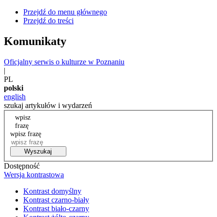
Przejdź do menu głównego
Przejdź do treści
Komunikaty
Oficjalny serwis o kulturze w Poznaniu
|
PL
polski
english
szukaj artykułów i wydarzeń
wpisz
frazę
wpisz frazę
Wyszukaj
Dostępność
Wersja kontrastowa
Kontrast domyślny
Kontrast czarno-biały
Kontrast biało-czarny