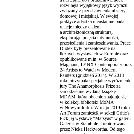
rozwinęła wyjątkowy język wyrazu
związany z przedstawieniami sfery
domowej i miejskiej. W swojej
praktyce artystka nieustannie bada
relacje między ciałem
a architektoniczną strukturą,
eksplorując pojęcia intymności,
przesiedlenia i zamieszkiwania. Prace
Dudek były prezentowane na
licznych wystawach w Europie oraz
opublikowane m.in. w Source
Magazine, LYNX Contemporary oraz
24 Artists to Watch w Modern
Painters (grudzień 2014). W 2018
roku otrzymała specjalne wyróżnienie
jury The Anamorphosis Prize za
samodzielnie wydaną książkę
MDAM, która obecnie znajduje się
w kolekcji biblioteki MoMA
w Nowym Jorku. W maju 2019 roku
Art Forum zamieścił w sekcji Critic's
Pick jej wystawę "Marsyas" w galerii
Galerist w Stambule, kuratorowaną
przez Nicka Hackwortha. Od tego