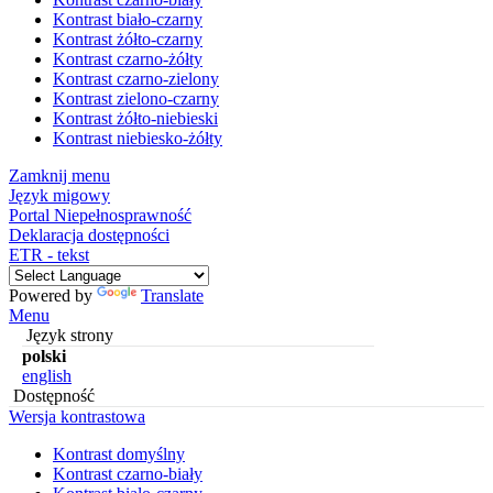
Kontrast biało-czarny
Kontrast żółto-czarny
Kontrast czarno-żółty
Kontrast czarno-zielony
Kontrast zielono-czarny
Kontrast żółto-niebieski
Kontrast niebiesko-żółty
Zamknij menu
Język migowy
Portal Niepełnosprawność
Deklaracja dostępności
ETR - tekst
Powered by
Translate
Menu
Język strony
polski
english
Dostępność
Wersja kontrastowa
Kontrast domyślny
Kontrast czarno-biały