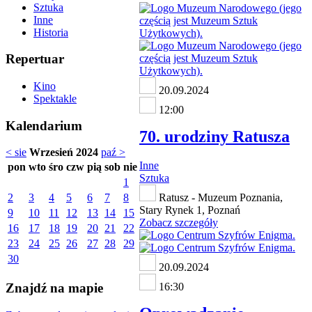
Sztuka
Inne
Historia
Repertuar
Kino
20.09.2024
Spektakle
12:00
Kalendarium
70. urodziny Ratusza
< sie
Wrzesień 2024
paź >
Inne
pon
wto
śro
czw
pią
sob
nie
Sztuka
1
2
3
4
5
6
7
8
Ratusz - Muzeum Poznania,
Stary Rynek 1, Poznań
9
10
11
12
13
14
15
Zobacz szczegóły
16
17
18
19
20
21
22
23
24
25
26
27
28
29
30
20.09.2024
Znajdź na mapie
16:30