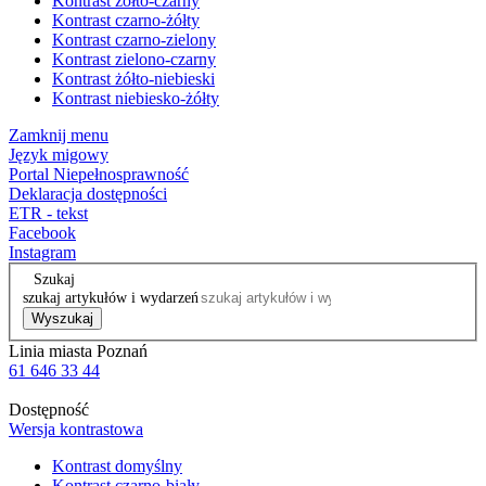
Kontrast żółto-czarny
Kontrast czarno-żółty
Kontrast czarno-zielony
Kontrast zielono-czarny
Kontrast żółto-niebieski
Kontrast niebiesko-żółty
Zamknij menu
Język migowy
Portal Niepełnosprawność
Deklaracja dostępności
ETR - tekst
Facebook
Instagram
Szukaj
szukaj artykułów i wydarzeń
Wyszukaj
Linia miasta Poznań
61 646 33 44
Dostępność
Wersja kontrastowa
Kontrast domyślny
Kontrast czarno-biały