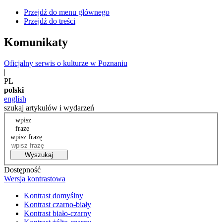
Przejdź do menu głównego
Przejdź do treści
Komunikaty
Oficjalny serwis o kulturze w Poznaniu
|
PL
polski
english
szukaj artykułów i wydarzeń
wpisz
frazę
wpisz frazę
Wyszukaj
Dostępność
Wersja kontrastowa
Kontrast domyślny
Kontrast czarno-biały
Kontrast biało-czarny