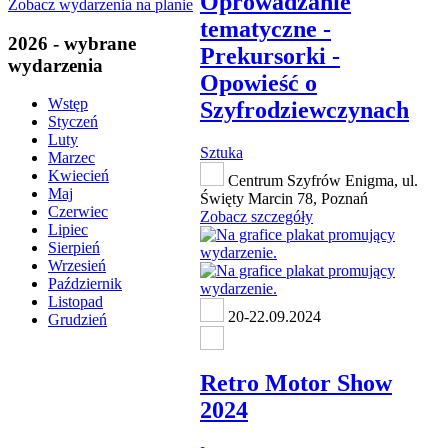
Oprowadzanie
Zobacz wydarzenia na planie
tematyczne -
2026 - wybrane
Prekursorki -
wydarzenia
Opowieść o
Wstęp
Szyfrodziewczynach
Styczeń
Luty
Sztuka
Marzec
Kwiecień
Centrum Szyfrów Enigma, ul.
Maj
Święty Marcin 78, Poznań
Czerwiec
Zobacz szczegóły
Lipiec
Sierpień
Wrzesień
Październik
Listopad
20-22.09.2024
Grudzień
Retro Motor Show
2024