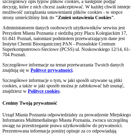
szczegółowy opis typów plików cookies, a następnie podjąć
decyzję, które z nich chcesz zaakceptować. W każdej chwili istnieje
możliwość zarządzania ustawieniami plików cookies - w stopce
strony umieściliśmy link do
"Zmień ustawienia Cookies"
.
Administratorem danych osobowych użytkowników serwisu jest
Prezydent Miasta Poznania z siedzibą przy Placu Kolegiackim 17,
61-841 Poznań, natomiast podmiotem przetwarzającym dane jest
Instytut Chemii Bioorganicznej PAN - Poznańskie Centrum
Superkomputerowo-Sieciowe (PCSS) ul. Noskowskiego 12/14, 61-
704 Poznań.
Szczegółowe informacje na temat przetwarzania Twoich danych
znajdują się w
Polityce prywatności
.
Szczegółowe informacje o tym, w jaki sposób używane są pliki
cookies, a także w jaki sposób można je zablokować lub usunąć,
znajdziesz w
Polityce cookies
.
Cenimy Twoją prywatność
Urząd Miasta Poznania odpowiedzialny za prowadzenie Miejskiego
Informatora Multimedialnego Miasta Poznania, zwraca szczególną
uwagę na przestrzeganie prawa użytkowników do prywatności.
Prezentowana informacja poniżej opisuje za co odpowiadają