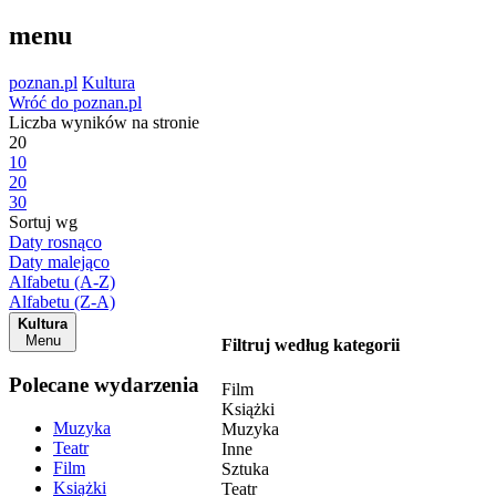
menu
poznan.pl
Kultura
Wróć do poznan.pl
Liczba wyników na stronie
20
10
20
30
Sortuj wg
Daty rosnąco
Daty malejąco
Alfabetu (A-Z)
Alfabetu (Z-A)
Kultura
Menu
Filtruj według kategorii
Polecane wydarzenia
Film
Książki
Muzyka
Muzyka
Teatr
Inne
Film
Sztuka
Książki
Teatr