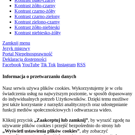
Kontrast biało-czarny
Kontrast żółto-czarny
Kontrast czarno-żółty
Kontrast czarno-zielony
Kontrast zielono-czarny
Kontrast żółto-niebieski
Kontrast niebiesko-żółty
Zamknij menu
Język migowy
Portal Niepełnosprawność
Deklaracja dostępności
Facebook
YouTube
Tik Tok
Instagram
RSS
Informacja o przetwarzaniu danych
Nasz serwis używa plików cookies. Wykorzystujemy je w celu
świadczenia usług na najwyższym poziomie, w sposób dopasowany
do indywidualnych potrzeb Użytkowników. Dzięki temu możliwe
jest także korzystanie z narzędzi analitycznych oraz udostępnianie
funkcji mediów społecznościowych i odtwarzacza wideo.
Kliknij przycisk
„Zaakceptuj lub zamknij”
, by wyrazić zgodę na
używanie plików cookies i przejść bezpośrednio do strony lub
„Wyświetl ustawienia plików cookies”
, aby zobaczyć