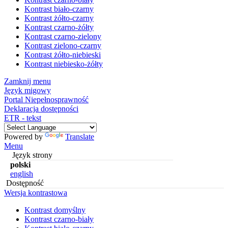
Kontrast biało-czarny
Kontrast żółto-czarny
Kontrast czarno-żółty
Kontrast czarno-zielony
Kontrast zielono-czarny
Kontrast żółto-niebieski
Kontrast niebiesko-żółty
Zamknij menu
Język migowy
Portal Niepełnosprawność
Deklaracja dostępności
ETR - tekst
Powered by
Translate
Menu
Język strony
polski
english
Dostępność
Wersja kontrastowa
Kontrast domyślny
Kontrast czarno-biały