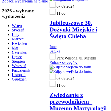
Zobacz wydarzenia na planie
07.09.2024
2026 - wybrane
11:00
wydarzenia
Jubileuszowe 30.
Wstęp
Dożynki Miejskie i
Styczeń
Luty
Święto Chleba
Marzec
Kwiecień
Inne
Maj
Sztuka
Czerwiec
Lipiec
Park Wilsona, ul. Matejki
Sierpień
Zobacz szczegóły
Wrzesień
Październik
Listopad
07.09.2024
Grudzień
11:00
Zwiedzanie z
przewodnikiem -
Muzeum Martyrologii