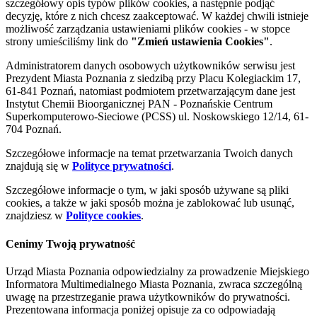
szczegółowy opis typów plików cookies, a następnie podjąć
decyzję, które z nich chcesz zaakceptować. W każdej chwili istnieje
możliwość zarządzania ustawieniami plików cookies - w stopce
strony umieściliśmy link do
"Zmień ustawienia Cookies"
.
Administratorem danych osobowych użytkowników serwisu jest
Prezydent Miasta Poznania z siedzibą przy Placu Kolegiackim 17,
61-841 Poznań, natomiast podmiotem przetwarzającym dane jest
Instytut Chemii Bioorganicznej PAN - Poznańskie Centrum
Superkomputerowo-Sieciowe (PCSS) ul. Noskowskiego 12/14, 61-
704 Poznań.
Szczegółowe informacje na temat przetwarzania Twoich danych
znajdują się w
Polityce prywatności
.
Szczegółowe informacje o tym, w jaki sposób używane są pliki
cookies, a także w jaki sposób można je zablokować lub usunąć,
znajdziesz w
Polityce cookies
.
Cenimy Twoją prywatność
Urząd Miasta Poznania odpowiedzialny za prowadzenie Miejskiego
Informatora Multimedialnego Miasta Poznania, zwraca szczególną
uwagę na przestrzeganie prawa użytkowników do prywatności.
Prezentowana informacja poniżej opisuje za co odpowiadają