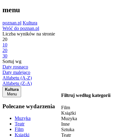
menu
poznan.pl
Kultura
Wróć do poznan.pl
Liczba wyników na stronie
20
10
20
30
Sortuj wg
Daty rosnąco
Daty malejąco
Alfabetu (A-Z)
Alfabetu (Z-A)
Kultura
Menu
Filtruj według kategorii
Polecane wydarzenia
Film
Książki
Muzyka
Muzyka
Teatr
Inne
Film
Sztuka
Książki
Teatr