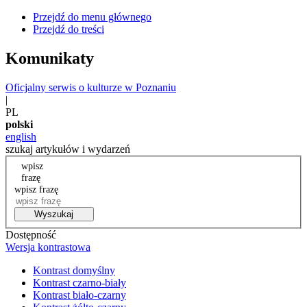
Przejdź do menu głównego
Przejdź do treści
Komunikaty
Oficjalny serwis o kulturze w Poznaniu
|
PL
polski
english
szukaj artykułów i wydarzeń
wpisz
frazę
wpisz frazę
Wyszukaj
Dostępność
Wersja kontrastowa
Kontrast domyślny
Kontrast czarno-biały
Kontrast biało-czarny