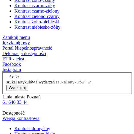
Kontrast żółto-czarny
Kontrast czarno-żółty
Kontrast czarno-zielony
Kontrast zielono-czarny
Kontrast żółto-niebieski
Kontrast niebiesko-żółty
Zamknij menu
Język migowy
Portal Niepełnosprawność
Deklaracja dostępności
ETR - tekst
Facebook
Instagram
Szukaj
szukaj artykułów i wydarzeń
Wyszukaj
Linia miasta Poznań
61 646 33 44
Dostępność
Wersja kontrastowa
Kontrast domyślny
Kontrast czarno-biały