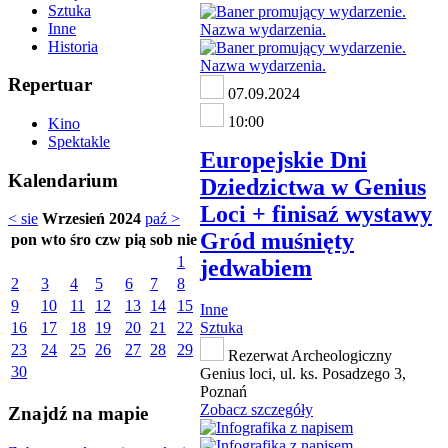
Sztuka
Inne
Historia
Repertuar
07.09.2024
10:00
Kino
Spektakle
Europejskie Dni
Kalendarium
Dziedzictwa w Genius
Loci + finisaź wystawy
< sie
Wrzesień 2024
paź >
Gród muśnięty
pon
wto
śro
czw
pią
sob
nie
1
jedwabiem
2
3
4
5
6
7
8
9
10
11
12
13
14
15
Inne
16
17
18
19
20
21
22
Sztuka
23
24
25
26
27
28
29
Rezerwat Archeologiczny
30
Genius loci, ul. ks. Posadzego 3,
Poznań
Zobacz szczegóły
Znajdź na mapie