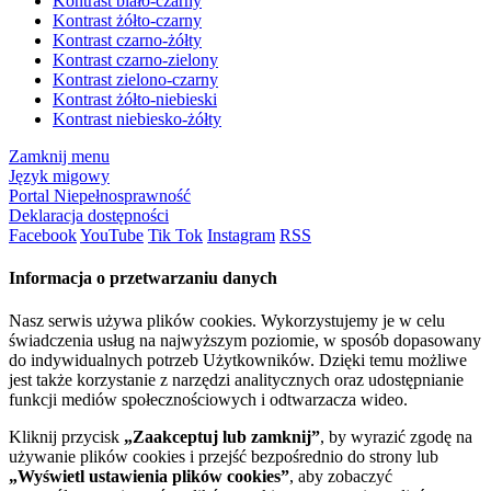
Kontrast biało-czarny
Kontrast żółto-czarny
Kontrast czarno-żółty
Kontrast czarno-zielony
Kontrast zielono-czarny
Kontrast żółto-niebieski
Kontrast niebiesko-żółty
Zamknij menu
Język migowy
Portal Niepełnosprawność
Deklaracja dostępności
Facebook
YouTube
Tik Tok
Instagram
RSS
Informacja o przetwarzaniu danych
Nasz serwis używa plików cookies. Wykorzystujemy je w celu
świadczenia usług na najwyższym poziomie, w sposób dopasowany
do indywidualnych potrzeb Użytkowników. Dzięki temu możliwe
jest także korzystanie z narzędzi analitycznych oraz udostępnianie
funkcji mediów społecznościowych i odtwarzacza wideo.
Kliknij przycisk
„Zaakceptuj lub zamknij”
, by wyrazić zgodę na
używanie plików cookies i przejść bezpośrednio do strony lub
„Wyświetl ustawienia plików cookies”
, aby zobaczyć