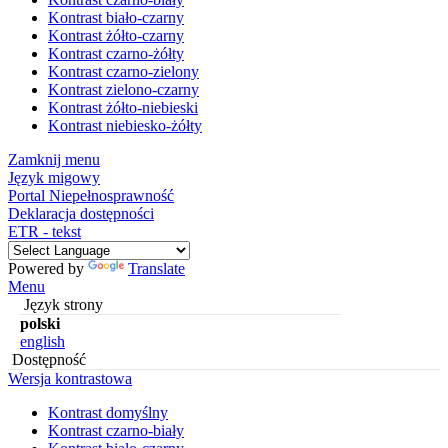
Kontrast biało-czarny
Kontrast żółto-czarny
Kontrast czarno-żółty
Kontrast czarno-zielony
Kontrast zielono-czarny
Kontrast żółto-niebieski
Kontrast niebiesko-żółty
Zamknij menu
Język migowy
Portal Niepełnosprawność
Deklaracja dostępności
ETR - tekst
Powered by
Translate
Menu
Język strony
polski
english
Dostępność
Wersja kontrastowa
Kontrast domyślny
Kontrast czarno-biały