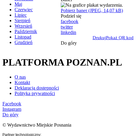
Maj
Czerwiec
Pobierz baner (JPEG, 14,07 kB)
Lipiec
Podziel się
Sierpień
facebook
Wrzesień
twitter
Październik
linkedin
Listopad
Drukuj
Pokaż QR kod
Grudzień
Do góry
PLATFORMA POZNAN.PL
O nas
Kontakt
Deklaracja dostępności
Polityka prywatności
Facebook
Instagram
Do góry
© Wydawnictwo Miejskie Posnania
Partner technologiczny: