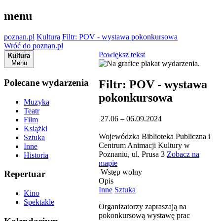
menu
poznan.pl
Kultura
Filtr: POV - wystawa pokonkursowa
Wróć do poznan.pl
Powiększ tekst
Kultura
Menu
Polecane wydarzenia
Filtr: POV - wystawa
pokonkursowa
Muzyka
Teatr
27.06 – 06.09.2024
Film
Książki
Wojewódzka Biblioteka Publiczna i
Sztuka
Centrum Animacji Kultury w
Inne
Poznaniu, ul. Prusa 3
Zobacz na
Historia
mapie
Wstęp wolny
Repertuar
Opis
Inne
Sztuka
Kino
Spektakle
Organizatorzy zapraszają na
pokonkursową wystawę prac