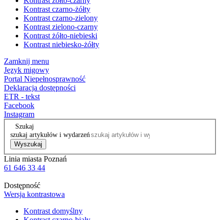
Kontrast żółto-czarny
Kontrast czarno-żółty
Kontrast czarno-zielony
Kontrast zielono-czarny
Kontrast żółto-niebieski
Kontrast niebiesko-żółty
Zamknij menu
Język migowy
Portal Niepełnosprawność
Deklaracja dostępności
ETR - tekst
Facebook
Instagram
Szukaj
szukaj artykułów i wydarzeń
Wyszukaj
Linia miasta Poznań
61 646 33 44
Dostępność
Wersja kontrastowa
Kontrast domyślny
Kontrast czarno-biały