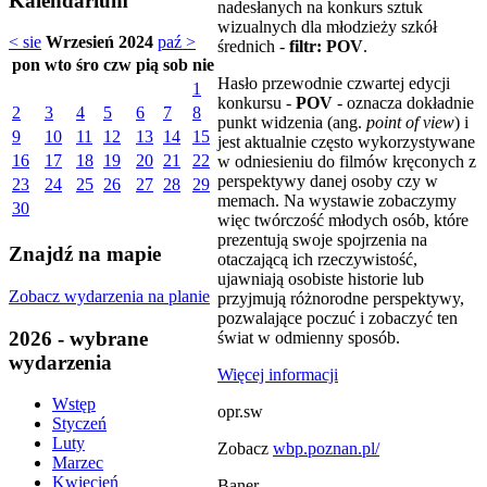
Kalendarium
nadesłanych na konkurs sztuk
wizualnych dla młodzieży szkół
< sie
Wrzesień 2024
paź >
średnich -
filtr: POV
.
pon
wto
śro
czw
pią
sob
nie
Hasło przewodnie czwartej edycji
1
konkursu -
POV
- oznacza dokładnie
2
3
4
5
6
7
8
punkt widzenia (ang.
point of view
) i
9
10
11
12
13
14
15
jest aktualnie często wykorzystywane
16
17
18
19
20
21
22
w odniesieniu do filmów kręconych z
perspektywy danej osoby czy w
23
24
25
26
27
28
29
memach. Na wystawie zobaczymy
30
więc twórczość młodych osób, które
prezentują swoje spojrzenia na
Znajdź na mapie
otaczającą ich rzeczywistość,
ujawniają osobiste historie lub
Zobacz wydarzenia na planie
przyjmują różnorodne perspektywy,
pozwalające poczuć i zobaczyć ten
2026 - wybrane
świat w odmienny sposób.
wydarzenia
Więcej informacji
Wstęp
opr.sw
Styczeń
Luty
Zobacz
wbp.poznan.pl/
Marzec
Kwiecień
Baner