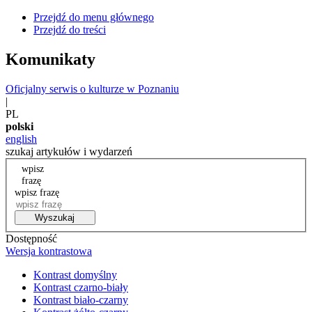
Przejdź do menu głównego
Przejdź do treści
Komunikaty
Oficjalny serwis o kulturze w Poznaniu
|
PL
polski
english
szukaj artykułów i wydarzeń
wpisz
frazę
wpisz frazę
Wyszukaj
Dostępność
Wersja kontrastowa
Kontrast domyślny
Kontrast czarno-biały
Kontrast biało-czarny