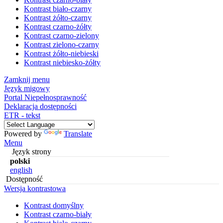
Kontrast biało-czarny
Kontrast żółto-czarny
Kontrast czarno-żółty
Kontrast czarno-zielony
Kontrast zielono-czarny
Kontrast żółto-niebieski
Kontrast niebiesko-żółty
Zamknij menu
Język migowy
Portal Niepełnosprawność
Deklaracja dostępności
ETR - tekst
Powered by
Translate
Menu
Język strony
polski
english
Dostępność
Wersja kontrastowa
Kontrast domyślny
Kontrast czarno-biały