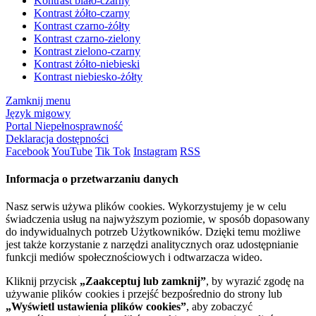
Kontrast biało-czarny
Kontrast żółto-czarny
Kontrast czarno-żółty
Kontrast czarno-zielony
Kontrast zielono-czarny
Kontrast żółto-niebieski
Kontrast niebiesko-żółty
Zamknij menu
Język migowy
Portal Niepełnosprawność
Deklaracja dostępności
Facebook
YouTube
Tik Tok
Instagram
RSS
Informacja o przetwarzaniu danych
Nasz serwis używa plików cookies. Wykorzystujemy je w celu
świadczenia usług na najwyższym poziomie, w sposób dopasowany
do indywidualnych potrzeb Użytkowników. Dzięki temu możliwe
jest także korzystanie z narzędzi analitycznych oraz udostępnianie
funkcji mediów społecznościowych i odtwarzacza wideo.
Kliknij przycisk
„Zaakceptuj lub zamknij”
, by wyrazić zgodę na
używanie plików cookies i przejść bezpośrednio do strony lub
„Wyświetl ustawienia plików cookies”
, aby zobaczyć