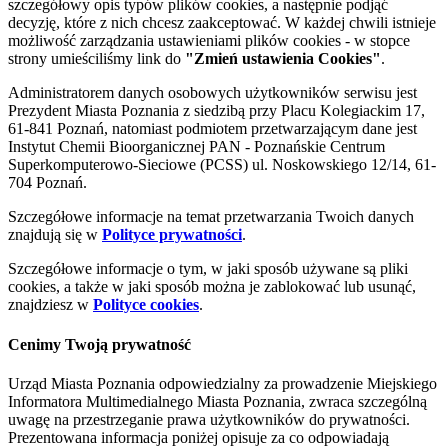
szczegółowy opis typów plików cookies, a następnie podjąć
decyzję, które z nich chcesz zaakceptować. W każdej chwili istnieje
możliwość zarządzania ustawieniami plików cookies - w stopce
strony umieściliśmy link do
"Zmień ustawienia Cookies"
.
Administratorem danych osobowych użytkowników serwisu jest
Prezydent Miasta Poznania z siedzibą przy Placu Kolegiackim 17,
61-841 Poznań, natomiast podmiotem przetwarzającym dane jest
Instytut Chemii Bioorganicznej PAN - Poznańskie Centrum
Superkomputerowo-Sieciowe (PCSS) ul. Noskowskiego 12/14, 61-
704 Poznań.
Szczegółowe informacje na temat przetwarzania Twoich danych
znajdują się w
Polityce prywatności
.
Szczegółowe informacje o tym, w jaki sposób używane są pliki
cookies, a także w jaki sposób można je zablokować lub usunąć,
znajdziesz w
Polityce cookies
.
Cenimy Twoją prywatność
Urząd Miasta Poznania odpowiedzialny za prowadzenie Miejskiego
Informatora Multimedialnego Miasta Poznania, zwraca szczególną
uwagę na przestrzeganie prawa użytkowników do prywatności.
Prezentowana informacja poniżej opisuje za co odpowiadają