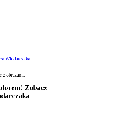
sza Włodarczaka
olorem! Zobacz
odarczaka