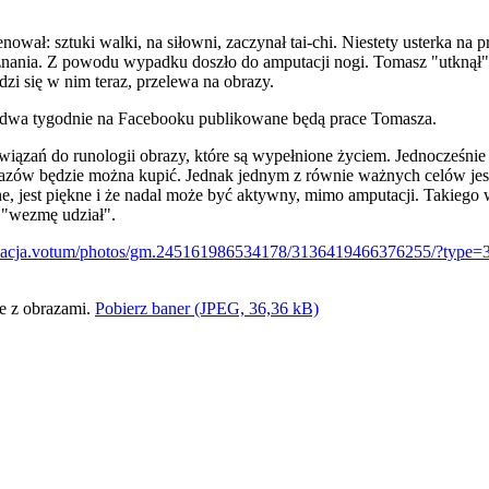
ował: sztuki walki, na siłowni, zaczynał tai-chi. Niestety usterka na 
 poznania. Z powodu wypadku doszło do amputacji nogi. Tomasz "utkn
dzi się w nim teraz, przelewa na obrazy.
 dwa tygodnie na Facebooku publikowane będą prace Tomasza.
nawiązań do runologii obrazy, które są wypełnione życiem. Jednocześni
azów będzie można kupić. Jednak jednym z równie ważnych celów jest
ne, jest piękne i że nadal może być aktywny, mimo amputacji. Takiego 
m "wezmę udział".
acja.votum/photos/gm.245161986534178/3136419466376255/?type=3
Pobierz baner (JPEG, 36,36 kB)