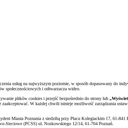
dczenia usług na najwyższym poziomie, w sposób dopasowany do indy
diów społecznościowych i odtwarzacza wideo.
żywanie plików cookies i przejść bezpośrednio do strony lub
„Wyświetl
sz zaakceptować. W każdej chwili istnieje możliwość zarządzania ustaw
ent Miasta Poznania z siedzibą przy Placu Kolegiackim 17, 61-841 P
o-Sieciowe (PCSS) ul. Noskowskiego 12/14, 61-704 Poznań.