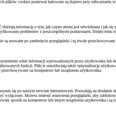
ych plików cookies ponieważ ładowane są dopiero przy odtwarzaniu wid
ierają informację o tym, jak często strona jest odwiedzana i jak się z 
ntyfikowaniu problemów z poszczególnymi podstronami. Dzięki temu mo
 nie są usuwane po zamknięciu przeglądarki i są trwale przechowywane
rzypomnienie sobie informacji wprowadzonych przez użytkownika lub 
nalizowanych funkcji. Pliki te umożliwiają także optymalizację użytko
ale przechowywane na komputerze lub urządzeniu użytkownika.
szanie się po naszym serwisie internetowym. Pozwalają na działanie ni
yć wyłączone. Możesz zmienić ustawienia przeglądarki, aby zablokować
trwały sposób na komputerze lub innym urządzeniu użytkownika i są u