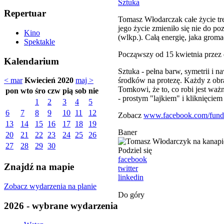
Sztuka
Repertuar
Tomasz Włodarczak całe życie tren
jego życie zmieniło się nie do
Kino
(wlkp.). Całą energię, jaka groma
Spektakle
Począwszy od 15 kwietnia przez
Kalendarium
Sztuka - pełna barw, symetrii i 
środków na protezę. Każdy z obr
< mar
Kwiecień 2020
maj >
Tomkowi, że to, co robi jest waż
pon
wto
śro
czw
pią
sob
nie
- prostym "lajkiem" i kliknięcie
1
2
3
4
5
6
7
8
9
10
11
12
Zobacz
www.facebook.com/fund
13
14
15
16
17
18
19
Baner
20
21
22
23
24
25
26
27
28
29
30
Podziel się
facebook
Znajdź na mapie
twitter
linkedin
Zobacz wydarzenia na planie
Do góry
2026 - wybrane wydarzenia