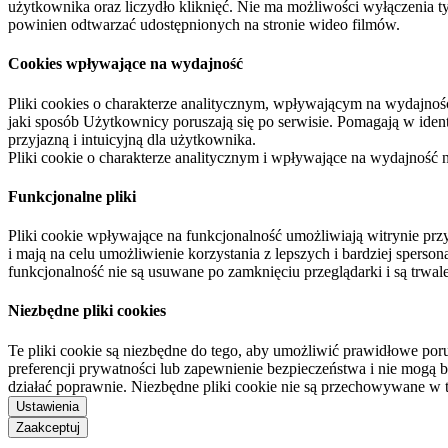
użytkownika oraz liczydło kliknięć. Nie ma możliwości wyłączenia t
powinien odtwarzać udostępnionych na stronie wideo filmów.
Cookies wpływające na wydajność
Pliki cookies o charakterze analitycznym, wpływającym na wydajność zb
jaki sposób Użytkownicy poruszają się po serwisie. Pomagają w ide
przyjazną i intuicyjną dla użytkownika.
Pliki cookie o charakterze analitycznym i wpływające na wydajność
Funkcjonalne pliki
Pliki cookie wpływające na funkcjonalność umożliwiają witrynie p
i mają na celu umożliwienie korzystania z lepszych i bardziej sperso
funkcjonalność nie są usuwane po zamknięciu przeglądarki i są trw
Niezbędne pliki cookies
Te pliki cookie są niezbędne do tego, aby umożliwić prawidłowe poru
preferencji prywatności lub zapewnienie bezpieczeństwa i nie mogą b
działać poprawnie. Niezbędne pliki cookie nie są przechowywane w 
Ustawienia
Zaakceptuj