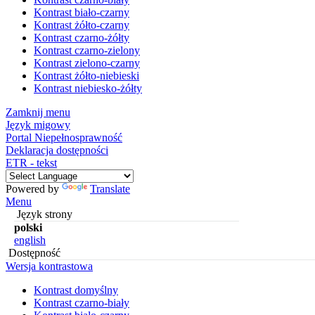
Kontrast biało-czarny
Kontrast żółto-czarny
Kontrast czarno-żółty
Kontrast czarno-zielony
Kontrast zielono-czarny
Kontrast żółto-niebieski
Kontrast niebiesko-żółty
Zamknij menu
Język migowy
Portal Niepełnosprawność
Deklaracja dostępności
ETR - tekst
Powered by
Translate
Menu
Język strony
polski
english
Dostępność
Wersja kontrastowa
Kontrast domyślny
Kontrast czarno-biały