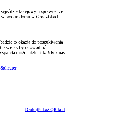
przejeździe kolejowym sprawiła, że
ął" w swoim domu w Grodziskach
e będzie to okazja do poszukiwania
 także to, by udowodnić
wsparcia może udzielić każdy z nas
&theater
Drukuj
Pokaż QR kod