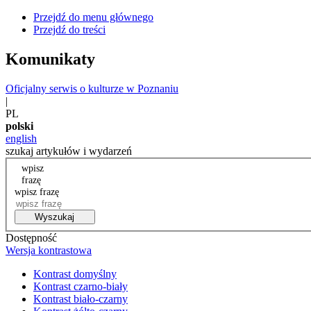
Przejdź do menu głównego
Przejdź do treści
Komunikaty
Oficjalny serwis o kulturze w Poznaniu
|
PL
polski
english
szukaj artykułów i wydarzeń
wpisz
frazę
wpisz frazę
Wyszukaj
Dostępność
Wersja kontrastowa
Kontrast domyślny
Kontrast czarno-biały
Kontrast biało-czarny