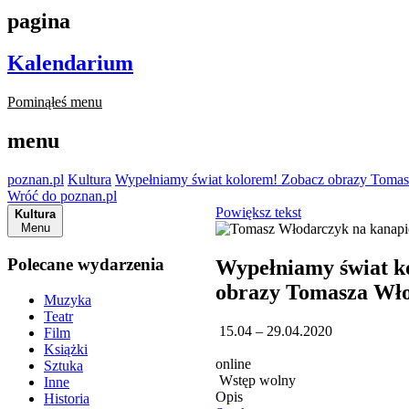
pagina
Kalendarium
Pominąłeś menu
menu
poznan.pl
Kultura
Wypełniamy świat kolorem! Zobacz obrazy Toma
Wróć do poznan.pl
Powiększ tekst
Kultura
Menu
Polecane wydarzenia
Wypełniamy świat k
obrazy Tomasza Wł
Muzyka
Teatr
15.04 – 29.04.2020
Film
Książki
online
Sztuka
Wstęp wolny
Inne
Opis
Historia