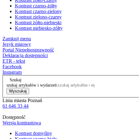
Kontrast żółto-czarny
Kontrast czarno-żółty
Kontrast czarno-zielony
Kontrast zielono-czarny
Kontrast żółto-niebieski
Kontrast niebiesko-żółty
Zamknij menu
Język migowy
Portal Niepełnosprawność
Deklaracja dostępności
ETR - tekst
Facebook
Instagram
Szukaj
szukaj artykułów i wydarzeń
Wyszukaj
Linia miasta Poznań
61 646 33 44
Dostępność
Wersja kontrastowa
Kontrast domyślny
Kontrast czarno-biały