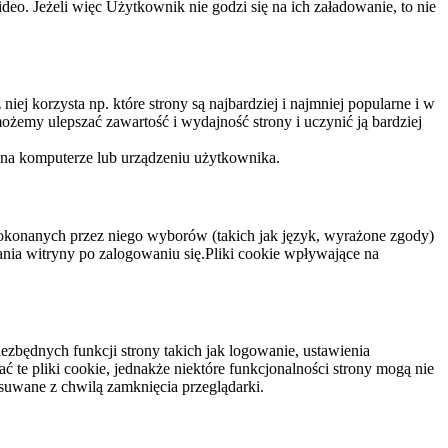
eo. Jeżeli więc Użytkownik nie godzi się na ich załadowanie, to nie
niej korzysta np. które strony są najbardziej i najmniej popularne i w
żemy ulepszać zawartość i wydajność strony i uczynić ją bardziej
 na komputerze lub urządzeniu użytkownika.
dokonanych przez niego wyborów (takich jak język, wyrażone zgody)
wania witryny po zalogowaniu się.Pliki cookie wpływające na
ezbędnych funkcji strony takich jak logowanie, ustawienia
 te pliki cookie, jednakże niektóre funkcjonalności strony mogą nie
suwane z chwilą zamknięcia przeglądarki.