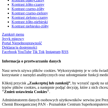
Kontrast biało-czarny
Kontrast żółto-czarny
Kontrast czarno-żółty
Kontrast czarno-zielony
Kontrast zielono-czarny
Kontrast żółto-niebieski
Kontrast niebiesko-żółty
Zamknij menu
Język migowy
Portal Niepełnosprawność
Deklaracja dostępności
Facebook
YouTube
Tik Tok
Instagram
RSS
Informacja o przetwarzaniu danych
Nasz serwis używa plików cookies. Wykorzystujemy je w celu świa
korzystanie z narzędzi analitycznych oraz udostępnianie funkcji me
Kliknij przycisk
„Zaakceptuj lub zamknij”
, by wyrazić zgodę na u
typów plików cookies, a następnie podjąć decyzję, które z nich chce
"Zmień ustawienia Cookies"
.
Administratorem danych osobowych użytkowników serwisu jest Prezyd
Chemii Bioorganicznej PAN - Poznańskie Centrum Superkomputerow