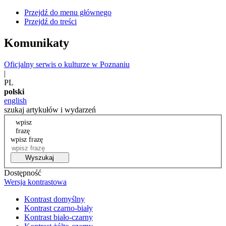
Przejdź do menu głównego
Przejdź do treści
Komunikaty
Oficjalny serwis o kulturze w Poznaniu
|
PL
polski
english
szukaj artykułów i wydarzeń
wpisz
frazę
wpisz frazę
Wyszukaj
Dostępność
Wersja kontrastowa
Kontrast domyślny
Kontrast czarno-biały
Kontrast biało-czarny