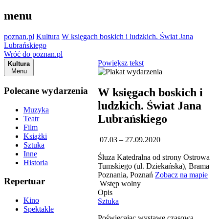
menu
poznan.pl
Kultura
W księgach boskich i ludzkich. Świat Jana
Lubrańskiego
Wróć do poznan.pl
Powiększ tekst
Kultura
Menu
Polecane wydarzenia
W księgach boskich i
ludzkich. Świat Jana
Muzyka
Lubrańskiego
Teatr
Film
Książki
07.03 – 27.09.2020
Sztuka
Inne
Śluza Katedralna od strony Ostrowa
Historia
Tumskiego (ul. Dziekańska), Brama
Poznania, Poznań
Zobacz na mapie
Repertuar
Wstęp wolny
Opis
Kino
Sztuka
Spektakle
Poświęcając wystawę czasową