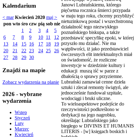
Janowi Lubrańskiemu, którego
Kalendarium
pięćsetna rocznica śmierci przypada
w maju tego roku, chcemy przybliżyć
< mar
Kwiecień 2020
maj >
nietuzinkową postać i wszechstronną
pon
wto
śro
czw
pią
sob
nie
działalność tego niezwykłego
1
2
3
4
5
poznańskiego biskupa, a także
6
7
8
9
10
11
12
przedstawić specyfikę epoki, w której
przyszło mu działać. Nie ma
13
14
15
16
17
18
19
wątpliwości, iż jako przedstawiciel
20
21
22
23
24
25
26
ówczesnych elit intelektualnych miał
27
28
29
30
on świadomość, że rozliczne
inwestycje w dziedzinie kultury i
Znajdź na mapie
edukacji muszą iść w parze z
dbałością o sprawy przyziemne.
Lubrański zamawiał cenne dzieła
Zobacz wydarzenia na planie
sztuki i zlecał remonty świątyń, ale
jednocześnie fundował szpitale,
2026 - wybrane
wodociągi i bruki uliczne.
wydarzenia
To wieloaspektowe podejście do
rzeczywistości podkreślono w
Wstęp
dedykacji na jego nagrobku,
Styczeń
określając Lubrańskiego jako
Luty
biegłego w DIVINIS ET HUMANIS
Marzec
LITERIS - [w] księgach boskich i
Kwiecień
ludzkich.