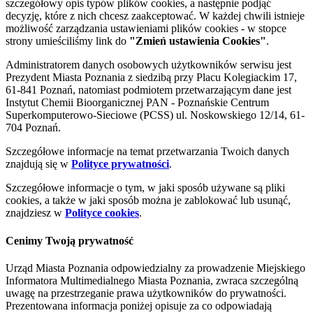
szczegółowy opis typów plików cookies, a następnie podjąć
decyzję, które z nich chcesz zaakceptować. W każdej chwili istnieje
możliwość zarządzania ustawieniami plików cookies - w stopce
strony umieściliśmy link do
"Zmień ustawienia Cookies"
.
Administratorem danych osobowych użytkowników serwisu jest
Prezydent Miasta Poznania z siedzibą przy Placu Kolegiackim 17,
61-841 Poznań, natomiast podmiotem przetwarzającym dane jest
Instytut Chemii Bioorganicznej PAN - Poznańskie Centrum
Superkomputerowo-Sieciowe (PCSS) ul. Noskowskiego 12/14, 61-
704 Poznań.
Szczegółowe informacje na temat przetwarzania Twoich danych
znajdują się w
Polityce prywatności
.
Szczegółowe informacje o tym, w jaki sposób używane są pliki
cookies, a także w jaki sposób można je zablokować lub usunąć,
znajdziesz w
Polityce cookies
.
Cenimy Twoją prywatność
Urząd Miasta Poznania odpowiedzialny za prowadzenie Miejskiego
Informatora Multimedialnego Miasta Poznania, zwraca szczególną
uwagę na przestrzeganie prawa użytkowników do prywatności.
Prezentowana informacja poniżej opisuje za co odpowiadają