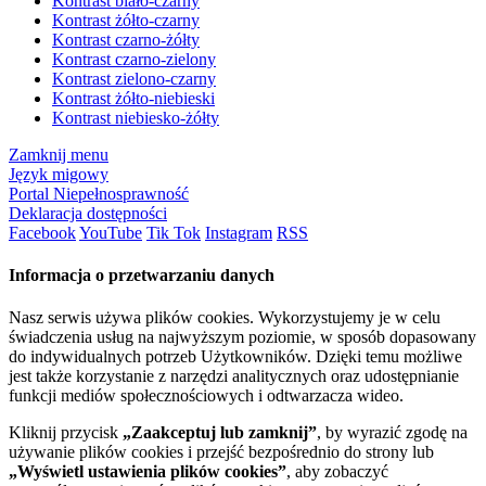
Kontrast biało-czarny
Kontrast żółto-czarny
Kontrast czarno-żółty
Kontrast czarno-zielony
Kontrast zielono-czarny
Kontrast żółto-niebieski
Kontrast niebiesko-żółty
Zamknij menu
Język migowy
Portal Niepełnosprawność
Deklaracja dostępności
Facebook
YouTube
Tik Tok
Instagram
RSS
Informacja o przetwarzaniu danych
Nasz serwis używa plików cookies. Wykorzystujemy je w celu
świadczenia usług na najwyższym poziomie, w sposób dopasowany
do indywidualnych potrzeb Użytkowników. Dzięki temu możliwe
jest także korzystanie z narzędzi analitycznych oraz udostępnianie
funkcji mediów społecznościowych i odtwarzacza wideo.
Kliknij przycisk
„Zaakceptuj lub zamknij”
, by wyrazić zgodę na
używanie plików cookies i przejść bezpośrednio do strony lub
„Wyświetl ustawienia plików cookies”
, aby zobaczyć