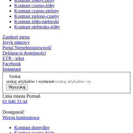
Kontrast żółto-czarny
Kontrast czarno-żółty
Kontrast czarno-zielony
Kontrast zielono-czarny
Kontrast żółto-niebieski
Kontrast niebiesko-żółty
Zamknij menu
Język migowy
Portal Niepełnosprawność
Deklaracja dostępności
ETR - tekst
Facebook
Instagram
Szukaj
szukaj artykułów i wydarzeń
Wyszukaj
Linia miasta Poznań
61 646 33 44
Dostępność
Wersja kontrastowa
Kontrast domyślny
Kontrast czarno-biały