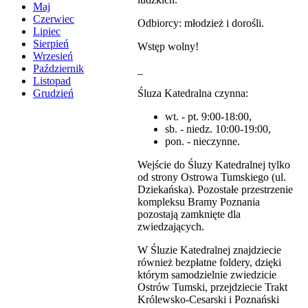
Maj
Czerwiec
Odbiorcy: młodzież i dorośli.
Lipiec
Sierpień
Wstęp wolny!
Wrzesień
Październik
_
Listopad
Śluza Katedralna czynna:
Grudzień
wt. - pt. 9:00-18:00,
sb. - niedz. 10:00-19:00,
pon. - nieczynne.
Wejście do Śluzy Katedralnej tylko
od strony Ostrowa Tumskiego (ul.
Dziekańska). Pozostałe przestrzenie
kompleksu Bramy Poznania
pozostają zamknięte dla
zwiedzających.
W Śluzie Katedralnej znajdziecie
również bezpłatne foldery, dzięki
którym samodzielnie zwiedzicie
Ostrów Tumski, przejdziecie Trakt
Królewsko-Cesarski i Poznański