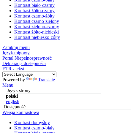
Kontrast biało-czarny
Kontrast żółto-czarny
Kontrast czarno-żółty
Kontrast czarno-zielony
Kontrast zielono-czarny
Kontrast żółto-niebieski
Kontrast niebiesko-żółty
Zamknij menu
Język migowy
Portal Niepełnosprawność
Deklaracja dostępności
ETR - tekst
Powered by
Translate
Menu
Język strony
polski
english
Dostępność
Wersja kontrastowa
Kontrast domyślny
Kontrast czarno-biały