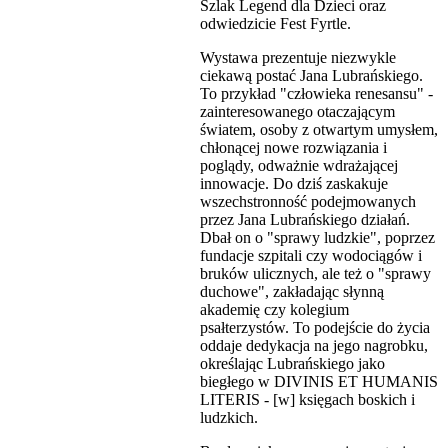
Szlak Legend dla Dzieci oraz
odwiedzicie Fest Fyrtle.
Wystawa prezentuje niezwykle
ciekawą postać Jana Lubrańskiego.
To przykład "człowieka renesansu" -
zainteresowanego otaczającym
światem, osoby z otwartym umysłem,
chłonącej nowe rozwiązania i
poglądy, odważnie wdrażającej
innowacje. Do dziś zaskakuje
wszechstronność podejmowanych
przez Jana Lubrańskiego działań.
Dbał on o "sprawy ludzkie", poprzez
fundacje szpitali czy wodociągów i
bruków ulicznych, ale też o "sprawy
duchowe", zakładając słynną
akademię czy kolegium
psałterzystów. To podejście do życia
oddaje dedykacja na jego nagrobku,
określając Lubrańskiego jako
biegłego w DIVINIS ET HUMANIS
LITERIS - [w] księgach boskich i
ludzkich.