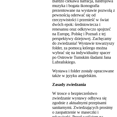
Bardzo ciekawa narracja, nastrojowa
muzyka i bogata ikonografia
prezentowane na wystawie pozwolą z
pewnością oderwać się od
rzeczywistości i przenieść w świat
dwóch epok: średniowiecza i
renesansu oraz odkrywczo spojrzeć
na Europę, Polskę i Poznań z tej
perspektywy dziejowej. Zachęcamy
do zwiedzania! Wystawie towarzyszy
folder, za pomocą którego można
wybrać się na indywidualny spacer
po Ostrowie Tumskim śladami Jana
Lubrańskiego.
Wystawa i folder zostały opracowane
także w języku angielskim.
Zasady zwiedzania
W trosce o bezpieczeństwo
zwiedzanie wystawy odbywa się
zgodnie z aktualnymi przepisami
sanitarnymi. Zwiedzających prosimy
o zaopatrzenie w maseczki i
rękawiczki. Przed wejściem na