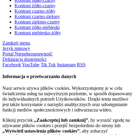
Kontrast biało-czarny
Kontrast żółto-czarny
Kontrast czarno-żółty
Kontrast czarno-zielony
Kontrast zielono-czarny
Kontrast żółto-niebieski
Kontrast niebiesko-żółty
Zamknij menu
Język migowy
Portal Niepełnosprawność
Deklaracja dostępności
Facebook
YouTube
Tik Tok
Instagram
RSS
Informacja o przetwarzaniu danych
Nasz serwis używa plików cookies. Wykorzystujemy je w celu
świadczenia usług na najwyższym poziomie, w sposób dopasowany
do indywidualnych potrzeb Użytkowników. Dzięki temu możliwe
jest także korzystanie z narzędzi analitycznych oraz udostępnianie
funkcji mediów społecznościowych i odtwarzacza wideo.
Kliknij przycisk
„Zaakceptuj lub zamknij”
, by wyrazić zgodę na
używanie plików cookies i przejść bezpośrednio do strony lub
„Wyświetl ustawienia plików cookies”
, aby zobaczyć