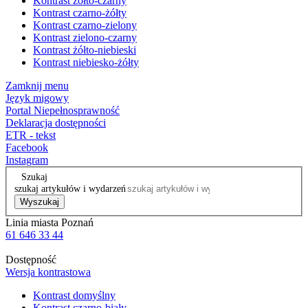
Kontrast żółto-czarny
Kontrast czarno-żółty
Kontrast czarno-zielony
Kontrast zielono-czarny
Kontrast żółto-niebieski
Kontrast niebiesko-żółty
Zamknij menu
Język migowy
Portal Niepełnosprawność
Deklaracja dostępności
ETR - tekst
Facebook
Instagram
Szukaj
szukaj artykułów i wydarzeń
Wyszukaj
Linia miasta Poznań
61 646 33 44
Dostępność
Wersja kontrastowa
Kontrast domyślny
Kontrast czarno-biały