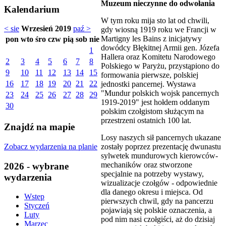
Muzeum nieczynne do odwołania
Kalendarium
W tym roku mija sto lat od chwili,
< sie
Wrzesień 2019
paź >
gdy wiosną 1919 roku we Francji w
Martigny les Bains z inicjatywy
pon
wto
śro
czw
pią
sob
nie
dowódcy Błękitnej Armii gen. Józefa
1
Hallera oraz Komitetu Narodowego
2
3
4
5
6
7
8
Polskiego w Paryżu, przystąpiono do
9
10
11
12
13
14
15
formowania pierwsze, polskiej
16
17
18
19
20
21
22
jednostki pancernej. Wystawa
"Mundur polskich wojsk pancernych
23
24
25
26
27
28
29
1919-2019" jest hołdem oddanym
30
polskim czołgistom służącym na
przestrzeni ostatnich 100 lat.
Znajdź na mapie
Losy naszych sił pancernych ukazane
Zobacz wydarzenia na planie
zostały poprzez prezentację dwunastu
sylwetek mundurowych kierowców-
mechaników oraz stworzone
2026 - wybrane
specjalnie na potrzeby wystawy,
wydarzenia
wizualizacje czołgów - odpowiednie
dla danego okresu i miejsca. Od
Wstęp
pierwszych chwil, gdy na pancerzu
Styczeń
pojawiają się polskie oznaczenia, a
Luty
pod nim nasi czołgiści, aż do dzisiaj
Marzec