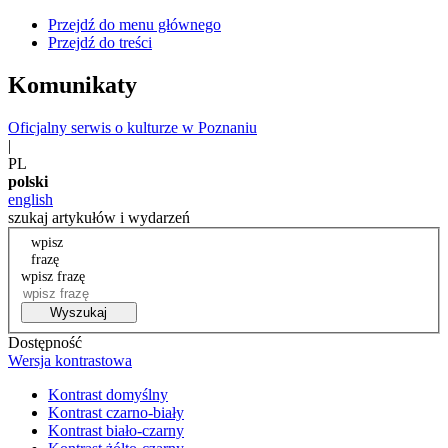
Przejdź do menu głównego
Przejdź do treści
Komunikaty
Oficjalny serwis o kulturze w Poznaniu
|
PL
polski
english
szukaj artykułów i wydarzeń
wpisz
frazę
wpisz frazę
Wyszukaj
Dostępność
Wersja kontrastowa
Kontrast domyślny
Kontrast czarno-biały
Kontrast biało-czarny