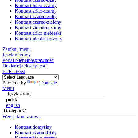
Kontrast biało-czarny
Kontrast żółto-czarny
Kontrast czarno-żółty
Kontrast czarno-zielony
Kontrast zielono-czarny
Kontrast żółto-niebieski
Kontrast niebiesko-żółty
Zamknij menu
Język migowy
Portal Niepełnosprawność
Deklaracja dostępności
ETR - tekst
Powered by
Translate
Menu
Język strony
polski
english
Dostępność
Wersja kontrastowa
Kontrast domyślny
Kontrast czarno-biały