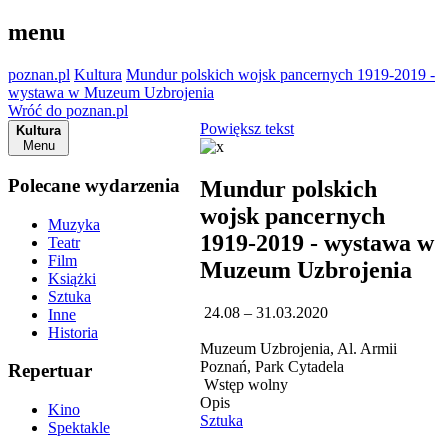
menu
poznan.pl
Kultura
Mundur polskich wojsk pancernych 1919-2019 -
wystawa w Muzeum Uzbrojenia
Wróć do poznan.pl
Powiększ tekst
Kultura
Menu
Polecane wydarzenia
Mundur polskich
wojsk pancernych
Muzyka
1919-2019 - wystawa w
Teatr
Film
Muzeum Uzbrojenia
Książki
Sztuka
24.08 – 31.03.2020
Inne
Historia
Muzeum Uzbrojenia, Al. Armii
Poznań, Park Cytadela
Repertuar
Wstęp wolny
Opis
Kino
Sztuka
Spektakle