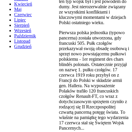
ten typ wojsk był i jest powodem do
Kwiecień
dumy. Jest nierozerwalnie związany
Maj
ze wszystkimi konfliktami i
Czerwiec
kluczowymi momentami w dziejach
Lipiec
Polski ostatniego wieku.
Sierpień
Wrzesień
Pierwsza polska jednostka (typowo
Październik
pancerna) została utworzona, gdy
Listopad
francuski 505. Pułk czołgów
Grudzień
przekazywał swoją obsadę osobową i
sprzęt nowo powstającemu pułkowi
polskiemu - 1er regiment des chars
blindés polonais. Ostatecznie przyjął
on nazwę 1. pułku czołgów. 17
czerwca 1919 roku przybył on z
Francji do Polski w składzie armii
gen. Hallera. Na wyposażenie
Polaków trafiło 120 francuskich
czołgów Renault-FT, co wraz z
dotychczasowym sprzętem czyniło z
rodzącej się II Rzeczpospolitej
czwartą pancerną potęgę świata. To
właśnie na pamiątkę tego wydarzenia
17 czerwca stał się Świętem Wojsk
Pancernych...