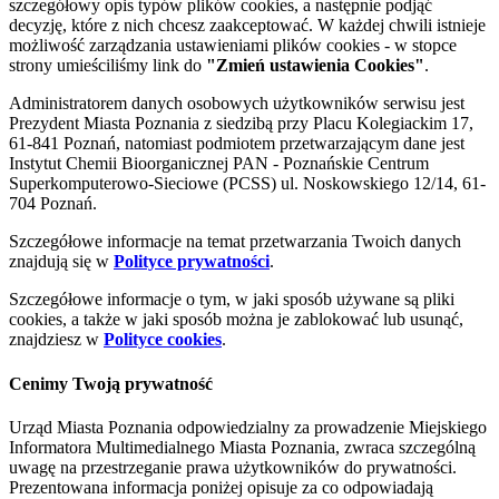
szczegółowy opis typów plików cookies, a następnie podjąć
decyzję, które z nich chcesz zaakceptować. W każdej chwili istnieje
możliwość zarządzania ustawieniami plików cookies - w stopce
strony umieściliśmy link do
"Zmień ustawienia Cookies"
.
Administratorem danych osobowych użytkowników serwisu jest
Prezydent Miasta Poznania z siedzibą przy Placu Kolegiackim 17,
61-841 Poznań, natomiast podmiotem przetwarzającym dane jest
Instytut Chemii Bioorganicznej PAN - Poznańskie Centrum
Superkomputerowo-Sieciowe (PCSS) ul. Noskowskiego 12/14, 61-
704 Poznań.
Szczegółowe informacje na temat przetwarzania Twoich danych
znajdują się w
Polityce prywatności
.
Szczegółowe informacje o tym, w jaki sposób używane są pliki
cookies, a także w jaki sposób można je zablokować lub usunąć,
znajdziesz w
Polityce cookies
.
Cenimy Twoją prywatność
Urząd Miasta Poznania odpowiedzialny za prowadzenie Miejskiego
Informatora Multimedialnego Miasta Poznania, zwraca szczególną
uwagę na przestrzeganie prawa użytkowników do prywatności.
Prezentowana informacja poniżej opisuje za co odpowiadają