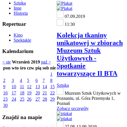
Sztuka
Inne
Historia
07.09.2019
Repertuar
11:30
Kolekcja tkaniny
Kino
Spektakle
unikatowej w zbiorach
Muzeum Sztuk
Kalendarium
Użytkowych -
< sie
Wrzesień 2019
paź >
Spotkanie
pon
wto
śro
czw
pią
sob
nie
towarzyszące II BTA
1
2
3
4
5
6
7
8
Sztuka
9
10
11
12
13
14
15
16
17
18
19
20
21
22
Muzeum Sztuk Użytkowych w
Poznaniu, ul. Góra Przemysła 1,
23
24
25
26
27
28
29
Poznań
30
Zobacz szczegóły
Znajdź na mapie
27.08-13.09.2019