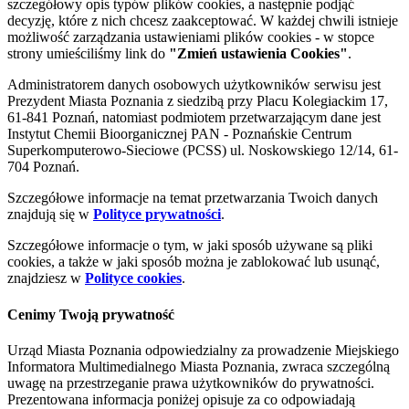
szczegółowy opis typów plików cookies, a następnie podjąć
decyzję, które z nich chcesz zaakceptować. W każdej chwili istnieje
możliwość zarządzania ustawieniami plików cookies - w stopce
strony umieściliśmy link do
"Zmień ustawienia Cookies"
.
Administratorem danych osobowych użytkowników serwisu jest
Prezydent Miasta Poznania z siedzibą przy Placu Kolegiackim 17,
61-841 Poznań, natomiast podmiotem przetwarzającym dane jest
Instytut Chemii Bioorganicznej PAN - Poznańskie Centrum
Superkomputerowo-Sieciowe (PCSS) ul. Noskowskiego 12/14, 61-
704 Poznań.
Szczegółowe informacje na temat przetwarzania Twoich danych
znajdują się w
Polityce prywatności
.
Szczegółowe informacje o tym, w jaki sposób używane są pliki
cookies, a także w jaki sposób można je zablokować lub usunąć,
znajdziesz w
Polityce cookies
.
Cenimy Twoją prywatność
Urząd Miasta Poznania odpowiedzialny za prowadzenie Miejskiego
Informatora Multimedialnego Miasta Poznania, zwraca szczególną
uwagę na przestrzeganie prawa użytkowników do prywatności.
Prezentowana informacja poniżej opisuje za co odpowiadają