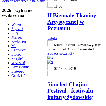
Zobacz wydarzenia na planie
18:00
2026 - wybrane
II Biennale Tkaniny
wydarzenia
Artystycznej w
Wstęp
Poznaniu
Styczeń
Luty
Marzec
Sztuka
Kwiecień
Muzeum Sztuk Użytkowych w
Maj
Poznaniu, ul. Góra Przemysła 1
Czerwiec
Zobacz szczegóły
Lipiec
Sierpień
Wrzesień
Październik
07-14.09.2019
Listopad
Grudzień
Simchat Chajim
Festival - festiwalu
kultury żydowskiej