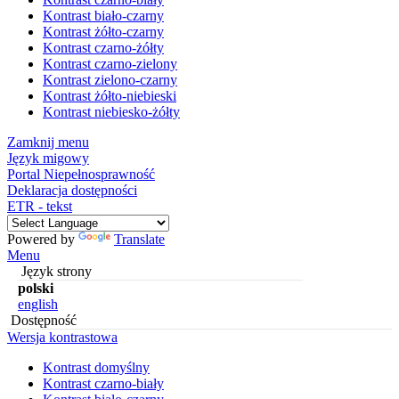
Kontrast biało-czarny
Kontrast żółto-czarny
Kontrast czarno-żółty
Kontrast czarno-zielony
Kontrast zielono-czarny
Kontrast żółto-niebieski
Kontrast niebiesko-żółty
Zamknij menu
Język migowy
Portal Niepełnosprawność
Deklaracja dostępności
ETR - tekst
Powered by
Translate
Menu
Język strony
polski
english
Dostępność
Wersja kontrastowa
Kontrast domyślny
Kontrast czarno-biały