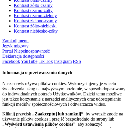
Kontrast biało-czarny
Kontrast żółto-czarny
Kontrast czarno-żółty
Kontrast czarno-zielony
Kontrast zielono-czarny
Kontrast żółto-niebieski
Kontrast niebiesko-żółty
Zamknij menu
Język migowy
Portal Niepełnosprawność
Deklaracja dostępności
Facebook
YouTube
Tik Tok
Instagram
RSS
Informacja o przetwarzaniu danych
Nasz serwis używa plików cookies. Wykorzystujemy je w celu
świadczenia usług na najwyższym poziomie, w sposób dopasowany
do indywidualnych potrzeb Użytkowników. Dzięki temu możliwe
jest także korzystanie z narzędzi analitycznych oraz udostępnianie
funkcji mediów społecznościowych i odtwarzacza wideo.
Kliknij przycisk
„Zaakceptuj lub zamknij”
, by wyrazić zgodę na
używanie plików cookies i przejść bezpośrednio do strony lub
„Wyświetl ustawienia plików cookies”
, aby zobaczyć