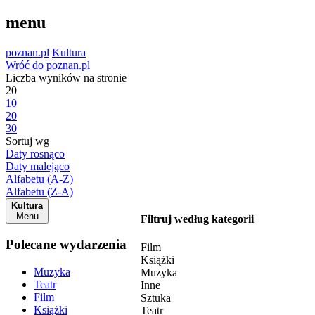
menu
poznan.pl
Kultura
Wróć do poznan.pl
Liczba wyników na stronie
20
10
20
30
Sortuj wg
Daty rosnąco
Daty malejąco
Alfabetu (A-Z)
Alfabetu (Z-A)
Kultura
Menu
Filtruj według kategorii
Polecane wydarzenia
Film
Książki
Muzyka
Muzyka
Teatr
Inne
Film
Sztuka
Książki
Teatr