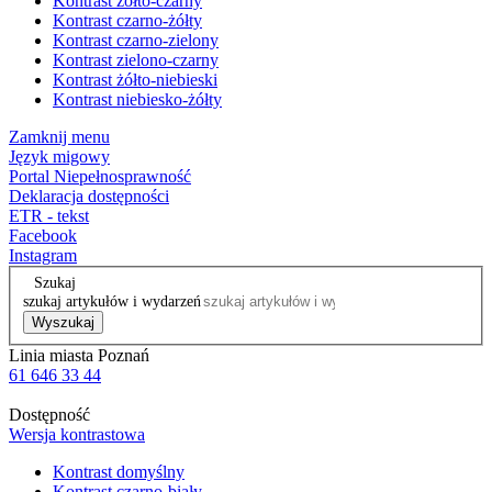
Kontrast żółto-czarny
Kontrast czarno-żółty
Kontrast czarno-zielony
Kontrast zielono-czarny
Kontrast żółto-niebieski
Kontrast niebiesko-żółty
Zamknij menu
Język migowy
Portal Niepełnosprawność
Deklaracja dostępności
ETR - tekst
Facebook
Instagram
Szukaj
szukaj artykułów i wydarzeń
Wyszukaj
Linia miasta Poznań
61 646 33 44
Dostępność
Wersja kontrastowa
Kontrast domyślny
Kontrast czarno-biały