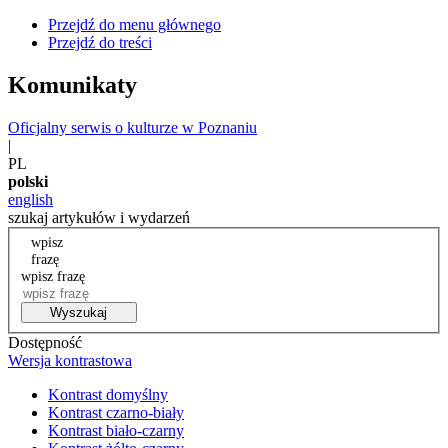
Przejdź do menu głównego
Przejdź do treści
Komunikaty
Oficjalny serwis o kulturze w Poznaniu
|
PL
polski
english
szukaj artykułów i wydarzeń
wpisz
frazę
wpisz frazę
Wyszukaj
Dostępność
Wersja kontrastowa
Kontrast domyślny
Kontrast czarno-biały
Kontrast biało-czarny