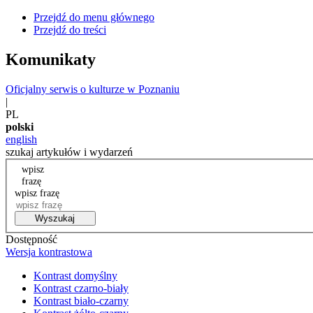
Przejdź do menu głównego
Przejdź do treści
Komunikaty
Oficjalny serwis o kulturze w Poznaniu
|
PL
polski
english
szukaj artykułów i wydarzeń
wpisz
frazę
wpisz frazę
Wyszukaj
Dostępność
Wersja kontrastowa
Kontrast domyślny
Kontrast czarno-biały
Kontrast biało-czarny