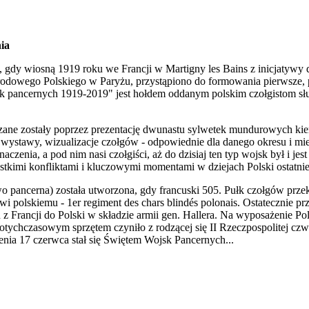
ia
i, gdy wiosną 1919 roku we Francji w Martigny les Bains z inicjatywy
rodowego Polskiego w Paryżu, przystąpiono do formowania pierwsze, po
 pancernych 1919-2019" jest hołdem oddanym polskim czołgistom służ
azane zostały poprzez prezentację dwunastu sylwetek mundurowych 
 wystawy, wizualizacje czołgów - odpowiednie dla danego okresu i mi
naczenia, a pod nim nasi czołgiści, aż do dzisiaj ten typ wojsk był i j
stkimi konfliktami i kluczowymi momentami w dziejach Polski ostatni
wo pancerna) została utworzona, gdy francuski 505. Pułk czołgów prz
 polskiemu - 1er regiment des chars blindés polonais. Ostatecznie pr
z Francji do Polski w składzie armii gen. Hallera. Na wyposażenie Pol
tychczasowym sprzętem czyniło z rodzącej się II Rzeczpospolitej czw
enia 17 czerwca stał się Świętem Wojsk Pancernych...