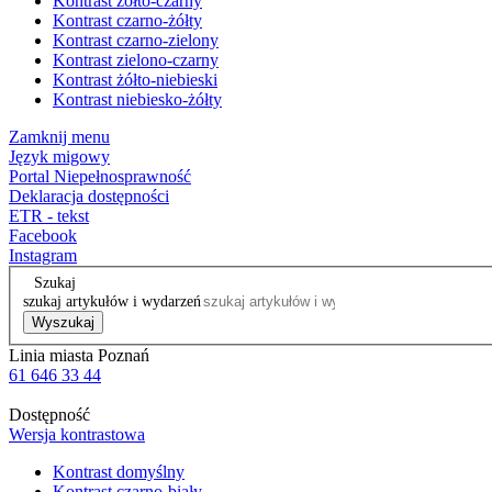
Kontrast żółto-czarny
Kontrast czarno-żółty
Kontrast czarno-zielony
Kontrast zielono-czarny
Kontrast żółto-niebieski
Kontrast niebiesko-żółty
Zamknij menu
Język migowy
Portal Niepełnosprawność
Deklaracja dostępności
ETR - tekst
Facebook
Instagram
Szukaj
szukaj artykułów i wydarzeń
Wyszukaj
Linia miasta Poznań
61 646 33 44
Dostępność
Wersja kontrastowa
Kontrast domyślny
Kontrast czarno-biały