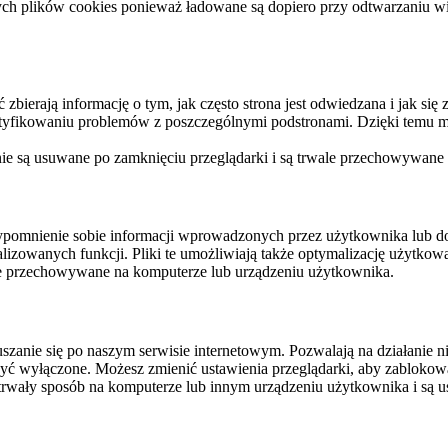
ych plików cookies ponieważ ładowane są dopiero przy odtwarzaniu wid
ierają informację o tym, jak często strona jest odwiedzana i jak się z 
ntyfikowaniu problemów z poszczególnymi podstronami. Dzięki temu mo
 nie są usuwane po zamknięciu przeglądarki i są trwale przechowywane
rzypomnienie sobie informacji wprowadzonych przez użytkownika lub 
nalizowanych funkcji. Pliki te umożliwiają także optymalizację użytko
ale przechowywane na komputerze lub urządzeniu użytkownika.
szanie się po naszym serwisie internetowym. Pozwalają na działanie ni
yć wyłączone. Możesz zmienić ustawienia przeglądarki, aby zablokować
trwały sposób na komputerze lub innym urządzeniu użytkownika i są u