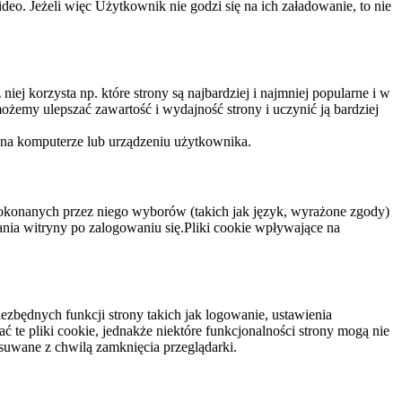
eo. Jeżeli więc Użytkownik nie godzi się na ich załadowanie, to nie
niej korzysta np. które strony są najbardziej i najmniej popularne i w
żemy ulepszać zawartość i wydajność strony i uczynić ją bardziej
 na komputerze lub urządzeniu użytkownika.
dokonanych przez niego wyborów (takich jak język, wyrażone zgody)
wania witryny po zalogowaniu się.Pliki cookie wpływające na
ezbędnych funkcji strony takich jak logowanie, ustawienia
 te pliki cookie, jednakże niektóre funkcjonalności strony mogą nie
suwane z chwilą zamknięcia przeglądarki.