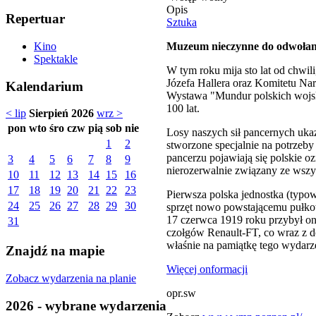
Opis
Repertuar
Sztuka
Muzeum nieczynne do odwołan
Kino
Spektakle
W tym roku mija sto lat od chwil
Józefa Hallera oraz Komitetu Na
Kalendarium
Wystawa "Mundur polskich wojsk
100 lat.
< lip
Sierpień 2026
wrz >
pon
wto
śro
czw
pią
sob
nie
Losy naszych sił pancernych uk
1
2
stworzone specjalnie na potrzeby
pancerzu pojawiają się polskie oz
3
4
5
6
7
8
9
nierozerwalnie związany ze wszy
10
11
12
13
14
15
16
17
18
19
20
21
22
23
Pierwsza polska jednostka (typo
24
25
26
27
28
29
30
sprzęt nowo powstającemu pułkowi
17 czerwca 1919 roku przybył on 
31
czołgów Renault-FT, co wraz z do
właśnie na pamiątkę tego wydarz
Znajdź na mapie
Więcej onformacji
Zobacz wydarzenia na planie
opr.sw
2026 - wybrane wydarzenia