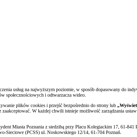
dczenia usług na najwyższym poziomie, w sposób dopasowany do indy
diów społecznościowych i odtwarzacza wideo.
żywanie plików cookies i przejść bezpośrednio do strony lub
„Wyświetl
sz zaakceptować. W każdej chwili istnieje możliwość zarządzania ustaw
ent Miasta Poznania z siedzibą przy Placu Kolegiackim 17, 61-841 P
o-Sieciowe (PCSS) ul. Noskowskiego 12/14, 61-704 Poznań.