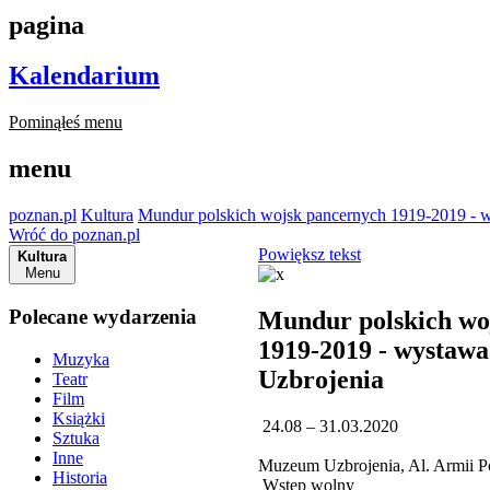
pagina
Kalendarium
Pominąłeś menu
menu
poznan.pl
Kultura
Mundur polskich wojsk pancernych 1919-2019 -
Wróć do poznan.pl
Powiększ tekst
Kultura
Menu
Polecane wydarzenia
Mundur polskich wo
1919-2019 - wysta
Muzyka
Uzbrojenia
Teatr
Film
Książki
24.08 – 31.03.2020
Sztuka
Inne
Muzeum Uzbrojenia, Al. Armii P
Historia
Wstęp wolny