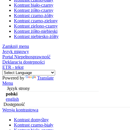
Kontrast biało-czarny
Kontrast żółto-czarny
Kontrast czarno-żółty
Kontrast czarno-zielony
Kontrast zielono-czarny
Kontrast żółto-niebieski
Kontrast niebiesko-żółty
Zamknij menu
Język migowy
Portal Niepełnosprawność
Deklaracja dostępności
ETR - tekst
Powered by
Translate
Menu
Język strony
polski
english
Dostępność
Wersja kontrastowa
Kontrast domyślny
Kontrast czarno-biały