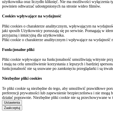
użytkownika oraz liczydło kliknięć. Nie ma możliwości wyłączenia t
powinien odtwarzać udostępnionych na stronie wideo filmów.
Cookies wpływające na wydajność
Pliki cookies o charakterze analitycznym, wpływającym na wydajność zb
jaki sposób Użytkownicy poruszają się po serwisie. Pomagają w ide
przyjazną i intuicyjną dla użytkownika.
Pliki cookie o charakterze analitycznym i wpływające na wydajność
Funkcjonalne pliki
Pliki cookie wpływające na funkcjonalność umożliwiają witrynie p
i mają na celu umożliwienie korzystania z lepszych i bardziej sperso
funkcjonalność nie są usuwane po zamknięciu przeglądarki i są trw
Niezbędne pliki cookies
Te pliki cookie są niezbędne do tego, aby umożliwić prawidłowe poru
preferencji prywatności lub zapewnienie bezpieczeństwa i nie mogą b
działać poprawnie. Niezbędne pliki cookie nie są przechowywane w 
Ustawienia
Zaakceptuj