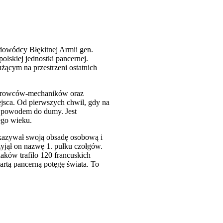
 dowódcy Błękitnej Armii gen.
lskiej jednostki pancernej.
ącym na przestrzeni ostatnich
kierowców-mechaników oraz
ejsca. Od pierwszych chwil, gdy na
est powodem do dumy. Jest
ego wieku.
ekazywał swoją obsadę osobową i
zyjął on nazwę 1. pułku czołgów.
aków trafiło 120 francuskich
artą pancerną potęgę świata. To