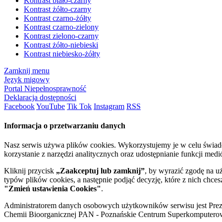
Kontrast biało-czarny
Kontrast żółto-czarny
Kontrast czarno-żółty
Kontrast czarno-zielony
Kontrast zielono-czarny
Kontrast żółto-niebieski
Kontrast niebiesko-żółty
Zamknij menu
Język migowy
Portal Niepełnosprawność
Deklaracja dostępności
Facebook
YouTube
Tik Tok
Instagram
RSS
Informacja o przetwarzaniu danych
Nasz serwis używa plików cookies. Wykorzystujemy je w celu świa
korzystanie z narzędzi analitycznych oraz udostępnianie funkcji me
Kliknij przycisk
„Zaakceptuj lub zamknij”
, by wyrazić zgodę na u
typów plików cookies, a następnie podjąć decyzję, które z nich chce
"Zmień ustawienia Cookies"
.
Administratorem danych osobowych użytkowników serwisu jest Prezyd
Chemii Bioorganicznej PAN - Poznańskie Centrum Superkomputerow