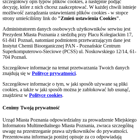
szczegółowy opis typów plików cookies, a następnie podjąć
decyzję, które z nich chcesz zaakceptować. W każdej chwili istnieje
możliwość zarządzania ustawieniami plików cookies - w stopce
strony umieściliśmy link do
"Zmień ustawienia Cookies"
.
Administratorem danych osobowych użytkowników serwisu jest
Prezydent Miasta Poznania z siedzibą przy Placu Kolegiackim 17,
61-841 Poznań, natomiast podmiotem przetwarzającym dane jest
Instytut Chemii Bioorganicznej PAN - Poznańskie Centrum
Superkomputerowo-Sieciowe (PCSS) ul. Noskowskiego 12/14, 61-
704 Poznań.
Szczegółowe informacje na temat przetwarzania Twoich danych
znajdują się w
Polityce prywatności
.
Szczegółowe informacje o tym, w jaki sposób używane są pliki
cookies, a także w jaki sposób można je zablokować lub usunąć,
znajdziesz w
Polityce cookies
.
Cenimy Twoją prywatność
Urząd Miasta Poznania odpowiedzialny za prowadzenie Miejskiego
Informatora Multimedialnego Miasta Poznania, zwraca szczególną
uwagę na przestrzeganie prawa użytkowników do prywatności.
Prezentowana informacja poniżej opisuje za co odpowiadają