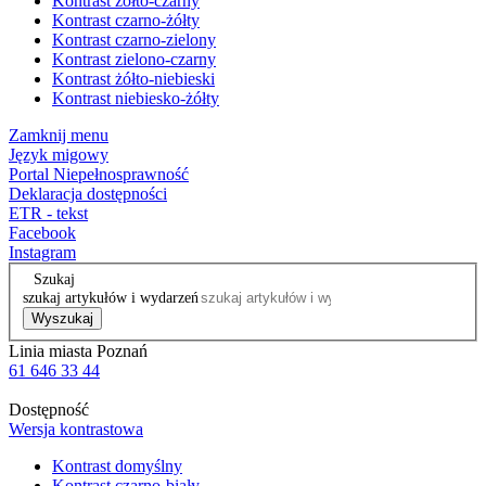
Kontrast żółto-czarny
Kontrast czarno-żółty
Kontrast czarno-zielony
Kontrast zielono-czarny
Kontrast żółto-niebieski
Kontrast niebiesko-żółty
Zamknij menu
Język migowy
Portal Niepełnosprawność
Deklaracja dostępności
ETR - tekst
Facebook
Instagram
Szukaj
szukaj artykułów i wydarzeń
Wyszukaj
Linia miasta Poznań
61 646 33 44
Dostępność
Wersja kontrastowa
Kontrast domyślny
Kontrast czarno-biały