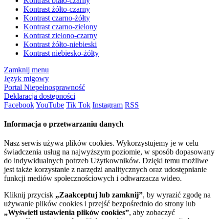
Kontrast biało-czarny
Kontrast żółto-czarny
Kontrast czarno-żółty
Kontrast czarno-zielony
Kontrast zielono-czarny
Kontrast żółto-niebieski
Kontrast niebiesko-żółty
Zamknij menu
Język migowy
Portal Niepełnosprawność
Deklaracja dostępności
Facebook
YouTube
Tik Tok
Instagram
RSS
Informacja o przetwarzaniu danych
Nasz serwis używa plików cookies. Wykorzystujemy je w celu
świadczenia usług na najwyższym poziomie, w sposób dopasowany
do indywidualnych potrzeb Użytkowników. Dzięki temu możliwe
jest także korzystanie z narzędzi analitycznych oraz udostępnianie
funkcji mediów społecznościowych i odtwarzacza wideo.
Kliknij przycisk
„Zaakceptuj lub zamknij”
, by wyrazić zgodę na
używanie plików cookies i przejść bezpośrednio do strony lub
„Wyświetl ustawienia plików cookies”
, aby zobaczyć