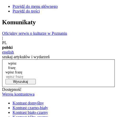
Przejdź do menu głównego
Przejdź do treści
Komunikaty
Oficjalny serwis o kulturze w Poznaniu
|
PL
polski
english
szukaj artykułów i wydarzeń
wpisz
frazę
wpisz frazę
Wyszukaj
Dostępność
Wersja kontrastowa
Kontrast domyślny
Kontrast czarno-biały
Kontrast biało-czarny