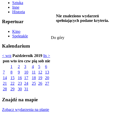
Sztuka
Inne
Historia
Nie znaleziono wydarzeń
spełniających podane kryteria.
Repertuar
Kino
Spektakle
Do góry
Kalendarium
< wrz
Październik 2019
lis >
pon
wto
śro
czw
pią
sob
nie
1
2
3
4
5
6
7
8
9
10
11
12
13
14
15
16
17
18
19
20
21
22
23
24
25
26
27
28
29
30
31
Znajdź na mapie
Zobacz wydarzenia na planie