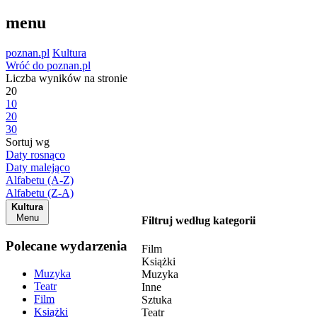
menu
poznan.pl
Kultura
Wróć do poznan.pl
Liczba wyników na stronie
20
10
20
30
Sortuj wg
Daty rosnąco
Daty malejąco
Alfabetu (A-Z)
Alfabetu (Z-A)
Kultura
Menu
Filtruj według kategorii
Polecane wydarzenia
Film
Książki
Muzyka
Muzyka
Teatr
Inne
Film
Sztuka
Książki
Teatr