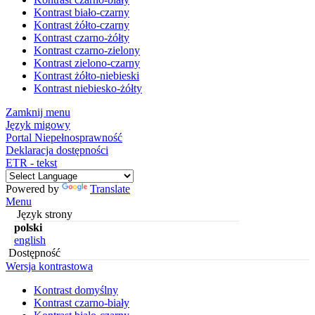
Kontrast biało-czarny
Kontrast żółto-czarny
Kontrast czarno-żółty
Kontrast czarno-zielony
Kontrast zielono-czarny
Kontrast żółto-niebieski
Kontrast niebiesko-żółty
Zamknij menu
Język migowy
Portal Niepełnosprawność
Deklaracja dostępności
ETR - tekst
Powered by
Translate
Menu
Język strony
polski
english
Dostępność
Wersja kontrastowa
Kontrast domyślny
Kontrast czarno-biały