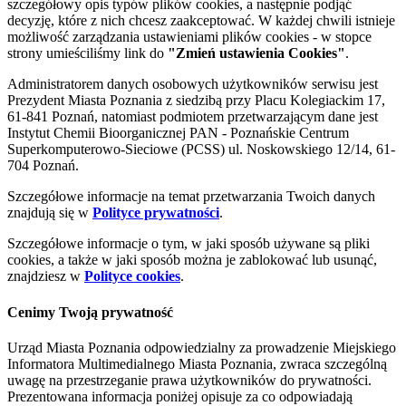
szczegółowy opis typów plików cookies, a następnie podjąć
decyzję, które z nich chcesz zaakceptować. W każdej chwili istnieje
możliwość zarządzania ustawieniami plików cookies - w stopce
strony umieściliśmy link do
"Zmień ustawienia Cookies"
.
Administratorem danych osobowych użytkowników serwisu jest
Prezydent Miasta Poznania z siedzibą przy Placu Kolegiackim 17,
61-841 Poznań, natomiast podmiotem przetwarzającym dane jest
Instytut Chemii Bioorganicznej PAN - Poznańskie Centrum
Superkomputerowo-Sieciowe (PCSS) ul. Noskowskiego 12/14, 61-
704 Poznań.
Szczegółowe informacje na temat przetwarzania Twoich danych
znajdują się w
Polityce prywatności
.
Szczegółowe informacje o tym, w jaki sposób używane są pliki
cookies, a także w jaki sposób można je zablokować lub usunąć,
znajdziesz w
Polityce cookies
.
Cenimy Twoją prywatność
Urząd Miasta Poznania odpowiedzialny za prowadzenie Miejskiego
Informatora Multimedialnego Miasta Poznania, zwraca szczególną
uwagę na przestrzeganie prawa użytkowników do prywatności.
Prezentowana informacja poniżej opisuje za co odpowiadają