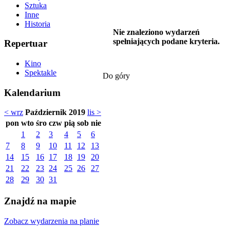
Sztuka
Inne
Historia
Nie znaleziono wydarzeń
spełniających podane kryteria.
Repertuar
Kino
Spektakle
Do góry
Kalendarium
< wrz
Październik 2019
lis >
pon
wto
śro
czw
pią
sob
nie
1
2
3
4
5
6
7
8
9
10
11
12
13
14
15
16
17
18
19
20
21
22
23
24
25
26
27
28
29
30
31
Znajdź na mapie
Zobacz wydarzenia na planie