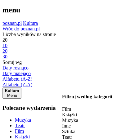
menu
poznan.pl
Kultura
Wróć do poznan.pl
Liczba wyników na stronie
20
10
20
30
Sortuj wg
Daty rosnąco
Daty malejąco
Alfabetu (A-Z)
Alfabetu (Z-A)
Kultura
Menu
Filtruj według kategorii
Polecane wydarzenia
Film
Książki
Muzyka
Muzyka
Teatr
Inne
Film
Sztuka
Książki
Teatr