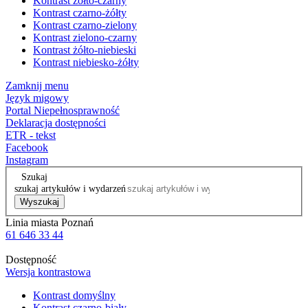
Kontrast żółto-czarny
Kontrast czarno-żółty
Kontrast czarno-zielony
Kontrast zielono-czarny
Kontrast żółto-niebieski
Kontrast niebiesko-żółty
Zamknij menu
Język migowy
Portal Niepełnosprawność
Deklaracja dostępności
ETR - tekst
Facebook
Instagram
Szukaj
szukaj artykułów i wydarzeń
Wyszukaj
Linia miasta Poznań
61 646 33 44
Dostępność
Wersja kontrastowa
Kontrast domyślny
Kontrast czarno-biały