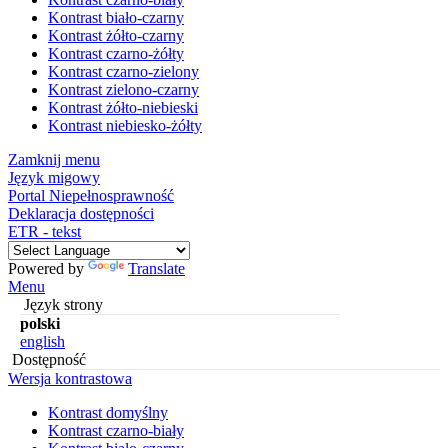
Kontrast biało-czarny
Kontrast żółto-czarny
Kontrast czarno-żółty
Kontrast czarno-zielony
Kontrast zielono-czarny
Kontrast żółto-niebieski
Kontrast niebiesko-żółty
Zamknij menu
Język migowy
Portal Niepełnosprawność
Deklaracja dostępności
ETR - tekst
Powered by
Translate
Menu
Język strony
polski
english
Dostępność
Wersja kontrastowa
Kontrast domyślny
Kontrast czarno-biały