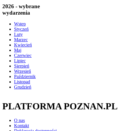
2026 - wybrane
wydarzenia
Wstęp
Styczeń
Luty
Marzec
Kwiecień
Maj
Czerwiec
Lipiec
Sierpień
Wrzesień
Październik
Listopad
Grudzień
PLATFORMA POZNAN.PL
O nas
Kontakt
Deklaracja dostępności