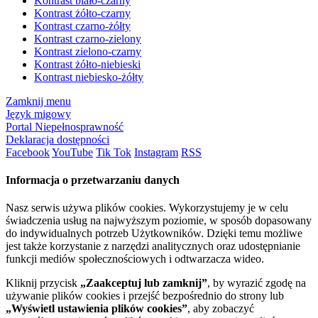
Kontrast biało-czarny
Kontrast żółto-czarny
Kontrast czarno-żółty
Kontrast czarno-zielony
Kontrast zielono-czarny
Kontrast żółto-niebieski
Kontrast niebiesko-żółty
Zamknij menu
Język migowy
Portal Niepełnosprawność
Deklaracja dostępności
Facebook
YouTube
Tik Tok
Instagram
RSS
Informacja o przetwarzaniu danych
Nasz serwis używa plików cookies. Wykorzystujemy je w celu
świadczenia usług na najwyższym poziomie, w sposób dopasowany
do indywidualnych potrzeb Użytkowników. Dzięki temu możliwe
jest także korzystanie z narzędzi analitycznych oraz udostępnianie
funkcji mediów społecznościowych i odtwarzacza wideo.
Kliknij przycisk
„Zaakceptuj lub zamknij”
, by wyrazić zgodę na
używanie plików cookies i przejść bezpośrednio do strony lub
„Wyświetl ustawienia plików cookies”
, aby zobaczyć