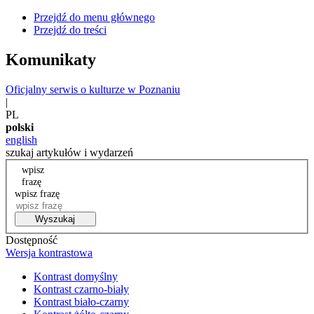
Przejdź do menu głównego
Przejdź do treści
Komunikaty
Oficjalny serwis o kulturze w Poznaniu
|
PL
polski
english
szukaj artykułów i wydarzeń
wpisz
frazę
wpisz frazę
Wyszukaj
Dostępność
Wersja kontrastowa
Kontrast domyślny
Kontrast czarno-biały
Kontrast biało-czarny