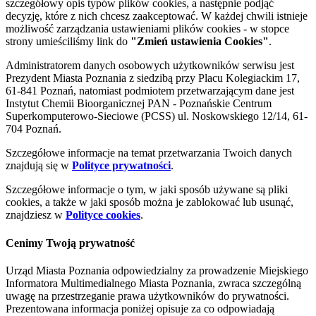
szczegółowy opis typów plików cookies, a następnie podjąć
decyzję, które z nich chcesz zaakceptować. W każdej chwili istnieje
możliwość zarządzania ustawieniami plików cookies - w stopce
strony umieściliśmy link do
"Zmień ustawienia Cookies"
.
Administratorem danych osobowych użytkowników serwisu jest
Prezydent Miasta Poznania z siedzibą przy Placu Kolegiackim 17,
61-841 Poznań, natomiast podmiotem przetwarzającym dane jest
Instytut Chemii Bioorganicznej PAN - Poznańskie Centrum
Superkomputerowo-Sieciowe (PCSS) ul. Noskowskiego 12/14, 61-
704 Poznań.
Szczegółowe informacje na temat przetwarzania Twoich danych
znajdują się w
Polityce prywatności
.
Szczegółowe informacje o tym, w jaki sposób używane są pliki
cookies, a także w jaki sposób można je zablokować lub usunąć,
znajdziesz w
Polityce cookies
.
Cenimy Twoją prywatność
Urząd Miasta Poznania odpowiedzialny za prowadzenie Miejskiego
Informatora Multimedialnego Miasta Poznania, zwraca szczególną
uwagę na przestrzeganie prawa użytkowników do prywatności.
Prezentowana informacja poniżej opisuje za co odpowiadają