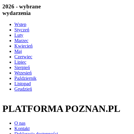
2026 - wybrane
wydarzenia
Wstęp
Styczeń
Luty
Marzec
Kwiecień
Maj
Czerwiec
Lipiec
Sierpień
Wrzesień
Październik
Listopad
Grudzień
PLATFORMA POZNAN.PL
O nas
Kontakt
Deklaracja dostępności