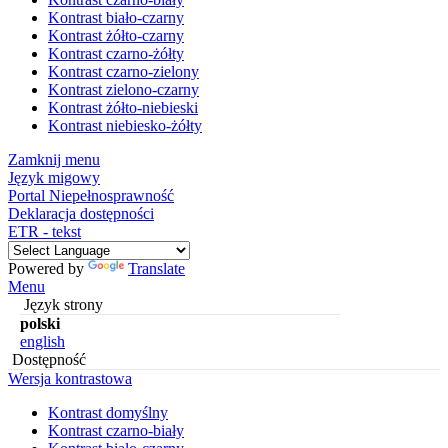
Kontrast biało-czarny
Kontrast żółto-czarny
Kontrast czarno-żółty
Kontrast czarno-zielony
Kontrast zielono-czarny
Kontrast żółto-niebieski
Kontrast niebiesko-żółty
Zamknij menu
Język migowy
Portal Niepełnosprawność
Deklaracja dostępności
ETR - tekst
Powered by
Translate
Menu
Język strony
polski
english
Dostępność
Wersja kontrastowa
Kontrast domyślny
Kontrast czarno-biały