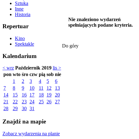
Sztuka
Inne
Historia
Nie znaleziono wydarzeń
spełniających podane kryteria.
Repertuar
Kino
Spektakle
Do góry
Kalendarium
< wrz
Październik 2019
lis >
pon
wto
śro
czw
pią
sob
nie
1
2
3
4
5
6
7
8
9
10
11
12
13
14
15
16
17
18
19
20
21
22
23
24
25
26
27
28
29
30
31
Znajdź na mapie
Zobacz wydarzenia na planie