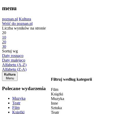
menu
poznan.pl
Kultura
Wróć do poznan.pl
Liczba wyników na stronie
20
10
20
30
Sortuj wg
Daty rosnąco
Daty malejąco
Alfabetu (A-Z)
Alfabetu (Z-A)
Kultura
Menu
Filtruj według kategorii
Polecane wydarzenia
Film
Książki
Muzyka
Muzyka
Teatr
Inne
Film
Sztuka
Książki
Teatr