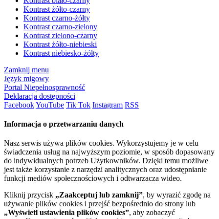
Kontrast biało-czarny
Kontrast żółto-czarny
Kontrast czarno-żółty
Kontrast czarno-zielony
Kontrast zielono-czarny
Kontrast żółto-niebieski
Kontrast niebiesko-żółty
Zamknij menu
Język migowy
Portal Niepełnosprawność
Deklaracja dostępności
Facebook
YouTube
Tik Tok
Instagram
RSS
Informacja o przetwarzaniu danych
Nasz serwis używa plików cookies. Wykorzystujemy je w celu
świadczenia usług na najwyższym poziomie, w sposób dopasowany
do indywidualnych potrzeb Użytkowników. Dzięki temu możliwe
jest także korzystanie z narzędzi analitycznych oraz udostępnianie
funkcji mediów społecznościowych i odtwarzacza wideo.
Kliknij przycisk
„Zaakceptuj lub zamknij”
, by wyrazić zgodę na
używanie plików cookies i przejść bezpośrednio do strony lub
„Wyświetl ustawienia plików cookies”
, aby zobaczyć