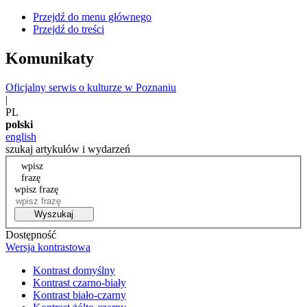
Przejdź do menu głównego
Przejdź do treści
Komunikaty
Oficjalny serwis o kulturze w Poznaniu
|
PL
polski
english
szukaj artykułów i wydarzeń
wpisz
frazę
wpisz frazę
Wyszukaj
Dostępność
Wersja kontrastowa
Kontrast domyślny
Kontrast czarno-biały
Kontrast biało-czarny