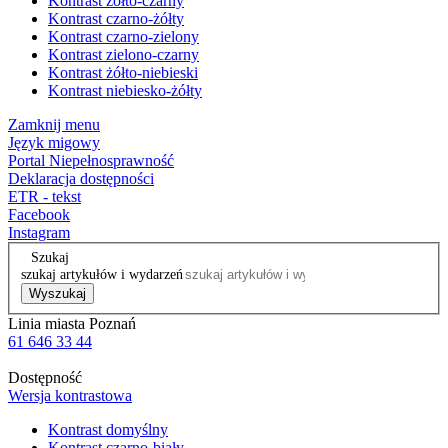
Kontrast żółto-czarny
Kontrast czarno-żółty
Kontrast czarno-zielony
Kontrast zielono-czarny
Kontrast żółto-niebieski
Kontrast niebiesko-żółty
Zamknij menu
Język migowy
Portal Niepełnosprawność
Deklaracja dostępności
ETR - tekst
Facebook
Instagram
Szukaj
szukaj artykułów i wydarzeń
Wyszukaj
Linia miasta Poznań
61 646 33 44
Dostępność
Wersja kontrastowa
Kontrast domyślny
Kontrast czarno-biały