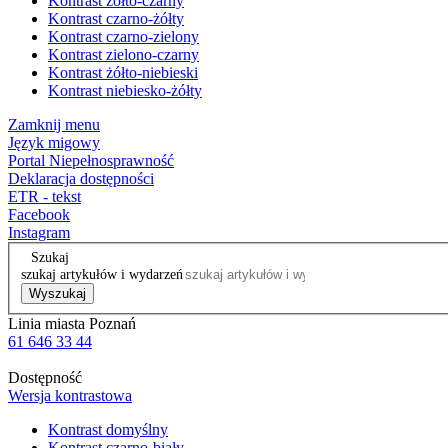
Kontrast żółto-czarny
Kontrast czarno-żółty
Kontrast czarno-zielony
Kontrast zielono-czarny
Kontrast żółto-niebieski
Kontrast niebiesko-żółty
Zamknij menu
Język migowy
Portal Niepełnosprawność
Deklaracja dostępności
ETR - tekst
Facebook
Instagram
Szukaj
szukaj artykułów i wydarzeń
Wyszukaj
Linia miasta Poznań
61 646 33 44
Dostępność
Wersja kontrastowa
Kontrast domyślny
Kontrast czarno-biały