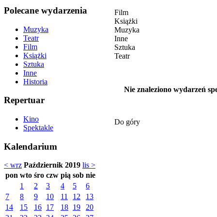
Polecane wydarzenia
Film
Książki
Muzyka
Muzyka
Teatr
Inne
Film
Sztuka
Książki
Teatr
Sztuka
Inne
Historia
Nie znaleziono wydarzeń spe
Repertuar
Kino
Do góry
Spektakle
Kalendarium
< wrz
Październik 2019
lis >
pon
wto
śro
czw
pią
sob
nie
1
2
3
4
5
6
7
8
9
10
11
12
13
14
15
16
17
18
19
20