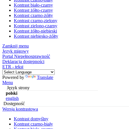
Kontrast biało-czarny
Kontrast żółto-czarny
Kontrast czarno-żółty
Kontrast czarno-zielony
Kontrast zielono-czarny
Kontrast żółto-niebieski
Kontrast niebiesko-żółty
Zamknij menu
Język migowy
Portal Niepełnosprawność
Deklaracja dostępności
ETR - tekst
Powered by
Translate
Menu
Język strony
polski
english
Dostępność
Wersja kontrastowa
Kontrast domyślny
Kontrast czarno-biały