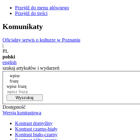
Przejdź do menu głównego
Przejdź do treści
Komunikaty
Oficjalny serwis o kulturze w Poznaniu
|
PL
polski
english
szukaj artykułów i wydarzeń
wpisz
frazę
wpisz frazę
Wyszukaj
Dostępność
Wersja kontrastowa
Kontrast domyślny
Kontrast czarno-biały
Kontrast biało-czarny