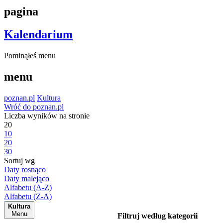
pagina
Kalendarium
Pominąłeś menu
menu
poznan.pl
Kultura
Wróć do poznan.pl
Liczba wyników na stronie
20
10
20
30
Sortuj wg
Daty rosnąco
Daty malejąco
Alfabetu (A-Z)
Alfabetu (Z-A)
Kultura
Menu
Filtruj według kategorii