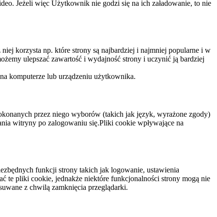
eo. Jeżeli więc Użytkownik nie godzi się na ich załadowanie, to nie
niej korzysta np. które strony są najbardziej i najmniej popularne i w
żemy ulepszać zawartość i wydajność strony i uczynić ją bardziej
 na komputerze lub urządzeniu użytkownika.
dokonanych przez niego wyborów (takich jak język, wyrażone zgody)
wania witryny po zalogowaniu się.Pliki cookie wpływające na
ezbędnych funkcji strony takich jak logowanie, ustawienia
 te pliki cookie, jednakże niektóre funkcjonalności strony mogą nie
suwane z chwilą zamknięcia przeglądarki.