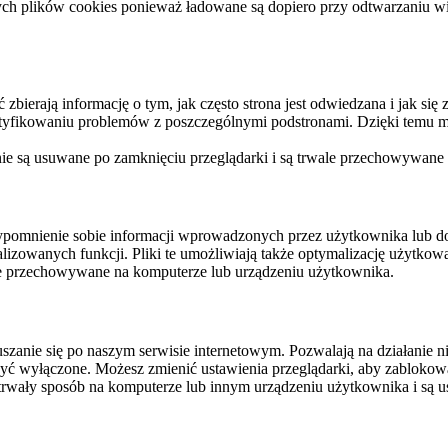
ych plików cookies ponieważ ładowane są dopiero przy odtwarzaniu wid
ierają informację o tym, jak często strona jest odwiedzana i jak się z 
ntyfikowaniu problemów z poszczególnymi podstronami. Dzięki temu mo
 nie są usuwane po zamknięciu przeglądarki i są trwale przechowywane
rzypomnienie sobie informacji wprowadzonych przez użytkownika lub 
nalizowanych funkcji. Pliki te umożliwiają także optymalizację użytko
ale przechowywane na komputerze lub urządzeniu użytkownika.
szanie się po naszym serwisie internetowym. Pozwalają na działanie ni
yć wyłączone. Możesz zmienić ustawienia przeglądarki, aby zablokować
trwały sposób na komputerze lub innym urządzeniu użytkownika i są u