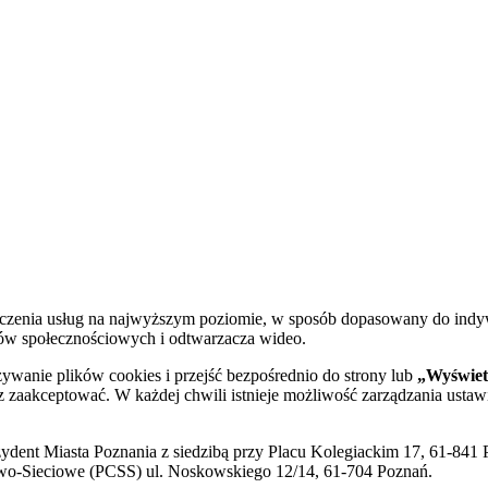
dczenia usług na najwyższym poziomie, w sposób dopasowany do indy
diów społecznościowych i odtwarzacza wideo.
żywanie plików cookies i przejść bezpośrednio do strony lub
„Wyświetl
sz zaakceptować. W każdej chwili istnieje możliwość zarządzania ustaw
ent Miasta Poznania z siedzibą przy Placu Kolegiackim 17, 61-841 P
o-Sieciowe (PCSS) ul. Noskowskiego 12/14, 61-704 Poznań.