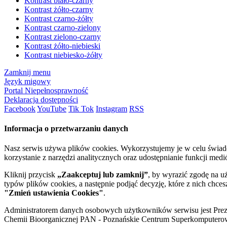
Kontrast biało-czarny
Kontrast żółto-czarny
Kontrast czarno-żółty
Kontrast czarno-zielony
Kontrast zielono-czarny
Kontrast żółto-niebieski
Kontrast niebiesko-żółty
Zamknij menu
Język migowy
Portal Niepełnosprawność
Deklaracja dostępności
Facebook
YouTube
Tik Tok
Instagram
RSS
Informacja o przetwarzaniu danych
Nasz serwis używa plików cookies. Wykorzystujemy je w celu świa
korzystanie z narzędzi analitycznych oraz udostępnianie funkcji me
Kliknij przycisk
„Zaakceptuj lub zamknij”
, by wyrazić zgodę na u
typów plików cookies, a następnie podjąć decyzję, które z nich chce
"Zmień ustawienia Cookies"
.
Administratorem danych osobowych użytkowników serwisu jest Prezyd
Chemii Bioorganicznej PAN - Poznańskie Centrum Superkomputerow