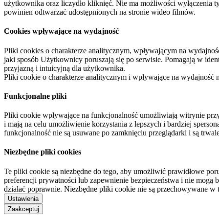
użytkownika oraz liczydło kliknięć. Nie ma możliwości wyłączenia t
powinien odtwarzać udostępnionych na stronie wideo filmów.
Cookies wpływające na wydajność
Pliki cookies o charakterze analitycznym, wpływającym na wydajność zb
jaki sposób Użytkownicy poruszają się po serwisie. Pomagają w ide
przyjazną i intuicyjną dla użytkownika.
Pliki cookie o charakterze analitycznym i wpływające na wydajność
Funkcjonalne pliki
Pliki cookie wpływające na funkcjonalność umożliwiają witrynie p
i mają na celu umożliwienie korzystania z lepszych i bardziej sperso
funkcjonalność nie są usuwane po zamknięciu przeglądarki i są trw
Niezbędne pliki cookies
Te pliki cookie są niezbędne do tego, aby umożliwić prawidłowe poru
preferencji prywatności lub zapewnienie bezpieczeństwa i nie mogą b
działać poprawnie. Niezbędne pliki cookie nie są przechowywane w 
Ustawienia
Zaakceptuj