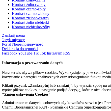
Kontrast biało-czarny
Kontrast żółto-czarny
Kontrast czarno-żółty
Kontrast czarno-zielony
Kontrast zielono-czarny
Kontrast żółto-niebieski
Kontrast niebiesko-żółty
Zamknij menu
Język migowy
Portal Niepełnosprawność
Deklaracja dostępności
Facebook
YouTube
Tik Tok
Instagram
RSS
Informacja o przetwarzaniu danych
Nasz serwis używa plików cookies. Wykorzystujemy je w celu świa
korzystanie z narzędzi analitycznych oraz udostępnianie funkcji me
Kliknij przycisk
„Zaakceptuj lub zamknij”
, by wyrazić zgodę na u
typów plików cookies, a następnie podjąć decyzję, które z nich chce
"Zmień ustawienia Cookies"
.
Administratorem danych osobowych użytkowników serwisu jest Prezyd
Chemii Bioorganicznej PAN - Poznańskie Centrum Superkomputerow