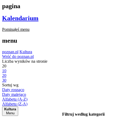
pagina
Kalendarium
Pominąłeś menu
menu
poznan.pl
Kultura
Wróć do poznan.pl
Liczba wyników na stronie
20
10
20
30
Sortuj wg
Daty rosnąco
Daty malejąco
Alfabetu (A-Z)
Alfabetu (Z-A)
Kultura
Menu
Filtruj według kategorii