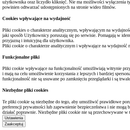
użytkownika oraz liczydło kliknięć. Nie ma możliwości wyłączenia t
powinien odtwarzać udostępnionych na stronie wideo filmów.
Cookies wpływające na wydajność
Pliki cookies o charakterze analitycznym, wpływającym na wydajność zb
jaki sposób Użytkownicy poruszają się po serwisie. Pomagają w ide
przyjazną i intuicyjną dla użytkownika.
Pliki cookie o charakterze analitycznym i wpływające na wydajność
Funkcjonalne pliki
Pliki cookie wpływające na funkcjonalność umożliwiają witrynie p
i mają na celu umożliwienie korzystania z lepszych i bardziej sperso
funkcjonalność nie są usuwane po zamknięciu przeglądarki i są trw
Niezbędne pliki cookies
Te pliki cookie są niezbędne do tego, aby umożliwić prawidłowe poru
preferencji prywatności lub zapewnienie bezpieczeństwa i nie mogą b
działać poprawnie. Niezbędne pliki cookie nie są przechowywane w 
Ustawienia
Zaakceptuj