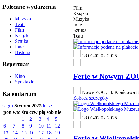
Polecane wydarzenia
Film
Książki
Muzyka
Muzyka
Teatr
Inne
Film
Sztuka
Książki
Teatr
Sztuka
Inne
Historia
18.01-02.02.2025
Repertuar
Ferie w Nowym ZO
Kino
Spektakle
Nowe ZOO, ul. Krańcowa 8
Kalendarium
Zobacz szczegóły
< gru
Styczeń 2025
lut >
pon
wto
śro
czw
pią
sob
nie
18.01-02.02.2025
1
2
3
4
5
6
7
8
9
10
11
12
13
14
15
16
17
18
19
Ferie w Wielkopols