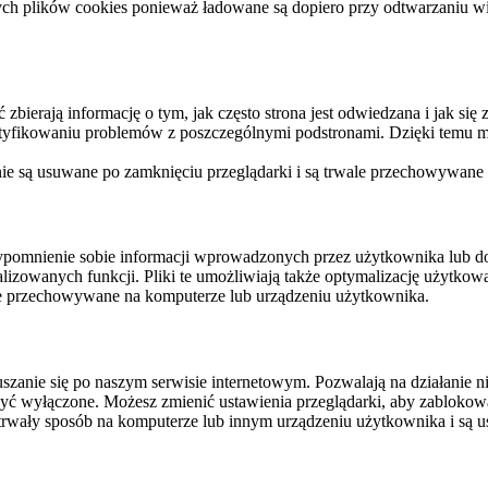
ych plików cookies ponieważ ładowane są dopiero przy odtwarzaniu wid
ierają informację o tym, jak często strona jest odwiedzana i jak się z 
ntyfikowaniu problemów z poszczególnymi podstronami. Dzięki temu mo
 nie są usuwane po zamknięciu przeglądarki i są trwale przechowywane
rzypomnienie sobie informacji wprowadzonych przez użytkownika lub 
nalizowanych funkcji. Pliki te umożliwiają także optymalizację użytko
ale przechowywane na komputerze lub urządzeniu użytkownika.
szanie się po naszym serwisie internetowym. Pozwalają na działanie ni
yć wyłączone. Możesz zmienić ustawienia przeglądarki, aby zablokować
trwały sposób na komputerze lub innym urządzeniu użytkownika i są u