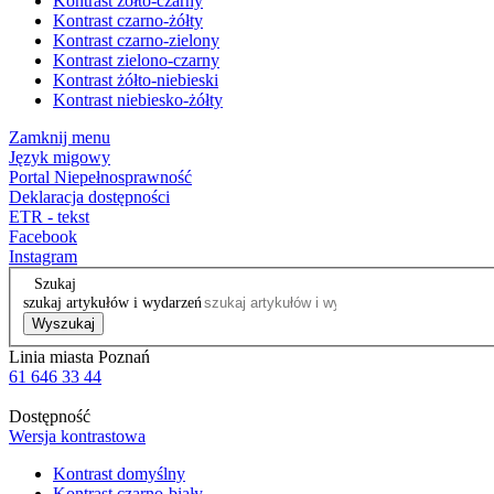
Kontrast żółto-czarny
Kontrast czarno-żółty
Kontrast czarno-zielony
Kontrast zielono-czarny
Kontrast żółto-niebieski
Kontrast niebiesko-żółty
Zamknij menu
Język migowy
Portal Niepełnosprawność
Deklaracja dostępności
ETR - tekst
Facebook
Instagram
Szukaj
szukaj artykułów i wydarzeń
Wyszukaj
Linia miasta Poznań
61 646 33 44
Dostępność
Wersja kontrastowa
Kontrast domyślny
Kontrast czarno-biały