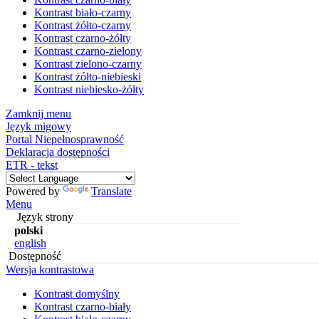
Kontrast biało-czarny
Kontrast żółto-czarny
Kontrast czarno-żółty
Kontrast czarno-zielony
Kontrast zielono-czarny
Kontrast żółto-niebieski
Kontrast niebiesko-żółty
Zamknij menu
Język migowy
Portal Niepełnosprawność
Deklaracja dostępności
ETR - tekst
Powered by
Translate
Menu
Język strony
polski
english
Dostępność
Wersja kontrastowa
Kontrast domyślny
Kontrast czarno-biały