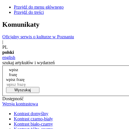
Przejdź do menu głównego
Przejdź do treści
Komunikaty
Oficjalny serwis o kulturze w Poznaniu
|
PL
polski
english
szukaj artykułów i wydarzeń
wpisz
frazę
wpisz frazę
Wyszukaj
Dostępność
Wersja kontrastowa
Kontrast domyślny
Kontrast czarno-biały
Kontrast biało-czarny