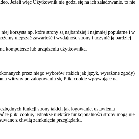
eo. Jeżeli więc Użytkownik nie godzi się na ich załadowanie, to nie
niej korzysta np. które strony są najbardziej i najmniej popularne i w
żemy ulepszać zawartość i wydajność strony i uczynić ją bardziej
 na komputerze lub urządzeniu użytkownika.
dokonanych przez niego wyborów (takich jak język, wyrażone zgody)
wania witryny po zalogowaniu się.Pliki cookie wpływające na
ezbędnych funkcji strony takich jak logowanie, ustawienia
 te pliki cookie, jednakże niektóre funkcjonalności strony mogą nie
suwane z chwilą zamknięcia przeglądarki.