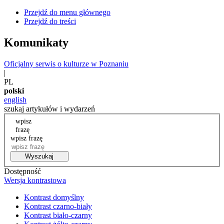
Przejdź do menu głównego
Przejdź do treści
Komunikaty
Oficjalny serwis o kulturze w Poznaniu
|
PL
polski
english
szukaj artykułów i wydarzeń
wpisz
frazę
wpisz frazę
Wyszukaj
Dostępność
Wersja kontrastowa
Kontrast domyślny
Kontrast czarno-biały
Kontrast biało-czarny