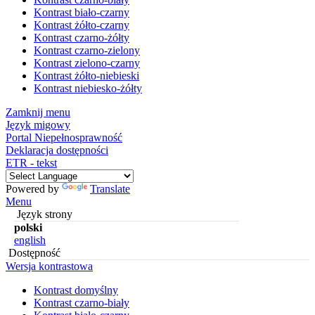
Kontrast biało-czarny
Kontrast żółto-czarny
Kontrast czarno-żółty
Kontrast czarno-zielony
Kontrast zielono-czarny
Kontrast żółto-niebieski
Kontrast niebiesko-żółty
Zamknij menu
Język migowy
Portal Niepełnosprawność
Deklaracja dostępności
ETR - tekst
Powered by
Translate
Menu
Język strony
polski
english
Dostępność
Wersja kontrastowa
Kontrast domyślny
Kontrast czarno-biały