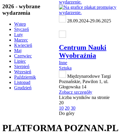
2026 - wybrane
wydarzenia
28.09.2024-29.06.2025
Wstęp
Styczeń
Luty
Marzec
Kwiecień
Centrum Nauki
Maj
Wyobraźnia
Czerwiec
Lipiec
Inne
Sierpień
Sztuka
Wrzesień
Międzynarodowe Targi
Październik
Poznańskie, Pawilon 1, ul.
Listopad
Głogowska 14
Grudzień
Zobacz szczegóły
Liczba wyników na stronie
20
10
20
30
Do góry
PLATFORMA POZNAN.PL