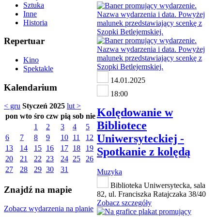
Sztuka
Inne
Historia
Repertuar
Kino
Spektakle
14.01.2025
Kalendarium
18:00
< gru
Styczeń 2025
lut >
Kolędowanie w
pon
wto
śro
czw
pią
sob
nie
Bibliotece
1
2
3
4
5
Uniwersyteckiej -
6
7
8
9
10
11
12
13
14
15
16
17
18
19
Spotkanie z kolędą
20
21
22
23
24
25
26
27
28
29
30
31
Muzyka
Biblioteka Uniwersytecka, sala
Znajdź na mapie
82, ul. Franciszka Ratajczaka 38/40
Zobacz szczegóły
Zobacz wydarzenia na planie