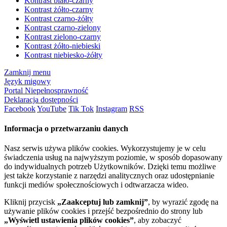
Kontrast biało-czarny
Kontrast żółto-czarny
Kontrast czarno-żółty
Kontrast czarno-zielony
Kontrast zielono-czarny
Kontrast żółto-niebieski
Kontrast niebiesko-żółty
Zamknij menu
Język migowy
Portal Niepełnosprawność
Deklaracja dostępności
Facebook
YouTube
Tik Tok
Instagram
RSS
Informacja o przetwarzaniu danych
Nasz serwis używa plików cookies. Wykorzystujemy je w celu
świadczenia usług na najwyższym poziomie, w sposób dopasowany
do indywidualnych potrzeb Użytkowników. Dzięki temu możliwe
jest także korzystanie z narzędzi analitycznych oraz udostępnianie
funkcji mediów społecznościowych i odtwarzacza wideo.
Kliknij przycisk
„Zaakceptuj lub zamknij”
, by wyrazić zgodę na
używanie plików cookies i przejść bezpośrednio do strony lub
„Wyświetl ustawienia plików cookies”
, aby zobaczyć