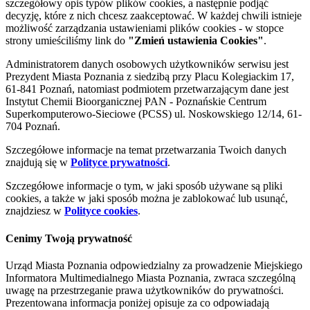
szczegółowy opis typów plików cookies, a następnie podjąć
decyzję, które z nich chcesz zaakceptować. W każdej chwili istnieje
możliwość zarządzania ustawieniami plików cookies - w stopce
strony umieściliśmy link do
"Zmień ustawienia Cookies"
.
Administratorem danych osobowych użytkowników serwisu jest
Prezydent Miasta Poznania z siedzibą przy Placu Kolegiackim 17,
61-841 Poznań, natomiast podmiotem przetwarzającym dane jest
Instytut Chemii Bioorganicznej PAN - Poznańskie Centrum
Superkomputerowo-Sieciowe (PCSS) ul. Noskowskiego 12/14, 61-
704 Poznań.
Szczegółowe informacje na temat przetwarzania Twoich danych
znajdują się w
Polityce prywatności
.
Szczegółowe informacje o tym, w jaki sposób używane są pliki
cookies, a także w jaki sposób można je zablokować lub usunąć,
znajdziesz w
Polityce cookies
.
Cenimy Twoją prywatność
Urząd Miasta Poznania odpowiedzialny za prowadzenie Miejskiego
Informatora Multimedialnego Miasta Poznania, zwraca szczególną
uwagę na przestrzeganie prawa użytkowników do prywatności.
Prezentowana informacja poniżej opisuje za co odpowiadają