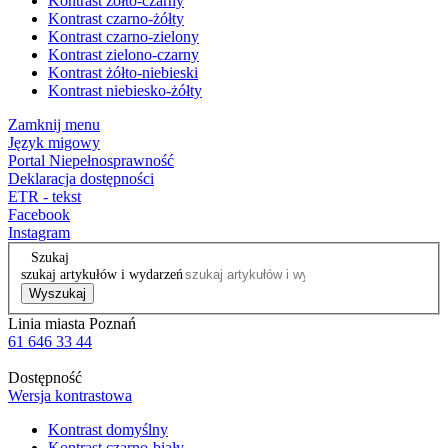
Kontrast żółto-czarny
Kontrast czarno-żółty
Kontrast czarno-zielony
Kontrast zielono-czarny
Kontrast żółto-niebieski
Kontrast niebiesko-żółty
Zamknij menu
Język migowy
Portal Niepełnosprawność
Deklaracja dostępności
ETR - tekst
Facebook
Instagram
Szukaj
szukaj artykułów i wydarzeń
Wyszukaj
Linia miasta Poznań
61 646 33 44
Dostępność
Wersja kontrastowa
Kontrast domyślny
Kontrast czarno-biały