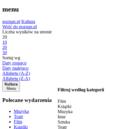
menu
poznan.pl
Kultura
Wróć do poznan.pl
Liczba wyników na stronie
20
10
20
30
Sortuj wg
Daty rosnąco
Daty malejąco
Alfabetu (A-Z)
Alfabetu (Z-A)
Kultura
Menu
Filtruj według kategorii
Polecane wydarzenia
Film
Książki
Muzyka
Muzyka
Teatr
Inne
Film
Sztuka
Książki
Teatr