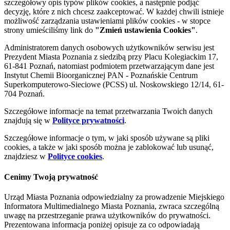
szczegółowy opis typów plików cookies, a następnie podjąć
decyzję, które z nich chcesz zaakceptować. W każdej chwili istnieje
możliwość zarządzania ustawieniami plików cookies - w stopce
strony umieściliśmy link do
"Zmień ustawienia Cookies"
.
Administratorem danych osobowych użytkowników serwisu jest
Prezydent Miasta Poznania z siedzibą przy Placu Kolegiackim 17,
61-841 Poznań, natomiast podmiotem przetwarzającym dane jest
Instytut Chemii Bioorganicznej PAN - Poznańskie Centrum
Superkomputerowo-Sieciowe (PCSS) ul. Noskowskiego 12/14, 61-
704 Poznań.
Szczegółowe informacje na temat przetwarzania Twoich danych
znajdują się w
Polityce prywatności
.
Szczegółowe informacje o tym, w jaki sposób używane są pliki
cookies, a także w jaki sposób można je zablokować lub usunąć,
znajdziesz w
Polityce cookies
.
Cenimy Twoją prywatność
Urząd Miasta Poznania odpowiedzialny za prowadzenie Miejskiego
Informatora Multimedialnego Miasta Poznania, zwraca szczególną
uwagę na przestrzeganie prawa użytkowników do prywatności.
Prezentowana informacja poniżej opisuje za co odpowiadają