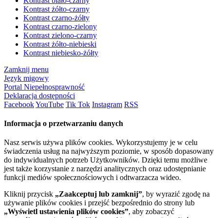
Kontrast biało-czarny
Kontrast żółto-czarny
Kontrast czarno-żółty
Kontrast czarno-zielony
Kontrast zielono-czarny
Kontrast żółto-niebieski
Kontrast niebiesko-żółty
Zamknij menu
Język migowy
Portal Niepełnosprawność
Deklaracja dostępności
Facebook
YouTube
Tik Tok
Instagram
RSS
Informacja o przetwarzaniu danych
Nasz serwis używa plików cookies. Wykorzystujemy je w celu
świadczenia usług na najwyższym poziomie, w sposób dopasowany
do indywidualnych potrzeb Użytkowników. Dzięki temu możliwe
jest także korzystanie z narzędzi analitycznych oraz udostępnianie
funkcji mediów społecznościowych i odtwarzacza wideo.
Kliknij przycisk
„Zaakceptuj lub zamknij”
, by wyrazić zgodę na
używanie plików cookies i przejść bezpośrednio do strony lub
„Wyświetl ustawienia plików cookies”
, aby zobaczyć