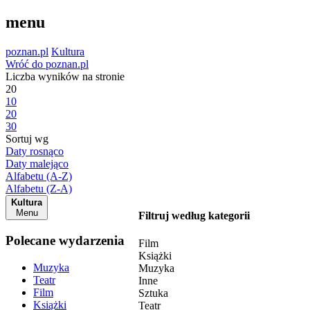
menu
poznan.pl
Kultura
Wróć do poznan.pl
Liczba wyników na stronie
20
10
20
30
Sortuj wg
Daty rosnąco
Daty malejąco
Alfabetu (A-Z)
Alfabetu (Z-A)
Kultura
Menu
Filtruj według kategorii
Polecane wydarzenia
Film
Książki
Muzyka
Muzyka
Teatr
Inne
Film
Sztuka
Książki
Teatr