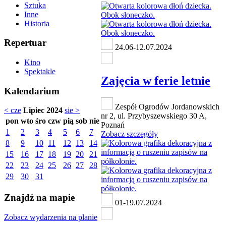
Sztuka
Inne
Historia
Repertuar
24.06-12.07.2024
Kino
Spektakle
Zajęcia w ferie letnie
Kalendarium
Zespół Ogrodów Jordanowskich
< cze
Lipiec 2024
sie >
nr 2, ul. Przybyszewskiego 30 A,
pon
wto
śro
czw
pią
sob
nie
Poznań
1
2
3
4
5
6
7
Zobacz szczegóły
8
9
10
11
12
13
14
15
16
17
18
19
20
21
22
23
24
25
26
27
28
29
30
31
Znajdź na mapie
01-19.07.2024
Zobacz wydarzenia na planie