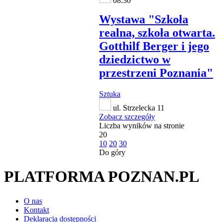
08:30
Wystawa "Szkoła
realna, szkoła otwarta.
Gotthilf Berger i jego
dziedzictwo w
przestrzeni Poznania"
Sztuka
ul. Strzelecka 11
Zobacz szczegóły
Liczba wyników na stronie
20
10
20
30
Do góry
PLATFORMA POZNAN.PL
O nas
Kontakt
Deklaracja dostępności