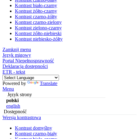
Kontrast biało-czarny
Kontrast żółto-czarny
Kontrast czarno-żółty
Kontrast czarno-zielony
Kontrast zielono-czarny
Kontrast żółto-niebieski
Kontrast niebiesko-żółty
Zamknij menu
Język migowy
Portal Niepełnosprawność
Deklaracja dostępności
ETR - tekst
Powered by
Translate
Menu
Język strony
polski
english
Dostępność
Wersja kontrastowa
Kontrast domyślny
Kontrast czarno-biały