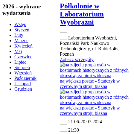
Półkolonie w
2026 - wybrane
wydarzenia
Laboratorium
Wyobraźni
Wstęp
Styczeń
Luty
Laboratorium Wyobraźni,
Marzec
Poznański Park Naukowo-
Kwiecień
Technologiczny, ul. Rubież 46,
Maj
Poznań
Czerwiec
Zobacz szczegóły
Lipiec
Sierpień
Wrzesień
Październik
Listopad
Grudzień
21.06-20.07.2024
21:30