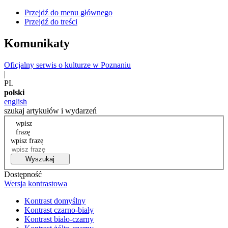
Przejdź do menu głównego
Przejdź do treści
Komunikaty
Oficjalny serwis o kulturze w Poznaniu
|
PL
polski
english
szukaj artykułów i wydarzeń
wpisz
frazę
wpisz frazę
Wyszukaj
Dostępność
Wersja kontrastowa
Kontrast domyślny
Kontrast czarno-biały
Kontrast biało-czarny