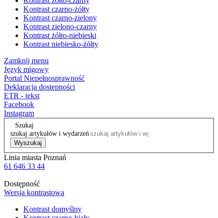
Kontrast żółto-czarny
Kontrast czarno-żółty
Kontrast czarno-zielony
Kontrast zielono-czarny
Kontrast żółto-niebieski
Kontrast niebiesko-żółty
Zamknij menu
Język migowy
Portal Niepełnosprawność
Deklaracja dostępności
ETR - tekst
Facebook
Instagram
Szukaj
szukaj artykułów i wydarzeń
Wyszukaj
Linia miasta Poznań
61 646 33 44
Dostępność
Wersja kontrastowa
Kontrast domyślny
Kontrast czarno-biały