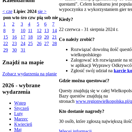
Kalendarium
questami". Celem konkursu jest popul
wypoczynku z wykorzystaniem gier t
< cze
Lipiec 2024
sie >
pon
wto
śro
czw
pią
sob
nie
Kiedy?
1
2
3
4
5
6
7
22 czerwca - 31 sierpnia 2024 r.
8
9
10
11
12
13
14
15
16
17
18
19
20
21
Co należy zrobić?
22
23
24
25
26
27
28
Rozwiązać dowolną ilość quest
29
30
31
wielkopolskiego
Zalogować ich rozwiązanie na s
Znajdź na mapie
w aplikacji Wyprawy Odkrywc
Zgłosić swój udział na
karcie k
Zobacz wydarzenia na planie
Gdzie można questować?
2026 - wybrane
Questy znajdują się w całej Wielkopolsc
wydarzenia
Bazy questów znajdują na
stronach
www.regionwielkopolska.pl/q
Wstęp
Styczeń
Kto dostanie nagrody?
Luty
Marzec
30 osób, które zgłoszą największą ilo
Kwiecień
Maj
Więcej informacji