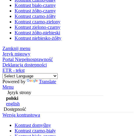
Kontrast biało-czarny
Kontrast żółto-czarny
Kontrast czarno-żółty
Kontrast czarno-zielony
Kontrast zielono-czarny
Kontrast żółto-niebieski
Kontrast niebiesko-żółty
Zamknij menu
Język migowy
Portal Niepełnosprawność
Deklaracja dostępności
ETR - tekst
Powered by
Translate
Menu
Język strony
polski
english
Dostępność
Wersja kontrastowa
Kontrast domyślny
Kontrast czarno-biały