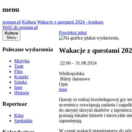
menu
poznan.pl
Kultura
Wakacje z questami 2024 - konkurs
Wróć do poznan.pl
Powiększ tekst
Kultura
Menu
Polecane wydarzenia
Wakacje z questami 202
Muzyka
22.06 – 31.08.2024
Teatr
Film
Wielkopolska
Książki
Bilety darmowe
Sztuka
Opis
Inne
Inne
Historia
Questy to rodzaj bezobsługowej gry ter
Repertuar
uczestnicy rozwiązują zadania i zagadki
do ukrytej skrzyni skarbów z tajemnicz
poznają lokalne historie i niezwykłe m
Kino
zapamiętują.
Spektakle
W czasie wakacji prganizatorzy do udz