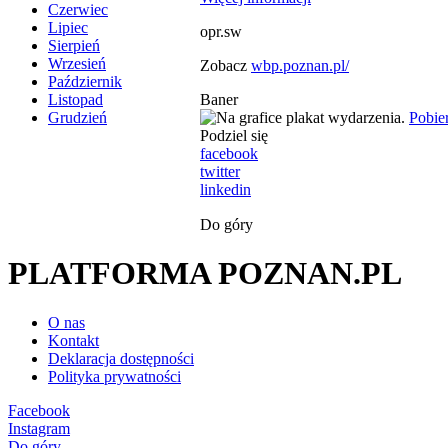
Czerwiec
Lipiec
opr.sw
Sierpień
Wrzesień
Zobacz
wbp.poznan.pl/
Październik
Baner
Listopad
Pobie
Grudzień
Podziel się
facebook
twitter
linkedin
Do góry
PLATFORMA POZNAN.PL
O nas
Kontakt
Deklaracja dostępności
Polityka prywatności
Facebook
Instagram
Do góry