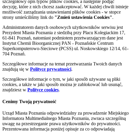
szczegółowy opis typów plików cookies, a następnie podjąć
decyzję, które z nich chcesz zaakceptować. W każdej chwili istnieje
możliwość zarządzania ustawieniami plików cookies - w stopce
strony umieściliśmy link do
"Zmień ustawienia Cookies"
.
Administratorem danych osobowych użytkowników serwisu jest
Prezydent Miasta Poznania z siedzibą przy Placu Kolegiackim 17,
61-841 Poznań, natomiast podmiotem przetwarzającym dane jest
Instytut Chemii Bioorganicznej PAN - Poznańskie Centrum
Superkomputerowo-Sieciowe (PCSS) ul. Noskowskiego 12/14, 61-
704 Poznań.
Szczegółowe informacje na temat przetwarzania Twoich danych
znajdują się w
Polityce prywatności
.
Szczegółowe informacje o tym, w jaki sposób używane są pliki
cookies, a także w jaki sposób można je zablokować lub usunąć,
znajdziesz w
Polityce cookies
.
Cenimy Twoją prywatność
Urząd Miasta Poznania odpowiedzialny za prowadzenie Miejskiego
Informatora Multimedialnego Miasta Poznania, zwraca szczególną
uwagę na przestrzeganie prawa użytkowników do prywatności.
Prezentowana informacja poniżej opisuje za co odpowiadają