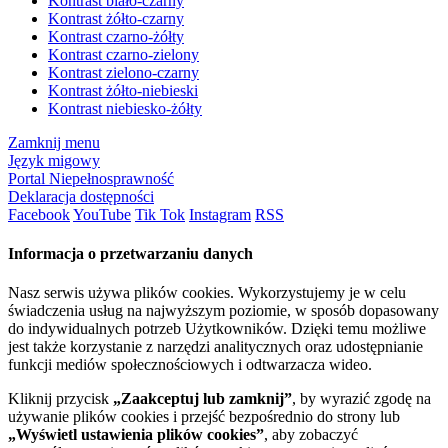
Kontrast biało-czarny
Kontrast żółto-czarny
Kontrast czarno-żółty
Kontrast czarno-zielony
Kontrast zielono-czarny
Kontrast żółto-niebieski
Kontrast niebiesko-żółty
Zamknij menu
Język migowy
Portal Niepełnosprawność
Deklaracja dostępności
Facebook
YouTube
Tik Tok
Instagram
RSS
Informacja o przetwarzaniu danych
Nasz serwis używa plików cookies. Wykorzystujemy je w celu
świadczenia usług na najwyższym poziomie, w sposób dopasowany
do indywidualnych potrzeb Użytkowników. Dzięki temu możliwe
jest także korzystanie z narzędzi analitycznych oraz udostępnianie
funkcji mediów społecznościowych i odtwarzacza wideo.
Kliknij przycisk
„Zaakceptuj lub zamknij”
, by wyrazić zgodę na
używanie plików cookies i przejść bezpośrednio do strony lub
„Wyświetl ustawienia plików cookies”
, aby zobaczyć