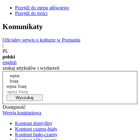
Przejdź do menu głównego
Przejdź do treści
Komunikaty
Oficjalny serwis o kulturze w Poznaniu
|
PL
polski
english
szukaj artykułów i wydarzeń
wpisz
frazę
wpisz frazę
Wyszukaj
Dostępność
Wersja kontrastowa
Kontrast domyślny
Kontrast czarno-biały
Kontrast biało-czarny