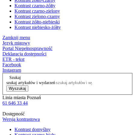
Kontrast żółto-czarny
Kontrast czarno-żółty
Kontrast czarno-zielony
Kontrast zielono-czarny
Kontrast żółto-niebieski
Kontrast niebiesko-żółty
Zamknij menu
Język migowy
Portal Niepełnosprawność
Deklaracja dostępności
ETR - tekst
Facebook
Instagram
Szukaj
szukaj artykułów i wydarzeń
Wyszukaj
Linia miasta Poznań
61 646 33 44
Dostępność
Wersja kontrastowa
Kontrast domyślny
Kontrast czarno-biały