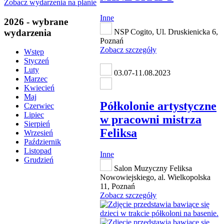
Zobacz wydarzenia na planie
Inne
2026 - wybrane
wydarzenia
NSP Cogito, Ul. Druskienicka 6,
Poznań
Zobacz szczegóły
Wstęp
Styczeń
Luty
03.07-11.08.2023
Marzec
Kwiecień
Maj
Półkolonie artystyczne
Czerwiec
Lipiec
w pracowni mistrza
Sierpień
Feliksa
Wrzesień
Październik
Listopad
Inne
Grudzień
Salon Muzyczny Feliksa
Nowowiejskiego, al. Wielkopolska
11, Poznań
Zobacz szczegóły