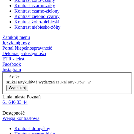
Kontrast żółto-czarny
Kontrast czarno-żółty
Kontrast czarno-zielony
Kontrast zielono-czarny
Kontrast żółto-niebieski
Kontrast niebiesko-żółty
Zamknij menu
Język migowy
Portal Niepełnosprawność
Deklaracja dostępności
ETR - tekst
Facebook
Instagram
Szukaj
szukaj artykułów i wydarzeń
Wyszukaj
Linia miasta Poznań
61 646 33 44
Dostępność
Wersja kontrastowa
Kontrast domyślny
Kontrast czarno-biały