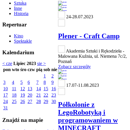
Sztuka
Inne
Historia
24-28.07.2023
Repertuar
Plener - Craft Camp
Kino
Spektakle
Akademia Sztuki i Rękodzieła -
Kalendarium
Malowana Kuźnia, ul. Niemena 7c/2,
Poznań
< cze
Lipiec 2023
sie >
Zobacz szczegóły
pon
wto
śro
czw
pią
sob
nie
1
2
3
4
5
6
7
8
9
17.07-11.08.2023
10
11
12
13
14
15
16
17
18
19
20
21
22
23
24
25
26
27
28
29
30
Półkolonie z
31
LegoRobotyką i
programowaniem w
Znajdź na mapie
MINECRAFT