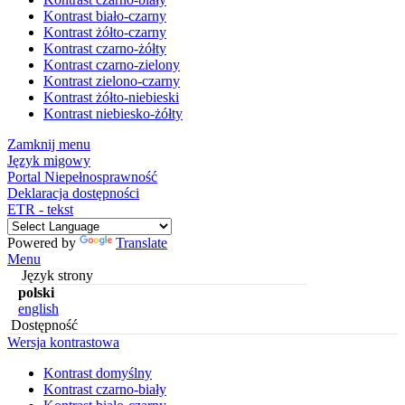
Kontrast biało-czarny
Kontrast żółto-czarny
Kontrast czarno-żółty
Kontrast czarno-zielony
Kontrast zielono-czarny
Kontrast żółto-niebieski
Kontrast niebiesko-żółty
Zamknij menu
Język migowy
Portal Niepełnosprawność
Deklaracja dostępności
ETR - tekst
Powered by
Translate
Menu
Język strony
polski
english
Dostępność
Wersja kontrastowa
Kontrast domyślny
Kontrast czarno-biały