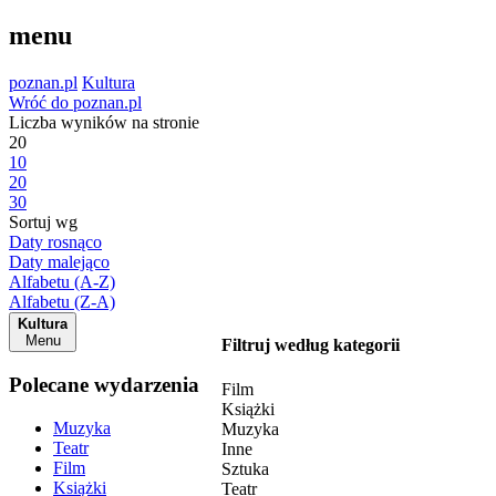
menu
poznan.pl
Kultura
Wróć do poznan.pl
Liczba wyników na stronie
20
10
20
30
Sortuj wg
Daty rosnąco
Daty malejąco
Alfabetu (A-Z)
Alfabetu (Z-A)
Kultura
Menu
Filtruj według kategorii
Polecane wydarzenia
Film
Książki
Muzyka
Muzyka
Teatr
Inne
Film
Sztuka
Książki
Teatr