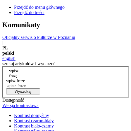
Przejdź do menu głównego
Przejdź do treści
Komunikaty
Oficjalny serwis o kulturze w Poznaniu
|
PL
polski
english
szukaj artykułów i wydarzeń
wpisz
frazę
wpisz frazę
Wyszukaj
Dostępność
Wersja kontrastowa
Kontrast domyślny
Kontrast czarno-biały
Kontrast biało-czarny