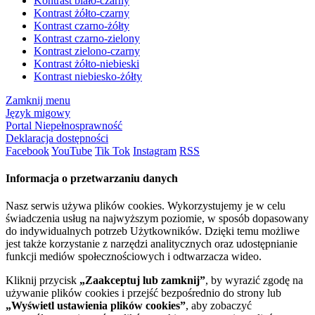
Kontrast biało-czarny
Kontrast żółto-czarny
Kontrast czarno-żółty
Kontrast czarno-zielony
Kontrast zielono-czarny
Kontrast żółto-niebieski
Kontrast niebiesko-żółty
Zamknij menu
Język migowy
Portal Niepełnosprawność
Deklaracja dostępności
Facebook
YouTube
Tik Tok
Instagram
RSS
Informacja o przetwarzaniu danych
Nasz serwis używa plików cookies. Wykorzystujemy je w celu
świadczenia usług na najwyższym poziomie, w sposób dopasowany
do indywidualnych potrzeb Użytkowników. Dzięki temu możliwe
jest także korzystanie z narzędzi analitycznych oraz udostępnianie
funkcji mediów społecznościowych i odtwarzacza wideo.
Kliknij przycisk
„Zaakceptuj lub zamknij”
, by wyrazić zgodę na
używanie plików cookies i przejść bezpośrednio do strony lub
„Wyświetl ustawienia plików cookies”
, aby zobaczyć