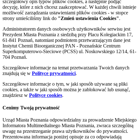
szczegółowy opis typów plików cookies, a następnie podjąć
decyzję, które z nich chcesz zaakceptować. W każdej chwili istnieje
możliwość zarządzania ustawieniami plików cookies - w stopce
strony umieściliśmy link do
"Zmień ustawienia Cookies"
.
Administratorem danych osobowych użytkowników serwisu jest
Prezydent Miasta Poznania z siedzibą przy Placu Kolegiackim 17,
61-841 Poznań, natomiast podmiotem przetwarzającym dane jest
Instytut Chemii Bioorganicznej PAN - Poznańskie Centrum
Superkomputerowo-Sieciowe (PCSS) ul. Noskowskiego 12/14, 61-
704 Poznań.
Szczegółowe informacje na temat przetwarzania Twoich danych
znajdują się w
Polityce prywatności
.
Szczegółowe informacje o tym, w jaki sposób używane są pliki
cookies, a także w jaki sposób można je zablokować lub usunąć,
znajdziesz w
Polityce cookies
.
Cenimy Twoją prywatność
Urząd Miasta Poznania odpowiedzialny za prowadzenie Miejskiego
Informatora Multimedialnego Miasta Poznania, zwraca szczególną
uwagę na przestrzeganie prawa użytkowników do prywatności.
Prezentowana informacja poniżej opisuje za co odpowiadają