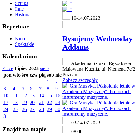
Sztuka
Inne
Historia
10-14.07.2023
Repertuar
Rysujemy Wednesday
Kino
Spektakle
Addams
Kalendarium
Akademia Sztuki i Rękodzieła -
< cze
Lipiec 2023
sie >
Malowana Kuźnia, ul. Niemena 7c/2,
Poznań
pon
wto
śro
czw
pią
sob
nie
Zobacz szczegóły
1
2
3
4
5
6
7
8
9
10
11
12
13
14
15
16
17
18
19
20
21
22
23
24
25
26
27
28
29
30
31
03-14.07.2023
Znajdź na mapie
08:00