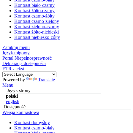
Kontrast biało-czarny
Kontrast żółto-czarny
Kontrast czarno-żółty
Kontrast czarno-zielony
Kontrast zielono-czarny
Kontrast żółto-niebieski
Kontrast niebiesko-żółty
Zamknij menu
Język migowy
Portal Niepełnosprawność
Deklaracja dostępności
ETR - tekst
Powered by
Translate
Menu
Język strony
polski
english
Dostępność
Wersja kontrastowa
Kontrast domyślny
Kontrast czarno-biały