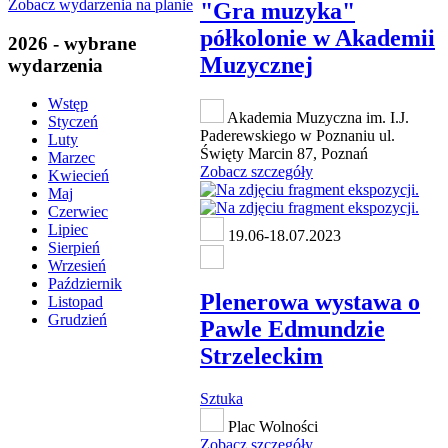
Zobacz wydarzenia na planie
"Gra muzyka"
półkolonie w Akademii
2026 - wybrane
Muzycznej
wydarzenia
Wstęp
Akademia Muzyczna im. I.J.
Styczeń
Paderewskiego w Poznaniu ul.
Luty
Święty Marcin 87, Poznań
Marzec
Zobacz szczegóły
Kwiecień
Maj
Czerwiec
Lipiec
19.06-18.07.2023
Sierpień
Wrzesień
Październik
Plenerowa wystawa o
Listopad
Grudzień
Pawle Edmundzie
Strzeleckim
Sztuka
Plac Wolności
Zobacz szczegóły