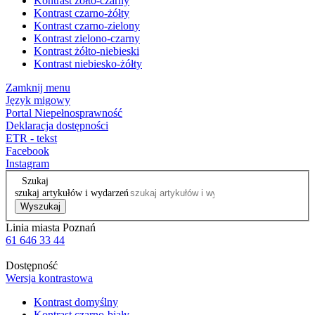
Kontrast żółto-czarny
Kontrast czarno-żółty
Kontrast czarno-zielony
Kontrast zielono-czarny
Kontrast żółto-niebieski
Kontrast niebiesko-żółty
Zamknij menu
Język migowy
Portal Niepełnosprawność
Deklaracja dostępności
ETR - tekst
Facebook
Instagram
Szukaj
szukaj artykułów i wydarzeń
Wyszukaj
Linia miasta Poznań
61 646 33 44
Dostępność
Wersja kontrastowa
Kontrast domyślny
Kontrast czarno-biały