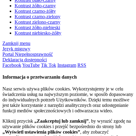
Kontrast biało-czarny
Kontrast żółto-czarny
Kontrast czarno-żółty
Kontrast czarno-zielony
Kontrast zielono-czarny
Kontrast żółto-niebieski
Kontrast niebiesko-żółty
Zamknij menu
Język migowy
Portal Niepełnosprawność
Deklaracja dostępności
Facebook
YouTube
Tik Tok
Instagram
RSS
Informacja o przetwarzaniu danych
Nasz serwis używa plików cookies. Wykorzystujemy je w celu
świadczenia usług na najwyższym poziomie, w sposób dopasowany
do indywidualnych potrzeb Użytkowników. Dzięki temu możliwe
jest także korzystanie z narzędzi analitycznych oraz udostępnianie
funkcji mediów społecznościowych i odtwarzacza wideo.
Kliknij przycisk
„Zaakceptuj lub zamknij”
, by wyrazić zgodę na
używanie plików cookies i przejść bezpośrednio do strony lub
„Wyświetl ustawienia plików cookies”
, aby zobaczyć