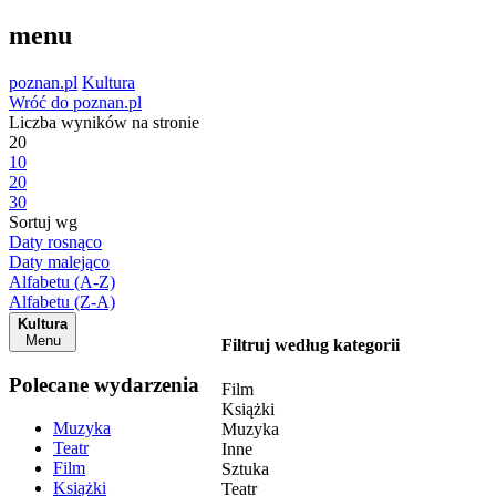
menu
poznan.pl
Kultura
Wróć do poznan.pl
Liczba wyników na stronie
20
10
20
30
Sortuj wg
Daty rosnąco
Daty malejąco
Alfabetu (A-Z)
Alfabetu (Z-A)
Kultura
Menu
Filtruj według kategorii
Polecane wydarzenia
Film
Książki
Muzyka
Muzyka
Teatr
Inne
Film
Sztuka
Książki
Teatr