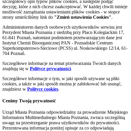
szczegółowy opis typów plików cookies, a następnie podjąć
decyzję, które z nich chcesz zaakceptować. W każdej chwili istnieje
możliwość zarządzania ustawieniami plików cookies - w stopce
strony umieściliśmy link do
"Zmień ustawienia Cookies"
.
Administratorem danych osobowych użytkowników serwisu jest
Prezydent Miasta Poznania z siedzibą przy Placu Kolegiackim 17,
61-841 Poznań, natomiast podmiotem przetwarzającym dane jest
Instytut Chemii Bioorganicznej PAN - Poznańskie Centrum
Superkomputerowo-Sieciowe (PCSS) ul. Noskowskiego 12/14, 61-
704 Poznań.
Szczegółowe informacje na temat przetwarzania Twoich danych
znajdują się w
Polityce prywatności
.
Szczegółowe informacje o tym, w jaki sposób używane są pliki
cookies, a także w jaki sposób można je zablokować lub usunąć,
znajdziesz w
Polityce cookies
.
Cenimy Twoją prywatność
Urząd Miasta Poznania odpowiedzialny za prowadzenie Miejskiego
Informatora Multimedialnego Miasta Poznania, zwraca szczególną
uwagę na przestrzeganie prawa użytkowników do prywatności.
Prezentowana informacja poniżej opisuje za co odpowiadają