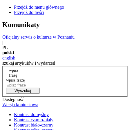
Przejdź do menu głównego
Przejdź do treści
Komunikaty
Oficjalny serwis o kulturze w Poznaniu
|
PL
polski
english
szukaj artykułów i wydarzeń
wpisz
frazę
wpisz frazę
Wyszukaj
Dostępność
Wersja kontrastowa
Kontrast domyślny
Kontrast czarno-biały
Kontrast biało-czarny