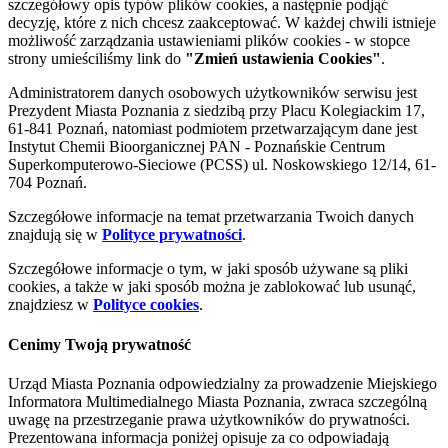
szczegółowy opis typów plików cookies, a następnie podjąć
decyzję, które z nich chcesz zaakceptować. W każdej chwili istnieje
możliwość zarządzania ustawieniami plików cookies - w stopce
strony umieściliśmy link do
"Zmień ustawienia Cookies"
.
Administratorem danych osobowych użytkowników serwisu jest
Prezydent Miasta Poznania z siedzibą przy Placu Kolegiackim 17,
61-841 Poznań, natomiast podmiotem przetwarzającym dane jest
Instytut Chemii Bioorganicznej PAN - Poznańskie Centrum
Superkomputerowo-Sieciowe (PCSS) ul. Noskowskiego 12/14, 61-
704 Poznań.
Szczegółowe informacje na temat przetwarzania Twoich danych
znajdują się w
Polityce prywatności
.
Szczegółowe informacje o tym, w jaki sposób używane są pliki
cookies, a także w jaki sposób można je zablokować lub usunąć,
znajdziesz w
Polityce cookies
.
Cenimy Twoją prywatność
Urząd Miasta Poznania odpowiedzialny za prowadzenie Miejskiego
Informatora Multimedialnego Miasta Poznania, zwraca szczególną
uwagę na przestrzeganie prawa użytkowników do prywatności.
Prezentowana informacja poniżej opisuje za co odpowiadają