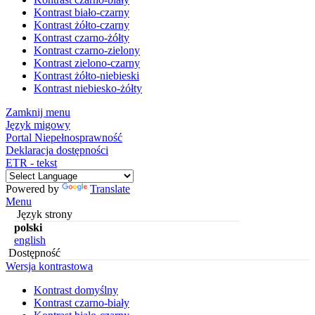
Kontrast biało-czarny
Kontrast żółto-czarny
Kontrast czarno-żółty
Kontrast czarno-zielony
Kontrast zielono-czarny
Kontrast żółto-niebieski
Kontrast niebiesko-żółty
Zamknij menu
Język migowy
Portal Niepełnosprawność
Deklaracja dostępności
ETR - tekst
Powered by
Translate
Menu
Język strony
polski
english
Dostępność
Wersja kontrastowa
Kontrast domyślny
Kontrast czarno-biały