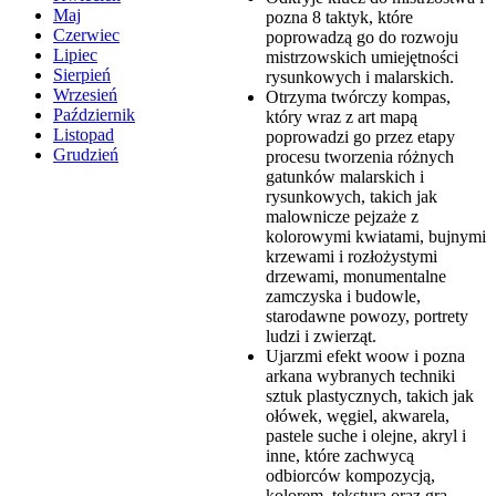
Maj
pozna 8 taktyk, które
Czerwiec
poprowadzą go do rozwoju
Lipiec
mistrzowskich umiejętności
Sierpień
rysunkowych i malarskich.
Wrzesień
Otrzyma twórczy kompas,
Październik
który wraz z art mapą
Listopad
poprowadzi go przez etapy
Grudzień
procesu tworzenia różnych
gatunków malarskich i
rysunkowych, takich jak
malownicze pejzaże z
kolorowymi kwiatami, bujnymi
krzewami i rozłożystymi
drzewami, monumentalne
zamczyska i budowle,
starodawne powozy, portrety
ludzi i zwierząt.
Ujarzmi efekt woow i pozna
arkana wybranych techniki
sztuk plastycznych, takich jak
ołówek, węgiel, akwarela,
pastele suche i olejne, akryl i
inne, które zachwycą
odbiorców kompozycją,
kolorem, teksturą oraz grą