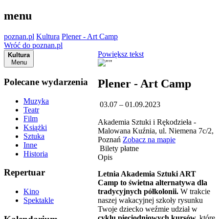
menu
poznan.pl
Kultura
Plener - Art Camp
Wróć do poznan.pl
Powiększ tekst
Kultura
Menu
Polecane wydarzenia
Plener - Art Camp
Muzyka
03.07 – 01.09.2023
Teatr
Film
Akademia Sztuki i Rękodzieła -
Książki
Malowana Kuźnia, ul. Niemena 7c/2,
Sztuka
Poznań
Zobacz na mapie
Inne
Bilety płatne
Historia
Opis
Repertuar
Letnia Akademia Sztuki ART
Camp to świetna alternatywa dla
tradycyjnych półkolonii.
W trakcie
Kino
naszej wakacyjnej szkoły rysunku
Spektakle
Twoje dziecko weźmie udział w
cyklu pięciodniowych kursów,
które