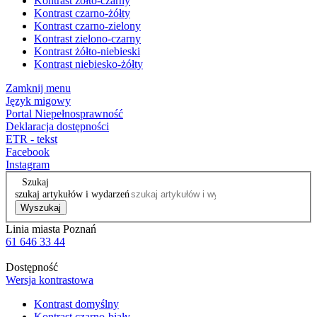
Kontrast żółto-czarny
Kontrast czarno-żółty
Kontrast czarno-zielony
Kontrast zielono-czarny
Kontrast żółto-niebieski
Kontrast niebiesko-żółty
Zamknij menu
Język migowy
Portal Niepełnosprawność
Deklaracja dostępności
ETR - tekst
Facebook
Instagram
Szukaj
szukaj artykułów i wydarzeń
Wyszukaj
Linia miasta Poznań
61 646 33 44
Dostępność
Wersja kontrastowa
Kontrast domyślny
Kontrast czarno-biały