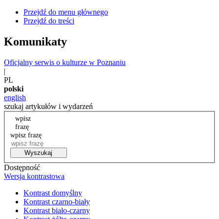
Przejdź do menu głównego
Przejdź do treści
Komunikaty
Oficjalny serwis o kulturze w Poznaniu
|
PL
polski
english
szukaj artykułów i wydarzeń
wpisz
frazę
wpisz frazę
Wyszukaj
Dostępność
Wersja kontrastowa
Kontrast domyślny
Kontrast czarno-biały
Kontrast biało-czarny