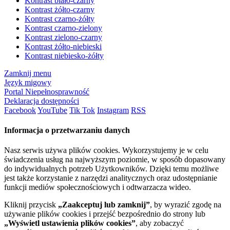
Kontrast biało-czarny
Kontrast żółto-czarny
Kontrast czarno-żółty
Kontrast czarno-zielony
Kontrast zielono-czarny
Kontrast żółto-niebieski
Kontrast niebiesko-żółty
Zamknij menu
Język migowy
Portal Niepełnosprawność
Deklaracja dostępności
Facebook
YouTube
Tik Tok
Instagram
RSS
Informacja o przetwarzaniu danych
Nasz serwis używa plików cookies. Wykorzystujemy je w celu
świadczenia usług na najwyższym poziomie, w sposób dopasowany
do indywidualnych potrzeb Użytkowników. Dzięki temu możliwe
jest także korzystanie z narzędzi analitycznych oraz udostępnianie
funkcji mediów społecznościowych i odtwarzacza wideo.
Kliknij przycisk
„Zaakceptuj lub zamknij”
, by wyrazić zgodę na
używanie plików cookies i przejść bezpośrednio do strony lub
„Wyświetl ustawienia plików cookies”
, aby zobaczyć