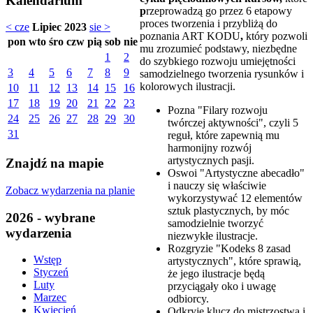
Kalendarium
p
rzeprowadzą go przez 6 etapowy
proces tworzenia i przybliżą do
< cze
Lipiec 2023
sie >
poznania ART KODU
,
który pozwoli
pon
wto
śro
czw
pią
sob
nie
mu zrozumieć podstawy, niezbędne
1
2
do szybkiego rozwoju umiejętności
3
4
5
6
7
8
9
samodzielnego tworzenia rysunków i
kolorowych ilustracji.
10
11
12
13
14
15
16
17
18
19
20
21
22
23
Pozna "Filary rozwoju
24
25
26
27
28
29
30
twórczej aktywności", czyli 5
31
reguł, które zapewnią mu
harmonijny rozwój
artystycznych pasji.
Znajdź na mapie
Oswoi "Artystyczne abecadło"
i nauczy się właściwie
Zobacz wydarzenia na planie
wykorzystywać 12 elementów
sztuk plastycznych, by móc
2026 - wybrane
samodzielnie tworzyć
wydarzenia
niezwykłe ilustracje.
Rozgryzie "Kodeks 8 zasad
Wstęp
artystycznych", które sprawią,
Styczeń
że jego ilustracje będą
Luty
przyciągały oko i uwagę
Marzec
odbiorcy.
Kwiecień
Odkryje klucz do mistrzostwa i