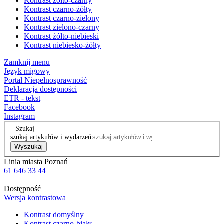
Kontrast żółto-czarny
Kontrast czarno-żółty
Kontrast czarno-zielony
Kontrast zielono-czarny
Kontrast żółto-niebieski
Kontrast niebiesko-żółty
Zamknij menu
Język migowy
Portal Niepełnosprawność
Deklaracja dostępności
ETR - tekst
Facebook
Instagram
Szukaj
szukaj artykułów i wydarzeń
Wyszukaj
Linia miasta Poznań
61 646 33 44
Dostępność
Wersja kontrastowa
Kontrast domyślny
Kontrast czarno-biały