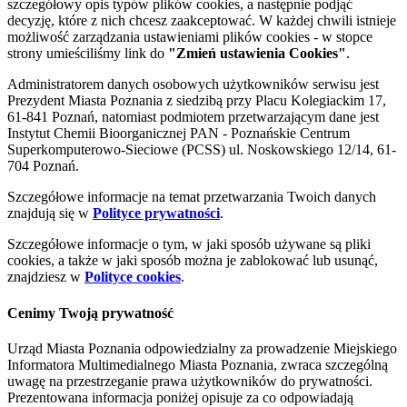
szczegółowy opis typów plików cookies, a następnie podjąć
decyzję, które z nich chcesz zaakceptować. W każdej chwili istnieje
możliwość zarządzania ustawieniami plików cookies - w stopce
strony umieściliśmy link do
"Zmień ustawienia Cookies"
.
Administratorem danych osobowych użytkowników serwisu jest
Prezydent Miasta Poznania z siedzibą przy Placu Kolegiackim 17,
61-841 Poznań, natomiast podmiotem przetwarzającym dane jest
Instytut Chemii Bioorganicznej PAN - Poznańskie Centrum
Superkomputerowo-Sieciowe (PCSS) ul. Noskowskiego 12/14, 61-
704 Poznań.
Szczegółowe informacje na temat przetwarzania Twoich danych
znajdują się w
Polityce prywatności
.
Szczegółowe informacje o tym, w jaki sposób używane są pliki
cookies, a także w jaki sposób można je zablokować lub usunąć,
znajdziesz w
Polityce cookies
.
Cenimy Twoją prywatność
Urząd Miasta Poznania odpowiedzialny za prowadzenie Miejskiego
Informatora Multimedialnego Miasta Poznania, zwraca szczególną
uwagę na przestrzeganie prawa użytkowników do prywatności.
Prezentowana informacja poniżej opisuje za co odpowiadają