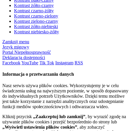
Kontrast biało-czarny
Kontrast żółto-czarny
Kontrast czarno-żółty
Kontrast czarno-zielony
Kontrast zielono-czarny
Kontrast żółto-niebieski
Kontrast niebiesko-żółty
Zamknij menu
Język migowy
Portal Niepełnosprawność
Deklaracja dostępności
Facebook
YouTube
Tik Tok
Instagram
RSS
Informacja o przetwarzaniu danych
Nasz serwis używa plików cookies. Wykorzystujemy je w celu
świadczenia usług na najwyższym poziomie, w sposób dopasowany
do indywidualnych potrzeb Użytkowników. Dzięki temu możliwe
jest także korzystanie z narzędzi analitycznych oraz udostępnianie
funkcji mediów społecznościowych i odtwarzacza wideo.
Kliknij przycisk
„Zaakceptuj lub zamknij”
, by wyrazić zgodę na
używanie plików cookies i przejść bezpośrednio do strony lub
„Wyświetl ustawienia plików cookies”
, aby zobaczyć