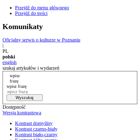
Przejdź do menu głównego
Przejdź do treści
Komunikaty
Oficjalny serwis o kulturze w Poznaniu
|
PL
polski
english
szukaj artykułów i wydarzeń
wpisz
frazę
wpisz frazę
Wyszukaj
Dostępność
Wersja kontrastowa
Kontrast domyślny
Kontrast czarno-biały
Kontrast biało-czarny