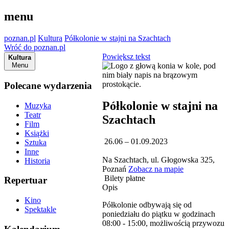
menu
poznan.pl
Kultura
Półkolonie w stajni na Szachtach
Wróć do poznan.pl
Powiększ tekst
Kultura
Menu
Polecane wydarzenia
Półkolonie w stajni na
Muzyka
Teatr
Szachtach
Film
Książki
26.06 – 01.09.2023
Sztuka
Inne
Na Szachtach, ul. Głogowska 325,
Historia
Poznań
Zobacz na mapie
Bilety płatne
Repertuar
Opis
Kino
Półkolonie odbywają się od
Spektakle
poniedziału do piątku w godzinach
08:00 - 15:00, możliwością przywozu