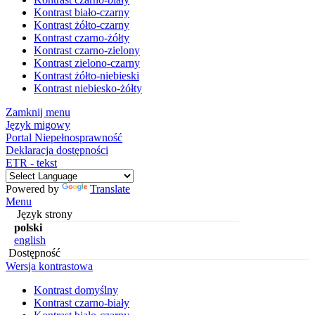
Kontrast biało-czarny
Kontrast żółto-czarny
Kontrast czarno-żółty
Kontrast czarno-zielony
Kontrast zielono-czarny
Kontrast żółto-niebieski
Kontrast niebiesko-żółty
Zamknij menu
Język migowy
Portal Niepełnosprawność
Deklaracja dostępności
ETR - tekst
Powered by
Translate
Menu
Język strony
polski
english
Dostępność
Wersja kontrastowa
Kontrast domyślny
Kontrast czarno-biały