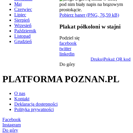
Maj
Czerwiec
Lipiec
Pobierz baner (PNG, 76,59 kB)
Sierpień
Wrzesień
Plakat półkoloni w stajni
Październik
Listopad
Podziel się
Grudzień
facebook
twitter
linkedin
Drukuj
Pokaż QR kod
Do góry
PLATFORMA POZNAN.PL
O nas
Kontakt
Deklaracja dostępności
Polityka prywatności
Facebook
Instagram
Do góry