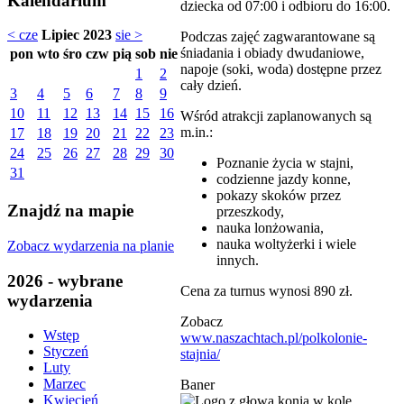
Kalendarium
dziecka od 07:00 i odbioru do 16:00.
< cze
Lipiec 2023
sie >
Podczas zajęć zagwarantowane są
śniadania i obiady dwudaniowe,
pon
wto
śro
czw
pią
sob
nie
napoje (soki, woda) dostępne przez
1
2
cały dzień.
3
4
5
6
7
8
9
10
11
12
13
14
15
16
Wśród atrakcji zaplanowanych są
m.in.:
17
18
19
20
21
22
23
24
25
26
27
28
29
30
Poznanie życia w stajni,
31
codzienne jazdy konne,
pokazy skoków przez
Znajdź na mapie
przeszkody,
nauka lonżowania,
nauka woltyżerki i wiele
Zobacz wydarzenia na planie
innych.
2026 - wybrane
Cena za turnus wynosi 890 zł.
wydarzenia
Zobacz
Wstęp
www.naszachtach.pl/polkolonie-
Styczeń
stajnia/
Luty
Marzec
Baner
Kwiecień