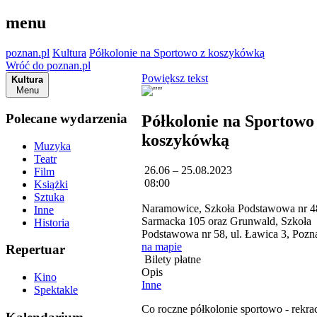
menu
poznan.pl
Kultura
Półkolonie na Sportowo z koszykówką
Wróć do poznan.pl
Powiększ tekst
Kultura
Menu
Polecane wydarzenia
Półkolonie na Sportowo
koszykówką
Muzyka
Teatr
26.06 – 25.08.2023
Film
08:00
Książki
Sztuka
Naramowice, Szkoła Podstawowa nr 48
Inne
Sarmacka 105 oraz Grunwald, Szkoła
Historia
Podstawowa nr 58, ul. Ławica 3, Poz
na mapie
Repertuar
Bilety płatne
Opis
Kino
Inne
Spektakle
Co roczne półkolonie sportowo - rekra