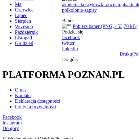
Maj
akademiakoszykowki.poznan.pl/aktualno
Czerwiec
polkolonie-zapisy
Lipiec
Baner
Sierpień
Pobierz baner (PNG, 453,70 kB)
Wrzesień
Podziel się
Październik
facebook
Listopad
twitter
Grudzień
linkedin
Drukuj
Po
Do góry
PLATFORMA POZNAN.PL
O nas
Kontakt
Deklaracja dostępności
Polityka prywatności
Facebook
Instagram
Do góry
© Wydawnictwo Miejskie Posnania