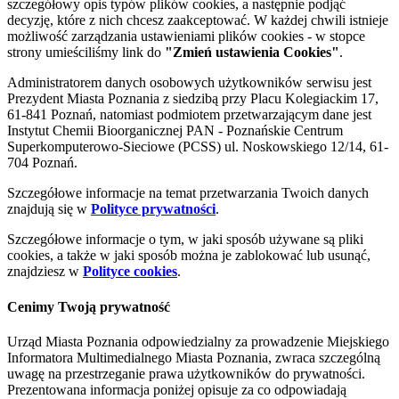
szczegółowy opis typów plików cookies, a następnie podjąć
decyzję, które z nich chcesz zaakceptować. W każdej chwili istnieje
możliwość zarządzania ustawieniami plików cookies - w stopce
strony umieściliśmy link do
"Zmień ustawienia Cookies"
.
Administratorem danych osobowych użytkowników serwisu jest
Prezydent Miasta Poznania z siedzibą przy Placu Kolegiackim 17,
61-841 Poznań, natomiast podmiotem przetwarzającym dane jest
Instytut Chemii Bioorganicznej PAN - Poznańskie Centrum
Superkomputerowo-Sieciowe (PCSS) ul. Noskowskiego 12/14, 61-
704 Poznań.
Szczegółowe informacje na temat przetwarzania Twoich danych
znajdują się w
Polityce prywatności
.
Szczegółowe informacje o tym, w jaki sposób używane są pliki
cookies, a także w jaki sposób można je zablokować lub usunąć,
znajdziesz w
Polityce cookies
.
Cenimy Twoją prywatność
Urząd Miasta Poznania odpowiedzialny za prowadzenie Miejskiego
Informatora Multimedialnego Miasta Poznania, zwraca szczególną
uwagę na przestrzeganie prawa użytkowników do prywatności.
Prezentowana informacja poniżej opisuje za co odpowiadają