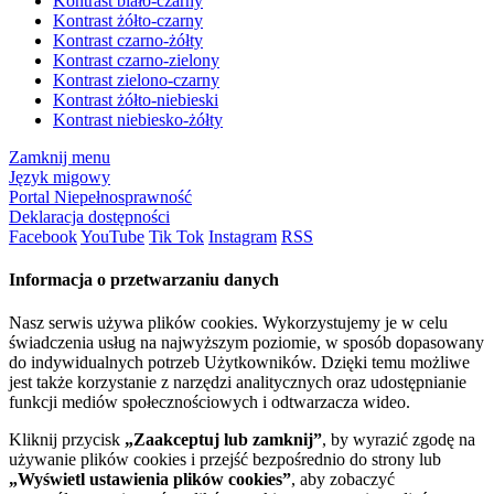
Kontrast biało-czarny
Kontrast żółto-czarny
Kontrast czarno-żółty
Kontrast czarno-zielony
Kontrast zielono-czarny
Kontrast żółto-niebieski
Kontrast niebiesko-żółty
Zamknij menu
Język migowy
Portal Niepełnosprawność
Deklaracja dostępności
Facebook
YouTube
Tik Tok
Instagram
RSS
Informacja o przetwarzaniu danych
Nasz serwis używa plików cookies. Wykorzystujemy je w celu
świadczenia usług na najwyższym poziomie, w sposób dopasowany
do indywidualnych potrzeb Użytkowników. Dzięki temu możliwe
jest także korzystanie z narzędzi analitycznych oraz udostępnianie
funkcji mediów społecznościowych i odtwarzacza wideo.
Kliknij przycisk
„Zaakceptuj lub zamknij”
, by wyrazić zgodę na
używanie plików cookies i przejść bezpośrednio do strony lub
„Wyświetl ustawienia plików cookies”
, aby zobaczyć