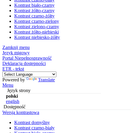
Kontrast biało-czarny
Kontrast żółto-czarny
Kontrast czarno-żółty
Kontrast czarno-zielony
Kontrast zielono-czarny
Kontrast żółto-niebieski
Kontrast niebiesko-żółty
Zamknij menu
Język migowy
Portal Niepełnosprawność
Deklaracja dostępności
ETR - tekst
Powered by
Translate
Menu
Język strony
polski
english
Dostępność
Wersja kontrastowa
Kontrast domyślny
Kontrast czarno-biały