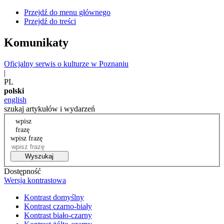
Przejdź do menu głównego
Przejdź do treści
Komunikaty
Oficjalny serwis o kulturze w Poznaniu
|
PL
polski
english
szukaj artykułów i wydarzeń
wpisz
frazę
wpisz frazę
Wyszukaj
Dostępność
Wersja kontrastowa
Kontrast domyślny
Kontrast czarno-biały
Kontrast biało-czarny