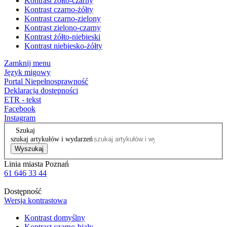
Kontrast żółto-czarny
Kontrast czarno-żółty
Kontrast czarno-zielony
Kontrast zielono-czarny
Kontrast żółto-niebieski
Kontrast niebiesko-żółty
Zamknij menu
Język migowy
Portal Niepełnosprawność
Deklaracja dostępności
ETR - tekst
Facebook
Instagram
Szukaj
szukaj artykułów i wydarzeń
Wyszukaj
Linia miasta Poznań
61 646 33 44
Dostępność
Wersja kontrastowa
Kontrast domyślny
Kontrast czarno-biały