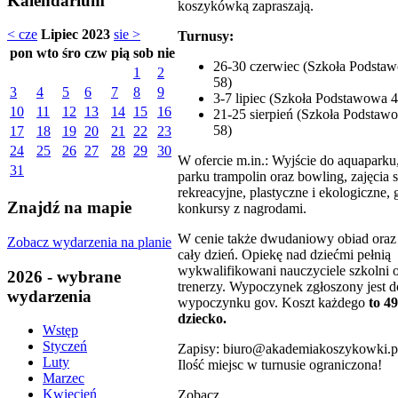
Kalendarium
koszykówką zapraszają.
< cze
Lipiec 2023
sie >
Turnusy:
pon
wto
śro
czw
pią
sob
nie
26-30 czerwiec (Szkoła Podstaw
1
2
58)
3
4
5
6
7
8
9
3-7 lipiec (Szkoła Podstawowa 4
10
11
12
13
14
15
16
21-25 sierpień (Szkoła Podstawo
58)
17
18
19
20
21
22
23
24
25
26
27
28
29
30
W ofercie m.in.: Wyjście do aquaparku,
31
parku trampolin oraz bowling, zajęcia 
rekreacyjne, plastyczne i ekologiczne, g
Znajdź na mapie
konkursy z nagrodami.
W cenie także dwudaniowy obiad oraz
Zobacz wydarzenia na planie
cały dzień. Opiekę nad dziećmi pełnią
wykwalifikowani nauczyciele szkolni 
2026 - wybrane
trenerzy. Wypoczynek zgłoszony jest d
wydarzenia
wypoczynku gov. Koszt każdego
to 49
dziecko.
Wstęp
Styczeń
Zapisy: biuro@akademiakoszykowki.p
Luty
Ilość miejsc w turnusie ograniczona!
Marzec
Kwiecień
Zobacz