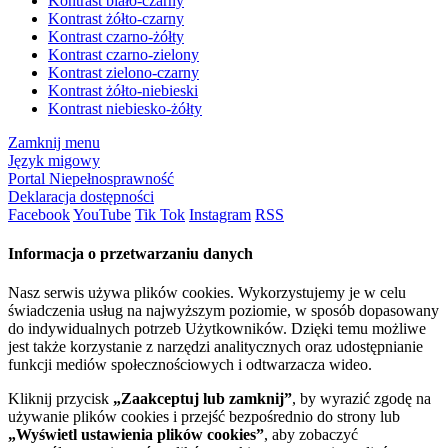
Kontrast biało-czarny
Kontrast żółto-czarny
Kontrast czarno-żółty
Kontrast czarno-zielony
Kontrast zielono-czarny
Kontrast żółto-niebieski
Kontrast niebiesko-żółty
Zamknij menu
Język migowy
Portal Niepełnosprawność
Deklaracja dostępności
Facebook
YouTube
Tik Tok
Instagram
RSS
Informacja o przetwarzaniu danych
Nasz serwis używa plików cookies. Wykorzystujemy je w celu
świadczenia usług na najwyższym poziomie, w sposób dopasowany
do indywidualnych potrzeb Użytkowników. Dzięki temu możliwe
jest także korzystanie z narzędzi analitycznych oraz udostępnianie
funkcji mediów społecznościowych i odtwarzacza wideo.
Kliknij przycisk
„Zaakceptuj lub zamknij”
, by wyrazić zgodę na
używanie plików cookies i przejść bezpośrednio do strony lub
„Wyświetl ustawienia plików cookies”
, aby zobaczyć