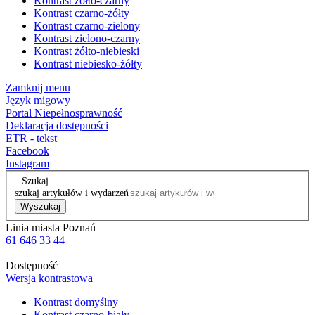
Kontrast żółto-czarny
Kontrast czarno-żółty
Kontrast czarno-zielony
Kontrast zielono-czarny
Kontrast żółto-niebieski
Kontrast niebiesko-żółty
Zamknij menu
Język migowy
Portal Niepełnosprawność
Deklaracja dostępności
ETR - tekst
Facebook
Instagram
Szukaj
szukaj artykułów i wydarzeń
Wyszukaj
Linia miasta Poznań
61 646 33 44
Dostępność
Wersja kontrastowa
Kontrast domyślny
Kontrast czarno-biały