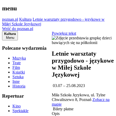
menu
poznan.pl
Kultura
Letnie warsztaty przygodowo - językowe w
Miłej Szkole Językowej
Wróć do poznan.pl
Powiększ tekst
Kultura
Menu
Polecane wydarzenia
Letnie warsztaty
Muzyka
przygodowo - językowe
Teatr
w Miłej Szkole
Film
Książki
Językowej
Sztuka
Inne
03.07 – 25.08.2023
Historia
Miła Szkoła Językowa, ul. Tylne
Repertuar
Chwaliszewo 8, Poznań
Zobacz na
mapie
Kino
Bilety płatne
Spektakle
Opis