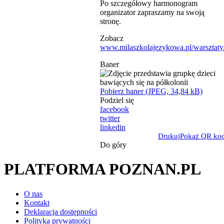
Po szczegółowy harmonogram
organizator zapraszamy na swoją
stronę.
Zobacz
www.milaszkolajezykowa.pl/warsztaty
Baner
Pobierz baner (JPEG, 34,84 kB)
Podziel się
facebook
twitter
linkedin
Drukuj
Pokaż QR ko
Do góry
PLATFORMA POZNAN.PL
O nas
Kontakt
Deklaracja dostępności
Polityka prywatności