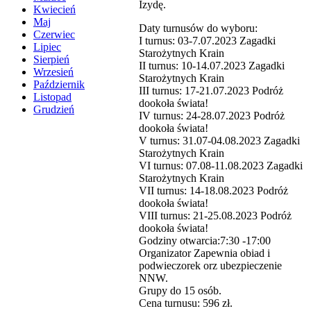
Izydę.
Kwiecień
Maj
Daty turnusów do wyboru:
Czerwiec
I turnus: 03-7.07.2023 Zagadki
Lipiec
Starożytnych Krain
Sierpień
II turnus: 10-14.07.2023 Zagadki
Wrzesień
Starożytnych Krain
Październik
III turnus: 17-21.07.2023 Podróż
Listopad
dookoła świata!
Grudzień
IV turnus: 24-28.07.2023 Podróż
dookoła świata!
V turnus: 31.07-04.08.2023 Zagadki
Starożytnych Krain
VI turnus: 07.08-11.08.2023 Zagadki
Starożytnych Krain
VII turnus: 14-18.08.2023 Podróż
dookoła świata!
VIII turnus: 21-25.08.2023 Podróż
dookoła świata!
Godziny otwarcia:7:30 -17:00
Organizator Zapewnia obiad i
podwieczorek orz ubezpieczenie
NNW.
Grupy do 15 osób.
Cena turnusu: 596 zł.