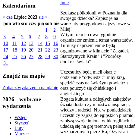
Inne
Kalendarium
Szukasz półkolonii w Poznaniu dla
< cze
Lipiec 2023
sie >
swojego dziecka? Zapisz je na
pon
wto
śro
czw
pią
sob
nie
warsztaty przygodowo - językowe w
Miłej!
1
2
W tym roku co dwa tygodnie
3
4
5
6
7
8
9
organizator zmienia temat warsztatów.
10
11
12
13
14
15
16
Turnusy naprzemiennie będą
17
18
19
20
21
22
23
organizowane w klimacie "Zagadek
Starożytnych Krain" i "Podróży
24
25
26
27
28
29
30
dookoła świata".
31
Uczestnicy będą mieli okazję
Znajdź na mapie
codziennie "odwiedzić" inny kraj,
spędzić czas na świeżym powietrzu
Zobacz wydarzenia na planie
oraz pouczyć się chińskiego i
angielskiego!
2026 - wybrane
Bogata kultura z odległych zakątków
świata dostarczy mnóstwo inspiracji,
wydarzenia
wiedzy i radości. Np. w poniedziałek
uczestnicy zajrzą do egipskich piramid,
Wstęp
zapiszą swoje imiona w hieroglifach i
Styczeń
udadzą się na grę terenową pełną zada
Luty
wyznaczonych przez Ra, Ozyrysa i
Marzec