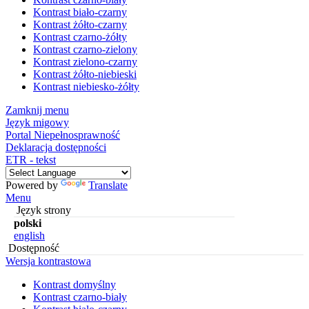
Kontrast biało-czarny
Kontrast żółto-czarny
Kontrast czarno-żółty
Kontrast czarno-zielony
Kontrast zielono-czarny
Kontrast żółto-niebieski
Kontrast niebiesko-żółty
Zamknij menu
Język migowy
Portal Niepełnosprawność
Deklaracja dostępności
ETR - tekst
Powered by
Translate
Menu
Język strony
polski
english
Dostępność
Wersja kontrastowa
Kontrast domyślny
Kontrast czarno-biały