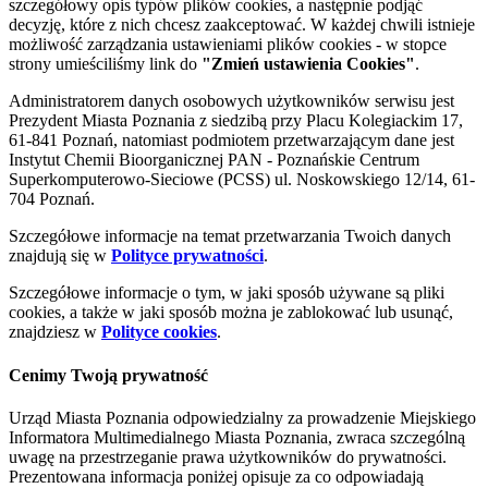
szczegółowy opis typów plików cookies, a następnie podjąć
decyzję, które z nich chcesz zaakceptować. W każdej chwili istnieje
możliwość zarządzania ustawieniami plików cookies - w stopce
strony umieściliśmy link do
"Zmień ustawienia Cookies"
.
Administratorem danych osobowych użytkowników serwisu jest
Prezydent Miasta Poznania z siedzibą przy Placu Kolegiackim 17,
61-841 Poznań, natomiast podmiotem przetwarzającym dane jest
Instytut Chemii Bioorganicznej PAN - Poznańskie Centrum
Superkomputerowo-Sieciowe (PCSS) ul. Noskowskiego 12/14, 61-
704 Poznań.
Szczegółowe informacje na temat przetwarzania Twoich danych
znajdują się w
Polityce prywatności
.
Szczegółowe informacje o tym, w jaki sposób używane są pliki
cookies, a także w jaki sposób można je zablokować lub usunąć,
znajdziesz w
Polityce cookies
.
Cenimy Twoją prywatność
Urząd Miasta Poznania odpowiedzialny za prowadzenie Miejskiego
Informatora Multimedialnego Miasta Poznania, zwraca szczególną
uwagę na przestrzeganie prawa użytkowników do prywatności.
Prezentowana informacja poniżej opisuje za co odpowiadają