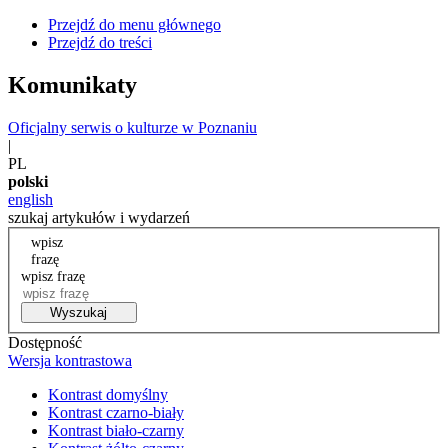
Przejdź do menu głównego
Przejdź do treści
Komunikaty
Oficjalny serwis o kulturze w Poznaniu
|
PL
polski
english
szukaj artykułów i wydarzeń
wpisz
frazę
wpisz frazę
Wyszukaj
Dostępność
Wersja kontrastowa
Kontrast domyślny
Kontrast czarno-biały
Kontrast biało-czarny