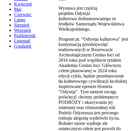
Kwiecień
Wystawa jest częścią
Maj
projektu
Odyseja
Czerwiec
kulturowa
dofinansowanego ze
Lipiec
środków Samorządu Województwa
Sierpień
Wielkopolskiego.
Wrzesień
Październik
Program pt. "Odyseja kulturowa" jest
Listopad
kontynuacją przedsięwzięć
Grudzień
realizowanych w Rezerwacie
Archeologicznym Genius loci od
2016 roku pod wspólnym tytułem
Akademia Genius loci. Głównym
celem planowanej w 2024 roku
edycji cyklu, będzie przedstawienie
tła kulturowego cywilizacji łacińskiej
inspirowane eposem Homera
"Odyseja". Tym samym uwagę
poświęcić chcemy problematyce
PODRÓŻY i ukazywaniu jej
zmiennej oraz różnorodnej roli.
Podróż Odyseusza jest pewnego
rodzaju alegorią wędrówki życia.
Bohater eposu wędruje ale
ostatecznym celem jest powrót do