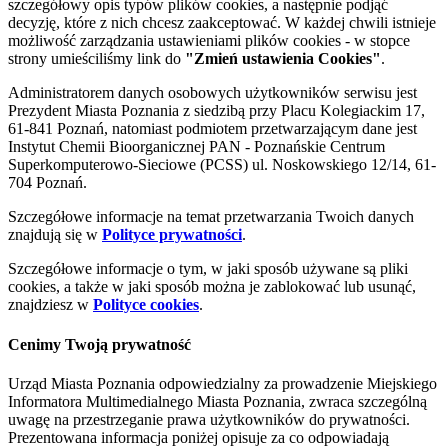
szczegółowy opis typów plików cookies, a następnie podjąć
decyzję, które z nich chcesz zaakceptować. W każdej chwili istnieje
możliwość zarządzania ustawieniami plików cookies - w stopce
strony umieściliśmy link do
"Zmień ustawienia Cookies"
.
Administratorem danych osobowych użytkowników serwisu jest
Prezydent Miasta Poznania z siedzibą przy Placu Kolegiackim 17,
61-841 Poznań, natomiast podmiotem przetwarzającym dane jest
Instytut Chemii Bioorganicznej PAN - Poznańskie Centrum
Superkomputerowo-Sieciowe (PCSS) ul. Noskowskiego 12/14, 61-
704 Poznań.
Szczegółowe informacje na temat przetwarzania Twoich danych
znajdują się w
Polityce prywatności
.
Szczegółowe informacje o tym, w jaki sposób używane są pliki
cookies, a także w jaki sposób można je zablokować lub usunąć,
znajdziesz w
Polityce cookies
.
Cenimy Twoją prywatność
Urząd Miasta Poznania odpowiedzialny za prowadzenie Miejskiego
Informatora Multimedialnego Miasta Poznania, zwraca szczególną
uwagę na przestrzeganie prawa użytkowników do prywatności.
Prezentowana informacja poniżej opisuje za co odpowiadają