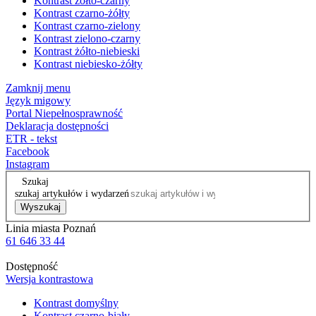
Kontrast żółto-czarny
Kontrast czarno-żółty
Kontrast czarno-zielony
Kontrast zielono-czarny
Kontrast żółto-niebieski
Kontrast niebiesko-żółty
Zamknij menu
Język migowy
Portal Niepełnosprawność
Deklaracja dostępności
ETR - tekst
Facebook
Instagram
Szukaj
szukaj artykułów i wydarzeń
Wyszukaj
Linia miasta Poznań
61 646 33 44
Dostępność
Wersja kontrastowa
Kontrast domyślny
Kontrast czarno-biały