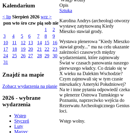
Kalendarium
Opis
Sztuka
< lip
Sierpień 2026
wrz >
Karolina Andrys (archeolog) otworzy
pon
wto
śro
czw
pią
sob
nie
wystawę zatytuowaną Kiedy
1
2
Mieszko stawiał grody.
3
4
5
6
7
8
9
Wystawa plenerowa "Kiedy Mieszko
10
11
12
13
14
15
16
stawiał grody..." ma na celu ukazanie
17
18
19
20
21
22
23
zależności czasowych między
24
25
26
27
28
29
30
wydarzeniami, które zajmowały
31
Świat w czasach panowania naszego
pierwszego władcy. Co działo się w
X wieku na Dalekim Wschodzie?
Znajdź na mapie
Czym zajmowali się w tym czasie
mieszkańcy Ameryki Południowej?
Zobacz wydarzenia na planie
Na te i inne pytania odpowiedź czeka
w plenerze Ostrowa Tumskiego w
2026 - wybrane
Poznaniu, naprzeciwko wejścia do
wydarzenia
Rezerwatu Archeologicznego Genius
loci.
Wstęp
Wstęp wolny.
Styczeń
Luty
___
Marzec