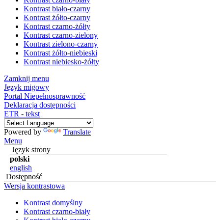
Kontrast biało-czarny
Kontrast żółto-czarny
Kontrast czarno-żółty
Kontrast czarno-zielony
Kontrast zielono-czarny
Kontrast żółto-niebieski
Kontrast niebiesko-żółty
Zamknij menu
Język migowy
Portal Niepełnosprawność
Deklaracja dostępności
ETR - tekst
Powered by
Translate
Menu
Język strony
polski
english
Dostępność
Wersja kontrastowa
Kontrast domyślny
Kontrast czarno-biały