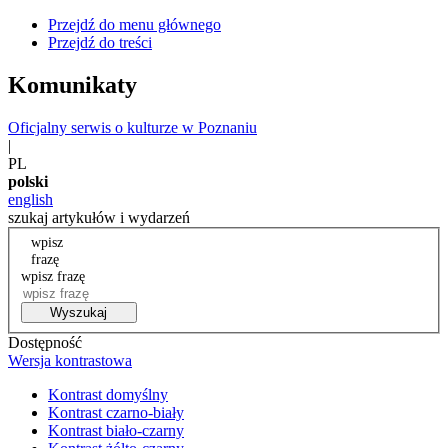
Przejdź do menu głównego
Przejdź do treści
Komunikaty
Oficjalny serwis o kulturze w Poznaniu
|
PL
polski
english
szukaj artykułów i wydarzeń
wpisz
frazę
wpisz frazę
Wyszukaj
Dostępność
Wersja kontrastowa
Kontrast domyślny
Kontrast czarno-biały
Kontrast biało-czarny