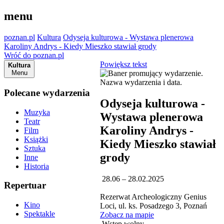
menu
poznan.pl
Kultura
Odyseja kulturowa - Wystawa plenerowa
Karoliny Andrys - Kiedy Mieszko stawiał grody
Wróć do poznan.pl
Powiększ tekst
Kultura
Menu
Polecane wydarzenia
Odyseja kulturowa -
Muzyka
Wystawa plenerowa
Teatr
Karoliny Andrys -
Film
Książki
Kiedy Mieszko stawiał
Sztuka
grody
Inne
Historia
28.06 – 28.02.2025
Repertuar
Rezerwat Archeologiczny Genius
Kino
Loci, ul. ks. Posadzego 3, Poznań
Spektakle
Zobacz na mapie
Wstęp wolny