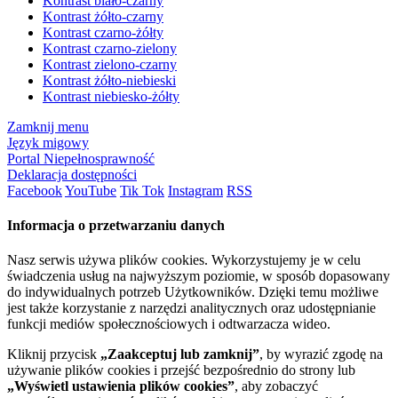
Kontrast biało-czarny
Kontrast żółto-czarny
Kontrast czarno-żółty
Kontrast czarno-zielony
Kontrast zielono-czarny
Kontrast żółto-niebieski
Kontrast niebiesko-żółty
Zamknij menu
Język migowy
Portal Niepełnosprawność
Deklaracja dostępności
Facebook
YouTube
Tik Tok
Instagram
RSS
Informacja o przetwarzaniu danych
Nasz serwis używa plików cookies. Wykorzystujemy je w celu
świadczenia usług na najwyższym poziomie, w sposób dopasowany
do indywidualnych potrzeb Użytkowników. Dzięki temu możliwe
jest także korzystanie z narzędzi analitycznych oraz udostępnianie
funkcji mediów społecznościowych i odtwarzacza wideo.
Kliknij przycisk
„Zaakceptuj lub zamknij”
, by wyrazić zgodę na
używanie plików cookies i przejść bezpośrednio do strony lub
„Wyświetl ustawienia plików cookies”
, aby zobaczyć