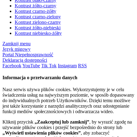
Kontrast biało-czarny
Kontrast żółto-czarny
Kontrast czarno-żółty
Kontrast czarno-zielony
Kontrast zielono-czarny
Kontrast żółto-niebieski
Kontrast niebiesko-żółty
Zamknij menu
Język migowy
Portal Niepełnosprawność
Deklaracja dostępności
Facebook
YouTube
Tik Tok
Instagram
RSS
Informacja o przetwarzaniu danych
Nasz serwis używa plików cookies. Wykorzystujemy je w celu
świadczenia usług na najwyższym poziomie, w sposób dopasowany
do indywidualnych potrzeb Użytkowników. Dzięki temu możliwe
jest także korzystanie z narzędzi analitycznych oraz udostępnianie
funkcji mediów społecznościowych i odtwarzacza wideo.
Kliknij przycisk
„Zaakceptuj lub zamknij”
, by wyrazić zgodę na
używanie plików cookies i przejść bezpośrednio do strony lub
„Wyświetl ustawienia plików cookies”
, aby zobaczyć