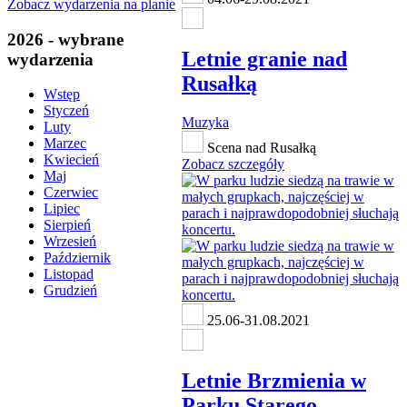
Zobacz wydarzenia na planie
2026 - wybrane
Letnie granie nad
wydarzenia
Rusałką
Wstęp
Styczeń
Muzyka
Luty
Marzec
Scena nad Rusałką
Kwiecień
Zobacz szczegóły
Maj
Czerwiec
Lipiec
Sierpień
Wrzesień
Październik
Listopad
Grudzień
25.06-31.08.2021
Letnie Brzmienia w
Parku Starego