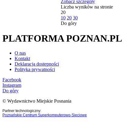
Zobacz szczegóły
Liczba wyników na stronie
20
10
20
30
Do góry
PLATFORMA POZNAN.PL
O nas
Kontakt
Deklaracja dostępności
Polityka prywatności
Facebook
Instagram
Do góry
© Wydawnictwo Miejskie Posnania
Partner technologiczny:
Poznańskie Centrum Superkomputerowo-Sieciowe