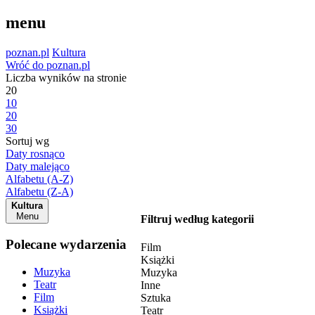
menu
poznan.pl
Kultura
Wróć do poznan.pl
Liczba wyników na stronie
20
10
20
30
Sortuj wg
Daty rosnąco
Daty malejąco
Alfabetu (A-Z)
Alfabetu (Z-A)
Kultura
Menu
Filtruj według kategorii
Polecane wydarzenia
Film
Książki
Muzyka
Muzyka
Teatr
Inne
Film
Sztuka
Książki
Teatr