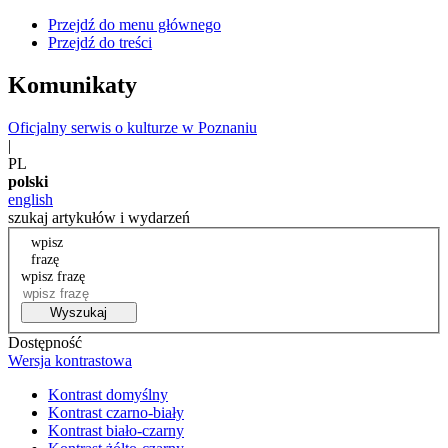
Przejdź do menu głównego
Przejdź do treści
Komunikaty
Oficjalny serwis o kulturze w Poznaniu
|
PL
polski
english
szukaj artykułów i wydarzeń
wpisz
frazę
wpisz frazę
Wyszukaj
Dostępność
Wersja kontrastowa
Kontrast domyślny
Kontrast czarno-biały
Kontrast biało-czarny