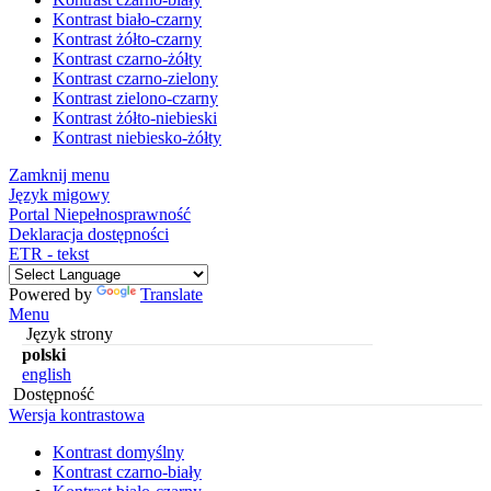
Kontrast biało-czarny
Kontrast żółto-czarny
Kontrast czarno-żółty
Kontrast czarno-zielony
Kontrast zielono-czarny
Kontrast żółto-niebieski
Kontrast niebiesko-żółty
Zamknij menu
Język migowy
Portal Niepełnosprawność
Deklaracja dostępności
ETR - tekst
Powered by
Translate
Menu
Język strony
polski
english
Dostępność
Wersja kontrastowa
Kontrast domyślny
Kontrast czarno-biały