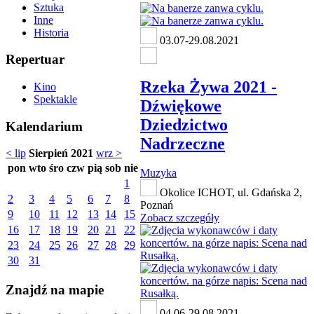
Sztuka
Inne
Historia
03.07-29.08.2021
Repertuar
Rzeka Żywa 2021 -
Kino
Spektakle
Dźwiękowe
Dziedzictwo
Kalendarium
Nadrzeczne
< lip
Sierpień 2021
wrz >
pon
wto
śro
czw
pią
sob
nie
Muzyka
1
Okolice ICHOT, ul. Gdańska 2,
2
3
4
5
6
7
8
Poznań
9
10
11
12
13
14
15
Zobacz szczegóły
16
17
18
19
20
21
22
23
24
25
26
27
28
29
30
31
Znajdź na mapie
04.06-29.08.2021