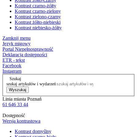
Kontrast żółto-czarny
Kontrast czarno-żółty
Kontrast czarno-zielony
Kontrast zielono-czarny
Kontrast żółto-niebieski
Kontrast niebiesko-żółty
Zamknij menu
Język migowy
Portal Niepełnosprawność
Deklaracja dostępności
ETR - tekst
Facebook
Instagram
Szukaj
szukaj artykułów i wydarzeń
Wyszukaj
Linia miasta Poznań
61 646 33 44
Dostępność
Wersja kontrastowa
Kontrast domyślny
Kontrast czarno-biały