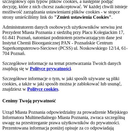
szczegółowy opis typów plików cookies, a następnie podjąć
decyzję, które z nich chcesz zaakceptować. W każdej chwili istnieje
możliwość zarządzania ustawieniami plików cookies - w stopce
strony umieściliśmy link do
"Zmień ustawienia Cookies"
.
Administratorem danych osobowych użytkowników serwisu jest
Prezydent Miasta Poznania z siedzibą przy Placu Kolegiackim 17,
61-841 Poznań, natomiast podmiotem przetwarzającym dane jest
Instytut Chemii Bioorganicznej PAN - Poznańskie Centrum
Superkomputerowo-Sieciowe (PCSS) ul. Noskowskiego 12/14, 61-
704 Poznań.
Szczegółowe informacje na temat przetwarzania Twoich danych
znajdują się w
Polityce prywatności
.
Szczegółowe informacje o tym, w jaki sposób używane są pliki
cookies, a także w jaki sposób można je zablokować lub usunąć,
znajdziesz w
Polityce cookies
.
Cenimy Twoją prywatność
Urząd Miasta Poznania odpowiedzialny za prowadzenie Miejskiego
Informatora Multimedialnego Miasta Poznania, zwraca szczególną
uwagę na przestrzeganie prawa użytkowników do prywatności.
Prezentowana informacja poniżej opisuje za co odpowiadają