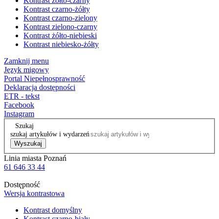
Kontrast żółto-czarny
Kontrast czarno-żółty
Kontrast czarno-zielony
Kontrast zielono-czarny
Kontrast żółto-niebieski
Kontrast niebiesko-żółty
Zamknij menu
Język migowy
Portal Niepełnosprawność
Deklaracja dostępności
ETR - tekst
Facebook
Instagram
Szukaj
szukaj artykułów i wydarzeń
Wyszukaj
Linia miasta Poznań
61 646 33 44
Dostępność
Wersja kontrastowa
Kontrast domyślny
Kontrast czarno-biały