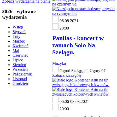
Zobacz wydarzenia na planie
2026 - wybrane
wydarzenia
06.08.2021
Wstęp
20:00
Styczeń
Luty
Panilas - koncert w
Marzec
ramach Solo Na
Kwiecień
Maj
Szelągu.
Czerwiec
Lipiec
Muzyka
Sierpień
Wrzesień
Ogród Szeląg, ul. Ugory 97
Październik
Zobacz szczegóły
Listopad
Grudzień
06.06-08.08.2021
20:00