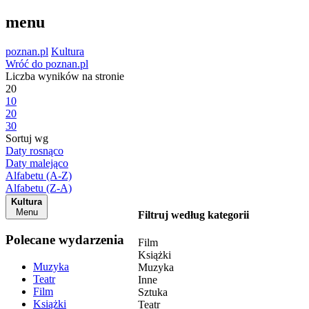
menu
poznan.pl
Kultura
Wróć do poznan.pl
Liczba wyników na stronie
20
10
20
30
Sortuj wg
Daty rosnąco
Daty malejąco
Alfabetu (A-Z)
Alfabetu (Z-A)
Kultura
Menu
Filtruj według kategorii
Polecane wydarzenia
Film
Książki
Muzyka
Muzyka
Teatr
Inne
Film
Sztuka
Książki
Teatr