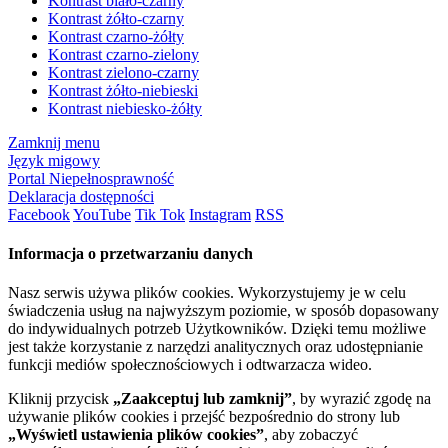
Kontrast biało-czarny
Kontrast żółto-czarny
Kontrast czarno-żółty
Kontrast czarno-zielony
Kontrast zielono-czarny
Kontrast żółto-niebieski
Kontrast niebiesko-żółty
Zamknij menu
Język migowy
Portal Niepełnosprawność
Deklaracja dostępności
Facebook
YouTube
Tik Tok
Instagram
RSS
Informacja o przetwarzaniu danych
Nasz serwis używa plików cookies. Wykorzystujemy je w celu
świadczenia usług na najwyższym poziomie, w sposób dopasowany
do indywidualnych potrzeb Użytkowników. Dzięki temu możliwe
jest także korzystanie z narzędzi analitycznych oraz udostępnianie
funkcji mediów społecznościowych i odtwarzacza wideo.
Kliknij przycisk
„Zaakceptuj lub zamknij”
, by wyrazić zgodę na
używanie plików cookies i przejść bezpośrednio do strony lub
„Wyświetl ustawienia plików cookies”
, aby zobaczyć