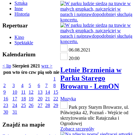
Sztuka
Inne
Historia
Repertuar
Kino
Spektakle
06.08.2021
Kalendarium
20:00
< lip
Sierpień 2021
wrz >
Letnie Brzmienia w
pon
wto
śro
czw
pią
sob
nie
Parku Starego
1
Browaru - LemON
2
3
4
5
6
7
8
9
10
11
12
13
14
15
16
17
18
19
20
21
22
Muzyka
23
24
25
26
27
28
29
Park przy Starym Browarze, ul.
30
31
Półwiejska 42, Poznań - Wejście od
skrzyżowania ulic Ratajczaka i
Ogrodowej
Znajdź na mapie
Zobacz szczegóły