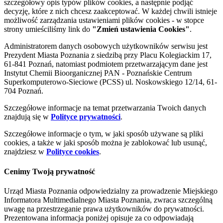
szczegółowy opis typów plików cookies, a następnie podjąć
decyzję, które z nich chcesz zaakceptować. W każdej chwili istnieje
możliwość zarządzania ustawieniami plików cookies - w stopce
strony umieściliśmy link do
"Zmień ustawienia Cookies"
.
Administratorem danych osobowych użytkowników serwisu jest
Prezydent Miasta Poznania z siedzibą przy Placu Kolegiackim 17,
61-841 Poznań, natomiast podmiotem przetwarzającym dane jest
Instytut Chemii Bioorganicznej PAN - Poznańskie Centrum
Superkomputerowo-Sieciowe (PCSS) ul. Noskowskiego 12/14, 61-
704 Poznań.
Szczegółowe informacje na temat przetwarzania Twoich danych
znajdują się w
Polityce prywatności
.
Szczegółowe informacje o tym, w jaki sposób używane są pliki
cookies, a także w jaki sposób można je zablokować lub usunąć,
znajdziesz w
Polityce cookies
.
Cenimy Twoją prywatność
Urząd Miasta Poznania odpowiedzialny za prowadzenie Miejskiego
Informatora Multimedialnego Miasta Poznania, zwraca szczególną
uwagę na przestrzeganie prawa użytkowników do prywatności.
Prezentowana informacja poniżej opisuje za co odpowiadają