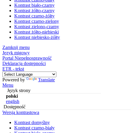
Kontrast biało-czarny
Kontrast żółto-czarny
Kontrast czarno-żółty
Kontrast czarno-zielony
Kontrast zielono-czarny
Kontrast żółto-niebieski
Kontrast niebiesko-żółty
Zamknij menu
Język migowy
Portal Niepełnosprawność
Deklaracja dostępności
ETR - tekst
Powered by
Translate
Menu
Język strony
polski
english
Dostępność
Wersja kontrastowa
Kontrast domyślny
Kontrast czarno-biały