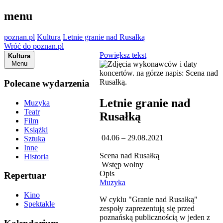
menu
poznan.pl
Kultura
Letnie granie nad Rusałką
Wróć do poznan.pl
Powiększ tekst
Kultura
Menu
Polecane wydarzenia
Letnie granie nad
Muzyka
Teatr
Rusałką
Film
Książki
04.06 – 29.08.2021
Sztuka
Inne
Scena nad Rusałką
Historia
Wstęp wolny
Opis
Repertuar
Muzyka
Kino
W cyklu "Granie nad Rusałką"
Spektakle
zespoły zaprezentują się przed
poznańską publicznością w jeden z