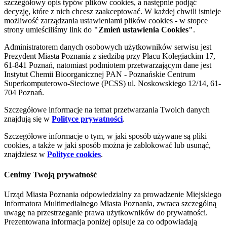
szczegółowy opis typów plików cookies, a następnie podjąć
decyzję, które z nich chcesz zaakceptować. W każdej chwili istnieje
możliwość zarządzania ustawieniami plików cookies - w stopce
strony umieściliśmy link do
"Zmień ustawienia Cookies"
.
Administratorem danych osobowych użytkowników serwisu jest
Prezydent Miasta Poznania z siedzibą przy Placu Kolegiackim 17,
61-841 Poznań, natomiast podmiotem przetwarzającym dane jest
Instytut Chemii Bioorganicznej PAN - Poznańskie Centrum
Superkomputerowo-Sieciowe (PCSS) ul. Noskowskiego 12/14, 61-
704 Poznań.
Szczegółowe informacje na temat przetwarzania Twoich danych
znajdują się w
Polityce prywatności
.
Szczegółowe informacje o tym, w jaki sposób używane są pliki
cookies, a także w jaki sposób można je zablokować lub usunąć,
znajdziesz w
Polityce cookies
.
Cenimy Twoją prywatność
Urząd Miasta Poznania odpowiedzialny za prowadzenie Miejskiego
Informatora Multimedialnego Miasta Poznania, zwraca szczególną
uwagę na przestrzeganie prawa użytkowników do prywatności.
Prezentowana informacja poniżej opisuje za co odpowiadają