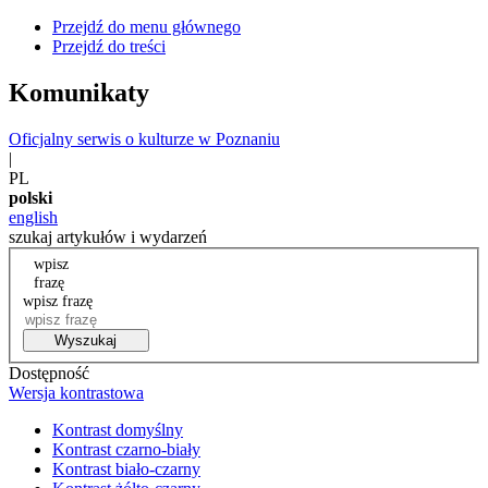
Przejdź do menu głównego
Przejdź do treści
Komunikaty
Oficjalny serwis o kulturze w Poznaniu
|
PL
polski
english
szukaj artykułów i wydarzeń
wpisz
frazę
wpisz frazę
Wyszukaj
Dostępność
Wersja kontrastowa
Kontrast domyślny
Kontrast czarno-biały
Kontrast biało-czarny