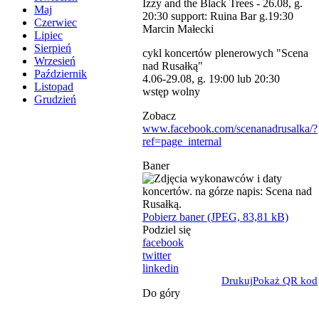
Izzy and the Black Trees - 26.08, g.
Maj
20:30 support: Ruina Bar g.19:30
Czerwiec
Marcin Małecki
Lipiec
Sierpień
cykl koncertów plenerowych "Scena
Wrzesień
nad Rusałką"
Październik
4.06-29.08, g. 19:00 lub 20:30
Listopad
wstęp wolny
Grudzień
Zobacz
www.facebook.com/scenanadrusalka/?
ref=page_internal
Baner
Pobierz baner (JPEG, 83,81 kB)
Podziel się
facebook
twitter
linkedin
Drukuj
Pokaż QR kod
Do góry