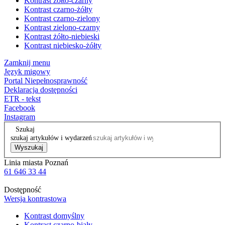
Kontrast żółto-czarny
Kontrast czarno-żółty
Kontrast czarno-zielony
Kontrast zielono-czarny
Kontrast żółto-niebieski
Kontrast niebiesko-żółty
Zamknij menu
Język migowy
Portal Niepełnosprawność
Deklaracja dostępności
ETR - tekst
Facebook
Instagram
Szukaj
szukaj artykułów i wydarzeń
Wyszukaj
Linia miasta Poznań
61 646 33 44
Dostępność
Wersja kontrastowa
Kontrast domyślny
Kontrast czarno-biały