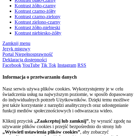
Kontrast biało-czarny
Kontrast żółto-czarny
Kontrast czarno-żółty
Kontrast czarno-zielony
Kontrast zielono-czarny
Kontrast żółto-niebieski
Kontrast niebiesko-żółty
Zamknij menu
Język migowy
Portal Niepełnosprawność
Deklaracja dostępności
Facebook
YouTube
Tik Tok
Instagram
RSS
Informacja o przetwarzaniu danych
Nasz serwis używa plików cookies. Wykorzystujemy je w celu
świadczenia usług na najwyższym poziomie, w sposób dopasowany
do indywidualnych potrzeb Użytkowników. Dzięki temu możliwe
jest także korzystanie z narzędzi analitycznych oraz udostępnianie
funkcji mediów społecznościowych i odtwarzacza wideo.
Kliknij przycisk
„Zaakceptuj lub zamknij”
, by wyrazić zgodę na
używanie plików cookies i przejść bezpośrednio do strony lub
„Wyświetl ustawienia plików cookies”
, aby zobaczyć