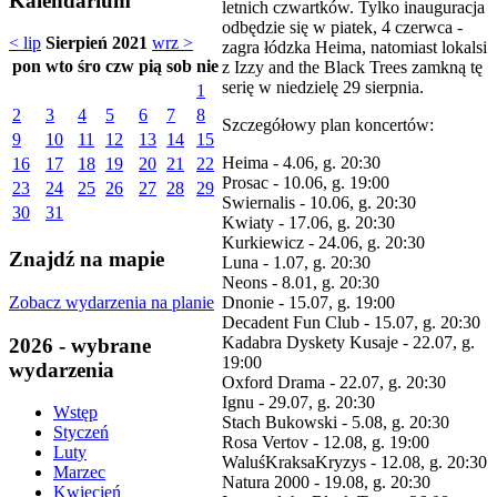
Kalendarium
letnich czwartków. Tylko inauguracja
odbędzie się w piatek, 4 czerwca -
< lip
Sierpień 2021
wrz >
zagra łódzka Heima, natomiast lokalsi
pon
wto
śro
czw
pią
sob
nie
z Izzy and the Black Trees zamkną tę
serię w niedzielę 29 sierpnia.
1
2
3
4
5
6
7
8
Szczegółowy plan koncertów:
9
10
11
12
13
14
15
Heima - 4.06, g. 20:30
16
17
18
19
20
21
22
Prosac - 10.06, g. 19:00
23
24
25
26
27
28
29
Swiernalis - 10.06, g. 20:30
30
31
Kwiaty - 17.06, g. 20:30
Kurkiewicz - 24.06, g. 20:30
Znajdź na mapie
Luna - 1.07, g. 20:30
Neons - 8.01, g. 20:30
Zobacz wydarzenia na planie
Dnonie - 15.07, g. 19:00
Decadent Fun Club - 15.07, g. 20:30
Kadabra Dyskety Kusaje - 22.07, g.
2026 - wybrane
19:00
wydarzenia
Oxford Drama - 22.07, g. 20:30
Ignu - 29.07, g. 20:30
Wstęp
Stach Bukowski - 5.08, g. 20:30
Styczeń
Rosa Vertov - 12.08, g. 19:00
Luty
WaluśKraksaKryzys - 12.08, g. 20:30
Marzec
Natura 2000 - 19.08, g. 20:30
Kwiecień