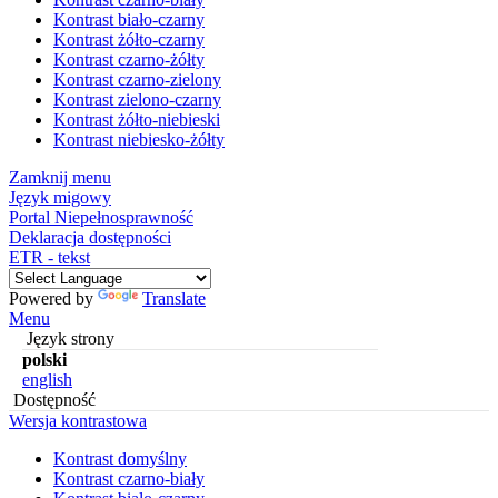
Kontrast biało-czarny
Kontrast żółto-czarny
Kontrast czarno-żółty
Kontrast czarno-zielony
Kontrast zielono-czarny
Kontrast żółto-niebieski
Kontrast niebiesko-żółty
Zamknij menu
Język migowy
Portal Niepełnosprawność
Deklaracja dostępności
ETR - tekst
Powered by
Translate
Menu
Język strony
polski
english
Dostępność
Wersja kontrastowa
Kontrast domyślny
Kontrast czarno-biały