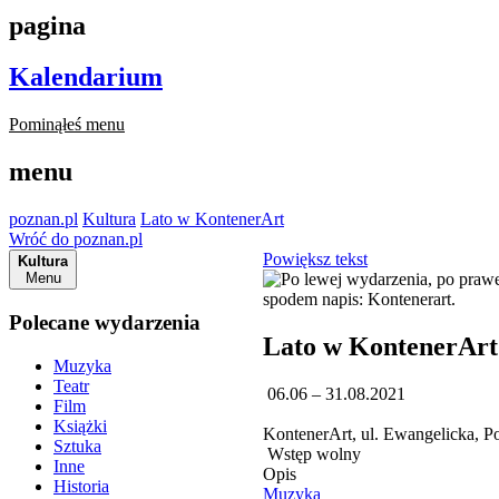
pagina
Kalendarium
Pominąłeś menu
menu
poznan.pl
Kultura
Lato w KontenerArt
Wróć do poznan.pl
Powiększ tekst
Kultura
Menu
Polecane wydarzenia
Lato w KontenerArt
Muzyka
Teatr
06.06 – 31.08.2021
Film
Książki
KontenerArt, ul. Ewangelicka, 
Sztuka
Wstęp wolny
Inne
Opis
Historia
Muzyka