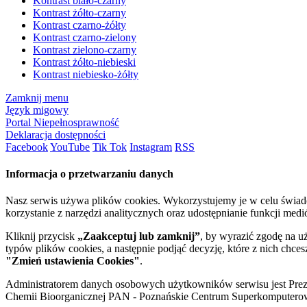
Kontrast biało-czarny
Kontrast żółto-czarny
Kontrast czarno-żółty
Kontrast czarno-zielony
Kontrast zielono-czarny
Kontrast żółto-niebieski
Kontrast niebiesko-żółty
Zamknij menu
Język migowy
Portal Niepełnosprawność
Deklaracja dostępności
Facebook
YouTube
Tik Tok
Instagram
RSS
Informacja o przetwarzaniu danych
Nasz serwis używa plików cookies. Wykorzystujemy je w celu świa
korzystanie z narzędzi analitycznych oraz udostępnianie funkcji me
Kliknij przycisk
„Zaakceptuj lub zamknij”
, by wyrazić zgodę na u
typów plików cookies, a następnie podjąć decyzję, które z nich chce
"Zmień ustawienia Cookies"
.
Administratorem danych osobowych użytkowników serwisu jest Prezyd
Chemii Bioorganicznej PAN - Poznańskie Centrum Superkomputerow