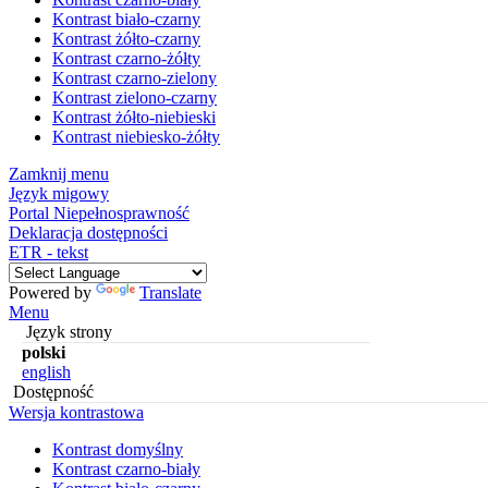
Kontrast biało-czarny
Kontrast żółto-czarny
Kontrast czarno-żółty
Kontrast czarno-zielony
Kontrast zielono-czarny
Kontrast żółto-niebieski
Kontrast niebiesko-żółty
Zamknij menu
Język migowy
Portal Niepełnosprawność
Deklaracja dostępności
ETR - tekst
Powered by
Translate
Menu
Język strony
polski
english
Dostępność
Wersja kontrastowa
Kontrast domyślny
Kontrast czarno-biały