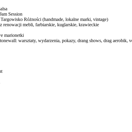
alsa
 Jam Session
- Targowisko Różności (handmade, lokalne marki, vintage)
 renowacji mebli, farbiarskie, kuglarskie, krawieckie
e marionetki
tonewall: warsztaty, wydarzenia, pokazy, drang shows, drag aerobik, v
nt
a