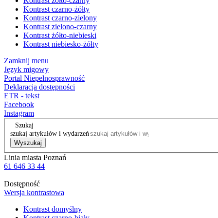
Kontrast żółto-czarny
Kontrast czarno-żółty
Kontrast czarno-zielony
Kontrast zielono-czarny
Kontrast żółto-niebieski
Kontrast niebiesko-żółty
Zamknij menu
Język migowy
Portal Niepełnosprawność
Deklaracja dostępności
ETR - tekst
Facebook
Instagram
Szukaj
szukaj artykułów i wydarzeń
Wyszukaj
Linia miasta Poznań
61 646 33 44
Dostępność
Wersja kontrastowa
Kontrast domyślny
Kontrast czarno-biały