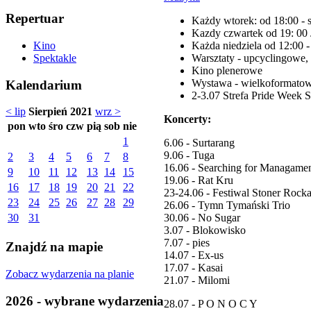
Repertuar
Każdy wtorek: od 18:00 - s
Kazdy czwartek od 19: 00
Każda niedziela od 12:00 
Kino
Warsztaty - upcyclingowe, z
Spektakle
Kino plenerowe
Wystawa - wielkoformatow
Kalendarium
2-3.07 Strefa Pride Week S
< lip
Sierpień 2021
wrz >
Koncerty:
pon
wto
śro
czw
pią
sob
nie
1
6.06 - Surtarang
9.06 - Tuga
2
3
4
5
6
7
8
16.06 - Searching for Managame
9
10
11
12
13
14
15
19.06 - Rat Kru
16
17
18
19
20
21
22
23-24.06 - Festiwal Stoner Rock
23
24
25
26
27
28
29
26.06 - Tymn Tymański Trio
30.06 - No Sugar
30
31
3.07 - Blokowisko
7.07 - pies
Znajdź na mapie
14.07 - Ex-us
17.07 - Kasai
Zobacz wydarzenia na planie
21.07 - Milomi
2026 - wybrane wydarzenia
28.07 - P O N O C Y