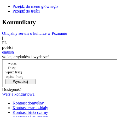
Przejdź do menu głównego
Przejdź do treści
Komunikaty
Oficjalny serwis o kulturze w Poznaniu
|
PL
polski
english
szukaj artykułów i wydarzeń
wpisz
frazę
wpisz frazę
Wyszukaj
Dostępność
Wersja kontrastowa
Kontrast domyślny
Kontrast czarno-biały
Kontrast biało-czarny