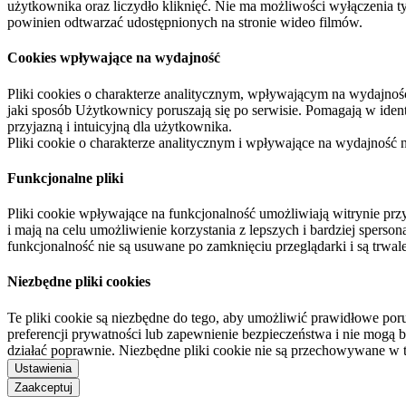
użytkownika oraz liczydło kliknięć. Nie ma możliwości wyłączenia t
powinien odtwarzać udostępnionych na stronie wideo filmów.
Cookies wpływające na wydajność
Pliki cookies o charakterze analitycznym, wpływającym na wydajność zb
jaki sposób Użytkownicy poruszają się po serwisie. Pomagają w ide
przyjazną i intuicyjną dla użytkownika.
Pliki cookie o charakterze analitycznym i wpływające na wydajność
Funkcjonalne pliki
Pliki cookie wpływające na funkcjonalność umożliwiają witrynie p
i mają na celu umożliwienie korzystania z lepszych i bardziej sperso
funkcjonalność nie są usuwane po zamknięciu przeglądarki i są trw
Niezbędne pliki cookies
Te pliki cookie są niezbędne do tego, aby umożliwić prawidłowe poru
preferencji prywatności lub zapewnienie bezpieczeństwa i nie mogą b
działać poprawnie. Niezbędne pliki cookie nie są przechowywane w 
Ustawienia
Zaakceptuj