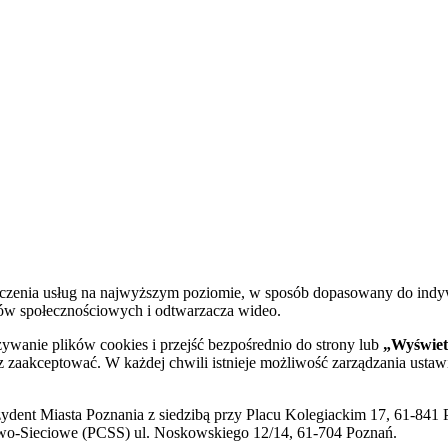
dczenia usług na najwyższym poziomie, w sposób dopasowany do indy
diów społecznościowych i odtwarzacza wideo.
żywanie plików cookies i przejść bezpośrednio do strony lub
„Wyświetl
sz zaakceptować. W każdej chwili istnieje możliwość zarządzania ustaw
ent Miasta Poznania z siedzibą przy Placu Kolegiackim 17, 61-841 P
o-Sieciowe (PCSS) ul. Noskowskiego 12/14, 61-704 Poznań.