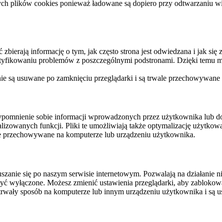
ych plików cookies ponieważ ładowane są dopiero przy odtwarzaniu wid
ierają informację o tym, jak często strona jest odwiedzana i jak się z 
ntyfikowaniu problemów z poszczególnymi podstronami. Dzięki temu mo
 nie są usuwane po zamknięciu przeglądarki i są trwale przechowywane
rzypomnienie sobie informacji wprowadzonych przez użytkownika lub 
nalizowanych funkcji. Pliki te umożliwiają także optymalizację użytko
ale przechowywane na komputerze lub urządzeniu użytkownika.
szanie się po naszym serwisie internetowym. Pozwalają na działanie ni
yć wyłączone. Możesz zmienić ustawienia przeglądarki, aby zablokować
trwały sposób na komputerze lub innym urządzeniu użytkownika i są u