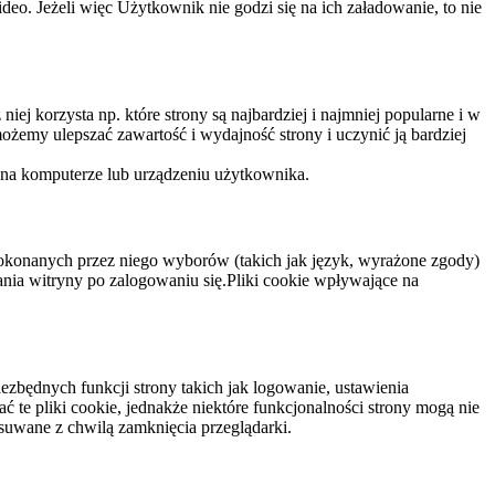
eo. Jeżeli więc Użytkownik nie godzi się na ich załadowanie, to nie
niej korzysta np. które strony są najbardziej i najmniej popularne i w
żemy ulepszać zawartość i wydajność strony i uczynić ją bardziej
 na komputerze lub urządzeniu użytkownika.
dokonanych przez niego wyborów (takich jak język, wyrażone zgody)
wania witryny po zalogowaniu się.Pliki cookie wpływające na
ezbędnych funkcji strony takich jak logowanie, ustawienia
 te pliki cookie, jednakże niektóre funkcjonalności strony mogą nie
suwane z chwilą zamknięcia przeglądarki.