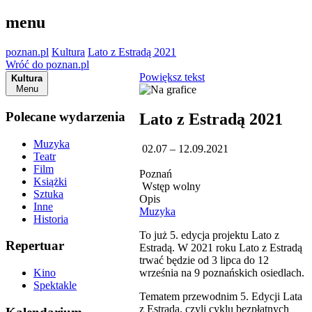
menu
poznan.pl
Kultura
Lato z Estradą 2021
Wróć do poznan.pl
Powiększ tekst
Kultura
Menu
Polecane wydarzenia
Lato z Estradą 2021
Muzyka
02.07 – 12.09.2021
Teatr
Film
Poznań
Książki
Wstęp wolny
Sztuka
Opis
Inne
Muzyka
Historia
To już 5. edycja projektu Lato z
Repertuar
Estradą. W 2021 roku Lato z Estradą
trwać będzie od 3 lipca do 12
września na 9 poznańskich osiedlach.
Kino
Spektakle
Tematem przewodnim 5. Edycji Lata
z Estradą, czyli cyklu bezpłatnych