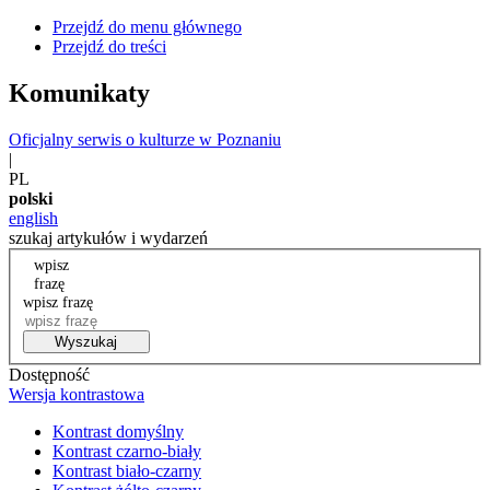
Przejdź do menu głównego
Przejdź do treści
Komunikaty
Oficjalny serwis o kulturze w Poznaniu
|
PL
polski
english
szukaj artykułów i wydarzeń
wpisz
frazę
wpisz frazę
Wyszukaj
Dostępność
Wersja kontrastowa
Kontrast domyślny
Kontrast czarno-biały
Kontrast biało-czarny