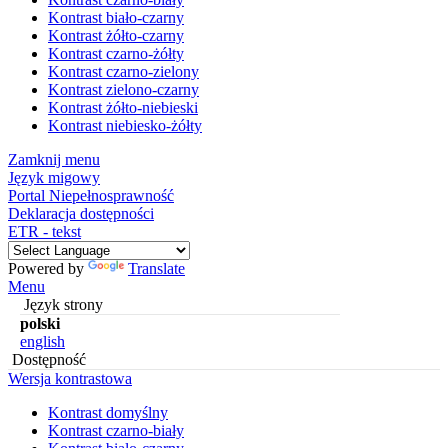
Kontrast biało-czarny
Kontrast żółto-czarny
Kontrast czarno-żółty
Kontrast czarno-zielony
Kontrast zielono-czarny
Kontrast żółto-niebieski
Kontrast niebiesko-żółty
Zamknij menu
Język migowy
Portal Niepełnosprawność
Deklaracja dostępności
ETR - tekst
Powered by
Translate
Menu
Język strony
polski
english
Dostępność
Wersja kontrastowa
Kontrast domyślny
Kontrast czarno-biały