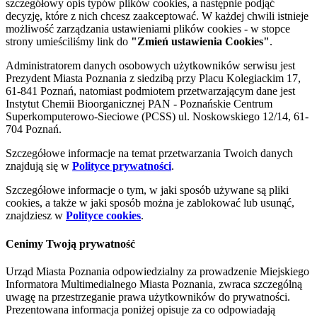
szczegółowy opis typów plików cookies, a następnie podjąć
decyzję, które z nich chcesz zaakceptować. W każdej chwili istnieje
możliwość zarządzania ustawieniami plików cookies - w stopce
strony umieściliśmy link do
"Zmień ustawienia Cookies"
.
Administratorem danych osobowych użytkowników serwisu jest
Prezydent Miasta Poznania z siedzibą przy Placu Kolegiackim 17,
61-841 Poznań, natomiast podmiotem przetwarzającym dane jest
Instytut Chemii Bioorganicznej PAN - Poznańskie Centrum
Superkomputerowo-Sieciowe (PCSS) ul. Noskowskiego 12/14, 61-
704 Poznań.
Szczegółowe informacje na temat przetwarzania Twoich danych
znajdują się w
Polityce prywatności
.
Szczegółowe informacje o tym, w jaki sposób używane są pliki
cookies, a także w jaki sposób można je zablokować lub usunąć,
znajdziesz w
Polityce cookies
.
Cenimy Twoją prywatność
Urząd Miasta Poznania odpowiedzialny za prowadzenie Miejskiego
Informatora Multimedialnego Miasta Poznania, zwraca szczególną
uwagę na przestrzeganie prawa użytkowników do prywatności.
Prezentowana informacja poniżej opisuje za co odpowiadają