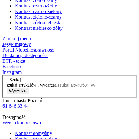
Kontrast żółto-czarny
Kontrast czarno-żółty
Kontrast czarno-zielony
Kontrast zielono-czarny
Kontrast żółto-niebieski
Kontrast niebiesko-żółty
Zamknij menu
Język migowy
Portal Niepełnosprawność
Deklaracja dostępności
ETR - tekst
Facebook
Instagram
Szukaj
szukaj artykułów i wydarzeń
Wyszukaj
Linia miasta Poznań
61 646 33 44
Dostępność
Wersja kontrastowa
Kontrast domyślny
Kontrast czarno-biały