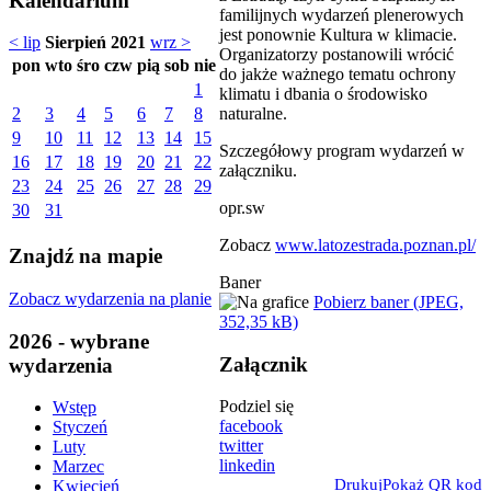
Kalendarium
familijnych wydarzeń plenerowych
jest ponownie Kultura w klimacie.
< lip
Sierpień 2021
wrz >
Organizatorzy postanowili wrócić
pon
wto
śro
czw
pią
sob
nie
do jakże ważnego tematu ochrony
1
klimatu i dbania o środowisko
naturalne.
2
3
4
5
6
7
8
9
10
11
12
13
14
15
Szczegółowy program wydarzeń w
16
17
18
19
20
21
22
załączniku.
23
24
25
26
27
28
29
opr.sw
30
31
Zobacz
www.latozestrada.poznan.pl/
Znajdź na mapie
Baner
Zobacz wydarzenia na planie
Pobierz baner (JPEG,
352,35 kB)
2026 - wybrane
Załącznik
wydarzenia
Podziel się
Wstęp
facebook
Styczeń
twitter
Luty
linkedin
Marzec
Drukuj
Pokaż QR kod
Kwiecień