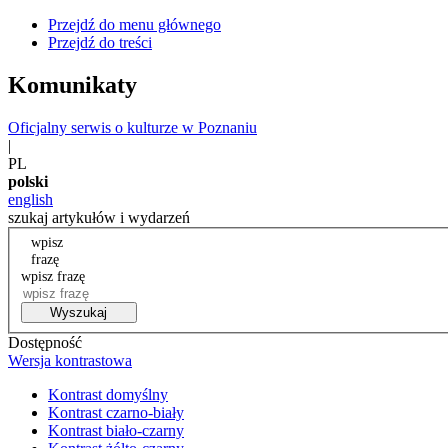
Przejdź do menu głównego
Przejdź do treści
Komunikaty
Oficjalny serwis o kulturze w Poznaniu
|
PL
polski
english
szukaj artykułów i wydarzeń
wpisz
frazę
wpisz frazę
Wyszukaj
Dostępność
Wersja kontrastowa
Kontrast domyślny
Kontrast czarno-biały
Kontrast biało-czarny