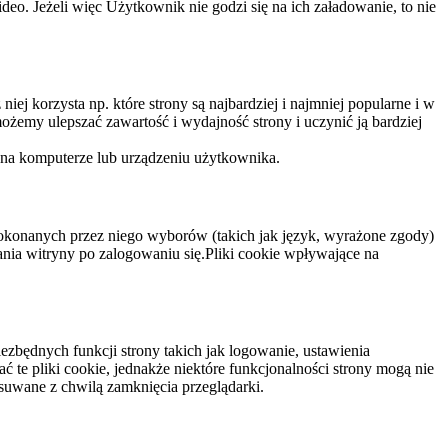
eo. Jeżeli więc Użytkownik nie godzi się na ich załadowanie, to nie
niej korzysta np. które strony są najbardziej i najmniej popularne i w
żemy ulepszać zawartość i wydajność strony i uczynić ją bardziej
 na komputerze lub urządzeniu użytkownika.
dokonanych przez niego wyborów (takich jak język, wyrażone zgody)
wania witryny po zalogowaniu się.Pliki cookie wpływające na
ezbędnych funkcji strony takich jak logowanie, ustawienia
 te pliki cookie, jednakże niektóre funkcjonalności strony mogą nie
suwane z chwilą zamknięcia przeglądarki.