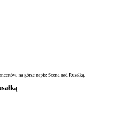
usałką