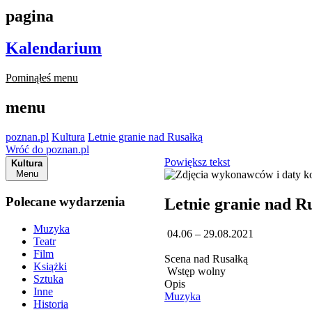
pagina
Kalendarium
Pominąłeś menu
menu
poznan.pl
Kultura
Letnie granie nad Rusałką
Wróć do poznan.pl
Powiększ tekst
Kultura
Menu
Polecane wydarzenia
Letnie granie nad R
Muzyka
04.06 – 29.08.2021
Teatr
Film
Scena nad Rusałką
Książki
Wstęp wolny
Sztuka
Opis
Inne
Muzyka
Historia