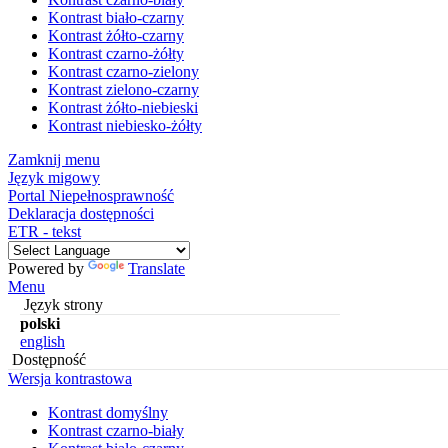
Kontrast biało-czarny
Kontrast żółto-czarny
Kontrast czarno-żółty
Kontrast czarno-zielony
Kontrast zielono-czarny
Kontrast żółto-niebieski
Kontrast niebiesko-żółty
Zamknij menu
Język migowy
Portal Niepełnosprawność
Deklaracja dostępności
ETR - tekst
Powered by
Translate
Menu
Język strony
polski
english
Dostępność
Wersja kontrastowa
Kontrast domyślny
Kontrast czarno-biały