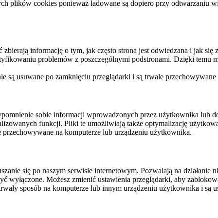
ych plików cookies ponieważ ładowane są dopiero przy odtwarzaniu wid
ierają informację o tym, jak często strona jest odwiedzana i jak się z 
ntyfikowaniu problemów z poszczególnymi podstronami. Dzięki temu mo
 nie są usuwane po zamknięciu przeglądarki i są trwale przechowywane
rzypomnienie sobie informacji wprowadzonych przez użytkownika lub 
nalizowanych funkcji. Pliki te umożliwiają także optymalizację użytko
ale przechowywane na komputerze lub urządzeniu użytkownika.
szanie się po naszym serwisie internetowym. Pozwalają na działanie ni
yć wyłączone. Możesz zmienić ustawienia przeglądarki, aby zablokować
trwały sposób na komputerze lub innym urządzeniu użytkownika i są u