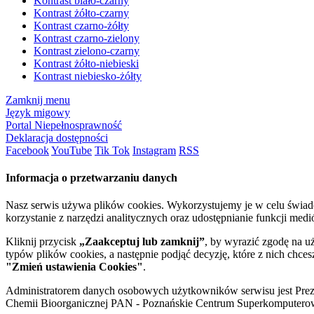
Kontrast biało-czarny
Kontrast żółto-czarny
Kontrast czarno-żółty
Kontrast czarno-zielony
Kontrast zielono-czarny
Kontrast żółto-niebieski
Kontrast niebiesko-żółty
Zamknij menu
Język migowy
Portal Niepełnosprawność
Deklaracja dostępności
Facebook
YouTube
Tik Tok
Instagram
RSS
Informacja o przetwarzaniu danych
Nasz serwis używa plików cookies. Wykorzystujemy je w celu świa
korzystanie z narzędzi analitycznych oraz udostępnianie funkcji me
Kliknij przycisk
„Zaakceptuj lub zamknij”
, by wyrazić zgodę na u
typów plików cookies, a następnie podjąć decyzję, które z nich chce
"Zmień ustawienia Cookies"
.
Administratorem danych osobowych użytkowników serwisu jest Prezyd
Chemii Bioorganicznej PAN - Poznańskie Centrum Superkomputerow