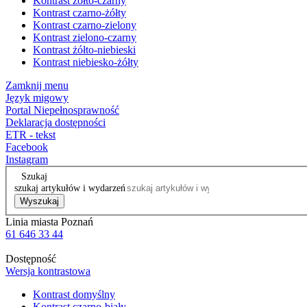
Kontrast żółto-czarny
Kontrast czarno-żółty
Kontrast czarno-zielony
Kontrast zielono-czarny
Kontrast żółto-niebieski
Kontrast niebiesko-żółty
Zamknij menu
Język migowy
Portal Niepełnosprawność
Deklaracja dostępności
ETR - tekst
Facebook
Instagram
Szukaj
szukaj artykułów i wydarzeń
Wyszukaj
Linia miasta Poznań
61 646 33 44
Dostępność
Wersja kontrastowa
Kontrast domyślny
Kontrast czarno-biały