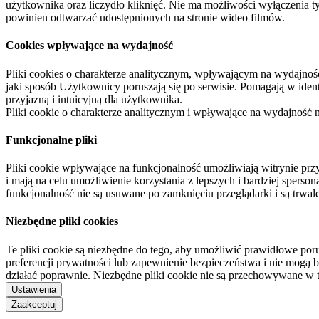
użytkownika oraz liczydło kliknięć. Nie ma możliwości wyłączenia t
powinien odtwarzać udostępnionych na stronie wideo filmów.
Cookies wpływające na wydajność
Pliki cookies o charakterze analitycznym, wpływającym na wydajność zb
jaki sposób Użytkownicy poruszają się po serwisie. Pomagają w ide
przyjazną i intuicyjną dla użytkownika.
Pliki cookie o charakterze analitycznym i wpływające na wydajność
Funkcjonalne pliki
Pliki cookie wpływające na funkcjonalność umożliwiają witrynie p
i mają na celu umożliwienie korzystania z lepszych i bardziej sperso
funkcjonalność nie są usuwane po zamknięciu przeglądarki i są trw
Niezbędne pliki cookies
Te pliki cookie są niezbędne do tego, aby umożliwić prawidłowe poru
preferencji prywatności lub zapewnienie bezpieczeństwa i nie mogą b
działać poprawnie. Niezbędne pliki cookie nie są przechowywane w 
Ustawienia
Zaakceptuj