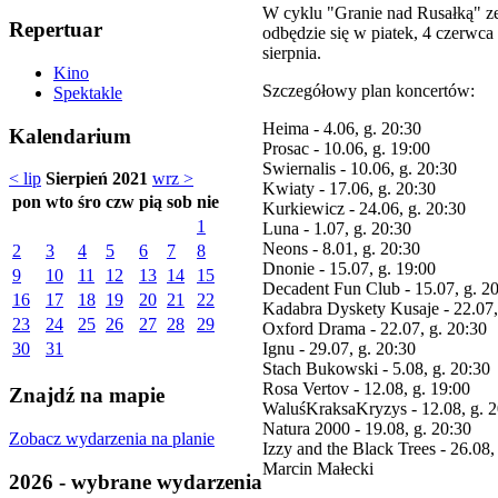
W cyklu "Granie nad Rusałką" zes
Repertuar
odbędzie się w piatek, 4 czerwca 
sierpnia.
Kino
Szczegółowy plan koncertów:
Spektakle
Heima - 4.06, g. 20:30
Kalendarium
Prosac - 10.06, g. 19:00
Swiernalis - 10.06, g. 20:30
< lip
Sierpień 2021
wrz >
Kwiaty - 17.06, g. 20:30
pon
wto
śro
czw
pią
sob
nie
Kurkiewicz - 24.06, g. 20:30
1
Luna - 1.07, g. 20:30
Neons - 8.01, g. 20:30
2
3
4
5
6
7
8
Dnonie - 15.07, g. 19:00
9
10
11
12
13
14
15
Decadent Fun Club - 15.07, g. 2
16
17
18
19
20
21
22
Kadabra Dyskety Kusaje - 22.07,
23
24
25
26
27
28
29
Oxford Drama - 22.07, g. 20:30
Ignu - 29.07, g. 20:30
30
31
Stach Bukowski - 5.08, g. 20:30
Rosa Vertov - 12.08, g. 19:00
Znajdź na mapie
WaluśKraksaKryzys - 12.08, g. 2
Natura 2000 - 19.08, g. 20:30
Zobacz wydarzenia na planie
Izzy and the Black Trees - 26.08,
Marcin Małecki
2026 - wybrane wydarzenia