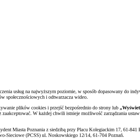
dczenia usług na najwyższym poziomie, w sposób dopasowany do indy
diów społecznościowych i odtwarzacza wideo.
żywanie plików cookies i przejść bezpośrednio do strony lub
„Wyświetl
sz zaakceptować. W każdej chwili istnieje możliwość zarządzania ustaw
ent Miasta Poznania z siedzibą przy Placu Kolegiackim 17, 61-841 P
o-Sieciowe (PCSS) ul. Noskowskiego 12/14, 61-704 Poznań.