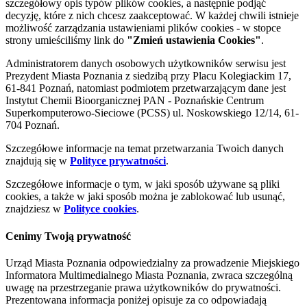
szczegółowy opis typów plików cookies, a następnie podjąć
decyzję, które z nich chcesz zaakceptować. W każdej chwili istnieje
możliwość zarządzania ustawieniami plików cookies - w stopce
strony umieściliśmy link do
"Zmień ustawienia Cookies"
.
Administratorem danych osobowych użytkowników serwisu jest
Prezydent Miasta Poznania z siedzibą przy Placu Kolegiackim 17,
61-841 Poznań, natomiast podmiotem przetwarzającym dane jest
Instytut Chemii Bioorganicznej PAN - Poznańskie Centrum
Superkomputerowo-Sieciowe (PCSS) ul. Noskowskiego 12/14, 61-
704 Poznań.
Szczegółowe informacje na temat przetwarzania Twoich danych
znajdują się w
Polityce prywatności
.
Szczegółowe informacje o tym, w jaki sposób używane są pliki
cookies, a także w jaki sposób można je zablokować lub usunąć,
znajdziesz w
Polityce cookies
.
Cenimy Twoją prywatność
Urząd Miasta Poznania odpowiedzialny za prowadzenie Miejskiego
Informatora Multimedialnego Miasta Poznania, zwraca szczególną
uwagę na przestrzeganie prawa użytkowników do prywatności.
Prezentowana informacja poniżej opisuje za co odpowiadają