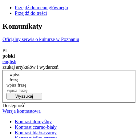
Przejdź do menu głównego
Przejdź do treści
Komunikaty
Oficjalny serwis o kulturze w Poznaniu
|
PL
polski
english
szukaj artykułów i wydarzeń
wpisz
frazę
wpisz frazę
Wyszukaj
Dostępność
Wersja kontrastowa
Kontrast domyślny
Kontrast czarno-biały
Kontrast biało-czarny