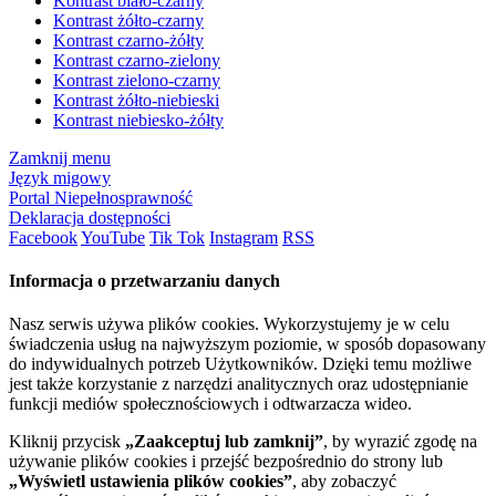
Kontrast biało-czarny
Kontrast żółto-czarny
Kontrast czarno-żółty
Kontrast czarno-zielony
Kontrast zielono-czarny
Kontrast żółto-niebieski
Kontrast niebiesko-żółty
Zamknij menu
Język migowy
Portal Niepełnosprawność
Deklaracja dostępności
Facebook
YouTube
Tik Tok
Instagram
RSS
Informacja o przetwarzaniu danych
Nasz serwis używa plików cookies. Wykorzystujemy je w celu
świadczenia usług na najwyższym poziomie, w sposób dopasowany
do indywidualnych potrzeb Użytkowników. Dzięki temu możliwe
jest także korzystanie z narzędzi analitycznych oraz udostępnianie
funkcji mediów społecznościowych i odtwarzacza wideo.
Kliknij przycisk
„Zaakceptuj lub zamknij”
, by wyrazić zgodę na
używanie plików cookies i przejść bezpośrednio do strony lub
„Wyświetl ustawienia plików cookies”
, aby zobaczyć