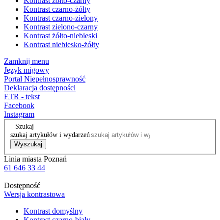
Kontrast żółto-czarny
Kontrast czarno-żółty
Kontrast czarno-zielony
Kontrast zielono-czarny
Kontrast żółto-niebieski
Kontrast niebiesko-żółty
Zamknij menu
Język migowy
Portal Niepełnosprawność
Deklaracja dostępności
ETR - tekst
Facebook
Instagram
Szukaj
szukaj artykułów i wydarzeń
Wyszukaj
Linia miasta Poznań
61 646 33 44
Dostępność
Wersja kontrastowa
Kontrast domyślny
Kontrast czarno-biały