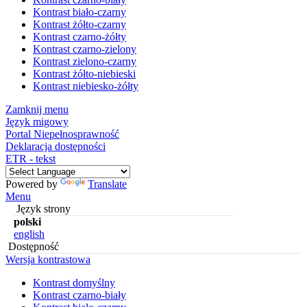
Kontrast biało-czarny
Kontrast żółto-czarny
Kontrast czarno-żółty
Kontrast czarno-zielony
Kontrast zielono-czarny
Kontrast żółto-niebieski
Kontrast niebiesko-żółty
Zamknij menu
Język migowy
Portal Niepełnosprawność
Deklaracja dostępności
ETR - tekst
Powered by
Translate
Menu
Język strony
polski
english
Dostępność
Wersja kontrastowa
Kontrast domyślny
Kontrast czarno-biały