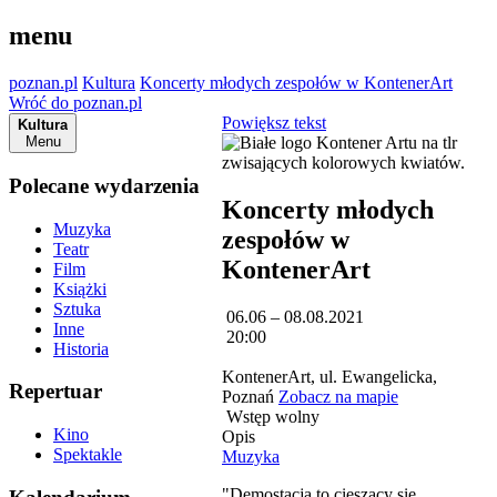
menu
poznan.pl
Kultura
Koncerty młodych zespołów w KontenerArt
Wróć do poznan.pl
Powiększ tekst
Kultura
Menu
Polecane wydarzenia
Koncerty młodych
Muzyka
zespołów w
Teatr
KontenerArt
Film
Książki
Sztuka
06.06 – 08.08.2021
Inne
20:00
Historia
KontenerArt, ul. Ewangelicka,
Repertuar
Poznań
Zobacz na mapie
Wstęp wolny
Kino
Opis
Spektakle
Muzyka
"Demostacja to cieszący się