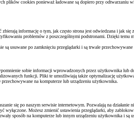
ych plików cookies ponieważ ładowane są dopiero przy odtwarzaniu wid
ierają informację o tym, jak często strona jest odwiedzana i jak się z 
ntyfikowaniu problemów z poszczególnymi podstronami. Dzięki temu mo
 nie są usuwane po zamknięciu przeglądarki i są trwale przechowywane
rzypomnienie sobie informacji wprowadzonych przez użytkownika lub 
nalizowanych funkcji. Pliki te umożliwiają także optymalizację użytko
ale przechowywane na komputerze lub urządzeniu użytkownika.
szanie się po naszym serwisie internetowym. Pozwalają na działanie ni
yć wyłączone. Możesz zmienić ustawienia przeglądarki, aby zablokować
trwały sposób na komputerze lub innym urządzeniu użytkownika i są u