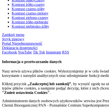
Kontrast biało-czarny
Kontrast żółto-czarny
Kontrast czarno-żółty
Kontrast czarno-zielony
Kontrast zielono-czarny
Kontrast żółto-niebieski
Kontrast niebiesko-żółty
Zamknij menu
Język migowy
Portal Niepełnosprawność
Deklaracja dostępności
Facebook
YouTube
Tik Tok
Instagram
RSS
Informacja o przetwarzaniu danych
Nasz serwis używa plików cookies. Wykorzystujemy je w celu świa
korzystanie z narzędzi analitycznych oraz udostępnianie funkcji me
Kliknij przycisk
„Zaakceptuj lub zamknij”
, by wyrazić zgodę na u
typów plików cookies, a następnie podjąć decyzję, które z nich chce
"Zmień ustawienia Cookies"
.
Administratorem danych osobowych użytkowników serwisu jest Prezyd
Chemii Bioorganicznej PAN - Poznańskie Centrum Superkomputerow