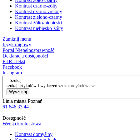
Kontrast żółto-czarny
Kontrast czarno-żółty
Kontrast czarno-zielony
Kontrast zielono-czarny
Kontrast żółto-niebieski
Kontrast niebiesko-żółty
Zamknij menu
Język migowy
Portal Niepełnosprawność
Deklaracja dostępności
ETR - tekst
Facebook
Instagram
Szukaj
szukaj artykułów i wydarzeń
Wyszukaj
Linia miasta Poznań
61 646 33 44
Dostępność
Wersja kontrastowa
Kontrast domyślny
Kontrast czarno-biały