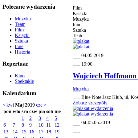
Polecane wydarzenia
Film
Książki
Muzyka
Muzyka
Teatr
Inne
Film
Sztuka
Książki
Teatr
Sztuka
Inne
Historia
04.05.2019
Repertuar
19:00
Wojciech Hoffmann -
Kino
Spektakle
Muzyka
Kalendarium
Blue Note Jazz Klub, ul. K
Zobacz szczegóły
< kwi
Maj 2019
cze >
pon
wto
śro
czw
pią
sob
nie
1
2
3
4
5
04-05.05.2019
6
7
8
9
10
11
12
13
14
15
16
17
18
19