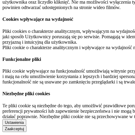
użytkownika oraz liczydło kliknięć. Nie ma możliwości wyłączenia t
powinien odtwarzać udostępnionych na stronie wideo filmów.
Cookies wpływające na wydajność
Pliki cookies o charakterze analitycznym, wpływającym na wydajność zb
jaki sposób Użytkownicy poruszają się po serwisie. Pomagają w ide
przyjazną i intuicyjną dla użytkownika.
Pliki cookie o charakterze analitycznym i wpływające na wydajność
Funkcjonalne pliki
Pliki cookie wpływające na funkcjonalność umożliwiają witrynie p
i mają na celu umożliwienie korzystania z lepszych i bardziej sperso
funkcjonalność nie są usuwane po zamknięciu przeglądarki i są trw
Niezbędne pliki cookies
Te pliki cookie są niezbędne do tego, aby umożliwić prawidłowe poru
preferencji prywatności lub zapewnienie bezpieczeństwa i nie mogą b
działać poprawnie. Niezbędne pliki cookie nie są przechowywane w 
Ustawienia
Zaakceptuj