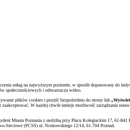
dczenia usług na najwyższym poziomie, w sposób dopasowany do indy
diów społecznościowych i odtwarzacza wideo.
żywanie plików cookies i przejść bezpośrednio do strony lub
„Wyświetl
sz zaakceptować. W każdej chwili istnieje możliwość zarządzania ustaw
ent Miasta Poznania z siedzibą przy Placu Kolegiackim 17, 61-841 P
o-Sieciowe (PCSS) ul. Noskowskiego 12/14, 61-704 Poznań.