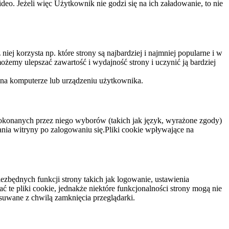
eo. Jeżeli więc Użytkownik nie godzi się na ich załadowanie, to nie
niej korzysta np. które strony są najbardziej i najmniej popularne i w
żemy ulepszać zawartość i wydajność strony i uczynić ją bardziej
 na komputerze lub urządzeniu użytkownika.
dokonanych przez niego wyborów (takich jak język, wyrażone zgody)
wania witryny po zalogowaniu się.Pliki cookie wpływające na
ezbędnych funkcji strony takich jak logowanie, ustawienia
 te pliki cookie, jednakże niektóre funkcjonalności strony mogą nie
suwane z chwilą zamknięcia przeglądarki.