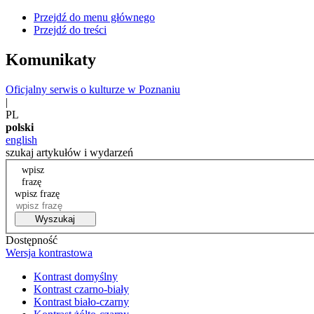
Przejdź do menu głównego
Przejdź do treści
Komunikaty
Oficjalny serwis o kulturze w Poznaniu
|
PL
polski
english
szukaj artykułów i wydarzeń
wpisz
frazę
wpisz frazę
Wyszukaj
Dostępność
Wersja kontrastowa
Kontrast domyślny
Kontrast czarno-biały
Kontrast biało-czarny