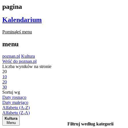
pagina
Kalendarium
Pominąłeś menu
menu
poznan.pl
Kultura
Wróć do poznan.pl
Liczba wyników na stronie
20
10
20
30
Sortuj wg
Daty rosnąco
Daty malejąco
Alfabetu (A-Z)
Alfabetu (Z-A)
Kultura
Menu
Filtruj według kategorii