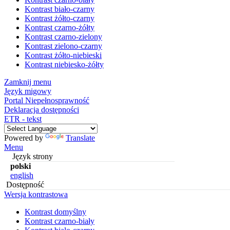
Kontrast biało-czarny
Kontrast żółto-czarny
Kontrast czarno-żółty
Kontrast czarno-zielony
Kontrast zielono-czarny
Kontrast żółto-niebieski
Kontrast niebiesko-żółty
Zamknij menu
Język migowy
Portal Niepełnosprawność
Deklaracja dostępności
ETR - tekst
Powered by
Translate
Menu
Język strony
polski
english
Dostępność
Wersja kontrastowa
Kontrast domyślny
Kontrast czarno-biały