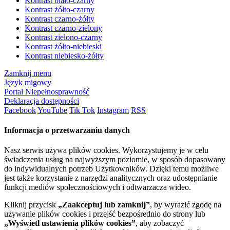
Kontrast biało-czarny
Kontrast żółto-czarny
Kontrast czarno-żółty
Kontrast czarno-zielony
Kontrast zielono-czarny
Kontrast żółto-niebieski
Kontrast niebiesko-żółty
Zamknij menu
Język migowy
Portal Niepełnosprawność
Deklaracja dostępności
Facebook
YouTube
Tik Tok
Instagram
RSS
Informacja o przetwarzaniu danych
Nasz serwis używa plików cookies. Wykorzystujemy je w celu
świadczenia usług na najwyższym poziomie, w sposób dopasowany
do indywidualnych potrzeb Użytkowników. Dzięki temu możliwe
jest także korzystanie z narzędzi analitycznych oraz udostępnianie
funkcji mediów społecznościowych i odtwarzacza wideo.
Kliknij przycisk
„Zaakceptuj lub zamknij”
, by wyrazić zgodę na
używanie plików cookies i przejść bezpośrednio do strony lub
„Wyświetl ustawienia plików cookies”
, aby zobaczyć