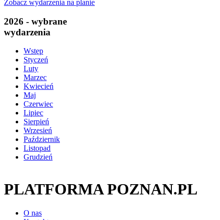
Zobacz wydarzenia na planie
2026 - wybrane
wydarzenia
Wstęp
Styczeń
Luty
Marzec
Kwiecień
Maj
Czerwiec
Lipiec
Sierpień
Wrzesień
Październik
Listopad
Grudzień
PLATFORMA POZNAN.PL
O nas