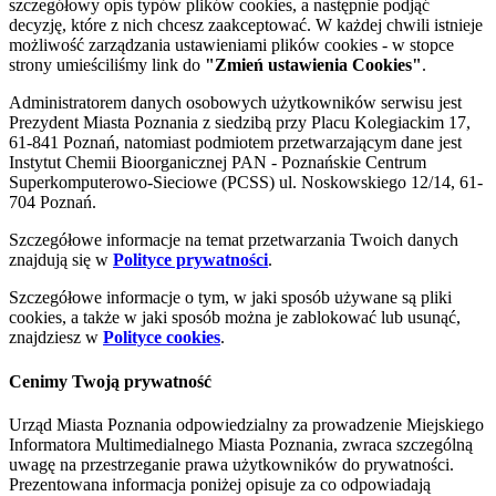
szczegółowy opis typów plików cookies, a następnie podjąć
decyzję, które z nich chcesz zaakceptować. W każdej chwili istnieje
możliwość zarządzania ustawieniami plików cookies - w stopce
strony umieściliśmy link do
"Zmień ustawienia Cookies"
.
Administratorem danych osobowych użytkowników serwisu jest
Prezydent Miasta Poznania z siedzibą przy Placu Kolegiackim 17,
61-841 Poznań, natomiast podmiotem przetwarzającym dane jest
Instytut Chemii Bioorganicznej PAN - Poznańskie Centrum
Superkomputerowo-Sieciowe (PCSS) ul. Noskowskiego 12/14, 61-
704 Poznań.
Szczegółowe informacje na temat przetwarzania Twoich danych
znajdują się w
Polityce prywatności
.
Szczegółowe informacje o tym, w jaki sposób używane są pliki
cookies, a także w jaki sposób można je zablokować lub usunąć,
znajdziesz w
Polityce cookies
.
Cenimy Twoją prywatność
Urząd Miasta Poznania odpowiedzialny za prowadzenie Miejskiego
Informatora Multimedialnego Miasta Poznania, zwraca szczególną
uwagę na przestrzeganie prawa użytkowników do prywatności.
Prezentowana informacja poniżej opisuje za co odpowiadają