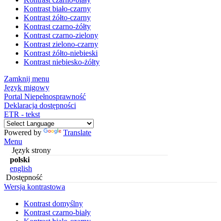
Kontrast biało-czarny
Kontrast żółto-czarny
Kontrast czarno-żółty
Kontrast czarno-zielony
Kontrast zielono-czarny
Kontrast żółto-niebieski
Kontrast niebiesko-żółty
Zamknij menu
Język migowy
Portal Niepełnosprawność
Deklaracja dostępności
ETR - tekst
Powered by
Translate
Menu
Język strony
polski
english
Dostępność
Wersja kontrastowa
Kontrast domyślny
Kontrast czarno-biały