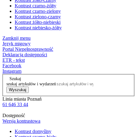
Kontrast żółto-czarny
Kontrast czarno-żółty
Kontrast czarno-zielony
Kontrast zielono-czarny
Kontrast żółto-niebieski
Kontrast niebiesko-żółty
Zamknij menu
Język migowy
Portal Niepełnosprawność
Deklaracja dostępności
ETR - tekst
Facebook
Instagram
Szukaj
szukaj artykułów i wydarzeń
Wyszukaj
Linia miasta Poznań
61 646 33 44
Dostępność
Wersja kontrastowa
Kontrast domyślny
Kontrast czarno-biały