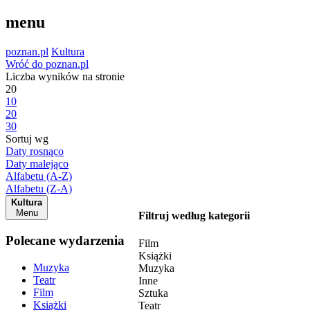
menu
poznan.pl
Kultura
Wróć do poznan.pl
Liczba wyników na stronie
20
10
20
30
Sortuj wg
Daty rosnąco
Daty malejąco
Alfabetu (A-Z)
Alfabetu (Z-A)
Kultura
Menu
Filtruj według kategorii
Polecane wydarzenia
Film
Książki
Muzyka
Muzyka
Teatr
Inne
Film
Sztuka
Książki
Teatr