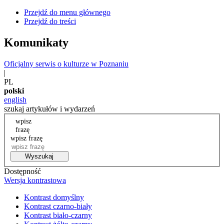
Przejdź do menu głównego
Przejdź do treści
Komunikaty
Oficjalny serwis o kulturze w Poznaniu
|
PL
polski
english
szukaj artykułów i wydarzeń
wpisz
frazę
wpisz frazę
Wyszukaj
Dostępność
Wersja kontrastowa
Kontrast domyślny
Kontrast czarno-biały
Kontrast biało-czarny