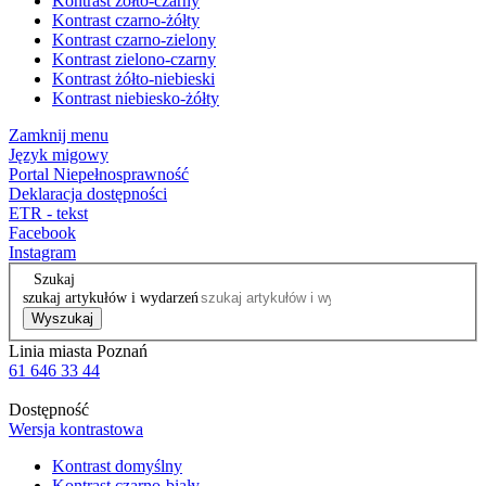
Kontrast żółto-czarny
Kontrast czarno-żółty
Kontrast czarno-zielony
Kontrast zielono-czarny
Kontrast żółto-niebieski
Kontrast niebiesko-żółty
Zamknij menu
Język migowy
Portal Niepełnosprawność
Deklaracja dostępności
ETR - tekst
Facebook
Instagram
Szukaj
szukaj artykułów i wydarzeń
Wyszukaj
Linia miasta Poznań
61 646 33 44
Dostępność
Wersja kontrastowa
Kontrast domyślny
Kontrast czarno-biały