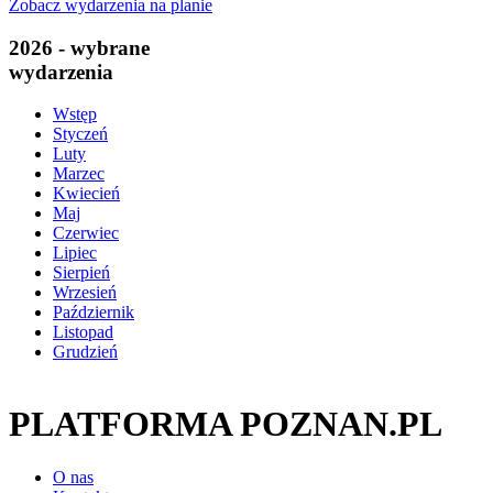
Zobacz wydarzenia na planie
2026 - wybrane
wydarzenia
Wstęp
Styczeń
Luty
Marzec
Kwiecień
Maj
Czerwiec
Lipiec
Sierpień
Wrzesień
Październik
Listopad
Grudzień
PLATFORMA POZNAN.PL
O nas