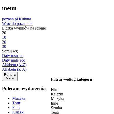
menu
poznan.pl
Kultura
Wróć do poznan.pl
Liczba wyników na stronie
20
10
20
30
Sortuj wg
Daty rosnąco
Daty malejąco
Alfabetu (A-Z)
Alfabetu (Z-A)
Kultura
Menu
Filtruj według kategorii
Polecane wydarzenia
Film
Książki
Muzyka
Muzyka
Teatr
Inne
Film
Sztuka
Książki
Teatr