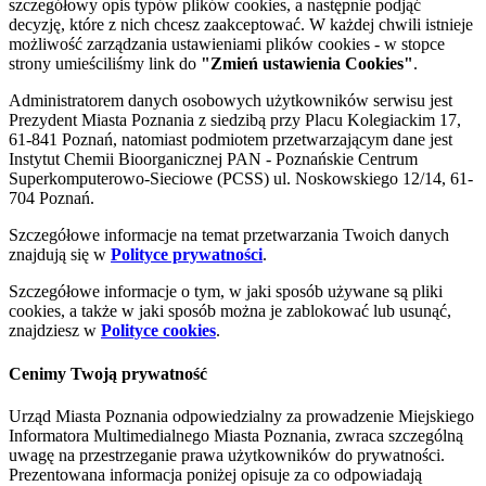
szczegółowy opis typów plików cookies, a następnie podjąć
decyzję, które z nich chcesz zaakceptować. W każdej chwili istnieje
możliwość zarządzania ustawieniami plików cookies - w stopce
strony umieściliśmy link do
"Zmień ustawienia Cookies"
.
Administratorem danych osobowych użytkowników serwisu jest
Prezydent Miasta Poznania z siedzibą przy Placu Kolegiackim 17,
61-841 Poznań, natomiast podmiotem przetwarzającym dane jest
Instytut Chemii Bioorganicznej PAN - Poznańskie Centrum
Superkomputerowo-Sieciowe (PCSS) ul. Noskowskiego 12/14, 61-
704 Poznań.
Szczegółowe informacje na temat przetwarzania Twoich danych
znajdują się w
Polityce prywatności
.
Szczegółowe informacje o tym, w jaki sposób używane są pliki
cookies, a także w jaki sposób można je zablokować lub usunąć,
znajdziesz w
Polityce cookies
.
Cenimy Twoją prywatność
Urząd Miasta Poznania odpowiedzialny za prowadzenie Miejskiego
Informatora Multimedialnego Miasta Poznania, zwraca szczególną
uwagę na przestrzeganie prawa użytkowników do prywatności.
Prezentowana informacja poniżej opisuje za co odpowiadają