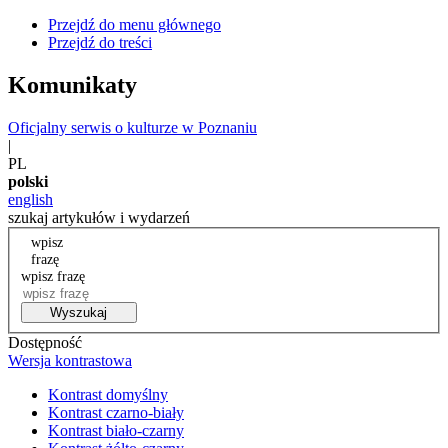
Przejdź do menu głównego
Przejdź do treści
Komunikaty
Oficjalny serwis o kulturze w Poznaniu
|
PL
polski
english
szukaj artykułów i wydarzeń
wpisz
frazę
wpisz frazę
Wyszukaj
Dostępność
Wersja kontrastowa
Kontrast domyślny
Kontrast czarno-biały
Kontrast biało-czarny