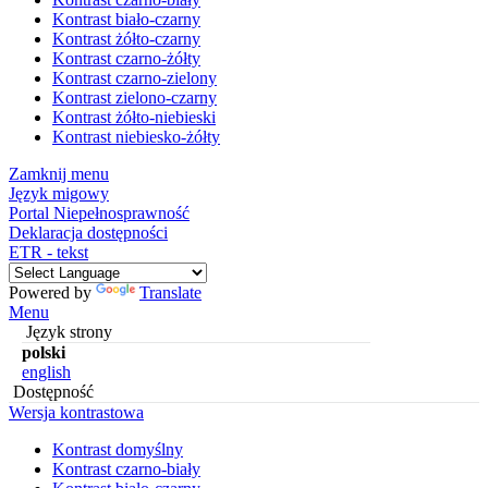
Kontrast biało-czarny
Kontrast żółto-czarny
Kontrast czarno-żółty
Kontrast czarno-zielony
Kontrast zielono-czarny
Kontrast żółto-niebieski
Kontrast niebiesko-żółty
Zamknij menu
Język migowy
Portal Niepełnosprawność
Deklaracja dostępności
ETR - tekst
Powered by
Translate
Menu
Język strony
polski
english
Dostępność
Wersja kontrastowa
Kontrast domyślny
Kontrast czarno-biały