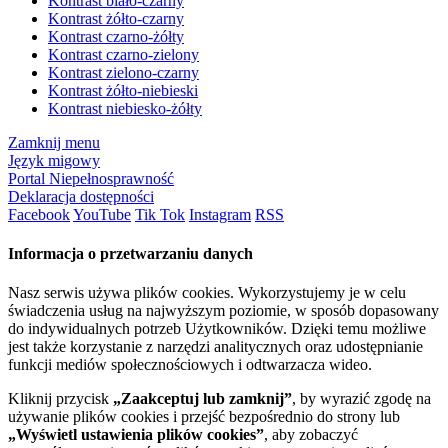
Kontrast biało-czarny
Kontrast żółto-czarny
Kontrast czarno-żółty
Kontrast czarno-zielony
Kontrast zielono-czarny
Kontrast żółto-niebieski
Kontrast niebiesko-żółty
Zamknij menu
Język migowy
Portal Niepełnosprawność
Deklaracja dostępności
Facebook
YouTube
Tik Tok
Instagram
RSS
Informacja o przetwarzaniu danych
Nasz serwis używa plików cookies. Wykorzystujemy je w celu
świadczenia usług na najwyższym poziomie, w sposób dopasowany
do indywidualnych potrzeb Użytkowników. Dzięki temu możliwe
jest także korzystanie z narzędzi analitycznych oraz udostępnianie
funkcji mediów społecznościowych i odtwarzacza wideo.
Kliknij przycisk
„Zaakceptuj lub zamknij”
, by wyrazić zgodę na
używanie plików cookies i przejść bezpośrednio do strony lub
„Wyświetl ustawienia plików cookies”
, aby zobaczyć