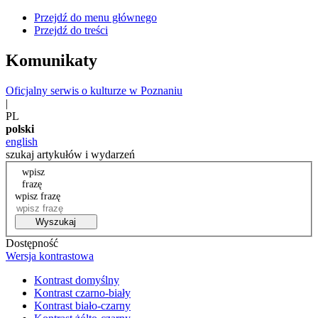
Przejdź do menu głównego
Przejdź do treści
Komunikaty
Oficjalny serwis o kulturze w Poznaniu
|
PL
polski
english
szukaj artykułów i wydarzeń
wpisz
frazę
wpisz frazę
Wyszukaj
Dostępność
Wersja kontrastowa
Kontrast domyślny
Kontrast czarno-biały
Kontrast biało-czarny