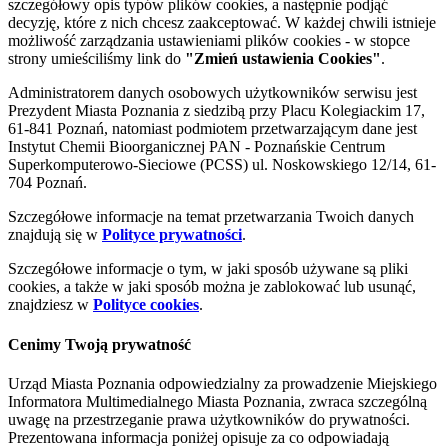
szczegółowy opis typów plików cookies, a następnie podjąć
decyzję, które z nich chcesz zaakceptować. W każdej chwili istnieje
możliwość zarządzania ustawieniami plików cookies - w stopce
strony umieściliśmy link do
"Zmień ustawienia Cookies"
.
Administratorem danych osobowych użytkowników serwisu jest
Prezydent Miasta Poznania z siedzibą przy Placu Kolegiackim 17,
61-841 Poznań, natomiast podmiotem przetwarzającym dane jest
Instytut Chemii Bioorganicznej PAN - Poznańskie Centrum
Superkomputerowo-Sieciowe (PCSS) ul. Noskowskiego 12/14, 61-
704 Poznań.
Szczegółowe informacje na temat przetwarzania Twoich danych
znajdują się w
Polityce prywatności
.
Szczegółowe informacje o tym, w jaki sposób używane są pliki
cookies, a także w jaki sposób można je zablokować lub usunąć,
znajdziesz w
Polityce cookies
.
Cenimy Twoją prywatność
Urząd Miasta Poznania odpowiedzialny za prowadzenie Miejskiego
Informatora Multimedialnego Miasta Poznania, zwraca szczególną
uwagę na przestrzeganie prawa użytkowników do prywatności.
Prezentowana informacja poniżej opisuje za co odpowiadają