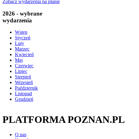
Zobacz wydarzenia na planie
2026 - wybrane
wydarzenia
Wstęp
Styczeń
Luty
Marzec
Kwiecień
Maj
Czerwiec
Lipiec
Sierpień
Wrzesień
Październik
Listopad
Grudzień
PLATFORMA POZNAN.PL
O nas