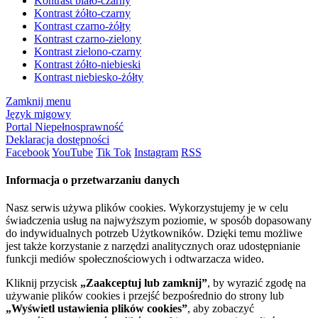
Kontrast biało-czarny
Kontrast żółto-czarny
Kontrast czarno-żółty
Kontrast czarno-zielony
Kontrast zielono-czarny
Kontrast żółto-niebieski
Kontrast niebiesko-żółty
Zamknij menu
Język migowy
Portal Niepełnosprawność
Deklaracja dostępności
Facebook
YouTube
Tik Tok
Instagram
RSS
Informacja o przetwarzaniu danych
Nasz serwis używa plików cookies. Wykorzystujemy je w celu
świadczenia usług na najwyższym poziomie, w sposób dopasowany
do indywidualnych potrzeb Użytkowników. Dzięki temu możliwe
jest także korzystanie z narzędzi analitycznych oraz udostępnianie
funkcji mediów społecznościowych i odtwarzacza wideo.
Kliknij przycisk
„Zaakceptuj lub zamknij”
, by wyrazić zgodę na
używanie plików cookies i przejść bezpośrednio do strony lub
„Wyświetl ustawienia plików cookies”
, aby zobaczyć