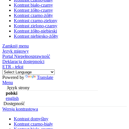
Kontrast biało-czarny
Kontrast żółto-czarny
Kontrast czarno-żółty
Kontrast czarno-zielony
Kontrast zielono-czarny
Kontrast żółto-niebieski
Kontrast niebiesko-żółty
Zamknij menu
Język migowy
Portal Niepełnosprawność
Deklaracja dostępności
ETR - tekst
Powered by
Translate
Menu
Język strony
polski
english
Dostępność
Wersja kontrastowa
Kontrast domyślny
Kontrast czarno-biały