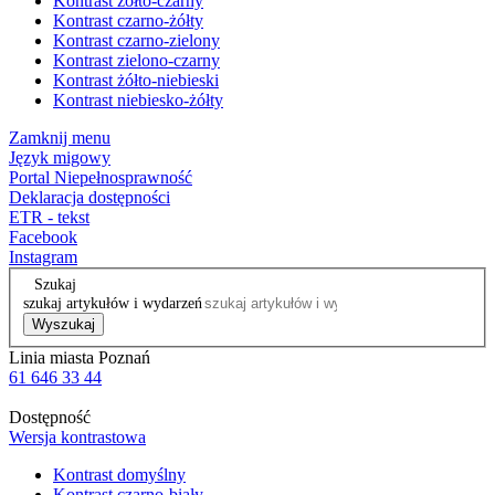
Kontrast żółto-czarny
Kontrast czarno-żółty
Kontrast czarno-zielony
Kontrast zielono-czarny
Kontrast żółto-niebieski
Kontrast niebiesko-żółty
Zamknij menu
Język migowy
Portal Niepełnosprawność
Deklaracja dostępności
ETR - tekst
Facebook
Instagram
Szukaj
szukaj artykułów i wydarzeń
Wyszukaj
Linia miasta Poznań
61 646 33 44
Dostępność
Wersja kontrastowa
Kontrast domyślny
Kontrast czarno-biały