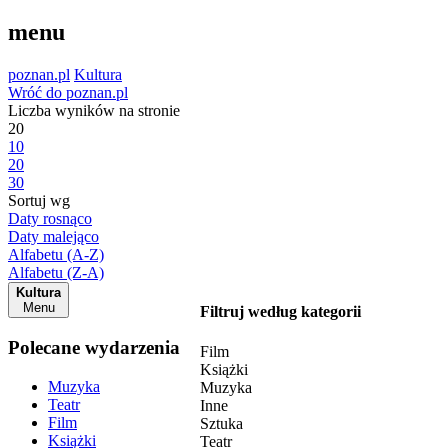
menu
poznan.pl
Kultura
Wróć do poznan.pl
Liczba wyników na stronie
20
10
20
30
Sortuj wg
Daty rosnąco
Daty malejąco
Alfabetu (A-Z)
Alfabetu (Z-A)
Kultura
Menu
Filtruj według kategorii
Polecane wydarzenia
Film
Książki
Muzyka
Muzyka
Teatr
Inne
Film
Sztuka
Książki
Teatr