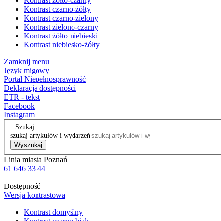
Kontrast żółto-czarny
Kontrast czarno-żółty
Kontrast czarno-zielony
Kontrast zielono-czarny
Kontrast żółto-niebieski
Kontrast niebiesko-żółty
Zamknij menu
Język migowy
Portal Niepełnosprawność
Deklaracja dostępności
ETR - tekst
Facebook
Instagram
Szukaj
szukaj artykułów i wydarzeń
Wyszukaj
Linia miasta Poznań
61 646 33 44
Dostępność
Wersja kontrastowa
Kontrast domyślny
Kontrast czarno-biały