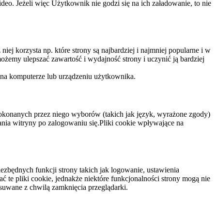
eo. Jeżeli więc Użytkownik nie godzi się na ich załadowanie, to nie
niej korzysta np. które strony są najbardziej i najmniej popularne i w
żemy ulepszać zawartość i wydajność strony i uczynić ją bardziej
 na komputerze lub urządzeniu użytkownika.
dokonanych przez niego wyborów (takich jak język, wyrażone zgody)
wania witryny po zalogowaniu się.Pliki cookie wpływające na
ezbędnych funkcji strony takich jak logowanie, ustawienia
 te pliki cookie, jednakże niektóre funkcjonalności strony mogą nie
suwane z chwilą zamknięcia przeglądarki.