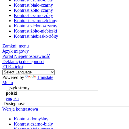
Kontrast biało-czarny
Kontrast żółto-czarny
Kontrast czarno-żółty
Kontrast czarno-zielony
Kontrast zielono-czarny
Kontrast żółto-niebieski
Kontrast niebiesko-żółty
Zamknij menu
Język migowy
Portal Niepełnosprawność
Deklaracja dostępności
ETR - tekst
Powered by
Translate
Menu
Język strony
polski
english
Dostępność
Wersja kontrastowa
Kontrast domyślny
Kontrast czarno-biały