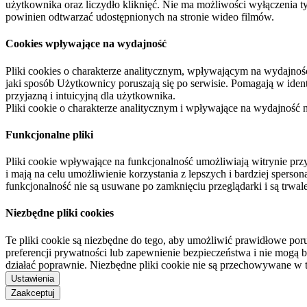
użytkownika oraz liczydło kliknięć. Nie ma możliwości wyłączenia t
powinien odtwarzać udostępnionych na stronie wideo filmów.
Cookies wpływające na wydajność
Pliki cookies o charakterze analitycznym, wpływającym na wydajność zb
jaki sposób Użytkownicy poruszają się po serwisie. Pomagają w ide
przyjazną i intuicyjną dla użytkownika.
Pliki cookie o charakterze analitycznym i wpływające na wydajność
Funkcjonalne pliki
Pliki cookie wpływające na funkcjonalność umożliwiają witrynie p
i mają na celu umożliwienie korzystania z lepszych i bardziej sperso
funkcjonalność nie są usuwane po zamknięciu przeglądarki i są trw
Niezbędne pliki cookies
Te pliki cookie są niezbędne do tego, aby umożliwić prawidłowe poru
preferencji prywatności lub zapewnienie bezpieczeństwa i nie mogą b
działać poprawnie. Niezbędne pliki cookie nie są przechowywane w 
Ustawienia
Zaakceptuj