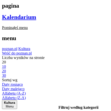
pagina
Kalendarium
Pominąłeś menu
menu
poznan.pl
Kultura
Wróć do poznan.pl
Liczba wyników na stronie
20
10
20
30
Sortuj wg
Daty rosnąco
Daty malejąco
Alfabetu (A-Z)
Alfabetu (Z-A)
Kultura
Menu
Filtruj według kategorii