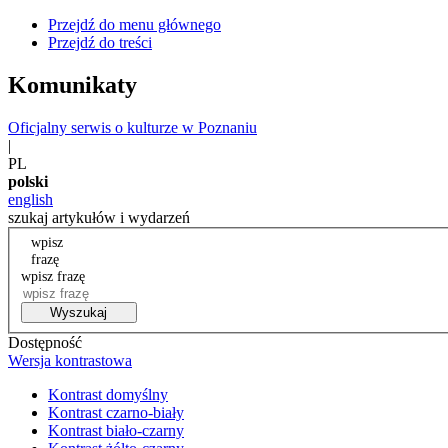
Przejdź do menu głównego
Przejdź do treści
Komunikaty
Oficjalny serwis o kulturze w Poznaniu
|
PL
polski
english
szukaj artykułów i wydarzeń
wpisz
frazę
wpisz frazę
Wyszukaj
Dostępność
Wersja kontrastowa
Kontrast domyślny
Kontrast czarno-biały
Kontrast biało-czarny