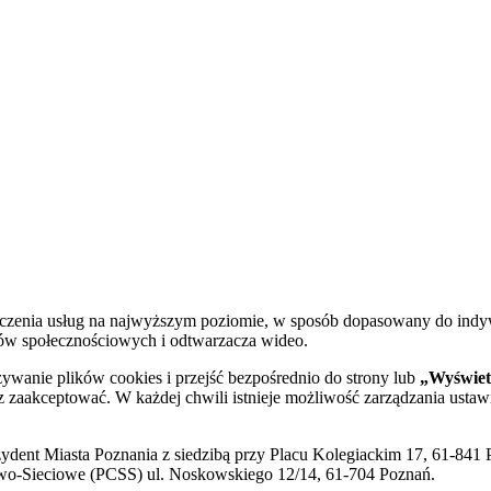
dczenia usług na najwyższym poziomie, w sposób dopasowany do indy
diów społecznościowych i odtwarzacza wideo.
żywanie plików cookies i przejść bezpośrednio do strony lub
„Wyświetl
sz zaakceptować. W każdej chwili istnieje możliwość zarządzania ustaw
ent Miasta Poznania z siedzibą przy Placu Kolegiackim 17, 61-841 P
o-Sieciowe (PCSS) ul. Noskowskiego 12/14, 61-704 Poznań.