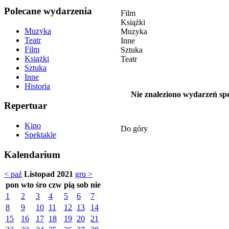
Polecane wydarzenia
Film
Książki
Muzyka
Muzyka
Teatr
Inne
Film
Sztuka
Książki
Teatr
Sztuka
Inne
Historia
Nie znaleziono wydarzeń spe
Repertuar
Kino
Do góry
Spektakle
Kalendarium
< paź
Listopad 2021
gru >
pon
wto
śro
czw
pią
sob
nie
1
2
3
4
5
6
7
8
9
10
11
12
13
14
15
16
17
18
19
20
21