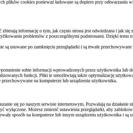
ych plików cookies ponieważ ładowane są dopiero przy odtwarzaniu wid
ierają informację o tym, jak często strona jest odwiedzana i jak się z 
ntyfikowaniu problemów z poszczególnymi podstronami. Dzięki temu mo
 nie są usuwane po zamknięciu przeglądarki i są trwale przechowywane
rzypomnienie sobie informacji wprowadzonych przez użytkownika lub 
nalizowanych funkcji. Pliki te umożliwiają także optymalizację użytko
ale przechowywane na komputerze lub urządzeniu użytkownika.
szanie się po naszym serwisie internetowym. Pozwalają na działanie ni
yć wyłączone. Możesz zmienić ustawienia przeglądarki, aby zablokować
trwały sposób na komputerze lub innym urządzeniu użytkownika i są u