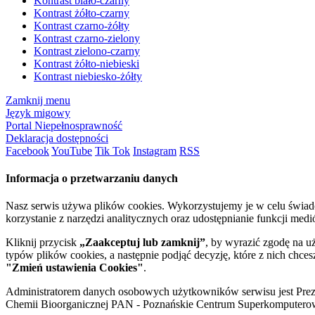
Kontrast biało-czarny
Kontrast żółto-czarny
Kontrast czarno-żółty
Kontrast czarno-zielony
Kontrast zielono-czarny
Kontrast żółto-niebieski
Kontrast niebiesko-żółty
Zamknij menu
Język migowy
Portal Niepełnosprawność
Deklaracja dostępności
Facebook
YouTube
Tik Tok
Instagram
RSS
Informacja o przetwarzaniu danych
Nasz serwis używa plików cookies. Wykorzystujemy je w celu świa
korzystanie z narzędzi analitycznych oraz udostępnianie funkcji me
Kliknij przycisk
„Zaakceptuj lub zamknij”
, by wyrazić zgodę na u
typów plików cookies, a następnie podjąć decyzję, które z nich chce
"Zmień ustawienia Cookies"
.
Administratorem danych osobowych użytkowników serwisu jest Prezyd
Chemii Bioorganicznej PAN - Poznańskie Centrum Superkomputerow